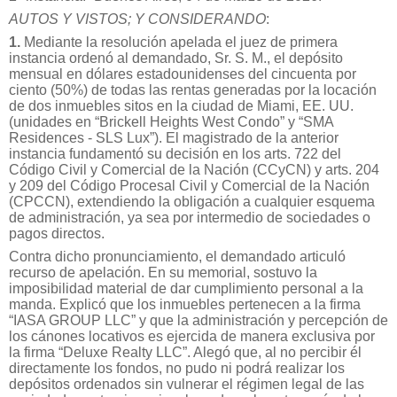
AUTOS Y VISTOS; Y CONSIDERANDO
:
1.
Mediante la resolución apelada el juez de primera
instancia ordenó al demandado, Sr. S. M., el depósito
mensual en dólares estadounidenses del cincuenta por
ciento (50%) de todas las rentas generadas por la locación
de dos inmuebles sitos en la ciudad de Miami, EE. UU.
(unidades en “Brickell Heights West Condo” y “SMA
Residences - SLS Lux”). El magistrado de la anterior
instancia fundamentó su decisión en los arts. 722 del
Código Civil y Comercial de la Nación (CCyCN) y arts. 204
y 209 del Código Procesal Civil y Comercial de la Nación
(CPCCN), extendiendo la obligación a cualquier esquema
de administración, ya sea por intermedio de sociedades o
pagos directos.
Contra dicho pronunciamiento, el demandado articuló
recurso de apelación. En su memorial, sostuvo la
imposibilidad material de dar cumplimiento personal a la
manda. Explicó que los inmuebles pertenecen a la firma
“IASA GROUP LLC” y que la administración y percepción de
los cánones locativos es ejercida de manera exclusiva por
la firma “Deluxe Realty LLC”. Alegó que, al no percibir él
directamente los fondos, no pudo ni podrá realizar los
depósitos ordenados sin vulnerar el régimen legal de las