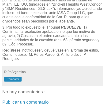
por la locación de dos inmuebles sitos en la ciudad de
Miami, EE. UU. (unidades en “Brickell Heights West Condo”
y “SMA Residences - SLS Lux”), informando y/o acreditando
incluso –si fuere necesario- ante IASA Group LLC, que
cuenta con la conformidad de la Sra. R. para que los
dividendos sean percibidos por el apelante.
3.
Por todo lo expuesto, el Tribunal
RESUELVE
: 1)
Confirmar la resolución apelada en lo que fue motivo de
agravio; 2) Costas en el orden causado atento a las
particularidades de la cuestión (arts. 68, párrafo segundo y
69, Cód. Procesal).
Regístrese, notifíquese y devuélvase en la forma de estilo.
Comuníquese.- M. Pérez Pardo. G. A. Iturbide. J. P.
Rodríguez.
DIPr Argentina
Compartir
No hay comentarios.:
Publicar un comentario