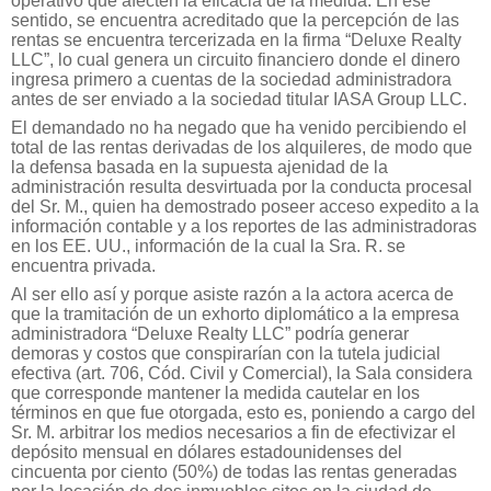
operativo que afecten la eficacia de la medida. En ese
sentido, se encuentra acreditado que la percepción de las
rentas se encuentra tercerizada en la firma “Deluxe Realty
LLC”, lo cual genera un circuito financiero donde el dinero
ingresa primero a cuentas de la sociedad administradora
antes de ser enviado a la sociedad titular IASA Group LLC.
El demandado no ha negado que ha venido percibiendo el
total de las rentas derivadas de los alquileres, de modo que
la defensa basada en la supuesta ajenidad de la
administración resulta desvirtuada por la conducta procesal
del Sr. M., quien ha demostrado poseer acceso expedito a la
información contable y a los reportes de las administradoras
en los EE. UU., información de la cual la Sra. R. se
encuentra privada.
Al ser ello así y porque asiste razón a la actora acerca de
que la tramitación de un exhorto diplomático a la empresa
administradora “Deluxe Realty LLC” podría generar
demoras y costos que conspirarían con la tutela judicial
efectiva (art. 706, Cód. Civil y Comercial), la Sala considera
que corresponde mantener la medida cautelar en los
términos en que fue otorgada, esto es, poniendo a cargo del
Sr. M. arbitrar los medios necesarios a fin de efectivizar el
depósito mensual en dólares estadounidenses del
cincuenta por ciento (50%) de todas las rentas generadas