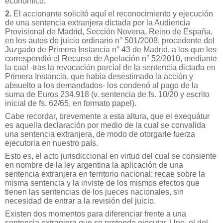
económico.
2.
El accionante solicitó aquí el reconocimiento y ejecución
de una sentencia extranjera dictada por la Audiencia
Provisional de Madrid, Sección Novena, Reino de España,
en los autos de juicio ordinario n° 501/2008, procedente del
Juzgado de Primera Instancia n° 43 de Madrid, a los que les
correspondió el Recurso de Apelación n° 52/2010, mediante
la cual -tras la revocación parcial de la sentencia dictada en
Primera Instancia, que había desestimado la acción y
absuelto a los demandados- los condenó al pago de la
suma de Euros 234.918 (v. sentencia de fs. 10/20 y escrito
inicial de fs. 62/65, en formato papel).
Cabe recordar, brevemente a esta altura, que el exequátur
es aquella declaración por medio de la cual se convalida
una sentencia extranjera, de modo de otorgarle fuerza
ejecutoria en nuestro país.
Esto es, el acto jurisdiccional en virtud del cual se consiente
en nombre de la ley argentina la aplicación de una
sentencia extranjera en territorio nacional; recae sobre la
misma sentencia y la inviste de los mismos efectos que
tienen las sentencias de los jueces nacionales, sin
necesidad de entrar a la revisión del juicio.
Existen dos momentos para diferenciar frente a una
sentencia extranjera que se pretende ejecutar. Uno, el del