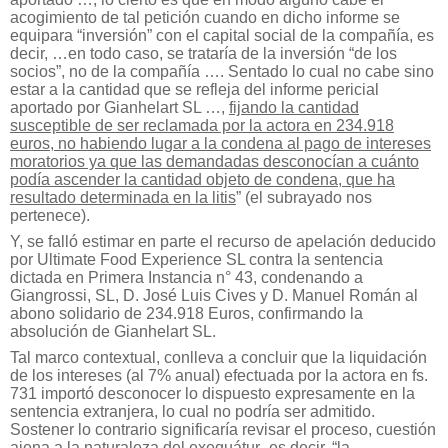
acogimiento de tal petición cuando en dicho informe se
equipara “inversión” con el capital social de la compañía, es
decir, …en todo caso, se trataría de la inversión “de los
socios”, no de la compañía …. Sentado lo cual no cabe sino
estar a la cantidad que se refleja del informe pericial
aportado por Gianhelart SL …,
fijando la cantidad
susceptible de ser reclamada por la actora en 234.918
euros, no habiendo lugar a la condena al pago de intereses
moratorios ya que las demandadas desconocían a cuánto
podía ascender la cantidad objeto de condena, que ha
resultado determinada en la litis
” (el subrayado nos
pertenece).
Y, se falló estimar en parte el recurso de apelación deducido
por Ultimate Food Experience SL contra la sentencia
dictada en Primera Instancia n° 43, condenando a
Giangrossi, SL, D. José Luis Cives y D. Manuel Román al
abono solidario de 234.918 Euros, confirmando la
absolución de Gianhelart SL.
Tal marco contextual, conlleva a concluir que la liquidación
de los intereses (al 7% anual) efectuada por la actora en fs.
731 importó desconocer lo dispuesto expresamente en la
sentencia extranjera, lo cual no podría ser admitido.
Sostener lo contrario significaría revisar el proceso, cuestión
ajena a la naturaleza del exequátur -es decir, “la