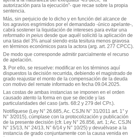
autorización para la ejecución”- que recae sobre la propia
sentencia.
Más, sin perjuicio de lo dicho y en función del alcance de
los agravios esgrimidos por el demandado -único apelante-,
cabrá sostener la liquidación de intereses para evitar una
reformatio in peius
desde que aquél solicitó la aplicación de
una tasa del 3% anual siendo esta tesitura menos gravosa
en términos económicos para la actora (arg. art. 277 CPCC).
De modo que corresponde admitir parcialmente el recurso
de apelación.
3.
Por ello, se resuelve: modificar en los términos aquí
dispuestos la decisión recurrida, debiendo el magistrado de
grado reajustar el monto de la compensación de la deuda
con motivo del remate informado en fecha 09.04.2025.
Las costas de ambas instancias se imponen en el orden
causado atento la forma en que se decide y las
particularidades del caso (arts. 68:2 y 279 del CPr.).
Notifíquese (Ley N° 26.685, Ac. CSJN N° 31/2011 art. 1° y
N° 3/2015), cúmplase con la protocolización y publicación
de la presente decisión (cfr. Ley N° 26.856, art. 1; Ac. CSJN
N° 15/13, N° 24/13, N° 6/14 y N° 10/25) y devuélvase a la
instancia de grado conjuntamente con la causa venida en