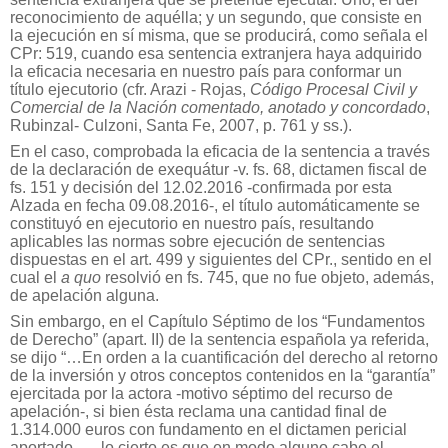
reconocimiento de aquélla; y un segundo, que consiste en
la ejecución en sí misma, que se producirá, como señala el
CPr: 519, cuando esa sentencia extranjera haya adquirido
la eficacia necesaria en nuestro país para conformar un
título ejecutorio (cfr. Arazi - Rojas,
Código Procesal Civil y
Comercial de la Nación comentado, anotado y concordado
,
Rubinzal- Culzoni, Santa Fe, 2007, p. 761 y ss.).
En el caso, comprobada la eficacia de la sentencia a través
de la declaración de exequátur -v. fs. 68, dictamen fiscal de
fs. 151 y decisión del 12.02.2016 -confirmada por esta
Alzada en fecha 09.08.2016-, el título automáticamente se
constituyó en ejecutorio en nuestro país, resultando
aplicables las normas sobre ejecución de sentencias
dispuestas en el art. 499 y siguientes del CPr., sentido en el
cual el
a quo
resolvió en fs. 745, que no fue objeto, además,
de apelación alguna.
Sin embargo, en el Capítulo Séptimo de los “Fundamentos
de Derecho” (apart. II) de la sentencia española ya referida,
se dijo “…En orden a la cuantificación del derecho al retorno
de la inversión y otros conceptos contenidos en la “garantía”
ejercitada por la actora -motivo séptimo del recurso de
apelación-, si bien ésta reclama una cantidad final de
1.314.000 euros con fundamento en el dictamen pericial
aportado …, lo cierto es que en modo alguno cabe el