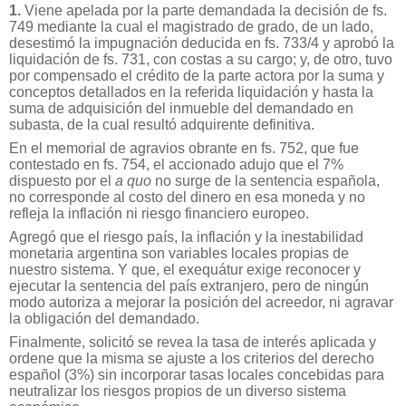
1.
Viene apelada por la parte demandada la decisión de fs.
749 mediante la cual el magistrado de grado, de un lado,
desestimó la impugnación deducida en fs. 733/4 y aprobó la
liquidación de fs. 731, con costas a su cargo; y, de otro, tuvo
por compensado el crédito de la parte actora por la suma y
conceptos detallados en la referida liquidación y hasta la
suma de adquisición del inmueble del demandado en
subasta, de la cual resultó adquirente definitiva.
En el memorial de agravios obrante en fs. 752, que fue
contestado en fs. 754, el accionado adujo que el 7%
dispuesto por el
a quo
no surge de la sentencia española,
no corresponde al costo del dinero en esa moneda y no
refleja la inflación ni riesgo financiero europeo.
Agregó que el riesgo país, la inflación y la inestabilidad
monetaria argentina son variables locales propias de
nuestro sistema. Y que, el exequátur exige reconocer y
ejecutar la sentencia del país extranjero, pero de ningún
modo autoriza a mejorar la posición del acreedor, ni agravar
la obligación del demandado.
Finalmente, solicitó se revea la tasa de interés aplicada y
ordene que la misma se ajuste a los criterios del derecho
español (3%) sin incorporar tasas locales concebidas para
neutralizar los riesgos propios de un diverso sistema