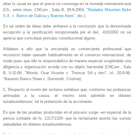
ellas lo usual es que el precio se convenga en la moneda norteamericana
(Cfr., entre otros, CNCom., Sala B, 30-9-2004,
"Rodados Mountain Byke
S.A. c. Banco de Galicia y Buenos Aires"
, etc.).
En tal orden de ideas debe arribarse a la conclusión que la denominada
excepción a la pesificación recepcionada por el dec. 410/2002 no se
aprecia que conculque principio constitucional alguno.
Añádese a ello que la encartada es comerciante profesional que
reconoció haber operado habitualmente en el comercio internacional; de
modo pues que ello la responsabiliza de manera especial exigiéndole una
diligencia y organización acorde con su objeto haciendal (CNCom., Sala
B, 5-10-99, "Minniti, Osar Vicente c. Thriocar SA y otro"; íd., 20-9-99,
"Banesto Banco Shaw c. Dominutti, Cristina).
C. Respecto al monto del reclamo señálase que, conforme las probanzas
arrimadas a la causa, el mismo será admitido en dólares
estadounidenses; tal la pretensión de la accionante.
Es que de las pruebas producidas en el proceso surge –en especial de la
pericia contable de fs. 1317/1329- que la reclamante asentó las sumas
adeudadas en dólares estadounidenses.