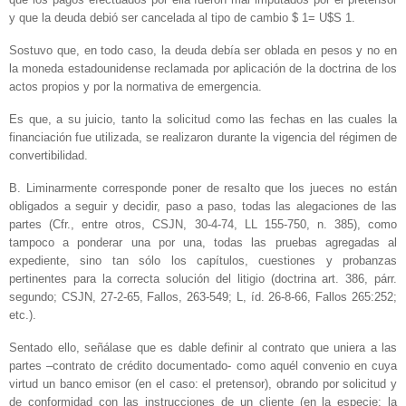
y que la deuda debió ser cancelada al tipo de cambio $ 1= U$S 1.
Sostuvo que, en todo caso, la deuda debía ser oblada en pesos y no en
la moneda estadounidense reclamada por aplicación de la doctrina de los
actos propios y por la normativa de emergencia.
Es que, a su juicio, tanto la solicitud como las fechas en las cuales la
financiación fue utilizada, se realizaron durante la vigencia del régimen de
convertibilidad.
B. Liminarmente corresponde poner de resalto que los jueces no están
obligados a seguir y decidir, paso a paso, todas las alegaciones de las
partes (Cfr., entre otros, CSJN, 30-4-74, LL 155-750, n. 385), como
tampoco a ponderar una por una, todas las pruebas agregadas al
expediente, sino tan sólo los capítulos, cuestiones y probanzas
pertinentes para la correcta solución del litigio (doctrina art. 386, párr.
segundo; CSJN, 27-2-65, Fallos, 263-549; L, íd. 26-8-66, Fallos 265:252;
etc.).
Sentado ello, señálase que es dable definir al contrato que uniera a las
partes –contrato de crédito documentado- como aquél convenio en cuya
virtud un banco emisor (en el caso: el pretensor), obrando por solicitud y
de conformidad con las instrucciones de un cliente (en la especie: la