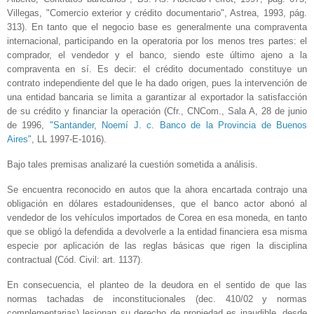
Villegas, "Comercio exterior y crédito documentario", Astrea, 1993, pág.
313). En tanto que el negocio base es generalmente una compraventa
internacional, participando en la operatoria por los menos tres partes: el
comprador, el vendedor y el banco, siendo este último ajeno a la
compraventa en sí. Es decir: el crédito documentado constituye un
contrato independiente del que le ha dado origen, pues la intervención de
una entidad bancaria se limita a garantizar al exportador la satisfacción
de su crédito y financiar la operación (Cfr., CNCom., Sala A, 28 de junio
de 1996,
"Santander, Noemí J. c. Banco de la Provincia de Buenos
Aires"
, LL 1997-E-1016).
Bajo tales premisas analizaré la cuestión sometida a análisis.
Se encuentra reconocido en autos que la ahora encartada contrajo una
obligación en dólares estadounidenses, que el banco actor abonó al
vendedor de los vehículos importados de Corea en esa moneda, en tanto
que se obligó la defendida a devolverle a la entidad financiera esa misma
especie por aplicación de las reglas básicas que rigen la disciplina
contractual (Cód. Civil: art. 1137).
En consecuencia, el planteo de la deudora en el sentido de que las
normas tachadas de inconstitucionales (dec. 410/02 y normas
complementarias) lesionan su derecho de propiedad es inaudible, desde