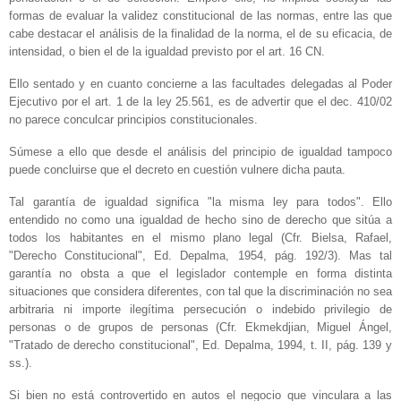
formas de evaluar la validez constitucional de las normas, entre las que
cabe destacar el análisis de la finalidad de la norma, el de su eficacia, de
intensidad, o bien el de la igualdad previsto por el art. 16 CN.
Ello sentado y en cuanto concierne a las facultades delegadas al Poder
Ejecutivo por el art. 1 de la ley 25.561, es de advertir que el dec. 410/02
no parece conculcar principios constitucionales.
Súmese a ello que desde el análisis del principio de igualdad tampoco
puede concluirse que el decreto en cuestión vulnere dicha pauta.
Tal garantía de igualdad significa "la misma ley para todos". Ello
entendido no como una igualdad de hecho sino de derecho que sitúa a
todos los habitantes en el mismo plano legal (Cfr. Bielsa, Rafael,
"Derecho Constitucional", Ed. Depalma, 1954, pág. 192/3). Mas tal
garantía no obsta a que el legislador contemple en forma distinta
situaciones que considera diferentes, con tal que la discriminación no sea
arbitraria ni importe ilegítima persecución o indebido privilegio de
personas o de grupos de personas (Cfr. Ekmekdjian, Miguel Ángel,
"Tratado de derecho constitucional", Ed. Depalma, 1994, t. II, pág. 139 y
ss.).
Si bien no está controvertido en autos el negocio que vinculara a las