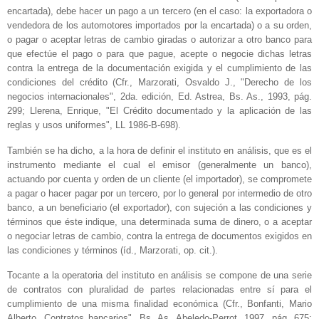
encartada), debe hacer un pago a un tercero (en el caso: la exportadora o
vendedora de los automotores importados por la encartada) o a su orden,
o pagar o aceptar letras de cambio giradas o autorizar a otro banco para
que efectúe el pago o para que pague, acepte o negocie dichas letras
contra la entrega de la documentación exigida y el cumplimiento de las
condiciones del crédito (Cfr., Marzorati, Osvaldo J., "Derecho de los
negocios internacionales", 2da. edición, Ed. Astrea, Bs. As., 1993, pág.
299; Llerena, Enrique, "El Crédito documentado y la aplicación de las
reglas y usos uniformes", LL 1986-B-698).
También se ha dicho, a la hora de definir el instituto en análisis, que es el
instrumento mediante el cual el emisor (generalmente un banco),
actuando por cuenta y orden de un cliente (el importador), se compromete
a pagar o hacer pagar por un tercero, por lo general por intermedio de otro
banco, a un beneficiario (el exportador), con sujeción a las condiciones y
términos que éste indique, una determinada suma de dinero, o a aceptar
o negociar letras de cambio, contra la entrega de documentos exigidos en
las condiciones y términos (íd., Marzorati, op. cit.).
Tocante a la operatoria del instituto en análisis se compone de una serie
de contratos con pluralidad de partes relacionadas entre sí para el
cumplimiento de una misma finalidad económica (Cfr., Bonfanti, Mario
Alberto, Contratos bancarios", Bs. As. Abeledo-Perrot, 1997, pág. 675;