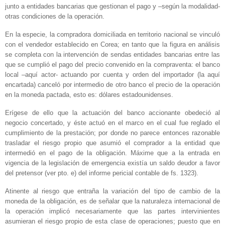
junto a entidades bancarias que gestionan el pago y –según la modalidad-
otras condiciones de la operación.
En la especie, la compradora domiciliada en territorio nacional se vinculó
con el vendedor establecido en Corea; en tanto que la figura en análisis
se completa con la intervención de sendas entidades bancarias entre las
que se cumplió el pago del precio convenido en la compraventa: el banco
local –aquí actor- actuando por cuenta y orden del importador (la aquí
encartada) canceló por intermedio de otro banco el precio de la operación
en la moneda pactada, esto es: dólares estadounidenses.
Erígese de ello que la actuación del banco accionante obedeció al
negocio concertado, y éste actuó en el marco en el cual fue reglado el
cumplimiento de la prestación; por donde no parece entonces razonable
trasladar el riesgo propio que asumió el comprador a la entidad que
intermedió en el pago de la obligación. Máxime que a la entrada en
vigencia de la legislación de emergencia existía un saldo deudor a favor
del pretensor (ver pto. e) del informe pericial contable de fs. 1323).
Atinente al riesgo que entraña la variación del tipo de cambio de la
moneda de la obligación, es de señalar que la naturaleza internacional de
la operación implicó necesariamente que las partes intervinientes
asumieran el riesgo propio de esta clase de operaciones; puesto que en