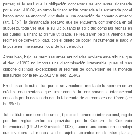
partes; sí lo está que la obligación concertada se encuentre alcanzada
por el dec. 410/02, en tanto la financiación otorgada a la encartada por el
banco actor se encontró vinculada a una operación de comercio exterior
(art. 1 "b"), la demandada sostuvo que se encuentra comprendida en tal
supuesto, toda vez que, a su juicio, tanto la solicitud como las fechas en
las cuales la financiación fue utilizada, se realizaron bajo la vigencia del
régimen de convertibilidad, con el objeto de poder instrumentar el pago y
la posterior financiación local de los vehículos.
Ahora bien, bajo las premisas antes enunciadas advierte este tribunal que
el dec. 410/02 no importa una discriminación irrazonable, pues si bien
dispone distintas excepciones al régimen de conversión de la moneda
instaurado por la ley 25.561 y el dec. 214/02.
En el caso de autos, las partes se vincularon mediante la apertura de un
crédito documentario que instrumentó la compraventa internacional
anudada por la accionada con la fabricante de automotores de Corea (ver
fs. 66/71).
Tal instituto, como se dijo antes, típico del comercio internacional, regido
por las reglas uniformes provistas por la Cámara de Comercio
Internacional (RRUU 500-revisión 1993), supone una operatoria compleja
que involucra –al menos- a dos sujetos ubicados en distintas plazas,