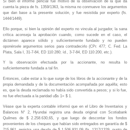
Si bien el informe pericial fue motivo de la observación de la que da
cuenta la pieza de fs. 1359/1363, la misma no conmueve los argumentos
que dan base a la presente solución, y fue resistida por experto (fs.
1444/1449).
Ello porque, si bien la opinión del experto no vincula al juzgador, la sana
crítica aconseja la aprobación cuando, como sucede en el caso, el
dictámen aparece sólido y suficientemente fundado y no pueden
oponérsele argumentos serios para contradecirlo (CPr. 477; C. Fed. La
Plata, Sala I, 31-7-84, ED 110:280; íd., 3-7-84, ED 110:200, etc.).
Y la observación efectuada por la accionante, no resulta lo
suficientemente fundada a tal fin.
Entonces, cabe estar a lo que surge de los libros de la accionante y de la
propia demandada y de la documentación acompañada por aquélla; esto
es, que la deuda reclamada no había sido convertida a pesos; y si lo fue,
no fue efectuada a la paridad u$s 1= $ 1.
Véase que la experta contable informó que en el Libro de Inventarios y
Balances N° 2, Hyundai registra una deuda original con Scotiabank
Quilmes de $ 2.258.630,65, y que luego de descontar los fondos
provenientes de los cheques que habían sido entregados en garantía de $
715.961, registra una deuda de $ 1.506.931,09 (fs. 1317/1329, punto de