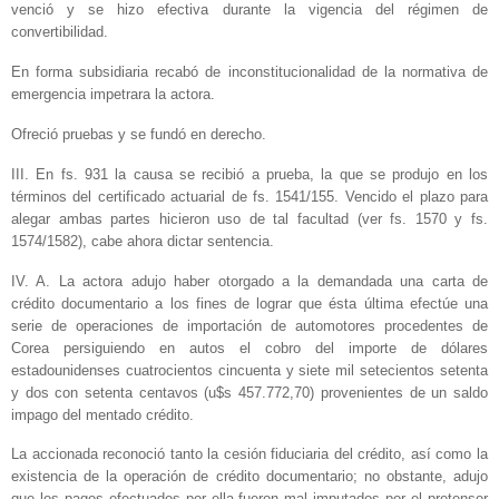
venció y se hizo efectiva durante la vigencia del régimen de
convertibilidad.
En forma subsidiaria recabó de inconstitucionalidad de la normativa de
emergencia impetrara la actora.
Ofreció pruebas y se fundó en derecho.
III. En fs. 931 la causa se recibió a prueba, la que se produjo en los
términos del certificado actuarial de fs. 1541/155. Vencido el plazo para
alegar ambas partes hicieron uso de tal facultad (ver fs. 1570 y fs.
1574/1582), cabe ahora dictar sentencia.
IV. A. La actora adujo haber otorgado a la demandada una carta de
crédito documentario a los fines de lograr que ésta última efectúe una
serie de operaciones de importación de automotores procedentes de
Corea persiguiendo en autos el cobro del importe de dólares
estadounidenses cuatrocientos cincuenta y siete mil setecientos setenta
y dos con setenta centavos (u$s 457.772,70) provenientes de un saldo
impago del mentado crédito.
La accionada reconoció tanto la cesión fiduciaria del crédito, así como la
existencia de la operación de crédito documentario; no obstante, adujo
que los pagos efectuados por ella fueron mal imputados por el pretensor