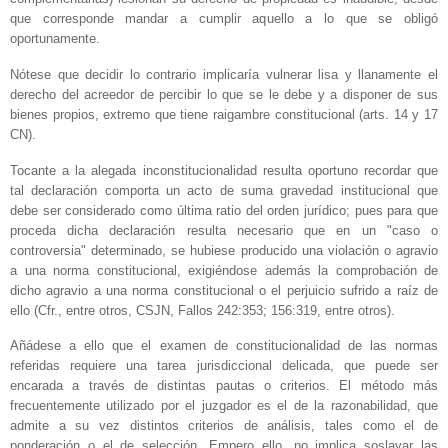
que corresponde mandar a cumplir aquello a lo que se obligó
oportunamente.
Nótese que decidir lo contrario implicaría vulnerar lisa y llanamente el
derecho del acreedor de percibir lo que se le debe y a disponer de sus
bienes propios, extremo que tiene raigambre constitucional (arts. 14 y 17
CN).
Tocante a la alegada inconstitucionalidad resulta oportuno recordar que
tal declaración comporta un acto de suma gravedad institucional que
debe ser considerado como última ratio del orden jurídico; pues para que
proceda dicha declaración resulta necesario que en un "caso o
controversia" determinado, se hubiese producido una violación o agravio
a una norma constitucional, exigiéndose además la comprobación de
dicho agravio a una norma constitucional o el perjuicio sufrido a raíz de
ello (Cfr., entre otros, CSJN, Fallos 242:353; 156:319, entre otros).
Añádese a ello que el examen de constitucionalidad de las normas
referidas requiere una tarea jurisdiccional delicada, que puede ser
encarada a través de distintas pautas o criterios. El método más
frecuentemente utilizado por el juzgador es el de la razonabilidad, que
admite a su vez distintos criterios de análisis, tales como el de
ponderación o el de selección. Empero ello, no implica soslayar las