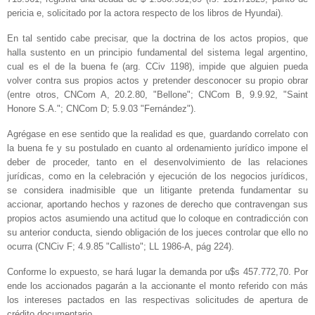
pericia e, solicitado por la actora respecto de los libros de Hyundai).
En tal sentido cabe precisar, que la doctrina de los actos propios, que
halla sustento en un principio fundamental del sistema legal argentino,
cual es el de la buena fe (arg. CCiv 1198), impide que alguien pueda
volver contra sus propios actos y pretender desconocer su propio obrar
(entre otros, CNCom A, 20.2.80, "Bellone"; CNCom B, 9.9.92, "Saint
Honore S.A."; CNCom D; 5.9.03 "Fernández").
Agrégase en ese sentido que la realidad es que, guardando correlato con
la buena fe y su postulado en cuanto al ordenamiento jurídico impone el
deber de proceder, tanto en el desenvolvimiento de las relaciones
jurídicas, como en la celebración y ejecución de los negocios jurídicos,
se considera inadmisible que un litigante pretenda fundamentar su
accionar, aportando hechos y razones de derecho que contravengan sus
propios actos asumiendo una actitud que lo coloque en contradicción con
su anterior conducta, siendo obligación de los jueces controlar que ello no
ocurra (CNCiv F; 4.9.85 "Callisto"; LL 1986-A, pág 224).
Conforme lo expuesto, se hará lugar la demanda por u$s 457.772,70. Por
ende los accionados pagarán a la accionante el monto referido con más
los intereses pactados en las respectivas solicitudes de apertura de
crédito documentario.