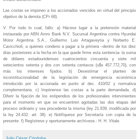
Las costas se imponen a los accionados vencidos en virtud del principio
objetivo de la derrota (CPr 68).
V. Por todo lo cual, fallo: a) Hácese lugar a la pretensión material
instaurada por ABN Amro Bank N.V. Sucursal Argentina contra Hyundai
Motor Argentina S.A., Guillermo Luis Artagaveytia y Norberto E.
Cavicchioli, a quienes condeno a pagar a la primera –dentro de los diez
días posteriores a la fecha en la que quede firme esta sentencia- la suma
de dólares estadounidenses cuatrocientos cincuenta y siete mil
setecientos setenta y dos con setenta centavos (u$s 457.772,70), con
más los intereses fijados. b) Desestimar el planteo de
inconstitucionalidad de la legislación de emergencia económica
introducido por la accionada en punto al dec. 410/02 y normativa
complementaria. c) Impónense las costas a la parte demandada. d)
Diferir la fijación de los estipendios de los profesionales intervinientes
para el momento en que se encuentren agotadas las dos etapas del
proceso ordinario y sea procedente la misma (ley 21.839, modificada por
la ley 24.432: art. 38). e) Notifíquese por Secretaría con copia de la
presente. f) Regístrese y oportunamente archívese.- H. H. Vitale.
Julio César Córdoba