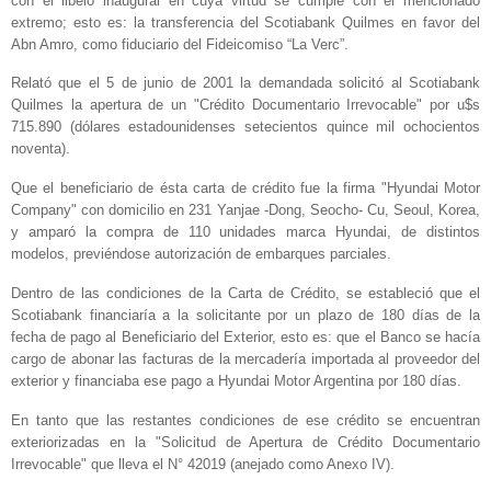
con el libelo inaugural en cuya virtud se cumple con el mencionado
extremo; esto es: la transferencia del Scotiabank Quilmes en favor del
Abn Amro, como fiduciario del Fideicomiso “La Verc”.
Relató que el 5 de junio de 2001 la demandada solicitó al Scotiabank
Quilmes la apertura de un "Crédito Documentario Irrevocable" por u$s
715.890 (dólares estadounidenses setecientos quince mil ochocientos
noventa).
Que el beneficiario de ésta carta de crédito fue la firma "Hyundai Motor
Company" con domicilio en 231 Yanjae -Dong, Seocho- Cu, Seoul, Korea,
y amparó la compra de 110 unidades marca Hyundai, de distintos
modelos, previéndose autorización de embarques parciales.
Dentro de las condiciones de la Carta de Crédito, se estableció que el
Scotiabank financiaría a la solicitante por un plazo de 180 días de la
fecha de pago al Beneficiario del Exterior, esto es: que el Banco se hacía
cargo de abonar las facturas de la mercadería importada al proveedor del
exterior y financiaba ese pago a Hyundai Motor Argentina por 180 días.
En tanto que las restantes condiciones de ese crédito se encuentran
exteriorizadas en la "Solicitud de Apertura de Crédito Documentario
Irrevocable" que lleva el N° 42019 (anejado como Anexo IV).