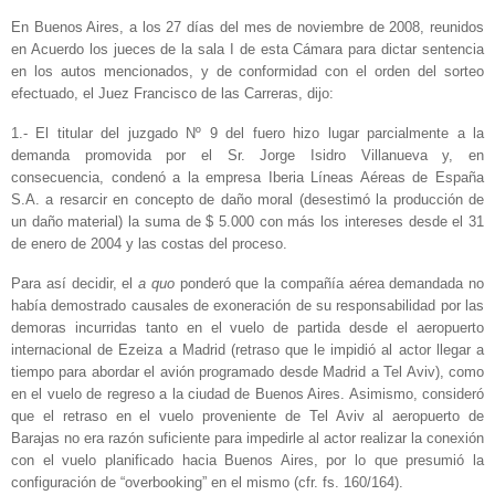
En Buenos Aires, a los 27 días del mes de noviembre de 2008, reunidos
en Acuerdo los jueces de la sala I de esta Cámara para dictar sentencia
en los autos mencionados, y de conformidad con el orden del sorteo
efectuado, el Juez Francisco de las Carreras, dijo:
1.- El titular del juzgado Nº 9 del fuero hizo lugar parcialmente a la
demanda promovida por el Sr. Jorge Isidro Villanueva y, en
consecuencia, condenó a la empresa Iberia Líneas Aéreas de España
S.A. a resarcir en concepto de daño moral (desestimó la producción de
un daño material) la suma de $ 5.000 con más los intereses desde el 31
de enero de 2004 y las costas del proceso.
Para así decidir, el
a quo
ponderó que la compañía aérea demandada no
había demostrado causales de exoneración de su responsabilidad por las
demoras incurridas tanto en el vuelo de partida desde el aeropuerto
internacional de Ezeiza a Madrid (retraso que le impidió al actor llegar a
tiempo para abordar el avión programado desde Madrid a Tel Aviv), como
en el vuelo de regreso a la ciudad de Buenos Aires. Asimismo, consideró
que el retraso en el vuelo proveniente de Tel Aviv al aeropuerto de
Barajas no era razón suficiente para impedirle al actor realizar la conexión
con el vuelo planificado hacia Buenos Aires, por lo que presumió la
configuración de “overbooking” en el mismo (cfr. fs. 160/164).