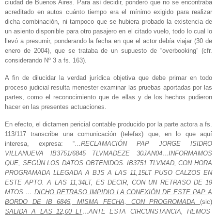
ciudad de Buenos Aires. Para así decidir, ponderó que no se encontraba
acreditado en autos cuánto tiempo era el mínimo exigido para realizar
dicha combinación, ni tampoco que se hubiera probado la existencia de
un asiento disponible para otro pasajero en el citado vuelo, todo lo cual lo
llevó a presumir, ponderando la fecha en que el actor debía viajar (30 de
enero de 2004), que se trataba de un supuesto de “overbooking” (cfr.
considerando Nº 3 a fs. 163).
A fin de dilucidar la verdad jurídica objetiva que debe primar en todo
proceso judicial resulta menester examinar las pruebas aportadas por las
partes, como el reconocimiento que de ellas y de los hechos pudieron
hacer en las presentes actuaciones.
En efecto, el dictamen pericial contable producido por la parte actora a fs.
113/117 transcribe una comunicación (telefax) que, en lo que aquí
interesa, expresa: “…
RECLAMACIÓN PAP JORGE ISIDRO
VILLANUEVA IB3751/6845 TLVMADEZE 30JAN04…INFORMAMOS
QUE, SEGÚN LOS DATOS OBTENIDOS. IB3751 TLVMAD, CON HORA
PROGRAMADA LLEGADA A BJS A LAS 11,15LT PUSO CALZOS EN
ESTE APTO. A LAS 11,34LT, ES DECIR, CON UN RETRASO DE 19
MTOS …
DICHO RETRASO IMPIDIO LA CONEXIÓN DE ESTE PAP A
BORDO DE IB 6845, MISMA FECHA, CON PROGROMADA
(sic)
SALIDA A LAS 12,00 LT
…ANTE ESTA CIRCUNSTANCIA, HEMOS