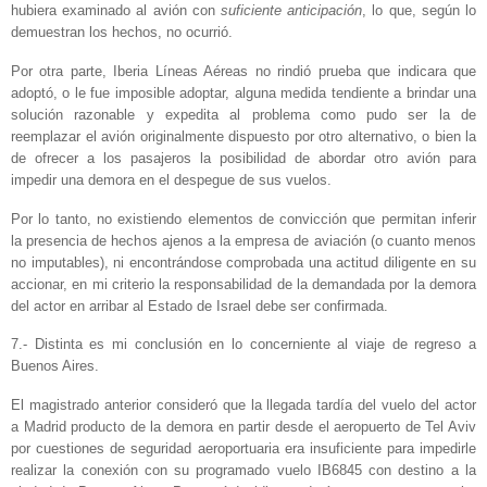
hubiera examinado al avión con
suficiente anticipación
, lo que, según lo
demuestran los hechos, no ocurrió.
Por otra parte, Iberia Líneas Aéreas no rindió prueba que indicara que
adoptó, o le fue imposible adoptar, alguna medida tendiente a brindar una
solución razonable y expedita al problema como pudo ser la de
reemplazar el avión originalmente dispuesto por otro alternativo, o bien la
de ofrecer a los pasajeros la posibilidad de abordar otro avión para
impedir una demora en el despegue de sus vuelos.
Por lo tanto, no existiendo elementos de convicción que permitan inferir
la presencia de hechos ajenos a la empresa de aviación (o cuanto menos
no imputables), ni encontrándose comprobada una actitud diligente en su
accionar, en mi criterio la responsabilidad de la demandada por la demora
del actor en arribar al Estado de Israel debe ser confirmada.
7.- Distinta es mi conclusión en lo concerniente al viaje de regreso a
Buenos Aires.
El magistrado anterior consideró que la llegada tardía del vuelo del actor
a Madrid producto de la demora en partir desde el aeropuerto de Tel Aviv
por cuestiones de seguridad aeroportuaria era insuficiente para impedirle
realizar la conexión con su programado vuelo IB6845 con destino a la