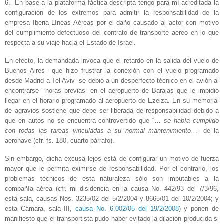
6.- En base a la plataforma fáctica descripta tengo para mí acreditada la
configuración de los extremos para admitir la responsabilidad de la
empresa Iberia Líneas Aéreas por el daño causado al actor con motivo
del cumplimiento defectuoso del contrato de transporte aéreo en lo que
respecta a su viaje hacia el Estado de Israel.
En efecto, la demandada invoca que el retardo en la salida del vuelo de
Buenos Aires –que hizo frustrar la conexión con el vuelo programado
desde Madrid a Tel Aviv- se debió a un desperfecto técnico en el avión al
encontrarse –horas previas- en el aeropuerto de Barajas que le impidió
llegar en el horario programado al aeropuerto de Ezeiza. En su memorial
de agravios sostiene que debe ser liberada de responsabilidad debido a
que en autos no se encuentra controvertido que “…
se había cumplido
con todas las tareas vinculadas a su normal mantenimiento
…” de la
aeronave (cfr. fs. 180, cuarto párrafo).
Sin embargo, dicha excusa lejos está de configurar un motivo de fuerza
mayor que le permita eximirse de responsabilidad. Por el contrario, los
problemas técnicos de esta naturaleza sólo son imputables a la
compañía aérea (cfr. mi disidencia en la causa No. 442/93 del 7/3/96,
esta sala, causas Nos. 3235/02 del 5/2/2004 y 8665/01 del 10/2/2004; y
esta Cámara, sala III,
causa No. 6.002/05 del 19/2/2008
) y ponen de
manifiesto que el transportista pudo haber evitado la dilación producida si