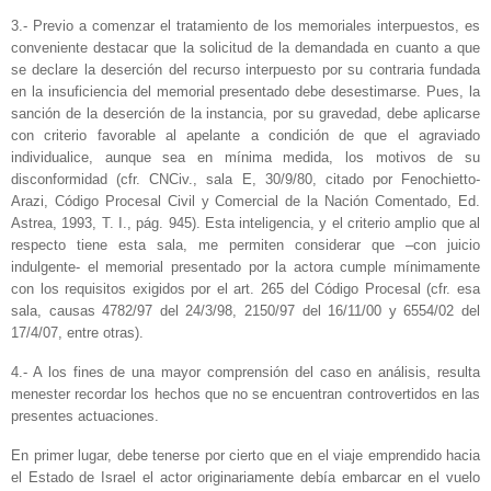
3.- Previo a comenzar el tratamiento de los memoriales interpuestos, es
conveniente destacar que la solicitud de la demandada en cuanto a que
se declare la deserción del recurso interpuesto por su contraria fundada
en la insuficiencia del memorial presentado debe desestimarse. Pues, la
sanción de la deserción de la instancia, por su gravedad, debe aplicarse
con criterio favorable al apelante a condición de que el agraviado
individualice, aunque sea en mínima medida, los motivos de su
disconformidad (cfr. CNCiv., sala E, 30/9/80, citado por Fenochietto-
Arazi, Código Procesal Civil y Comercial de la Nación Comentado, Ed.
Astrea, 1993, T. I., pág. 945). Esta inteligencia, y el criterio amplio que al
respecto tiene esta sala, me permiten considerar que –con juicio
indulgente- el memorial presentado por la actora cumple mínimamente
con los requisitos exigidos por el art. 265 del Código Procesal (cfr. esa
sala, causas 4782/97 del 24/3/98, 2150/97 del 16/11/00 y 6554/02 del
17/4/07, entre otras).
4.- A los fines de una mayor comprensión del caso en análisis, resulta
menester recordar los hechos que no se encuentran controvertidos en las
presentes actuaciones.
En primer lugar, debe tenerse por cierto que en el viaje emprendido hacia
el Estado de Israel el actor originariamente debía embarcar en el vuelo