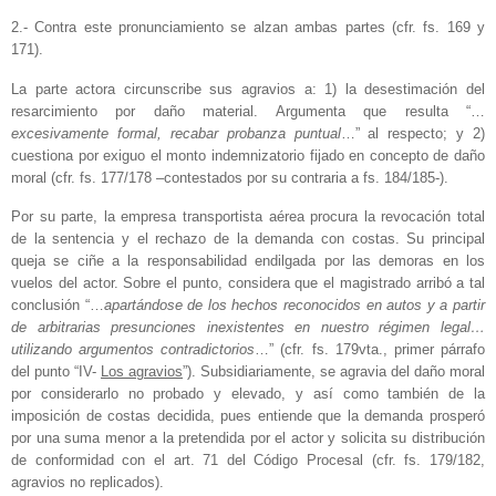
2.- Contra este pronunciamiento se alzan ambas partes (cfr. fs. 169 y
171).
La parte actora circunscribe sus agravios a: 1) la desestimación del
resarcimiento por daño material. Argumenta que resulta “…
excesivamente formal, recabar probanza puntual
…” al respecto; y 2)
cuestiona por exiguo el monto indemnizatorio fijado en concepto de daño
moral (cfr. fs. 177/178 –contestados por su contraria a fs. 184/185-).
Por su parte, la empresa transportista aérea procura la revocación total
de la sentencia y el rechazo de la demanda con costas. Su principal
queja se ciñe a la responsabilidad endilgada por las demoras en los
vuelos del actor. Sobre el punto, considera que el magistrado arribó a tal
conclusión “…
apartándose de los hechos reconocidos en autos y a partir
de arbitrarias presunciones inexistentes en nuestro régimen legal…
utilizando argumentos contradictorios
…” (cfr. fs. 179vta., primer párrafo
del punto “IV-
Los agravios
”). Subsidiariamente, se agravia del daño moral
por considerarlo no probado y elevado, y así como también de la
imposición de costas decidida, pues entiende que la demanda prosperó
por una suma menor a la pretendida por el actor y solicita su distribución
de conformidad con el art. 71 del Código Procesal (cfr. fs. 179/182,
agravios no replicados).