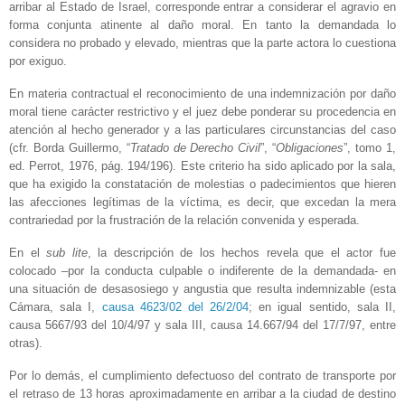
arribar al Estado de Israel, corresponde entrar a considerar el agravio en
forma conjunta atinente al daño moral. En tanto la demandada lo
considera no probado y elevado, mientras que la parte actora lo cuestiona
por exiguo.
En materia contractual el reconocimiento de una indemnización por daño
moral tiene carácter restrictivo y el juez debe ponderar su procedencia en
atención al hecho generador y a las particulares circunstancias del caso
(cfr. Borda Guillermo, “
Tratado de Derecho Civil
”, “
Obligaciones
”, tomo 1,
ed. Perrot, 1976, pág. 194/196). Este criterio ha sido aplicado por la sala,
que ha exigido la constatación de molestias o padecimientos que hieren
las afecciones legítimas de la víctima, es decir, que excedan la mera
contrariedad por la frustración de la relación convenida y esperada.
En el
sub lite
, la descripción de los hechos revela que el actor fue
colocado –por la conducta culpable o indiferente de la demandada- en
una situación de desasosiego y angustia que resulta indemnizable (esta
Cámara, sala I,
causa 4623/02 del 26/2/04
; en igual sentido, sala II,
causa 5667/93 del 10/4/97 y sala III, causa 14.667/94 del 17/7/97, entre
otras).
Por lo demás, el cumplimiento defectuoso del contrato de transporte por
el retraso de 13 horas aproximadamente en arribar a la ciudad de destino