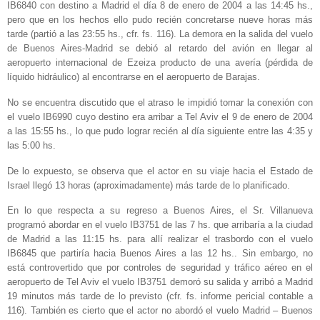
IB6840 con destino a Madrid el día 8 de enero de 2004 a las 14:45 hs.,
pero que en los hechos ello pudo recién concretarse nueve horas más
tarde (partió a las 23:55 hs., cfr. fs. 116). La demora en la salida del vuelo
de Buenos Aires-Madrid se debió al retardo del avión en llegar al
aeropuerto internacional de Ezeiza producto de una avería (pérdida de
líquido hidráulico) al encontrarse en el aeropuerto de Barajas.
No se encuentra discutido que el atraso le impidió tomar la conexión con
el vuelo IB6990 cuyo destino era arribar a Tel Aviv el 9 de enero de 2004
a las 15:55 hs., lo que pudo lograr recién al día siguiente entre las 4:35 y
las 5:00 hs.
De lo expuesto, se observa que el actor en su viaje hacia el Estado de
Israel llegó 13 horas (aproximadamente) más tarde de lo planificado.
En lo que respecta a su regreso a Buenos Aires, el Sr. Villanueva
programó abordar en el vuelo IB3751 de las 7 hs. que arribaría a la ciudad
de Madrid a las 11:15 hs. para allí realizar el trasbordo con el vuelo
IB6845 que partiría hacia Buenos Aires a las 12 hs.. Sin embargo, no
está controvertido que por controles de seguridad y tráfico aéreo en el
aeropuerto de Tel Aviv el vuelo IB3751 demoró su salida y arribó a Madrid
19 minutos más tarde de lo previsto (cfr. fs. informe pericial contable a
116). También es cierto que el actor no abordó el vuelo Madrid – Buenos