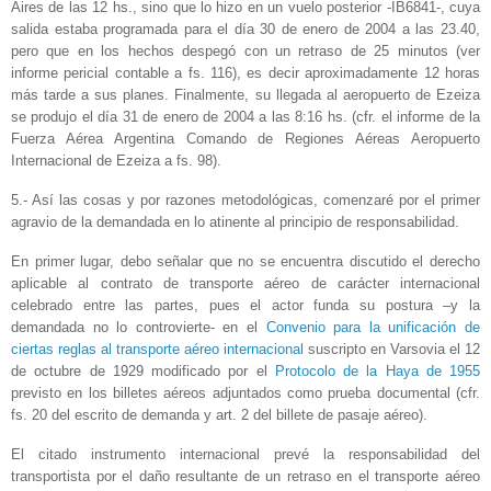
Aires de las 12 hs., sino que lo hizo en un vuelo posterior -IB6841-, cuya
salida estaba programada para el día 30 de enero de 2004 a las 23.40,
pero que en los hechos despegó con un retraso de 25 minutos (ver
informe pericial contable a fs. 116), es decir aproximadamente 12 horas
más tarde a sus planes. Finalmente, su llegada al aeropuerto de Ezeiza
se produjo el día 31 de enero de 2004 a las 8:16 hs. (cfr. el informe de la
Fuerza Aérea Argentina Comando de Regiones Aéreas Aeropuerto
Internacional de Ezeiza a fs. 98).
5.- Así las cosas y por razones metodológicas, comenzaré por el primer
agravio de la demandada en lo atinente al principio de responsabilidad.
En primer lugar, debo señalar que no se encuentra discutido el derecho
aplicable al contrato de transporte aéreo de carácter internacional
celebrado entre las partes, pues el actor funda su postura –y la
demandada no lo controvierte- en el
Convenio para la unificación de
ciertas reglas al transporte aéreo internacional
suscripto en Varsovia el 12
de octubre de 1929 modificado por el
Protocolo de la Haya de 1955
previsto en los billetes aéreos adjuntados como prueba documental (cfr.
fs. 20 del escrito de demanda y art. 2 del billete de pasaje aéreo).
El citado instrumento internacional prevé la responsabilidad del
transportista por el daño resultante de un retraso en el transporte aéreo