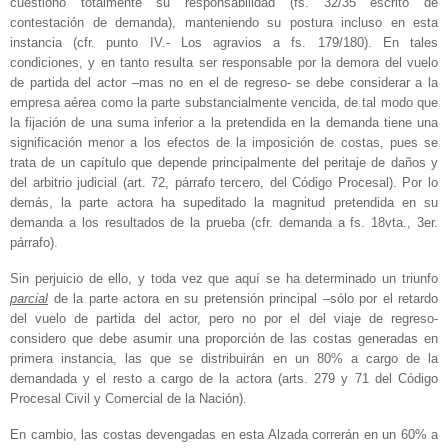
cuestionó totalmente su responsabilidad (fs. 32/35 escrito de
contestación de demanda), manteniendo su postura incluso en esta
instancia (cfr. punto IV.- Los agravios a fs. 179/180). En tales
condiciones, y en tanto resulta ser responsable por la demora del vuelo
de partida del actor –mas no en el de regreso- se debe considerar a la
empresa aérea como la parte substancialmente vencida, de tal modo que
la fijación de una suma inferior a la pretendida en la demanda tiene una
significación menor a los efectos de la imposición de costas, pues se
trata de un capítulo que depende principalmente del peritaje de daños y
del arbitrio judicial (art. 72, párrafo tercero, del Código Procesal). Por lo
demás, la parte actora ha supeditado la magnitud pretendida en su
demanda a los resultados de la prueba (cfr. demanda a fs. 18vta., 3er.
párrafo).
Sin perjuicio de ello, y toda vez que aquí se ha determinado un triunfo
parcial
de la parte actora en su pretensión principal –sólo por el retardo
del vuelo de partida del actor, pero no por el del viaje de regreso-
considero que debe asumir una proporción de las costas generadas en
primera instancia, las que se distribuirán en un 80% a cargo de la
demandada y el resto a cargo de la actora (arts. 279 y 71 del Código
Procesal Civil y Comercial de la Nación).
En cambio, las costas devengadas en esta Alzada correrán en un 60% a