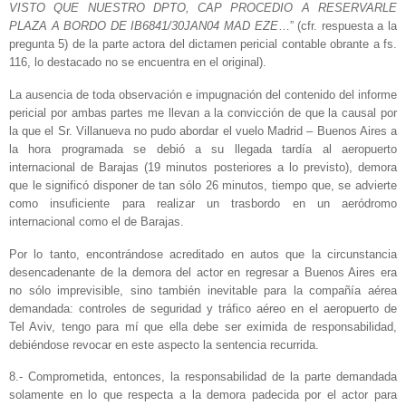
VISTO QUE NUESTRO DPTO, CAP PROCEDIO A RESERVARLE
PLAZA A BORDO DE IB6841/30JAN04 MAD EZE
…” (cfr. respuesta a la
pregunta 5) de la parte actora del dictamen pericial contable obrante a fs.
116, lo destacado no se encuentra en el original).
La ausencia de toda observación e impugnación del contenido del informe
pericial por ambas partes me llevan a la convicción de que la causal por
la que el Sr. Villanueva no pudo abordar el vuelo Madrid – Buenos Aires a
la hora programada se debió a su llegada tardía al aeropuerto
internacional de Barajas (19 minutos posteriores a lo previsto), demora
que le significó disponer de tan sólo 26 minutos, tiempo que, se advierte
como insuficiente para realizar un trasbordo en un aeródromo
internacional como el de Barajas.
Por lo tanto, encontrándose acreditado en autos que la circunstancia
desencadenante de la demora del actor en regresar a Buenos Aires era
no sólo imprevisible, sino también inevitable para la compañía aérea
demandada: controles de seguridad y tráfico aéreo en el aeropuerto de
Tel Aviv, tengo para mí que ella debe ser eximida de responsabilidad,
debiéndose revocar en este aspecto la sentencia recurrida.
8.- Comprometida, entonces, la responsabilidad de la parte demandada
solamente en lo que respecta a la demora padecida por el actor para