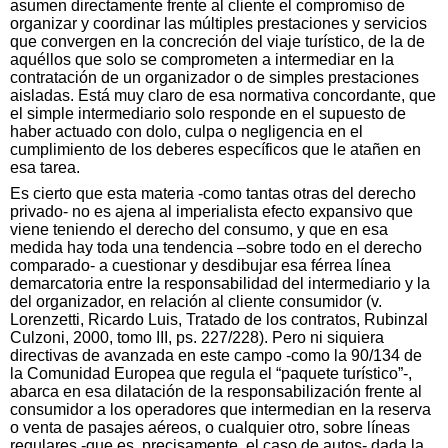
asumen directamente frente al cliente el compromiso de
organizar y coordinar las múltiples prestaciones y servicios
que convergen en la concreción del viaje turístico, de la de
aquéllos que solo se comprometen a intermediar en la
contratación de un organizador o de simples prestaciones
aisladas. Está muy claro de esa normativa concordante, que
el simple intermediario solo responde en el supuesto de
haber actuado con dolo, culpa o negligencia en el
cumplimiento de los deberes específicos que le atañen en
esa tarea.
Es cierto que esta materia -como tantas otras del derecho
privado- no es ajena al imperialista efecto expansivo que
viene teniendo el derecho del consumo, y que en esa
medida hay toda una tendencia –sobre todo en el derecho
comparado- a cuestionar y desdibujar esa férrea línea
demarcatoria entre la responsabilidad del intermediario y la
del organizador, en relación al cliente consumidor (v.
Lorenzetti, Ricardo Luis, Tratado de los contratos, Rubinzal
Culzoni, 2000, tomo III, ps. 227/228). Pero ni siquiera
directivas de avanzada en este campo -como la 90/134 de
la Comunidad Europea que regula el “paquete turístico”-,
abarca en esa dilatación de la responsabilización frente al
consumidor a los operadores que intermedian en la reserva
o venta de pasajes aéreos, o cualquier otro, sobre líneas
regulares -que es, precisamente, el caso de autos- dada la