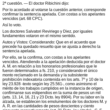
2ª cuestión. — El doctor Ribichini dijo:
Por lo acordado al votarse la cuestión anterior, corresponde
confirmar la sentencia apelada. Con costas a los apelantes
vencidos (art. 68 CPC).
Así lo voto.
Los doctores Salvatori Reviriego y Diez, por iguales
fundamentos votaron en el mismo sentido.
Autos y Vistos: Considerando: Que en el acuerdo que
precede ha quedado resuelto que se ajusta a derecho la
sentencia apelada.
Por ello, se la confirma, con costas a los apelantes
vencidos. Atendiendo a la apelación deducida por el doctor
A. M. en relación a los honorarios profesionales que le
fueron determinados a fs. 210, y considerando el único
monto reclamado en la demanda y la subsistente
prohibición indexatoria contenida en los arts. 7º y 10 de la
ley 23.928 -texto según ley 25.561-, como asimismo el
mérito de los trabajos cumplidos en la instancia de origen,
confírmanse sus estipendios en la suma de pesos un mil
(arts. 13, 14, 16, 21 y 23 Dcto. ley 8904). Por su labor en la
alzada, se establecen los emolumentos de los doctores M. y
A. R. en las cantidades de pesos doscientos y ciento