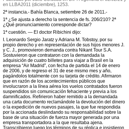
en LLBA2011 (diciembre), 1253.
2ª instancia
.- Bahía Blanca, setiembre 26 de 2011.-
1ª ¿Se ajusta a derecho la sentencia de fs. 206/210? 2ª
¿Qué pronunciamiento corresponde dictar?
1ª cuestión. — El doctor Ribichini dijo:
I. Leonardo Sergio Jaratz y Adriana M. Tobstoy, por su
propio derecho y en representación de sus hijos menores J.
y C. J., promovieron demanda contra Nikant Tour S.A.
Sostuvieron que contrataron con la demandada la
adquisición de cuatro billetes para viajar a Brasil en la
empresa “Air Madrid”, con fecha de partida el 14 de enero
de 2006, y de regreso el 31 de ese mismo mes y año,
pagándolos totalmente con su tarjeta de crédito. Afirmaron
que en razón de los acontecimientos públicos que
involucraron a la línea aérea los vuelos contratados fueron
suspendidos sin comunicación fehaciente y previa a los
damnificados. Refirieron haber remitido a la demandada
una carta documento reclamándole la devolución del dinero
o la expedición de nuevos pasajes, la que fue respondida
por la accionada deslindando su responsabilidad sobre la
base de una situación de fuerza mayor generada por una
empresa transportadora a la que resultaba ajena.
Transcribieron luego los términos de su réplica e insistieron