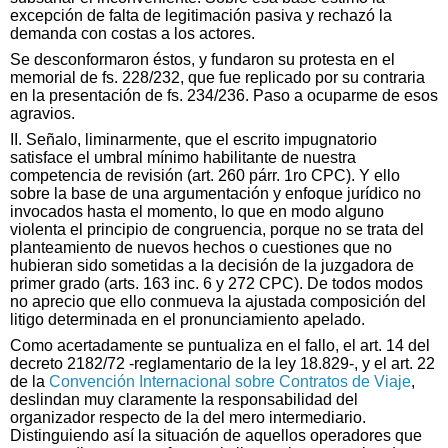
excepción de falta de legitimación pasiva y rechazó la
demanda con costas a los actores.
Se desconformaron éstos, y fundaron su protesta en el
memorial de fs. 228/232, que fue replicado por su contraria
en la presentación de fs. 234/236. Paso a ocuparme de esos
agravios.
II. Señalo, liminarmente, que el escrito impugnatorio
satisface el umbral mínimo habilitante de nuestra
competencia de revisión (art. 260 párr. 1ro CPC). Y ello
sobre la base de una argumentación y enfoque jurídico no
invocados hasta el momento, lo que en modo alguno
violenta el principio de congruencia, porque no se trata del
planteamiento de nuevos hechos o cuestiones que no
hubieran sido sometidas a la decisión de la juzgadora de
primer grado (arts. 163 inc. 6 y 272 CPC). De todos modos
no aprecio que ello conmueva la ajustada composición del
litigo determinada en el pronunciamiento apelado.
Como acertadamente se puntualiza en el fallo, el art. 14 del
decreto 2182/72 -reglamentario de la ley 18.829-, y el art. 22
de la
Convención Internacional sobre Contratos de Viaje
,
deslindan muy claramente la responsabilidad del
organizador respecto de la del mero intermediario.
Distinguiendo así la situación de aquellos operadores que