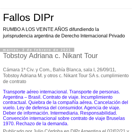
Fallos DIPr
RUMBO A LOS VEINTE AÑOS difundiendo la
jurisprudencia argentina de Derecho Internacional Privado
martes, 2 de febrero de 2021
Tobstoy Adriana c. Nikant Tour
Cámara 1ª Civ. y Com., Bahía Blanca, sala I, 26/09/11,
Tobstoy Adriana M. y otros c. Nikant Tour SA s. cumplimiento
de contrato
Transporte aéreo internacional. Transporte de personas.
Argentina – Brasil. Contrato de viaje. Incumplimiento
contractual. Quiebra de la compañía aérea. Cancelación del
vuelo. Ley de defensa del consumidor. Agencia de viaje.
Deber de información. Intermediaria. Responsabilidad.
Convención internacional sobre contrato de viaje Bruselas
1970. Rechazo de la demanda.
Publicado por Julio Córdoba en DIPr Argentina el 02/02/21 y