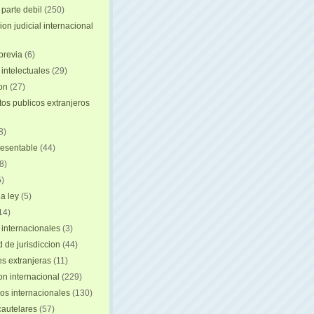
 parte debil
(250)
on judicial internacional
previa
(6)
intelectuales
(29)
ion
(27)
s publicos extranjeros
8)
resentable
(44)
8)
)
a ley
(5)
14)
 internacionales
(3)
 de jurisdiccion
(44)
es extranjeras
(11)
on internacional
(229)
os internacionales
(130)
autelares
(57)