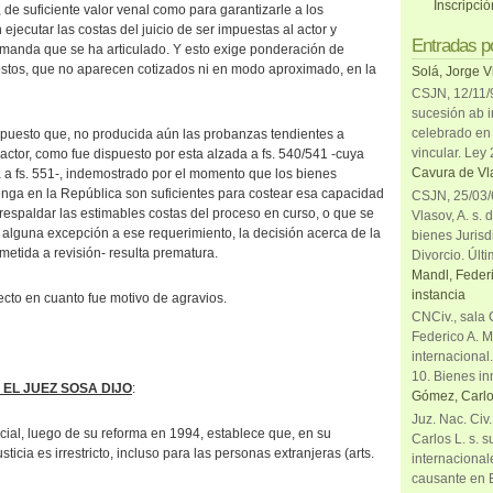
Inscripci
a, de suficiente valor venal como para garantizarle a los
ecutar las costas del juicio de ser impuestas al actor y
Entradas p
emanda que se ha articulado. Y esto exige ponderación de
ostos, que no aparecen cotizados ni en modo aproximado, en la
Solá, Jorge V
CSJN, 12/11/9
sucesión ab i
celebrado en 
puesto que, no producida aún las probanzas tendientes a
vincular. Ley
l actor, como fue dispuesto por esta alzada a fs. 540/541 -cuya
Cavura de Vla
a fs. 551-, indemostrado por el momento que los bienes
enga en la República son suficientes para costear esa capacidad
CSJN, 25/03/6
espaldar las estimables costas del proceso en curso, o que se
Vlasov, A. s. 
alguna excepción a ese requerimiento, la decisión acerca de la
bienes Jurisd
metida a revisión- resulta prematura.
Divorcio. Últi
Mandl, Federi
instancia
efecto en cuanto fue motivo de agravios.
CNCiv., sala 
Federico A. M
internacional
10. Bienes in
 EL JUEZ SOSA DIJO
:
Gómez, Carlo
Juz. Nac. Civ
ncial, luego de su reforma en 1994, establece que, en su
Carlos L. s. 
justicia es irrestricto, incluso para las personas extranjeras (arts.
internacional
causante en 