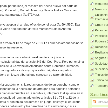
Menores
ginan, por un lado, el rechazo del hecho nuevo por parte del
Mercosur
ta.). Por el otro, Marcelo Marcos y Natalia Andrea Groisman,
a suma arraigada (fs. 577/vta.).
Obligacio
Internaci
uelve aceptar el arraigo ofrecido por el actor (fs. 594/596). Esa
Orden pub
ra viene apelada por Marcelo Marcos y Natalia Andrea
Personas 
.).
Pesificac
Poderes
(
sta alzada el 13 de mayo de 2013. Las pruebas ordenadas no se
Reconocim
uevo fue resuelto.
Restituci
o nadie ha invocado ni puesto en tela de juicio la
Seguros i
nstitucionalidad del artículo 346 del Cód. Proc.. Pero por encima
Sociedad
normas de la Convención Americana sobre Derechos Humanos,
Sucesione
o impugnado, va de suyo que están dirigidas a aquellos
r a un juez o tribunal que carezcan de razonabilidad.
Titulos de
Trafico d
e la cuestión, en si la reglamentación de un derecho -como el
Transport
- disponiendo la necesidad de arraigar, para aquellas personas
i bienes inmuebles en la república, interpreta lo dispuesto en el
Suscribirse
ucionalidad -enmarcado en los artículos 31 y 75 inc. 22 de la
ltera el contenido del derecho en juego, destruye el equilibrio
Entrada
poderes del estado y los derechos de los individuos, o si es