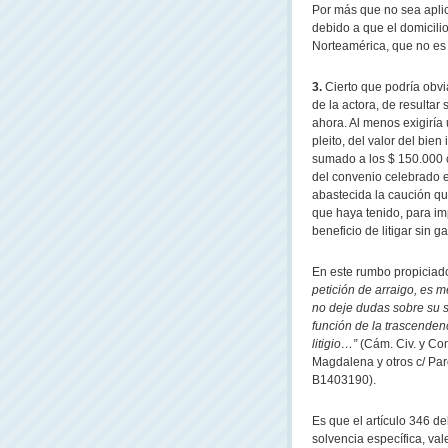
Por más que no sea aplic
debido a que el domicili
Norteamérica, que no es 
3.
Cierto que podría obvi
de la actora, de resulta
ahora. Al menos exigiría
pleito, del valor del bien 
sumado a los $ 150.000 o
del convenio celebrado e
abastecida la caución que
que haya tenido, para i
beneficio de litigar sin ga
En este rumbo propiciado
petición de arraigo, es m
no deje dudas sobre su s
función de la trascende
litigio…”
(Cám. Civ. y Com
Magdalena y otros c/ Par
B1403190).
Es que el artículo 346 d
solvencia específica, va