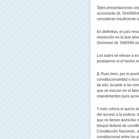
Tales presentaciones ori
accionante (fs. 564/566v
consideran insuficiente l
En definitiva, el juez res
resolución es la que aho
Groisman (fs. 598/599 vta
Los autos se elevan a e
produjeron ni el hecho n
2.
Pues bien, por lo pront
constitucionalidad o inco
de ello, tocante a las 
que se evocan en el fall
impedimentos para accede
Y esto coloca el quicio d
del acceso a la justicia
que no tienen domicilio n
bloque federal de constit
Constitución Nacional-, a
constitucional entre los 