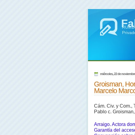
Fa
RUMBO 
Privad
miércoles, 22 de noviembr
Groisman, Hor
Marcelo Marco
Cám. Civ. y Com., 
Pablo c. Groisman,
Arraigo. Actora dom
Garantía del acceso