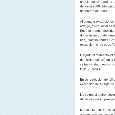
ejerciendo tal mandato, 
de Peña 2600, 2do. piso,
de febrero de 2009.
Al plantear excepciones 
arraigo, que el actor se 
Entre la prueba ofrecida,
domicilia en donde denun
IV.b). Natalia Andrea G
excepción, entre otras (fs. 
Llegado el momento, el a
domicilio real está en la
se ha instalado en un nu
B (fs. 297/vta.).
En su resolución del 18 
excepción de arraigo (fs.
No se registra otro movim
del actor pide en préstam
Marcelo Marcos Groisman
apelan de la resolución (