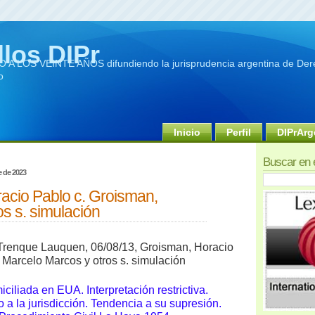
llos DIPr
A LOS VEINTE AÑOS difundiendo la jurisprudencia argentina de Dere
o
Inicio
Perfil
DIPrArg
Buscar en 
e de 2023
acio Pablo c. Groisman,
s s. simulación
Trenque Lauquen, 06/08/13, Groisman, Horacio
 Marcelo Marcos y otros s. simulación
iciliada en EUA. Interpretación restrictiva.
 a la jurisdicción. Tendencia a su supresión.