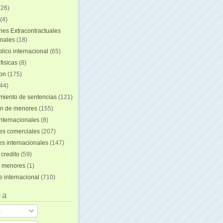
(26)
(4)
nes Extracontractuales
onales
(18)
lico internacional
(65)
fisicas
(8)
ion
(175)
44)
iento de sentencias
(121)
on de menores
(155)
nternacionales
(8)
es comerciales
(207)
s internacionales
(147)
 credito
(59)
e menores
(1)
e internacional
(710)
 a
s