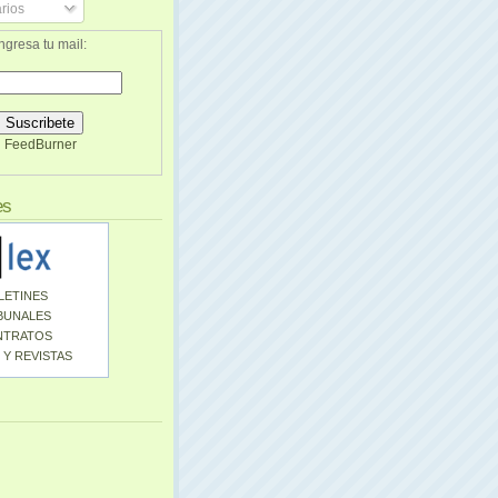
rios
ngresa tu mail:
FeedBurner
es
LETINES
BUNALES
NTRATOS
 Y REVISTAS