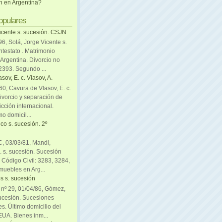
ón en Argentina?
opulares
icente s. sucesión. CSJN
6, Solá, Jorge Vicente s.
ntestato . Matrimonio
Argentina. Divorcio no
 2393. Segundo ...
sov, E. c. Vlasov, A.
0, Cavura de Vlasov, E. c.
divorcio y separación de
icción internacional.
mo domicil...
co s. sucesión. 2º
C, 03/03/81, Mandl,
. s. sucesión. Sucesión
. Código Civil: 3283, 3284,
muebles en Arg...
s s. sucesión
. nº 29, 01/04/86, Gómez,
sucesión. Sucesiones
es. Último domicilio del
EUA. Bienes inm...