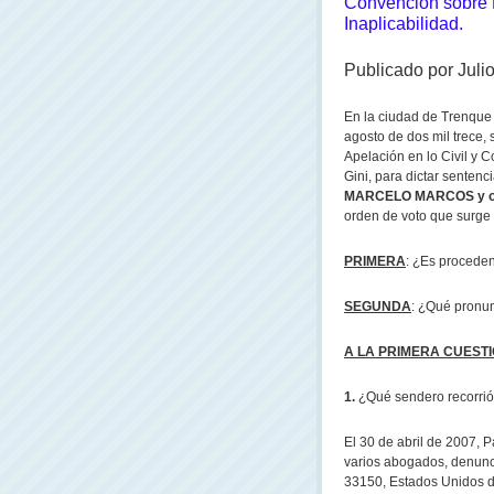
Convención sobre 
Inaplicabilidad.
Publicado por Juli
En la ciudad de Trenque 
agosto de dos mil trece,
Apelación en lo Civil y C
Gini, para dictar sentenc
MARCELO MARCOS y ot
orden de voto que surge 
PRIMERA
: ¿Es proceden
SEGUNDA
: ¿Qué pronu
A LA PRIMERA CUESTIO
1.
¿Qué sendero recorrió 
El 30 de abril de 2007, 
varios abogados, denunci
33150, Estados Unidos de