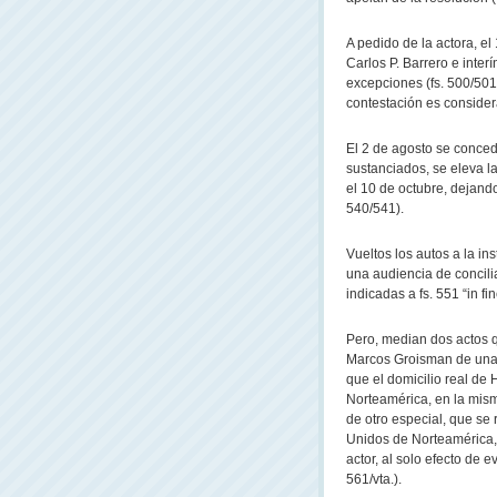
A pedido de la actora, e
Carlos P. Barrero e inter
excepciones (fs. 500/501b
contestación es consider
El 2 de agosto se conced
sustanciados, se eleva l
el 10 de octubre, dejando
540/541).
Vueltos los autos a la i
una audiencia de concili
indicadas a fs. 551 “in fin
Pero, median dos actos q
Marcos Groisman de una e
que el domicilio real de
Norteamérica, en la misma
de otro especial, que se 
Unidos de Norteamérica, 
actor, al solo efecto de 
561/vta.).