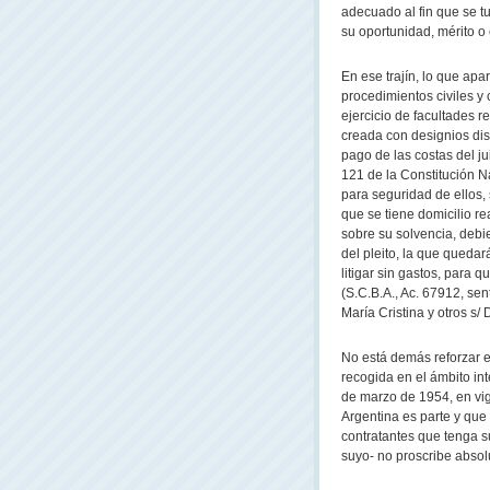
adecuado al fin que se tu
su oportunidad, mérito o 
En ese trajín, lo que apa
procedimientos civiles y
ejercicio de facultades 
creada con designios dis
pago de las costas del ju
121 de la Constitución N
para seguridad de ellos, 
que se tiene domicilio re
sobre su solvencia, debi
del pleito, la que quedar
litigar sin gastos, para q
(S.C.B.A., Ac. 67912, sen
María Cristina y otros s/
No está demás reforzar es
recogida en el ámbito in
de marzo de 1954, en vig
Argentina es parte y que
contratantes que tenga s
suyo- no proscribe absoluta