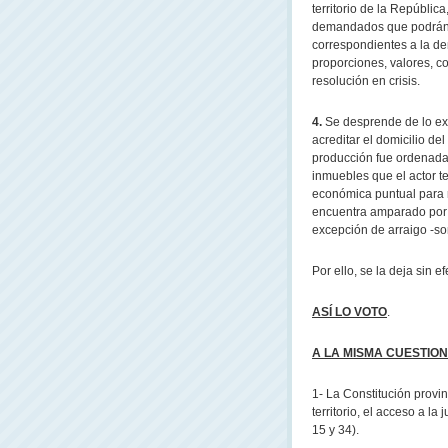
territorio de la Repúblic
demandados que podrán ej
correspondientes a la d
proporciones, valores, c
resolución en crisis.
4.
Se desprende de lo ex
acreditar el domicilio de
producción fue ordenada 
inmuebles que el actor t
económica puntual para r
encuentra amparado por 
excepción de arraigo -so
Por ello, se la deja sin 
ASÍ LO VOTO
.
A LA MISMA CUESTION
1- La Constitución provi
territorio, el acceso a la 
15 y 34).