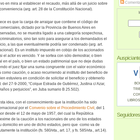
Comenta
vo en mira al establecer el recaudo, más allá de un juicio sobre
conveniencia (arg. art. 28 de la Constitución Nacional).
I
rece es que la carga de arraigar que contiene el código de
 comerciales, dictado por la Provincia de Buenos Aires en
reservadas, no se muestra ligado a una categoría sospechosa,
criminatorios, sino tan solo para asegurar a los demandados el
icio, a las que eventualmente podría ser condenado (arg. art.
acional). Es un instituto impuesto en cobijo de los accionados
si el actor es vencido. Y se sortea con sólo demostrar, o bien
Auspiciant
al en el país, o bien un estado patrimonial que no deje dudas
endo el juez fijar una suma congruente con el valor económico
á como caución, o acaso recurriendo al instituto del beneficio de
uien estuviera en condición de solicitar el beneficio y obtenerlo
BO
t. del 27-9-2000, “Colque Estrada de Gutiérrez, Justina c/ Azar,
TRI
 Daños y perjuicios”, en Juba sumario B 25.502).
CO
LIBROS
ta idea, con el convencimiento que la institución ha sido
ternacional por el
Convenio sobre el Procedimiento Civil
, del 1
or desde el 12 de mayo de 1957, del cual la República
Seguidores
 exime de la caución a los nacionales de uno de los estados
u domicilio en uno de dicho estados, pero que -como va de
mente la institución (fs. 580/vta., art. 17, y fs. 585/vta., art.14).