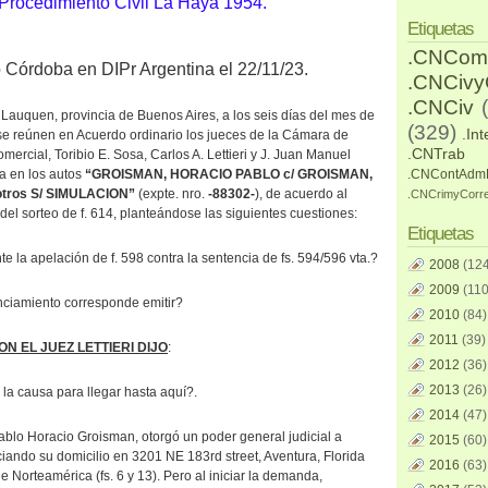
Procedimiento Civil La Haya 1954.
Etiquetas
.CNCom
o Córdoba en DIPr Argentina el 22/11/23.
.CNCiv
.CNCiv
Lauquen, provincia de Buenos Aires, a los seis días del mes de
(329)
.Int
 se reúnen en Acuerdo ordinario los jueces de la Cámara de
.CNTrab
omercial, Toribio E. Sosa, Carlos A. Lettieri y J. Juan Manuel
ia en los autos
“GROISMAN, HORACIO PABLO c/ GROISMAN,
.CNContAdm
ros S/ SIMULACION”
(expte. nro.
-88302-
), de acuerdo al
.CNCrimyCorr
del sorteo de f. 614, planteándose las siguientes cuestiones:
Etiquetas
te la apelación de f. 598 contra la sentencia de fs. 594/596 vta.?
2008
(124
2009
(110
nciamiento corresponde emitir?
2010
(84)
2011
(39)
N EL JUEZ LETTIERI DIJO
:
2012
(36)
2013
(26)
la causa para llegar hasta aquí?.
2014
(47)
Pablo Horacio Groisman, otorgó un poder general judicial a
2015
(60)
ando su domicilio en 3201 NE 183rd street, Aventura, Florida
2016
(63)
 Norteamérica (fs. 6 y 13). Pero al iniciar la demanda,