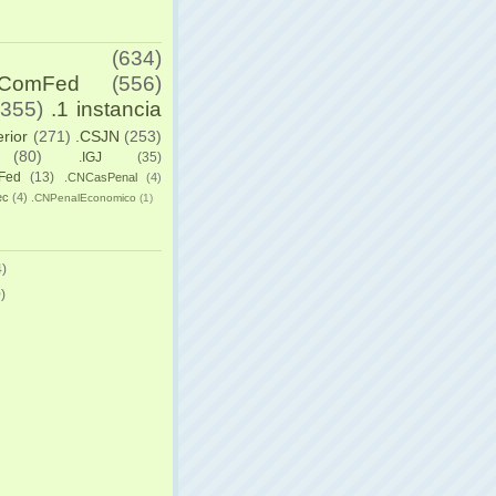
(634)
yComFed
(556)
(355)
.1 instancia
erior
(271)
.CSJN
(253)
(80)
.IGJ
(35)
Fed
(13)
.CNCasPenal
(4)
ec
(4)
.CNPenalEconomico
(1)
)
)