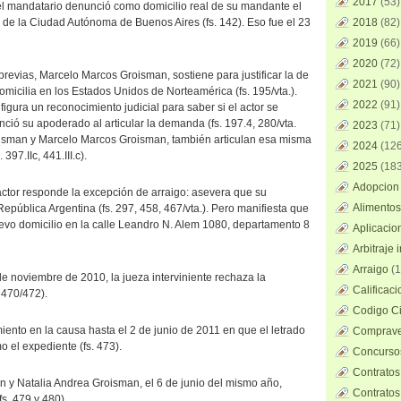
2017
(53)
el mandatario denunció como domicilio real de su mandante el
 de la Ciudad Autónoma de Buenos Aires (fs. 142). Eso fue el 23
2018
(82)
2019
(66)
2020
(72)
previas, Marcelo Marcos Groisman, sostiene para justificar la de
2021
(90)
domicilia en los Estados Unidos de Norteamérica (fs. 195/vta.).
2022
(91)
 figura un reconocimiento judicial para saber si el actor se
ció su apoderado al articular la demanda (fs. 197.4, 280/vta.
2023
(71)
roisman y Marcelo Marcos Groisman, también articulan esa misma
2024
(126
397.IIc, 441.III.c).
2025
(183
Adopcion 
ctor responde la excepción de arraigo: asevera que su
Alimentos
 República Argentina (fs. 297, 458, 467/vta.). Pero manifiesta que
evo domicilio en la calle Leandro N. Alem 1080, departamento 8
Aplicacio
Arbitraje 
Arraigo
(1
de noviembre de 2010, la jueza interviniente rechaza la
Calificac
 470/472).
Codigo Ci
iento en la causa hasta el 2 de junio de 2011 en que el letrado
Comprave
o el expediente (fs. 473).
Concursos
Contratos
 y Natalia Andrea Groisman, el 6 de junio del mismo año,
Contratos
fs. 479 y 480).