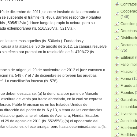
Contratos
Cooperaci
l 19 de diciembre de 2011, se corre traslado de la demanda a
(148)
ín se suspende el trámite (fs. 486). Barrero responde y plantea
is., 505/512vta.). Hace luego lo propio la actora, pero su
Cuestion 
ada extemporánea (fs. 516/520/vta., 521/vta.).
Derechos 
Distribuc
en los recursos aquellos (fs. 530/vta.). Fundados y
Documento
a causa a la alzada el 30 de agosto de 2012. La cámara resuelve
(75)
 sin efecto por prematura la resolución de fs. 470/472 (fs.
Editorial
(
Fallo imp
nstancia de origen, el 29 de noviembre de 2012 el juez convoca a
Filiacion
(
ación (fs. 549). Y el 7 de diciembre se proveen las pruebas
Forma
(15
e”. La conciliación fracasa (fs. 578).
Fraude a l
Fuentes
(
ue deben destacarse: (a) la denuncia por parte de Marcelo
scritura de venta por tracto abreviado, en la cual se expresa
Garantias
 Horacio Pablo Groisman es en los Estados Unidos de
Inmunidad
 dirección del poder de fs. 6 y 13, a tenor de las constancias
Inversion
relata otorgado ante el notario de Aventura, Florida, Estados
Jurisdicci
el 29 de agosto de 2011 (fs. 552/558); (b) el apoderado del
evitar dilaciones, ofrece arraigar pero hasta determinada suma (fs.
Matrimoni
Medidas c