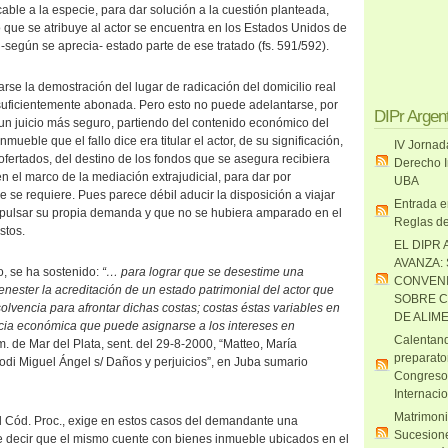
able a la especie, para dar solución a la cuestión planteada,
o que se atribuye al actor se encuentra en los Estados Unidos de
-según se aprecia- estado parte de ese tratado (fs. 591/592).
arse la demostración del lugar de radicación del domicilio real
r suficientemente abonada. Pero esto no puede adelantarse, por
DIPr Argen
 un juicio más seguro, partiendo del contenido económico del
inmueble que el fallo dice era titular el actor, de su significación,
IV Jornad
fertados, del destino de los fondos que se asegura recibiera
Derecho I
n el marco de la mediación extrajudicial, para dar por
UBA
 se requiere. Pues parece débil aducir la disposición a viajar
Entrada e
mpulsar su propia demanda y que no se hubiera amparado en el
Reglas de
stos.
EL DIPR 
AVANZA:
, se ha sostenido:
“… para lograr que se desestime una
CONVENI
enester la acreditación de un estado patrimonial del actor que
SOBRE C
olvencia para afrontar dichas costas; costas éstas variables en
DE ALIM
ncia económica que puede asignarse a los intereses en
Calentand
. de Mar del Plata, sent. del 29-8-2000, “Matteo, María
preparato
odi Miguel Ángel s/ Daños y perjuicios”, en Juba sumario
Congreso
Internaci
Matrimoni
el Cód. Proc., exige en estos casos del demandante una
Sucesione
le decir que el mismo cuente con bienes inmueble ubicados en el