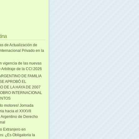
tina
as de Actualización de
nternacional Privado en la
n vigencia de las nuevas
 Arbitraje de la CCI 2026
ARGENTINO DE FAMILIA
 SE APROBÓ EL
O DE LA HAYA DE 2007
OBRO INTERNACIONAL
ENTOS
o motores! Jornada
ria hacia el XXXVII
 Argentino de Derecho
onal
o Extranjero en
s: ¿Es Obligatoria la