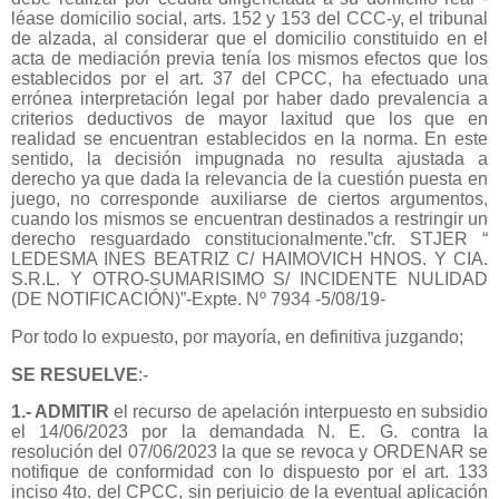
léase domicilio social, arts. 152 y 153 del CCC-y, el tribunal
de alzada, al considerar que el domicilio constituido en el
acta de mediación previa tenía los mismos efectos que los
establecidos por el art. 37 del CPCC, ha efectuado una
errónea interpretación legal por haber dado prevalencia a
criterios deductivos de mayor laxitud que los que en
realidad se encuentran establecidos en la norma. En este
sentido, la decisión impugnada no resulta ajustada a
derecho ya que dada la relevancia de la cuestión puesta en
juego, no corresponde auxiliarse de ciertos argumentos,
cuando los mismos se encuentran destinados a restringir un
derecho resguardado constitucionalmente.”cfr. STJER “
LEDESMA INES BEATRIZ C/ HAIMOVICH HNOS. Y CIA.
S.R.L. Y OTRO-SUMARISIMO S/ INCIDENTE NULIDAD
(DE NOTIFICACIÓN)”-Expte. Nº 7934 -5/08/19-
Por todo lo expuesto, por mayoría, en definitiva juzgando;
SE RESUELVE
:-
1.- ADMITIR
el recurso de apelación interpuesto en subsidio
el 14/06/2023 por la demandada N. E. G. contra la
resolución del 07/06/2023 la que se revoca y ORDENAR se
notifique de conformidad con lo dispuesto por el art. 133
inciso 4to. del CPCC, sin perjuicio de la eventual aplicación