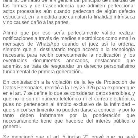
familia. Se habló de la vigencia del principio de finalidad de
las formas y de trascendencia que admiten perfeccionar
actos procesales aún cuando padezcan de algún defecto
estructural, en la medida que cumplan la finalidad intrínseca
y no causen daño a las partes.
Afirmó que por eso sería perfectamente válido realizar
notificaciones a través de medios electrónicos como email o
mensajes de WhatsApp cuando el juez así lo ordena,
siempre que el destinatario tenga acceso a la tecnología
necesaria para recibir correctamente la notificación y los
eventuales documentos anexados, destacando que
además, se trata de resguardar un derecho personalísimo
fundamental de primera generación.
En contestación a la violación de la ley de Protección de
Datos Personales, remitió a la Ley 25.326 para exponer que
en el art. 7 se define lo que se consideran datos sensibles, y
que no lo son el número telefónico ni el correo electrónico,
pues no pertenecen al ámbito exclusivo de la intimidad –
que sin consentimiento no pueden darse a conocer–y por lo
tanto deben informarse por la ponderación que
necesariamente tiene que hacerse del interés público o
general.
Se mencionó que el art. 5 inciso 2°, prevé que no será