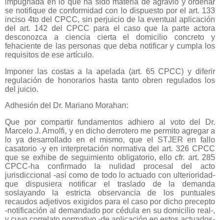
impugnada en lo que ha sido materia de agravio y ordenar
se notifique de conformidad con lo dispuesto por el art. 133
inciso 4to del CPCC, sin perjuicio de la eventual aplicación
del art. 142 del CPCC para el caso que la parte actora
desconozca a ciencia cierta el domicilio concreto y
fehaciente de las personas que deba notificar y cumpla los
requisitos de ese artículo.
Imponer las costas a la apelada (art. 65 CPCC) y diferir
regulación de honorarios hasta tanto obren regulados los
del juicio.
Adhesión del Dr. Mariano Morahan:
Que por compartir fundamentos adhiero al voto del Dr.
Marcelo J. Arnolfi, y en dicho derrotero me permito agregar a
lo ya desarrollado en el mismo, que el STJER en fallo
casatorio -y en interpretación normativa del art. 326 CPCC
que se exhibe de seguimiento obligatorio, ello cfr. art. 285
CPCC-ha confirmado la nulidad procesal del acto
jurisdiccional -así como de todo lo actuado con ulterioridad-
que dispusiera notificar el traslado de la demanda
soslayando la estricta observancia de los puntuales
recaudos adjetivos exigidos para el caso por dicho precepto
-notificación al demandado por cédula en su domicilio real-,
y cuyo correlato normativo -de aplicación en estos actuados-