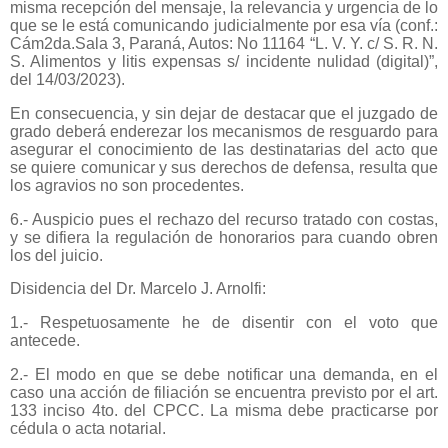
misma recepción del mensaje, la relevancia y urgencia de lo
que se le está comunicando judicialmente por esa vía (conf.:
Cám2da.Sala 3, Paraná, Autos: No 11164 “L. V. Y. c/ S. R. N.
S. Alimentos y litis expensas s/ incidente nulidad (digital)”,
del 14/03/2023).
En consecuencia, y sin dejar de destacar que el juzgado de
grado deberá enderezar los mecanismos de resguardo para
asegurar el conocimiento de las destinatarias del acto que
se quiere comunicar y sus derechos de defensa, resulta que
los agravios no son procedentes.
6.- Auspicio pues el rechazo del recurso tratado con costas,
y se difiera la regulación de honorarios para cuando obren
los del juicio.
Disidencia del Dr. Marcelo J. Arnolfi:
1.- Respetuosamente he de disentir con el voto que
antecede.
2.- El modo en que se debe notificar una demanda, en el
caso una acción de filiación se encuentra previsto por el art.
133 inciso 4to. del CPCC. La misma debe practicarse por
cédula o acta notarial.