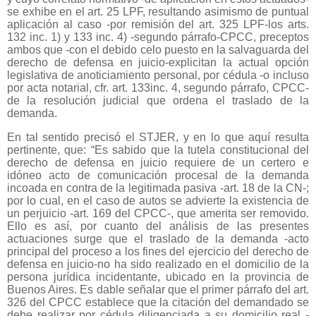
se exhibe en el art. 25 LPF, resultando asimismo de puntual
aplicación al caso -por remisión del art. 325 LPF-los arts.
132 inc. 1) y 133 inc. 4) -segundo párrafo-CPCC, preceptos
ambos que -con el debido celo puesto en la salvaguarda del
derecho de defensa en juicio-explicitan la actual opción
legislativa de anoticiamiento personal, por cédula -o incluso
por acta notarial, cfr. art. 133inc. 4, segundo párrafo, CPCC-
de la resolución judicial que ordena el traslado de la
demanda.
En tal sentido precisó el STJER, y en lo que aquí resulta
pertinente, que: “Es sabido que la tutela constitucional del
derecho de defensa en juicio requiere de un certero e
idóneo acto de comunicación procesal de la demanda
incoada en contra de la legitimada pasiva -art. 18 de la CN-;
por lo cual, en el caso de autos se advierte la existencia de
un perjuicio -art. 169 del CPCC-, que amerita ser removido.
Ello es así, por cuanto del análisis de las presentes
actuaciones surge que el traslado de la demanda -acto
principal del proceso a los fines del ejercicio del derecho de
defensa en juicio-no ha sido realizado en el domicilio de la
persona jurídica incidentante, ubicado en la provincia de
Buenos Aires. Es dable señalar que el primer párrafo del art.
326 del CPCC establece que la citación del demandado se
debe realizar por cédula diligenciada a su domicilio real -