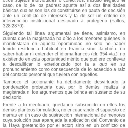
otros sujetos individuales o colectivos, incluso llegado el
caso, de lo de los padres: apunta así a dos finalidades
básicas cuales son las de constituirse en pauta de decisión
ante un conflicto de intereses y la de ser un criterio de
intervención institucional destinado a protegerlo (Fallos,
328:2870).
Siguiendo tal línea argumental se tiene, asimismo, en
cuenta que la magistrada ha oído a los menores quienes le
manifestaran en aquella oportunidad no solo no haber
tenido residencia habitual en Francia sino -también- no
saber hablar ni entender el idioma francés (cfr. 354 vta.), no
existiendo en esta oportunidad mérito que pudiere conllevar
a descalificar lo exteriorizado por la
a quo
en su
pronunciamiento como consecuencia de lo acaecido a raíz
del contacto personal que tuviera con aquellos.
Tampoco el accionante ha debidamente desvirtuado la
ponderación probatoria que, por lo demás, realiza la
magistrada ni los argumentos que brinda en sustento de su
decisorio.
Frente a lo merituado, quedando subsumido en ellos los
demás planteos formulados, no encuadrando el supuesto de
marras en un caso de sustracción internacional de menores
cuya solución trae aparejada la aplicación del Convenio de
la Haya (pretendido por el actor) sino en un conflicto de