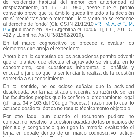
de residencia habitual del menor con anterioridad al
desplazamiento, art. 16, CH 1980-, desde que el propio
convenio prevé que su ámbito queda limitado a la decisión
de sí medió traslado o retención ilícita y ello no se extiende
al derecho de fondo” (Cfr. CSJN 21/12/10
«R., M. A. c/ F., M.
B.»
[publicado en DIPr Argentina el 10/03/11], L.L., 2011-C-
412 y LL online, Ar/JUR/81562/2010).
En tal marco cognoscitivo se procede a evaluar los
elementos que arroja el expediente.
Ahora bien, la compulsa de las actuaciones permite advertir
que el planteo que efectúa el agraviado se vincula, en lo
concerniente, con cuestiones inherentes al análisis y
encuadre jurídico que la sentenciante realiza de la cuestión
sometida a su conocimiento.
En tal sentido, no es ocioso señalar que la actividad
desplegada por la magistrada encuentra su razón de ser en
las facultades propias que le confiere el ordenamiento legal
(cfr. arts. 34 y 163 del Código Procesal), razón por lo cual lo
actuado desde tal óptica no resulta técnicamente objetable.
Por otro lado, aun cuando el recurrente pudiere no
compartirlo, resolvió la cuestión guardando los principios de
plenitud y congruencia que rigen la materia evaluando el
tema en debate dentro de un marco cognoscitivo fáctico-