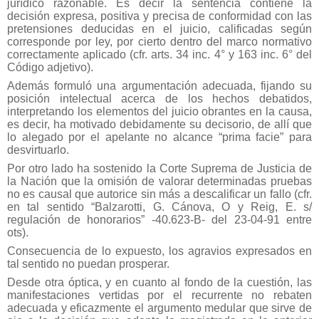
jurídico razonable. Es decir la sentencia contiene la
decisión expresa, positiva y precisa de conformidad con las
pretensiones deducidas en el juicio, calificadas según
corresponde por ley, por cierto dentro del marco normativo
correctamente aplicado (cfr. arts. 34 inc. 4° y 163 inc. 6° del
Código adjetivo).
Además formuló una argumentación adecuada, fijando su
posición intelectual acerca de los hechos debatidos,
interpretando los elementos del juicio obrantes en la causa,
es decir, ha motivado debidamente su decisorio, de allí que
lo alegado por el apelante no alcance “prima facie” para
desvirtuarlo.
Por otro lado ha sostenido la Corte Suprema de Justicia de
la Nación que la omisión de valorar determinadas pruebas
no es causal que autorice sin más a descalificar un fallo (cfr.
en tal sentido “Balzarotti, G. Cánova, O y Reig, E. s/
regulación de honorarios” -40.623-B- del 23-04-91 entre
ots).
Consecuencia de lo expuesto, los agravios expresados en
tal sentido no puedan prosperar.
Desde otra óptica, y en cuanto al fondo de la cuestión, las
manifestaciones vertidas por el recurrente no rebaten
adecuada y eficazmente el argumento medular que sirve de