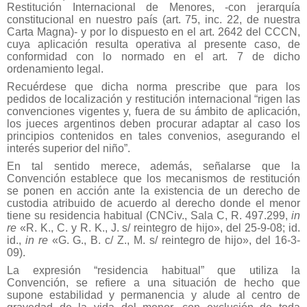
Restitución Internacional de Menores, -con jerarquía
constitucional en nuestro país (art. 75, inc. 22, de nuestra
Carta Magna)- y por lo dispuesto en el art. 2642 del CCCN,
cuya aplicación resulta operativa al presente caso, de
conformidad con lo normado en el art. 7 de dicho
ordenamiento legal.
Recuérdese que dicha norma prescribe que para los
pedidos de localización y restitución internacional “rigen las
convenciones vigentes y, fuera de su ámbito de aplicación,
los jueces argentinos deben procurar adaptar al caso los
principios contenidos en tales convenios, asegurando el
interés superior del niño”.
En tal sentido merece, además, señalarse que la
Convención establece que los mecanismos de restitución
se ponen en acción ante la existencia de un derecho de
custodia atribuido de acuerdo al derecho donde el menor
tiene su residencia habitual (CNCiv., Sala C, R. 497.299,
in
re
«R. K., C. y R. K., J. s/ reintegro de hijo», del 25-9-08; id.
id.,
in re
«G. G., B. c/ Z., M. s/ reintegro de hijo», del 16-3-
09).
La expresión “residencia habitual” que utiliza la
Convención, se refiere a una situación de hecho que
supone estabilidad y permanencia y alude al centro de