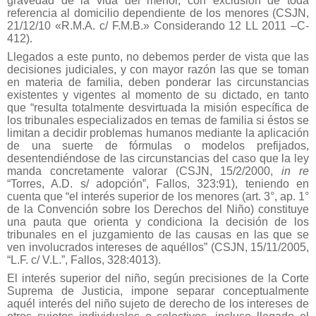
gravedad de la vida del menor, con exclusión de toda
referencia al domicilio dependiente de los menores (CSJN,
21/12/10 «R.M.A. c/ F.M.B.» Considerando 12 LL 2011 –C-
412).
Llegados a este punto, no debemos perder de vista que las
decisiones judiciales, y con mayor razón las que se toman
en materia de familia, deben ponderar las circunstancias
existentes y vigentes al momento de su dictado, en tanto
que “resulta totalmente desvirtuada la misión específica de
los tribunales especializados en temas de familia si éstos se
limitan a decidir problemas humanos mediante la aplicación
de una suerte de fórmulas o modelos prefijados,
desentendiéndose de las circunstancias del caso que la ley
manda concretamente valorar (CSJN, 15/2/2000,
in re
“Torres, A.D. s/ adopción”, Fallos, 323:91), teniendo en
cuenta que “el interés superior de los menores (art. 3°, ap. 1°
de la Convención sobre los Derechos del Niño) constituye
una pauta que orienta y condiciona la decisión de los
tribunales en el juzgamiento de las causas en las que se
ven involucrados intereses de aquéllos” (CSJN, 15/11/2005,
“L.F. c/ V.L.”, Fallos, 328:4013).
El interés superior del niño, según precisiones de la Corte
Suprema de Justicia, impone separar conceptualmente
aquél interés del niño sujeto de derecho de los intereses de