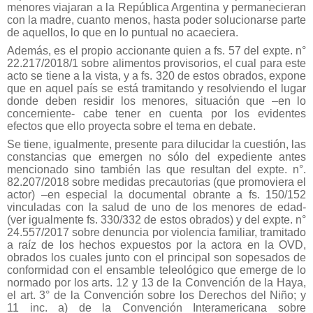
menores viajaran a la República Argentina y permanecieran
con la madre, cuanto menos, hasta poder solucionarse parte
de aquellos, lo que en lo puntual no acaeciera.
Además, es el propio accionante quien a fs. 57 del expte. n°
22.217/2018/1 sobre alimentos provisorios, el cual para este
acto se tiene a la vista, y a fs. 320 de estos obrados, expone
que en aquel país se está tramitando y resolviendo el lugar
donde deben residir los menores, situación que –en lo
concerniente- cabe tener en cuenta por los evidentes
efectos que ello proyecta sobre el tema en debate.
Se tiene, igualmente, presente para dilucidar la cuestión, las
constancias que emergen no sólo del expediente antes
mencionado sino también las que resultan del expte. n°.
82.207/2018 sobre medidas precautorias (que promoviera el
actor) –en especial la documental obrante a fs. 150/152
vinculadas con la salud de uno de los menores de edad-
(ver igualmente fs. 330/332 de estos obrados) y del expte. n°
24.557/2017 sobre denuncia por violencia familiar, tramitado
a raíz de los hechos expuestos por la actora en la OVD,
obrados los cuales junto con el principal son sopesados de
conformidad con el ensamble teleológico que emerge de lo
normado por los arts. 12 y 13 de la Convención de la Haya,
el art. 3° de la Convención sobre los Derechos del Niño; y
11 inc. a) de la Convención Interamericana sobre