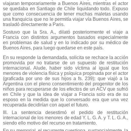
viajaran temporariamente a Buenos Aires, mientras el actor
se quedaba en Santiago de Chile liquidando todo. Expuso
que como consecuencia de tener muchas maletas usando
una franquicia que no le permitía viajar vía Buenos Aires, se
trasladó directamente a Paris.
Sostuvo que la Sra. A., dilató posteriormente el viaje a
Francia con distintos argumentos basados especialmente
en problemas de salud y en lo indicado por su médico de
Buenos Aires, para luego quedarse en este país.
En su responde la demandada, solicita se rechace la acción
promovida por no tratarse de un supuesto de restitución
internacional. Alude, haber sido víctima al igual que los
menores de violencia física y psíquica propinada por el actor
(graficada por uno de sus hijos a fs. 239); que viajó a la
Argentina con el pleno consentimiento del progenitor de los
niños para recuperarse de los efectos de un ACV que sufrió
en Chile y que la idea de viajar a Francia solo era de su
esposo en la medida que lo conversado era que una vez
recuperada decidirían con aquel el futuro.
III. La sentencia desestimó el pedido de restitución
internacional de los menores de edad Y. L. G. A. y T. L. G. A.,
siendo ello motivo del recurso en tratamiento.
En su memorial, el recurrente cuestiona, sustancialmente, la