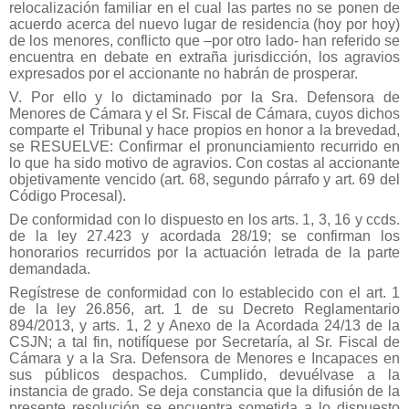
relocalización familiar en el cual las partes no se ponen de
acuerdo acerca del nuevo lugar de residencia (hoy por hoy)
de los menores, conflicto que –por otro lado- han referido se
encuentra en debate en extraña jurisdicción, los agravios
expresados por el accionante no habrán de prosperar.
V. Por ello y lo dictaminado por la Sra. Defensora de
Menores de Cámara y el Sr. Fiscal de Cámara, cuyos dichos
comparte el Tribunal y hace propios en honor a la brevedad,
se RESUELVE: Confirmar el pronunciamiento recurrido en
lo que ha sido motivo de agravios. Con costas al accionante
objetivamente vencido (art. 68, segundo párrafo y art. 69 del
Código Procesal).
De conformidad con lo dispuesto en los arts. 1, 3, 16 y ccds.
de la ley 27.423 y acordada 28/19; se confirman los
honorarios recurridos por la actuación letrada de la parte
demandada.
Regístrese de conformidad con lo establecido con el art. 1
de la ley 26.856, art. 1 de su Decreto Reglamentario
894/2013, y arts. 1, 2 y Anexo de la Acordada 24/13 de la
CSJN; a tal fin, notifíquese por Secretaría, al Sr. Fiscal de
Cámara y a la Sra. Defensora de Menores e Incapaces en
sus públicos despachos. Cumplido, devuélvase a la
instancia de grado. Se deja constancia que la difusión de la
presente resolución se encuentra sometida a lo dispuesto