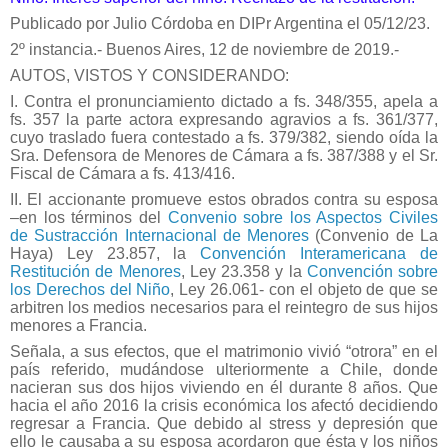
Publicado por Julio Córdoba en DIPr Argentina el 05/12/23.
2º instancia.- Buenos Aires, 12 de noviembre de 2019.-
AUTOS, VISTOS Y CONSIDERANDO:
I. Contra el pronunciamiento dictado a fs. 348/355, apela a
fs. 357 la parte actora expresando agravios a fs. 361/377,
cuyo traslado fuera contestado a fs. 379/382, siendo oída la
Sra. Defensora de Menores de Cámara a fs. 387/388 y el Sr.
Fiscal de Cámara a fs. 413/416.
II. El accionante promueve estos obrados contra su esposa
–en los términos del
Convenio sobre los Aspectos Civiles
de Sustracción Internacional de Menores
(Convenio de La
Haya) Ley 23.857, la
Convención Interamericana de
Restitución de Menores
, Ley 23.358 y la
Convención sobre
los Derechos del Niño
, Ley 26.061- con el objeto de que se
arbitren los medios necesarios para el reintegro de sus hijos
menores a Francia.
Señala, a sus efectos, que el matrimonio vivió “otrora” en el
país referido, mudándose ulteriormente a Chile, donde
nacieran sus dos hijos viviendo en él durante 8 años. Que
hacia el año 2016 la crisis económica los afectó decidiendo
regresar a Francia. Que debido al stress y depresión que
ello le causaba a su esposa acordaron que ésta y los niños