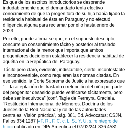
Es que de los escritos introductorios se desprende
indudablemente que el demandado tenía efectivo
conocimiento de que la progenitora de su hija había fijado la
residencia habitual de ésta en Paraguay y no efectuó
diligencia alguna para reclamar por ello hasta enero de
2023.
Por ello, puede afirmarse que, en el supuesto descripto,
concurre un consentimiento tácito y posterior al traslado
internacional de la menor que importa que ambos
progenitores decidieron establecer la residencia habitual de
aquélla en la República del Paraguay.
Tácito pero claro, evidente, indiscutible, cierto, incontestable
e incontrovertible, como requieren las normas citadas. En
ese sentido, la Corte Suprema de Justicia ha expresado que
“… la aceptación del traslado o retención del niño por parte
del progenitor desasido puede verificarse tácitamente, pero
debe ser inequívoca” (conf. Tagle de Ferreyra, Graciela,
“Restitución Internacional de Menores. Doctrina de los
Jueces de la Red Nacional y rol de las autoridades
centrales. Visión práctica”, pág. 381, Ed. Advocatus; CSJN,
Fallos 334:1287 [
«F. R., F. C. c. L. S., Y. U. s. reintegro de
hijo»
publicado en DIPr Argentina el 07/02/24], 336:458).