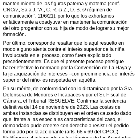
mantenimiento de las figuras paterna y materna (conf.
CNCiv., Sala J, “A., C. R. c/ Z., D. B. s/ régimen de
comunicación”, 11/6/21), por lo que los exhortamos
enfáticamente a coadyuvar en mantener la comunicación
del otro progenitor con su hija de modo de lograr su mejor
formación.
Por último, corresponde resaltar que lo aquí resuelto en
modo alguno atenta contra el interés superior de la niña
involucrada en el proceso, como fuera explicitado
precedentemente. Es que el presente proceso persigue
hacer efectivo lo normado por la Convención de La Haya y
la jerarquización de intereses –con preeminencia del interés
superior del niño- es respetada en aquélla.
En su mérito, de conformidad con lo dictaminado por la Sra.
Defensora de Menores e Incapaces y por el Sr. Fiscal de
Cámara, el Tribunal RESUELVE: Confirmar la sentencia
definitiva del 14 de noviembre de 2023. Las costas de
ambas instancias se distribuyen en el orden causado dado
que, frente a las especiales características del caso, el
demandado pudo creerse con derecho a resistir el pedido
formulado por la accionante (arts. 68 y 69 del CPCC).
Notifíquese al interesado en los términos de las Acordadas