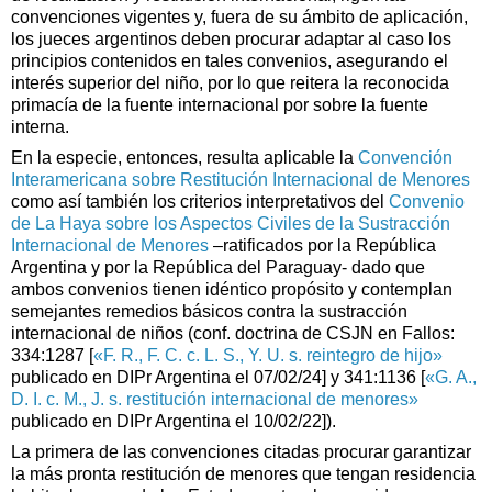
convenciones vigentes y, fuera de su ámbito de aplicación,
los jueces argentinos deben procurar adaptar al caso los
principios contenidos en tales convenios, asegurando el
interés superior del niño, por lo que reitera la reconocida
primacía de la fuente internacional por sobre la fuente
interna.
En la especie, entonces, resulta aplicable la
Convención
Interamericana sobre Restitución Internacional de Menores
como así también los criterios interpretativos del
Convenio
de La Haya sobre los Aspectos Civiles de la Sustracción
Internacional de Menores
–ratificados por la República
Argentina y por la República del Paraguay- dado que
ambos convenios tienen idéntico propósito y contemplan
semejantes remedios básicos contra la sustracción
internacional de niños (conf. doctrina de CSJN en Fallos:
334:1287 [
«F. R., F. C. c. L. S., Y. U. s. reintegro de hijo»
publicado en DIPr Argentina el 07/02/24] y 341:1136 [
«G. A.,
D. I. c. M., J. s. restitución internacional de menores»
publicado en DIPr Argentina el 10/02/22]).
La primera de las convenciones citadas procurar garantizar
la más pronta restitución de menores que tengan residencia