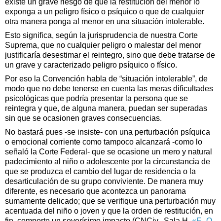
existe un grave riesgo de que la restitución del menor lo
exponga a un peligro físico o psíquico o que de cualquier
otra manera ponga al menor en una situación intolerable.
Esto significa, según la jurisprudencia de nuestra Corte
Suprema, que no cualquier peligro o malestar del menor
justificaría desestimar el reintegro, sino que debe tratarse de
un grave y caracterizado peligro psíquico o físico.
Por eso la Convención habla de “situación intolerable”, de
modo que no debe tenerse en cuenta las meras dificultades
psicológicas que podría presentar la persona que se
reintegra y que, de alguna manera, puedan ser superadas
sin que se ocasionen graves consecuencias.
No bastará pues -se insiste- con una perturbación psíquica
o emocional corriente como tampoco alcanzará -como lo
señaló la Corte Federal- que se ocasione un mero y natural
padecimiento al niño o adolescente por la circunstancia de
que se produzca el cambio del lugar de residencia o la
desarticulación de su grupo conviviente. De manera muy
diferente, es necesario que acontezca un panorama
sumamente delicado; que se verifique una perturbación muy
acentuada del niño o joven y que la orden de restitución, en
fin, comporte un severísimo impacto (CNCiv., Sala H,
«F., O.