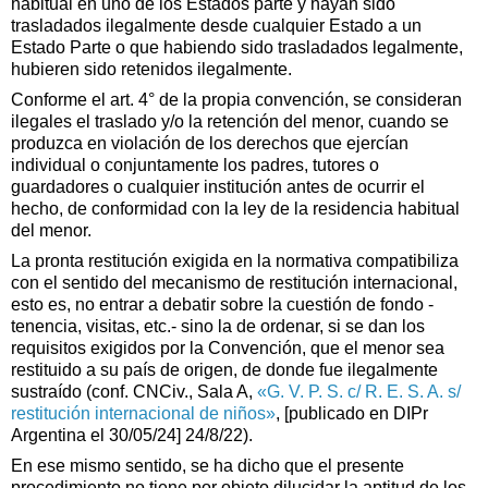
habitual en uno de los Estados parte y hayan sido
trasladados ilegalmente desde cualquier Estado a un
Estado Parte o que habiendo sido trasladados legalmente,
hubieren sido retenidos ilegalmente.
Conforme el art. 4° de la propia convención, se consideran
ilegales el traslado y/o la retención del menor, cuando se
produzca en violación de los derechos que ejercían
individual o conjuntamente los padres, tutores o
guardadores o cualquier institución antes de ocurrir el
hecho, de conformidad con la ley de la residencia habitual
del menor.
La pronta restitución exigida en la normativa compatibiliza
con el sentido del mecanismo de restitución internacional,
esto es, no entrar a debatir sobre la cuestión de fondo -
tenencia, visitas, etc.- sino la de ordenar, si se dan los
requisitos exigidos por la Convención, que el menor sea
restituido a su país de origen, de donde fue ilegalmente
sustraído (conf. CNCiv., Sala A,
«G. V. P. S. c/ R. E. S. A. s/
restitución internacional de niños»
, [publicado en DIPr
Argentina el 30/05/24] 24/8/22).
En ese mismo sentido, se ha dicho que el presente
procedimiento no tiene por objeto dilucidar la aptitud de los