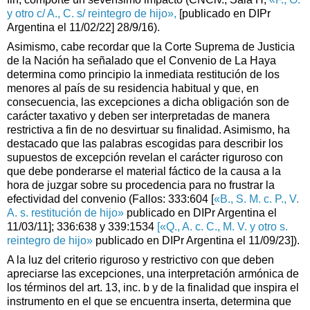
y otro c/ A., C. s/ reintegro de hijo»,
[publicado en DIPr
Argentina el 11/02/22] 28/9/16).
Asimismo, cabe recordar que la Corte Suprema de Justicia
de la Nación ha señalado que el Convenio de La Haya
determina como principio la inmediata restitución de los
menores al país de su residencia habitual y que, en
consecuencia, las excepciones a dicha obligación son de
carácter taxativo y deben ser interpretadas de manera
restrictiva a fin de no desvirtuar su finalidad. Asimismo, ha
destacado que las palabras escogidas para describir los
supuestos de excepción revelan el carácter riguroso con
que debe ponderarse el material fáctico de la causa a la
hora de juzgar sobre su procedencia para no frustrar la
efectividad del convenio (Fallos: 333:604 [
«B., S. M. c. P., V.
A. s. restitución de hijo»
publicado en DIPr Argentina el
11/03/11]; 336:638 y 339:1534
[«Q., A. c. C., M. V. y otro s.
reintegro de hijo»
publicado en DIPr Argentina el 11/09/23]).
A la luz del criterio riguroso y restrictivo con que deben
apreciarse las excepciones, una interpretación armónica de
los términos del art. 13, inc. b y de la finalidad que inspira el
instrumento en el que se encuentra inserta, determina que