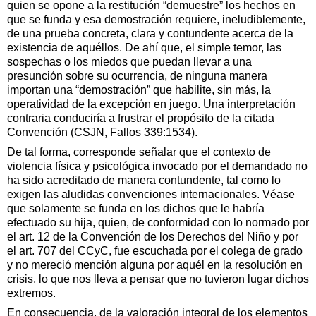
quien se opone a la restitución “demuestre” los hechos en
que se funda y esa demostración requiere, ineludiblemente,
de una prueba concreta, clara y contundente acerca de la
existencia de aquéllos. De ahí que, el simple temor, las
sospechas o los miedos que puedan llevar a una
presunción sobre su ocurrencia, de ninguna manera
importan una “demostración” que habilite, sin más, la
operatividad de la excepción en juego. Una interpretación
contraria conduciría a frustrar el propósito de la citada
Convención (CSJN, Fallos 339:1534).
De tal forma, corresponde señalar que el contexto de
violencia física y psicológica invocado por el demandado no
ha sido acreditado de manera contundente, tal como lo
exigen las aludidas convenciones internacionales. Véase
que solamente se funda en los dichos que le habría
efectuado su hija, quien, de conformidad con lo normado por
el art. 12 de la Convención de los Derechos del Niño y por
el art. 707 del CCyC, fue escuchada por el colega de grado
y no mereció mención alguna por aquél en la resolución en
crisis, lo que nos lleva a pensar que no tuvieron lugar dichos
extremos.
En consecuencia, de la valoración integral de los elementos