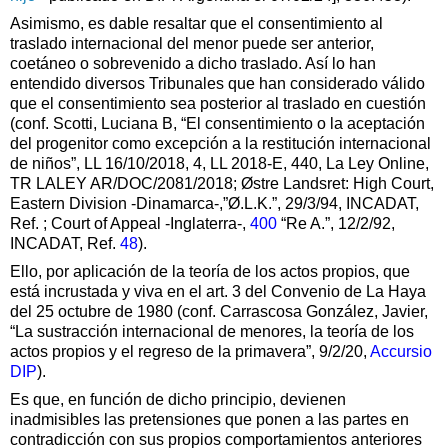
Asimismo, es dable resaltar que el consentimiento al
traslado internacional del menor puede ser anterior,
coetáneo o sobrevenido a dicho traslado. Así lo han
entendido diversos Tribunales que han considerado válido
que el consentimiento sea posterior al traslado en cuestión
(conf. Scotti, Luciana B, “El consentimiento o la aceptación
del progenitor como excepción a la restitución internacional
de niños”, LL 16/10/2018, 4, LL 2018-E, 440, La Ley Online,
TR LALEY AR/DOC/2081/2018; Østre Landsret: High Court,
Eastern Division -Dinamarca-,”Ø.L.K.”, 29/3/94, INCADAT,
Ref. ; Court of Appeal -Inglaterra-,
400
“Re A.”, 12/2/92,
INCADAT, Ref.
48
).
Ello, por aplicación de la teoría de los actos propios, que
está incrustada y viva en el art. 3 del Convenio de La Haya
del 25 octubre de 1980 (conf. Carrascosa González, Javier,
“La sustracción internacional de menores, la teoría de los
actos propios y el regreso de la primavera”, 9/2/20,
Accursio
DIP
).
Es que, en función de dicho principio, devienen
inadmisibles las pretensiones que ponen a las partes en
contradicción con sus propios comportamientos anteriores