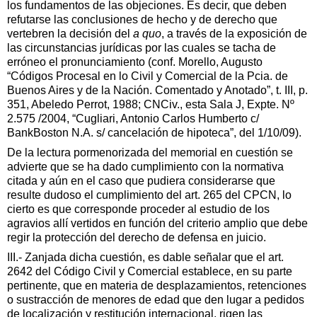
los fundamentos de las objeciones. Es decir, que deben
refutarse las conclusiones de hecho y de derecho que
vertebren la decisión del
a quo
, a través de la exposición de
las circunstancias jurídicas por las cuales se tacha de
erróneo el pronunciamiento (conf. Morello, Augusto
“Códigos Procesal en lo Civil y Comercial de la Pcia. de
Buenos Aires y de la Nación. Comentado y Anotado”, t. III, p.
351, Abeledo Perrot, 1988; CNCiv., esta Sala J, Expte. Nº
2.575 /2004, “Cugliari, Antonio Carlos Humberto c/
BankBoston N.A. s/ cancelación de hipoteca”, del 1/10/09).
De la lectura pormenorizada del memorial en cuestión se
advierte que se ha dado cumplimiento con la normativa
citada y aún en el caso que pudiera considerarse que
resulte dudoso el cumplimiento del art. 265 del CPCN, lo
cierto es que corresponde proceder al estudio de los
agravios allí vertidos en función del criterio amplio que debe
regir la protección del derecho de defensa en juicio.
III.- Zanjada dicha cuestión, es dable señalar que el art.
2642 del Código Civil y Comercial establece, en su parte
pertinente, que en materia de desplazamientos, retenciones
o sustracción de menores de edad que den lugar a pedidos
de localización y restitución internacional, rigen las