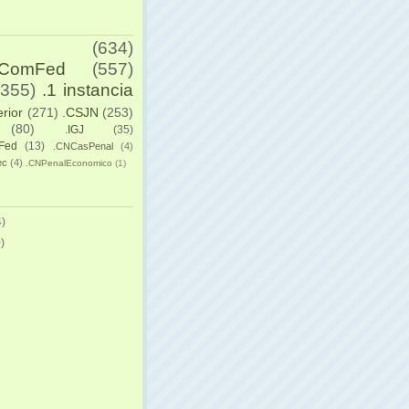
(634)
yComFed
(557)
(355)
.1 instancia
erior
(271)
.CSJN
(253)
(80)
.IGJ
(35)
Fed
(13)
.CNCasPenal
(4)
ec
(4)
.CNPenalEconomico
(1)
)
)