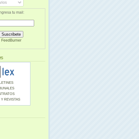
rios
ngresa tu mail:
FeedBurner
es
LETINES
BUNALES
NTRATOS
 Y REVISTAS