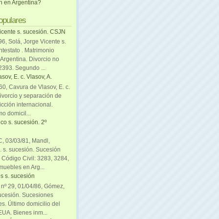
ón en Argentina?
opulares
icente s. sucesión. CSJN
6, Solá, Jorge Vicente s.
ntestato . Matrimonio
Argentina. Divorcio no
 2393. Segundo ...
sov, E. c. Vlasov, A.
0, Cavura de Vlasov, E. c.
divorcio y separación de
icción internacional.
mo domicil...
co s. sucesión. 2º
C, 03/03/81, Mandl,
. s. sucesión. Sucesión
. Código Civil: 3283, 3284,
muebles en Arg...
s s. sucesión
. nº 29, 01/04/86, Gómez,
sucesión. Sucesiones
es. Último domicilio del
EUA. Bienes inm...