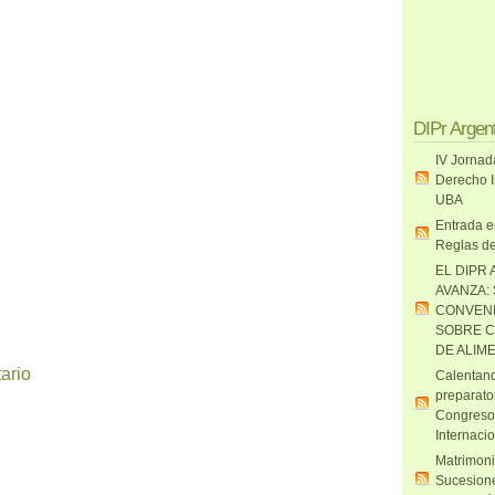
DIPr Argen
IV Jornad
Derecho I
UBA
Entrada e
Reglas de
EL DIPR 
AVANZA:
CONVENI
SOBRE C
DE ALIM
ario
Calentand
preparato
Congreso
Internaci
Matrimoni
Sucesione