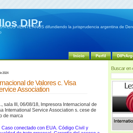
llos DIPr
A LOS VEINTE AÑOS difundiendo la jurisprudencia argentina de Dere
o
Inicio
Perfil
DIPrArg
Buscar en 
de 2024
rnacional de Valores c. Visa
Service Association
 sala III,
06/08/18, Impresora Internacional de
a International Service Association s. cese de
ro de marca
. Caso conectado con EUA. Código Civil y