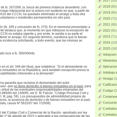
2017
(53)
2018
(82)
 de fs. 267/268, la Jueza de primera instancia desestimó, con
rraigo interpuesta por la actora con sustento en que, a partir de
2019
(66)
. 2610 del CCCN, ha quedado eliminado el arraigo y toda otra
iudadanos o residentes permanentes en otro país.
2020
(72)
2021
(90)
ón (fs. 269 y concesión de fs. 270). En el memorial presentado a
rente destaca que, al momento en que interpuso la excepción de
2022
(91)
 CCCN no estaba vigente y, por ende, le asistía a su parte el
2023
(71)
tener el arraigo. En segundo término, cuestiona que le fueran
a incidencia solicitando, a todo evento, que las mismas se
2024
(126
2025
(183
ado luce a fs. 300/300vta.
Adopcion 
Alimentos
o en el art. 348 del ritual, que establece:
“Si el demandante no
Aplicacio
nes inmuebles en la República, será también excepción previa la
Arbitraje 
nsabilidades inherentes a la demanda”
.
Arraigo
(1
e una garantía que reclama el demandado del actor
Calificac
 caso- que
no tiene domicilio ni bienes inmuebles en el país
, para
n virtud de las eventuales responsabilidades emanadas del
Codigo Ci
26.889/94 del 14/9/95; ver E. M. Falcón, “Código Procesal Civil y
t. III, pág. 59). Los presupuestos de admisibilidad propios de
Comprave
nces, la ausencia de domicilio y de bienes inmuebles en el país
Concursos
a Sala, causa Nº 5632/07 del 7/10/08).
Contratos
610 del Código Civil y Comercial de la Nación -aprobado por ley
Contratos
 del 1º de agosto de 2015 y aplicable a las consecuencias de las