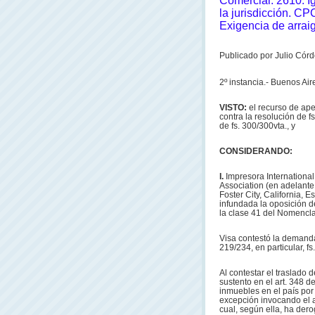
Comercial: 2610. Ig
la jurisdicción. CP
Exigencia de arraig
Publicado por Julio Córd
2º instancia.-
Buenos Aire
VISTO:
el recurso de ape
contra la resolución de f
de fs. 300/300vta., y
CONSIDERANDO:
I.
Impresora Internationa
Association (en adelante
Foster City, California, 
infundada la oposición de
la clase 41 del Nomenclad
Visa contestó la demanda
219/234, en particular, fs
Al contestar el traslado 
sustento en el art. 348 d
inmuebles en el país por 
excepción invocando el a
cual, según ella, ha dero