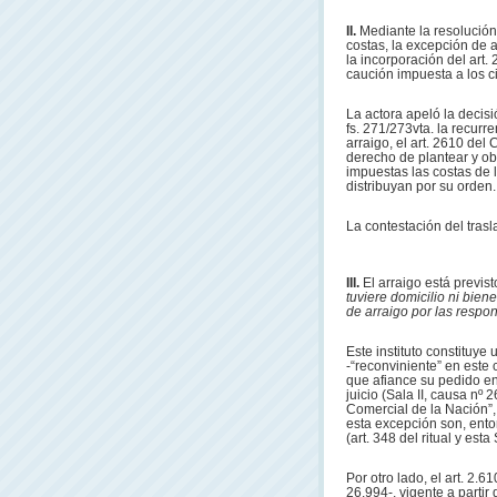
II.
Mediante la resolución
costas, la excepción de a
la incorporación del art
caución impuesta a los c
La actora apeló la decisi
fs. 271/273vta. la recur
arraigo, el art. 2610 del
derecho de plantear y ob
impuestas las costas de l
distribuyan por su orden.
La contestación del trasl
III.
El arraigo está previst
tuviere domicilio ni bie
de arraigo por las respo
Este instituto constituy
-“reconviniente” en este
que afiance su pedido e
juicio (Sala II, causa nº 
Comercial de la Nación”, 
esta excepción son, ento
(art. 348 del ritual y est
Por otro lado, el art. 2.
26.994-, vigente a partir