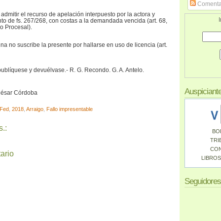
Comenta
:
admitir el recurso de apelación interpuesto por la actora y
I
to de fs. 267/268, con costas a la demandada vencida (art. 68,
o Procesal).
a no suscribe la presente por hallarse en uso de licencia (art.
publíquese y devuélvase.- R. G. Recondo. G. A. Antelo.
Auspiciant
 César Córdoba
Fed
,
2018
,
Arraigo
,
Fallo impresentable
.:
BO
TRI
CO
ario
LIBROS
Seguidores