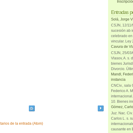
Inscripci
Entradas p
Solá, Jorge V
CSJN, 12/11/9
sucesión ab i
celebrado en 
vincular. Ley
Cavura de Vla
CSJN, 25/03/6
Vlasov, A. s. 
bienes Jurisd
Divorcio. Últi
Mandl, Federi
instancia
CNCiv., sala 
Federico A. M
internacional
10. Bienes in
Gómez, Carlo
Juz. Nac. Civ
Carlos L. s. 
arios de la entrada (Atom)
internacional
causante en 