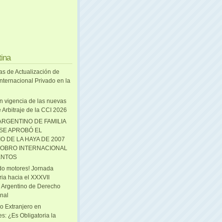
tina
as de Actualización de
nternacional Privado en la
n vigencia de las nuevas
 Arbitraje de la CCI 2026
ARGENTINO DE FAMILIA
 SE APROBÓ EL
O DE LA HAYA DE 2007
OBRO INTERNACIONAL
ENTOS
o motores! Jornada
ria hacia el XXXVII
 Argentino de Derecho
onal
o Extranjero en
s: ¿Es Obligatoria la