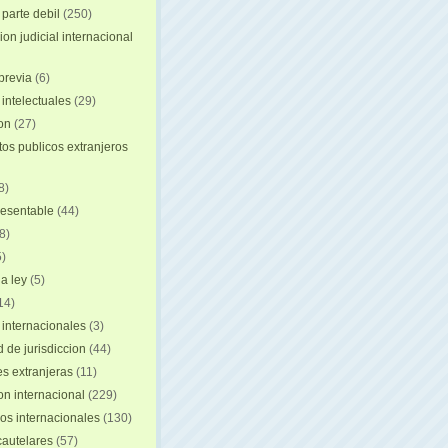
 parte debil
(250)
on judicial internacional
previa
(6)
intelectuales
(29)
ion
(27)
s publicos extranjeros
8)
resentable
(44)
8)
)
a ley
(5)
14)
 internacionales
(3)
 de jurisdiccion
(44)
es extranjeras
(11)
on internacional
(229)
os internacionales
(130)
autelares
(57)