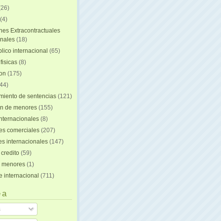
(26)
(4)
nes Extracontractuales
onales
(18)
lico internacional
(65)
fisicas
(8)
ion
(175)
44)
iento de sentencias
(121)
on de menores
(155)
nternacionales
(8)
es comerciales
(207)
s internacionales
(147)
 credito
(59)
e menores
(1)
e internacional
(711)
 a
s