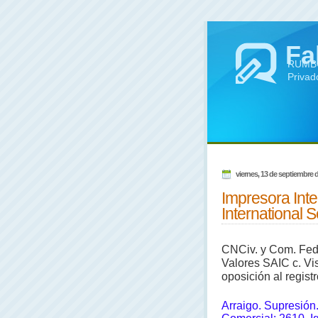
Fa
RUMBO 
Privad
viernes, 13 de septiembre 
Impresora Inte
International 
CNCiv. y Com. Fed.,
Valores SAIC c. Vis
oposición al regist
Arraigo. Supresión