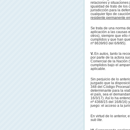
relaciones y situaciones j
igualdad de trato de los 
jurisdicción para la def
cualquier tipo de caució
residente permanente en
Se trata de una norma de
aplicación a las causas 
otros), siempre que ello 
cumplidos y que han qued
nº 8639/93 del 6/9/95).
V.
En autos, tanto la rec
por parte de la actora su
Comercial de la Nación (v
cumplidos bajo el amparo 
aplicable.
Sin perjuicio de lo ante
juzgado que la disposició
348 del Código Procesal
determinante para la viab
el país, sea el demandan
16/3/17). Así lo ha enten
nº 4368/15 del 16/8/16) y
juego: el acceso a la juri
En virtud de lo anterior,
sub lite
.