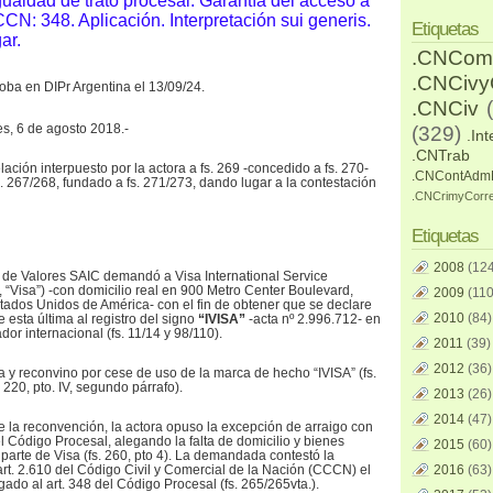
ualdad de trato procesal. Garantía del acceso a
CCN: 348. Aplicación. Interpretación sui generis.
Etiquetas
ar.
.CNCom
.CNCiv
oba en DIPr Argentina el 13/09/24.
.CNCiv
s, 6 de agosto 2018.-
(329)
.Int
.CNTrab
lación interpuesto por la actora a fs. 269 -concedido a fs. 270-
.CNContAdm
s. 267/268, fundado a fs. 271/273, dando lugar a la contestación
.CNCrimyCorr
Etiquetas
2008
(124
l de Valores SAIC demandó a Visa International Service
, “Visa”) -con domicilio real en 900 Metro Center Boulevard,
2009
(110
Estados Unidos de América- con el fin de obtener que se declare
2010
(84)
 esta última al registro del signo
“IVISA”
-acta nº 2.996.712- en
or internacional (fs. 11/14 y 98/110).
2011
(39)
2012
(36)
 y reconvino por cese de uso de la marca de hecho “IVISA” (fs.
. 220, pto. IV, segundo párrafo).
2013
(26)
2014
(47)
de la reconvención, la actora opuso la excepción de arraigo con
el Código Procesal, alegando la falta de domicilio y bienes
2015
(60)
parte de Visa (fs. 260, pto 4). La demandada contestó la
rt. 2.610 del Código Civil y Comercial de la Nación (CCCN) el
2016
(63)
gado al art. 348 del Código Procesal (fs. 265/265vta.).