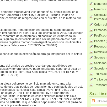
 ahora, si se cumplen los requisitos para la procedencia del
Menores
Mercosur
la demanda y reconvenir Visa denunció su domicilio real en el
Obligacio
ter Boulevard, Foster City, California, Estados Unidos de
iene convenio de reciprocidad con el nuestro, en la materia que
Internaci
Orden pub
ncia de bienes inmuebles en Argentina, no surge de autos
Personas 
na (ver capítulo VI, ptos. 1 al 4, del escrito de fs. 219/234). Aunque
Pesificac
l renombre de la empresa y su posición en el mercado, lo
, siquiera, la existencia de una oficina propia en este país. En
Poderes
(
 varios registros marcarios en Argentina, ellos son insuficientes
lo (esta Sala, causa nº 7670/15 del 28/6/18).
Reconocim
Restituci
 concluir que la excepción de arraigo interpuesta por la actora
Seguros i
Sociedad
monto del arraigo es preciso recordar que aquél debe ser
Sucesione
s gastos y honorarios cuyo pago tendría que soportar el actor en
do en costas (conf. esta Sala, causa nº 402/01 del 15.5.03 y
Titulos de
8 del 11.09.01).
Trafico d
turaleza del presente conflicto marcario en cuanto a la
Transport
se de uso-; las pautas de regulación que son habituales en esta
 estimadas (conf. esta Sala, causa “
Nova
” nº 5794/11 del
en el art. 23, inc. j., de la reciente Ley de Honorarios
Suscribirse
, por último, lo resuelto en casos similares (conf. esta Sala,
/2/15, 2771/12 del 14/3/14 y nº 2803/11 del 27/11/12), el monto
Entrada
 suma de
$80.000
, la que deberá depositarse dentro del
plazo de
icada la presente resolución.