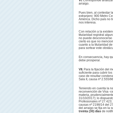
VI.
Corresponde analizar,
arraigo.
Pues bien, al contestar 
extranjero: 900 Metro Cen
América. Dicho país no t
nos interesa.
Con relación a la existe
titularidad registral algu
no puede desconocerse e
cierto es que no mencionó
cuanto a la titularidad de
para sortear este obstácu
En consecuencia, hay que
debe prosperar.
VII.
Para la fijación del 
suficiente para cubrir lo
caso de resultar condena
Sala II, causa nº 2.555/9
Teniendo en cuenta la na
reconvención de Visa -ce
materia, prudencialmente
31/10/2017); lo dispuesto 
Profesionales nº 27.423; y
causas nº 2198/14 del 27
del arraigo se fija en la
treinta (30) días
de notif