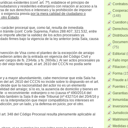
urídicas existentes (conf. art. 7º), establece el principio de
Contratos
ciudadanos y residentes extranjeros con relación al acceso a la
ensa de sus derechos e intereses y la prohibición de imponer
Cooperaci
n o exigencia previa
por la mera calidad de ciudadano o
(148)
 otro Estado
.
Cuestion 
 carácter procesal que, como tal, resulta de inmediata
Derechos 
en trámite (conf. Corte Suprema, Fallos 288:407; 321:532, entre
no importe afectar la validez de los actos procesales ya
Distribuc
ado firmes bajo la vigencia de la ley anterior (esta Sala, causa
Documento
(75)
onvención de Visa como el planteo de la excepción de arraigo
Editorial
(
cedieron antes de la entrada en vigencia del Código Civil y
er cargos de fs. 234vta. y fs. 260vta.). Al ser actos procesales ya
Fallo imp
del viejo texto legal, el art. 2610 del CCCN no podía serle
Filiacion
(
Forma
(15
rior y a mayor abundamiento, cabe mencionar que esta Sala ha
Fraude a l
n del art. 2610 del CCCN no incide sobre lo dispuesto en el art.
 desde que la nacionalidad del actor no es un elemento
Fuentes
(
ilidad del arraigo; sí lo es, la ausencia de domicilio y bienes en
te -o reconviniente- extranjero o no (causa nº 490/2014 del
Garantias
dido también la Sala II de este Tribunal (nº 4327/14 del 20/4/16 y
Inmunidad
 es la interpretación que mejor compatibiliza los intereses en
sdicción, por un lado, y la defensa en juicio, por el otro.
Inversion
Jurisdicci
 el art. 348 del Código Procesal resulta plenamente aplicable al
Matrimoni
Medidas c