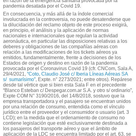
en razón de la emergencia sanitaria provocada por la
pandemia desatada por el Covid 19.
En consecuencia, y más allá de la índole comercial
involucrada en la controversia, no puede desatenderse que
la dilucidación del reclamo objeto de este proceso exigirá,
en principio, el análisis y la aplicación de normas
nacionales e internacionales que regulan la actividad
aeronáutica, en particular las disposiciones relativas a los
deberes y obligaciones de las compañías aéreas con
relación a las modificaciones de los tickets aéreos ya
emitidos, fundamentalmente, frente a decisiones de los
Estados de origen y destino en razón de la pandemia
provocada por el Coronavirus Covid 19 (cfr. CNCom, Sala A,
29/4/2021,
“Coto, Claudio José c/ Iberia Líneas Aéreas SA
s/
sumarísimo”
, Expte. n° 2273/2021; entre otros). Repárese
desde tal vértice que si bien esta Sala F en el precedente
“Blanco Esteban c/ Despegar.com.ar S.A. y otro s/ ordinario”,
Expte COM N° 3190/2016, del 14/8/2018, sostuvo que la
empresa transportadora y el pasajero se encuentran unidos
por una relación de consumo, entendida como el vínculo
jurídico entre el proveedor y el consumidor o usuario (art. 3
LCD); en la medida que el ordenamiento de consumo no
contiene legislación que esté exclusivamente destinada a
los pasajeros del transporte aéreo y que el ámbito de
aplicación de la LDC se encuentra limitado por el art. 63, se