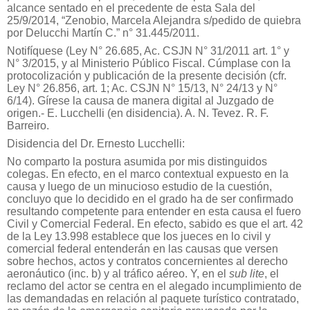
alcance sentado en el precedente de esta Sala del
25/9/2014, “Zenobio, Marcela Alejandra s/pedido de quiebra
por Delucchi Martín C.” n° 31.445/2011.
Notifíquese (Ley N° 26.685, Ac. CSJN N° 31/2011 art. 1° y
N° 3/2015, y al Ministerio Público Fiscal. Cúmplase con la
protocolización y publicación de la presente decisión (cfr.
Ley N° 26.856, art. 1; Ac. CSJN N° 15/13, N° 24/13 y N°
6/14). Gírese la causa de manera digital al Juzgado de
origen.- E. Lucchelli (en disidencia). A. N. Tevez. R. F.
Barreiro.
Disidencia del Dr. Ernesto Lucchelli:
No comparto la postura asumida por mis distinguidos
colegas. En efecto, en el marco contextual expuesto en la
causa y luego de un minucioso estudio de la cuestión,
concluyo que lo decidido en el grado ha de ser confirmado
resultando competente para entender en esta causa el fuero
Civil y Comercial Federal. En efecto, sabido es que el art. 42
de la Ley 13.998 establece que los jueces en lo civil y
comercial federal entenderán en las causas que versen
sobre hechos, actos y contratos concernientes al derecho
aeronáutico (inc. b) y al tráfico aéreo. Y, en el
sub lite
, el
reclamo del actor se centra en el alegado incumplimiento de
las demandadas en relación al paquete turístico contratado,