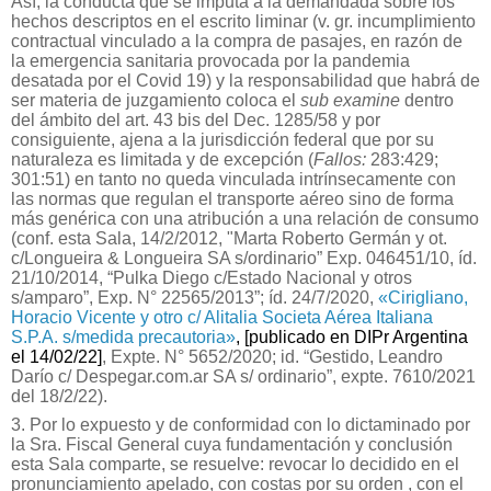
Así, la conducta que se imputa a la demandada sobre los
hechos descriptos en el escrito liminar (v. gr. incumplimiento
contractual vinculado a la compra de pasajes, en razón de
la emergencia sanitaria provocada por la pandemia
desatada por el Covid 19) y la responsabilidad que habrá de
ser materia de juzgamiento coloca el
sub examine
dentro
del ámbito del art. 43 bis del Dec. 1285/58 y por
consiguiente, ajena a la jurisdicción federal que por su
naturaleza es limitada y de excepción (
Fallos:
283:429;
301:51) en tanto no queda vinculada intrínsecamente con
las normas que regulan el transporte aéreo sino de forma
más genérica con una atribución a una relación de consumo
(conf. esta Sala, 14/2/2012, "Marta Roberto Germán y ot.
c/Longueira & Longueira SA s/ordinario” Exp. 046451/10, íd.
21/10/2014, “Pulka Diego c/Estado Nacional y otros
s/amparo”, Exp. N° 22565/2013”; íd. 24/7/2020,
«Cirigliano,
Horacio Vicente y otro c/ Alitalia Societa Aérea Italiana
S.P.A. s/medida precautoria»
, [publicado en DIPr Argentina
el 14/02/22]
, Expte.
N° 5652/2020; id. “Gestido, Leandro
Darío c/ Despegar.com.ar SA s/ ordinario”, expte.
7610/2021
del 18/2/22).
3. Por lo expuesto y de conformidad con lo dictaminado por
la Sra. Fiscal General cuya fundamentación y conclusión
esta Sala comparte, se resuelve: revocar lo decidido en el
pronunciamiento apelado, con costas por su orden , con el