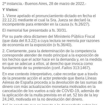
2ª instancia.- Buenos Aires, 28 de marzo de 2022.-
Y Vistos:
1. Viene apelado el pronunciamiento dictado en fecha el
22.12.21 mediante el cual la Sra. Jueza se declaró la
incompetente para entender en la causa (v. fs.26/27).
El memorial fue presentado a fs. 30/31.
Por su parte obra dictamen del Ministerio Público Fiscal
(que data del 8.3.22) a cuya lectura se reenvía por razones
de economía en la exposición (v fs.36/40).
2. Ciertamente, para la determinación de la competencia
corresponde atender de modo principal a la exposición de
los hechos que el actor hace en la demanda y, en la medida
en que se adecue a ellos, al derecho que invoca como
fundamento de su pretensión (conf.
Fallos
313:1467).
En ese contexto interpretativo, cabe recordar que a través
de la presente acción el actor pretende que Iberia Líneas
Aéreas de España proceda a la devolución de las sumas de
dinero con más actualización monetaria motivados en la
cancelación de los vuelos a raíz de COVID-19, además de
la aplicación de la multa prevista en el art. 52 bis de la ley
24.240, motivada en la no devolución del dinero.