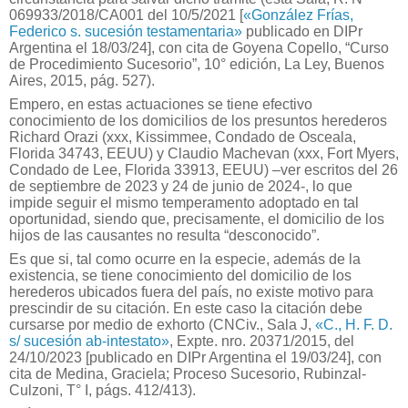
069933/2018/CA001 del 10/5/2021 [
«González Frías,
Federico s. sucesión testamentaria»
publicado en DIPr
Argentina el 18/03/24], con cita de Goyena Copello, “Curso
de Procedimiento Sucesorio”, 10° edición, La Ley, Buenos
Aires, 2015, pág. 527).
Empero, en estas actuaciones se tiene efectivo
conocimiento de los domicilios de los presuntos herederos
Richard Orazi (xxx, Kissimmee, Condado de Osceala,
Florida 34743, EEUU) y Claudio Machevan (xxx, Fort Myers,
Condado de Lee, Florida 33913, EEUU) –ver escritos del 26
de septiembre de 2023 y 24 de junio de 2024-, lo que
impide seguir el mismo temperamento adoptado en tal
oportunidad, siendo que, precisamente, el domicilio de los
hijos de las causantes no resulta “desconocido”.
Es que si, tal como ocurre en la especie, además de la
existencia, se tiene conocimiento del domicilio de los
herederos ubicados fuera del país, no existe motivo para
prescindir de su citación. En este caso la citación debe
cursarse por medio de exhorto (CNCiv., Sala J,
«C., H. F. D.
s/ sucesión ab-intestato»
, Expte. nro. 20371/2015, del
24/10/2023 [publicado en DIPr Argentina el 19/03/24], con
cita de Medina, Graciela; Proceso Sucesorio, Rubinzal-
Culzoni, T° I, págs. 412/413).