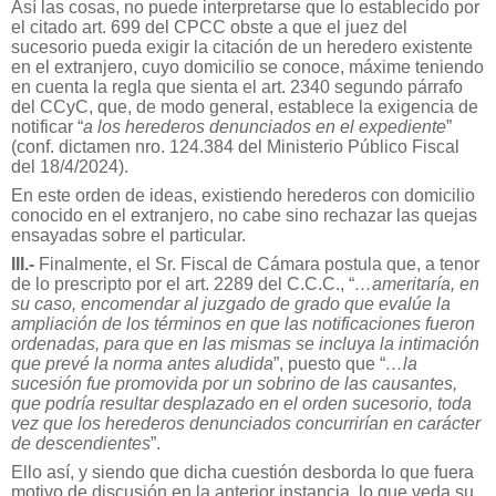
Así las cosas, no puede interpretarse que lo establecido por
el citado art. 699 del CPCC obste a que el juez del
sucesorio pueda exigir la citación de un heredero existente
en el extranjero, cuyo domicilio se conoce, máxime teniendo
en cuenta la regla que sienta el art. 2340 segundo párrafo
del CCyC, que, de modo general, establece la exigencia de
notificar “
a los herederos denunciados en el expediente
”
(conf. dictamen nro. 124.384 del Ministerio Público Fiscal
del 18/4/2024).
En este orden de ideas, existiendo herederos con domicilio
conocido en el extranjero, no cabe sino rechazar las quejas
ensayadas sobre el particular.
III.-
Finalmente, el Sr. Fiscal de Cámara postula que, a tenor
de lo prescripto por el art. 2289 del C.C.C., “
…ameritaría, en
su caso, encomendar al juzgado de grado que evalúe la
ampliación de los términos en que las notificaciones fueron
ordenadas, para que en las mismas se incluya la intimación
que prevé la norma antes aludida
”, puesto que “
…la
sucesión fue promovida por un sobrino de las causantes,
que podría resultar desplazado en el orden sucesorio, toda
vez que los herederos denunciados concurrirían en carácter
de descendientes
”.
Ello así, y siendo que dicha cuestión desborda lo que fuera
motivo de discusión en la anterior instancia, lo que veda su