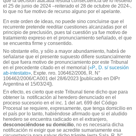
que la decisión atacada resulta consecuencia de lo resuelto
el 25 de junio de 2024 –reiterado el 28 de octubre de 2024-,
lo que no fue motivo de recurso alguno por el apelante.
En este orden de ideas, no puede sino concluirse que el
recurrente pretende reeditar cuestiones alcanzadas por el
principio de preclusión, pues tal cuestión ya fue motivo de
tratamiento expreso en el pronunciamiento señalado, el que
se encuentra firme y consentido.
No obstante ello, y sólo a mayor abundamiento, habrá de
señalarse que el presente supuesto difiere sustancialmente
del que fuera motivo de pronunciamiento por este Tribunal
en el precedente citado en el memorial (
«P., D. s/ sucesión
ab-intestato»
, Expte. nro. 106462/2006, R. N°
106462/2006/CA001 del 28/6/2023 [publicado en DIPr
Argentina el 15/03/24]).
En efecto, es cierto que este Tribunal tiene dicho que para
obtener la
notificación al heredero denunciado en el
proceso sucesorio en el inc. 1 del art. 699 del Código
Procesal se requiere, expresamente, que tenga domicilio en
el país por lo tanto, habiéndose afirmado que si el aludido
heredero se encuentra radicado en el extranjero,
desconociéndose su domicilio
, no es necesaria dicha
notificación ni exigir que se acredite sumariamente esa
circunstancia para salvar dicho trámite (esta Sala, R. N°