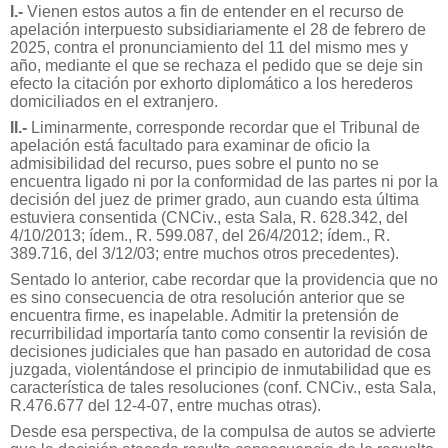
I.-
Vienen estos autos a fin de entender en el recurso de
apelación interpuesto subsidiariamente el 28 de febrero de
2025, contra el pronunciamiento del 11 del mismo mes y
año, mediante el que se rechaza el pedido que se deje sin
efecto la citación por exhorto diplomático a los herederos
domiciliados en el extranjero.
II.-
Liminarmente, corresponde recordar que el Tribunal de
apelación está facultado para examinar de oficio la
admisibilidad del recurso, pues sobre el punto no se
encuentra ligado ni por la conformidad de las partes ni por la
decisión del juez de primer grado, aun cuando esta última
estuviera consentida (CNCiv., esta Sala, R. 628.342, del
4/10/2013; ídem., R. 599.087, del 26/4/2012; ídem., R.
389.716, del 3/12/03; entre muchos otros precedentes).
Sentado lo anterior, cabe recordar que la providencia que no
es sino consecuencia de otra resolución anterior que se
encuentra firme, es inapelable. Admitir la pretensión de
recurribilidad importaría tanto como consentir la revisión de
decisiones judiciales que han pasado en autoridad de cosa
juzgada, violentándose el principio de inmutabilidad que es
característica de tales resoluciones (conf. CNCiv., esta Sala,
R.476.677 del 12-4-07, entre muchas otras).
Desde esa perspectiva, de la compulsa de autos se advierte