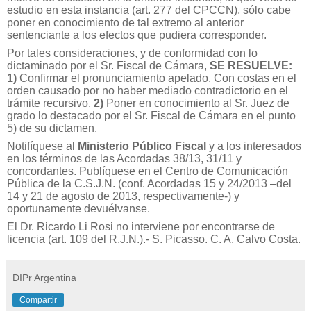
estudio en esta instancia (art. 277 del CPCCN), sólo cabe
poner en conocimiento de tal extremo al anterior
sentenciante a los efectos que pudiera corresponder.
Por tales consideraciones, y de conformidad con lo
dictaminado por el Sr. Fiscal de Cámara,
SE RESUELVE:
1)
Confirmar el pronunciamiento apelado. Con costas en el
orden causado por no haber mediado contradictorio en el
trámite recursivo.
2)
Poner en conocimiento al Sr. Juez de
grado lo destacado por el Sr. Fiscal de Cámara en el punto
5) de su dictamen.
Notifíquese al
Ministerio Público Fiscal
y a los interesados
en los términos de las Acordadas 38/13, 31/11 y
concordantes. Publíquese en el Centro de Comunicación
Pública de la C.S.J.N. (conf. Acordadas 15 y 24/2013 –del
14 y 21 de agosto de 2013, respectivamente-) y
oportunamente devuélvanse.
El Dr. Ricardo Li Rosi no interviene por encontrarse de
licencia (art. 109 del R.J.N.).- S. Picasso. C. A. Calvo Costa.
DIPr Argentina
Compartir