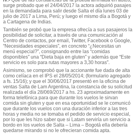
surge probado que el 24/04/2017 la actora adquirió pasajes
en la demandada para salir desde Salta el día lunes 03 de
julio de 2017 a Lima, Perú; y luego el mismo día a Bogotá y
a Cartagena de Indias.
También se probó que la empresa ofrecía a sus pasajeros la
posibilidad de solicitar, a través de una comunicación al
Centro de contactos, por email, Twitter, Facebook o Google,
“Necesidades especiales”, en concreto “¿Necesitas un
menú especial?”, consignando entre las “comidas
disponibles” una “Dieta baja en gluten” y además que “Este
servicio es solo para rutas mayores a 3,30 horas”.
Asimismo, se comprobó que la accionante fue dada de alta
como celíaca en el IPS el 28/05/2014; (formulario agregado
a fs. 15/16); y que el 30/06/2017 presentó en la oficina de
ventas Salta de Lam Argentina, la constancia de su solicitud
realizada el día 28/069/2017 a hs. 23 aproximadamente en
forma telefónica para que durante los vuelos le sirvan
comida sin gluten y que en esa oportunidad se le comunicó
que durante los vuelos con una duración inferior a las tres
horas y media no se tomaba el pedido de servicio especial,
por lo que les hizo saber que si Latam serviría un servicio a
bordo en los vuelos de Salta – Lima – Bogotá ella debería
quedarse mirando si no le ofrecieran comida apta.