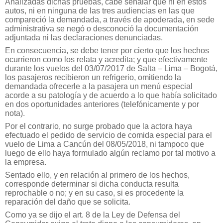
Analizadas dichas pruebas, cabe señalar que ni en estos
autos, ni en ninguna de las tres audiencias en las que
compareció la demandada, a través de apoderada, en sede
administrativa se negó o desconoció la documentación
adjuntada ni las declaraciones denunciadas.
En consecuencia, se debe tener por cierto que los hechos
ocurrieron como los relata y acredita; y que efectivamente
durante los vuelos del 03/07/2017 de Salta – Lima – Bogotá,
los pasajeros recibieron un refrigerio, omitiendo la
demandada ofrecerle a la pasajera un menú especial
acorde a su patología y de acuerdo a lo que había solicitado
en dos oportunidades anteriores (telefónicamente y por
nota).
Por el contrario, no surge probado que la actora haya
efectuado el pedido de servicio de comida especial para el
vuelo de Lima a Cancún del 08/05/2018, ni tampoco que
luego de ello haya formulado algún reclamo por tal motivo a
la empresa.
Sentado ello, y en relación al primero de los hechos,
corresponde determinar si dicha conducta resulta
reprochable o no; y en su caso, si es procedente la
reparación del daño que se solicita.
Como ya se dijo el art. 8 de la Ley de Defensa del