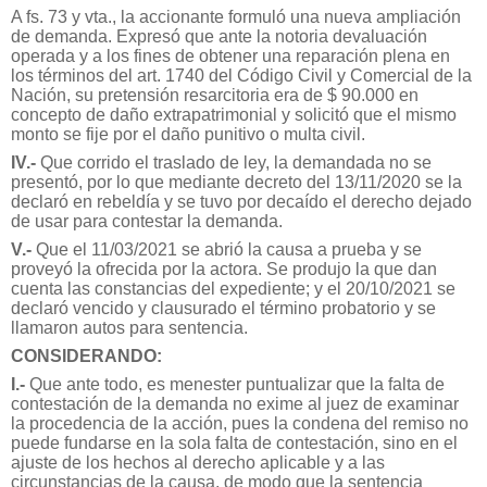
A fs. 73 y vta., la accionante formuló una nueva ampliación
de demanda. Expresó que ante la notoria devaluación
operada y a los fines de obtener una reparación plena en
los términos del art. 1740 del Código Civil y Comercial de la
Nación, su pretensión resarcitoria era de $ 90.000 en
concepto de daño extrapatrimonial y solicitó que el mismo
monto se fije por el daño punitivo o multa civil.
IV.-
Que corrido el traslado de ley, la demandada no se
presentó, por lo que mediante decreto del 13/11/2020 se la
declaró en rebeldía y se tuvo por decaído el derecho dejado
de usar para contestar la demanda.
V.-
Que el 11/03/2021 se abrió la causa a prueba y se
proveyó la ofrecida por la actora. Se produjo la que dan
cuenta las constancias del expediente; y el 20/10/2021 se
declaró vencido y clausurado el término probatorio y se
llamaron autos para sentencia.
CONSIDERANDO:
I.-
Que ante todo, es menester puntualizar que la falta de
contestación de la demanda no exime al juez de examinar
la procedencia de la acción, pues la condena del remiso no
puede fundarse en la sola falta de contestación, sino en el
ajuste de los hechos al derecho aplicable y a las
circunstancias de la causa, de modo que la sentencia