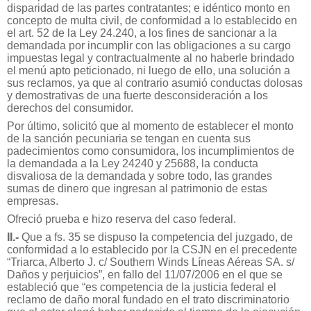
disparidad de las partes contratantes; e idéntico monto en
concepto de multa civil, de conformidad a lo establecido en
el art. 52 de la Ley 24.240, a los fines de sancionar a la
demandada por incumplir con las obligaciones a su cargo
impuestas legal y contractualmente al no haberle brindado
el menú apto peticionado, ni luego de ello, una solución a
sus reclamos, ya que al contrario asumió conductas dolosas
y demostrativas de una fuerte desconsideración a los
derechos del consumidor.
Por último, solicitó que al momento de establecer el monto
de la sanción pecuniaria se tengan en cuenta sus
padecimientos como consumidora, los incumplimientos de
la demandada a la Ley 24240 y 25688, la conducta
disvaliosa de la demandada y sobre todo, las grandes
sumas de dinero que ingresan al patrimonio de estas
empresas.
Ofreció prueba e hizo reserva del caso federal.
II.-
Que a fs. 35 se dispuso la competencia del juzgado, de
conformidad a lo establecido por la CSJN en el precedente
“Triarca, Alberto J. c/ Southern Winds Líneas Aéreas SA. s/
Daños y perjuicios”, en fallo del 11/07/2006 en el que se
estableció que “es competencia de la justicia federal el
reclamo de daño moral fundado en el trato discriminatorio