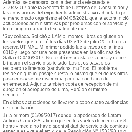
Además, se demostró, con la denuncia efectuada el
21/04/2017 ante la Secretaría de Defensa del Consumidor y
las constancias del expediente administrativo adjuntada por
el mencionado organismo el 04/05/2021, que la actora inició
actuaciones administrativas por problemas con el servicio y
trato indigno narrando textualmente que:
“Soy celíaca. Solicité a LAM alimentos libres de gluten en
los vuelos que realicé los días 03 y 13 de julio 2017 bajo la
reserva UTIMAL. Mi primer pedido fue a través de la línea
0810 y luego por una nota presentada en las oficinas de
Salta el 30/06/2017. No recibí respuesta de la nota y no me
brindaron el servicio solicitado. Los otros pasajeros
recibieron alimentos (sandwichs, muffins). El problema
reside en que mi pasaje cuesta lo mismo que el de los otros
pasajeros y se me discrimina por una condición de
enfermedad. Adjunto también copia de recepción de mi
queja en el aeropuerto de Lima, Perú en el mismo
sentido…”.
En dichas actuaciones se llevaron a cabo cuatro audiencias
de conciliación:
1) la primera (01/09/2017) donde la apoderada de Latam
Airlines Group SA. afirmó que en los vuelos de menos de 3
horas y media no hay disponibilidad de servicio de comidas
especiales y que el art. 4 de la Resolución Nº 1532/98 solo