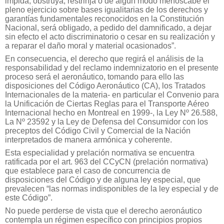
impida, obstruya, restrinja o de algún modo menoscabe el
pleno ejercicio sobre bases igualitarias de los derechos y
garantías fundamentales reconocidos en la Constitución
Nacional, será obligado, a pedido del damnificado, a dejar
sin efecto el acto discriminatorio o cesar en su realización y
a reparar el daño moral y material ocasionados”.
En consecuencia, el derecho que regirá el análisis de la
responsabilidad y del reclamo indemnizatorio en el presente
proceso será el aeronáutico, tomando para ello las
disposiciones del Código Aeronáutico (CA), los Tratados
Internacionales de la materia- en particular el Convenio para
la Unificación de Ciertas Reglas para el Transporte Aéreo
Internacional hecho en Montreal en 1999-, la Ley Nº 26.588,
La Nº 23592 y la Ley de Defensa del Consumidor con los
preceptos del Código Civil y Comercial de la Nación
interpretados de manera armónica y coherente.
Esta especialidad y prelación normativa se encuentra
ratificada por el art. 963 del CCyCN (prelación normativa)
que establece para el caso de concurrencia de
disposiciones del Código y de alguna ley especial, que
prevalecen “las normas indisponibles de la ley especial y de
este Código”.
No puede perderse de vista que el derecho aeronáutico
contempla un régimen específico con principios propios