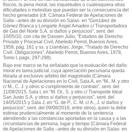
físicos, la pena moral, las inquietudes o cualesquiera otras
dificultades o molestias que puedan ser la consecuencia del
hecho generador (cfr. Cámara Federal de Apelaciones de
Salta –antes de su división en Salas- en “González de
Gómez Blanca y Longarte Ángel Amadeo c/ Transportadora
de Gas del Norte S.A. s/ daños y perjuicios”, sent. del
10/05/10, con cita de Dassen Julio, “Estudios de Derecho
Privado y Procesal Civil, Abeledo Perrot, Buenos Aires,
1959, pág. 161 y ss. y Llambías, Jorge, “Tratado de Derecho
Civil. Obligaciones”, Abeledo Perrot, Buenos Aires, 1978,
Tomo I, pags. 297-298).
Bajo ese marco se ha señalado que la evaluación del daño
moral es tarea judicial, cuya apreciación pecuniaria queda
librada al exclusivo arbitrio del magistrado (Cámara
Nacional de Apelaciones en lo Civil, Sala A, en “M., M. y otro
c/ M., C. J. y otros s/ cumplimiento de contrato”, sent. del
11/08/2015, Sala I, en “M. Or., S. y otro c/ Transporte Ideal
San Justo S.A. y otros s/ daños y perjuicios”, sent. del
14/05/2015 y Sala J, en “G. de P., C. M. c/ A., J. s/ daños y
perjuicios”, sent. del 09/08/2016, entre otros), quien la debe
estimar prudencialmente al momento de la sentencia
atendiendo a las constancias aportadas en la causa y a las
circunstancias de persona, lugar y tiempo (Cámara Federal
de Apelaciones de Salta –antes de su división en Salas- en