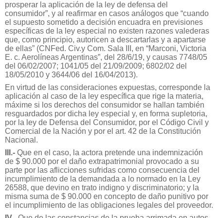
prosperar la aplicación de la ley de defensa del
consumidor”, y al reafirmar en casos análogos que “cuando
el supuesto sometido a decisión encuadra en previsiones
específicas de la ley especial no existen razones valederas
que, como principio, autoricen a descartarlas y a apartarse
de ellas” (CNFed. Civ.y Com. Sala III, en “Marconi, Victoria
E. c. Aerolíneas Argentinas”, del 28/6/19, y causas 7748/05
del 06/02/2007; 1041/05 del 21/09/2009; 6802/02 del
18/05/2010 y 3644/06 del 16/04/2013).
En virtud de las consideraciones expuestas, corresponde la
aplicación al caso de la ley específica que rige la materia,
máxime si los derechos del consumidor se hallan también
resguardados por dicha ley especial y, en forma supletoria,
por la ley de Defensa del Consumidor, por el Código Civil y
Comercial de la Nación y por el art. 42 de la Constitución
Nacional.
III.-
Que en el caso, la actora pretende una indemnización
de $ 90.000 por el daño extrapatrimonial provocado a su
parte por las aflicciones sufridas como consecuencia del
incumplimiento de la demandada a lo normado en la Ley
26588, que devino en trato indigno y discriminatorio; y la
misma suma de $ 90.000 en concepto de daño punitivo por
el incumplimiento de las obligaciones legales del proveedor.
IV.-
Que de las constancias de la prueba arrimada en autos,