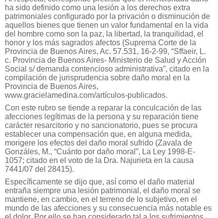
ha sido definido como una lesión a los derechos extra
patrimoniales configurado por la privación o disminución de
aquellos bienes que tienen un valor fundamental en la vida
del hombre como son la paz, la libertad, la tranquilidad, el
honor y los más sagrados afectos (Suprema Corte de la
Provincia de Buenos Aires, Ac. 57.531, 16-2-99, “Sffaeir, L.
c. Provincia de Buenos Aires- Ministerio de Salud y Acción
Social s/ demanda contencioso administrativa”, citado en la
compilación de jurisprudencia sobre daño moral en la
Provincia de Buenos Aires,
www.gracielamedina.com/artículos-publicados.
Con este rubro se tiende a reparar la conculcación de las
afecciones legítimas de la persona y su reparación tiene
carácter resarcitorio y no sancionatorio, pues se procura
establecer una compensación que, en alguna medida,
morigere los efectos del daño moral sufrido (Zavala de
Gonzáles, M., “Cuánto por daño moral”, La Ley 1998-E-
1057; citado en el voto de la Dra. Najurieta en la causa
7441/07 del 28415).
Específicamente se dijo que, así como el daño material
entraña siempre una lesión patrimonial, el daño moral se
mantiene, en cambio, en el terreno de lo subjetivo, en el
mundo de las afecciones y su consecuencia más notable es
el dolor. Por ello se han considerado tal a los sufrimientos