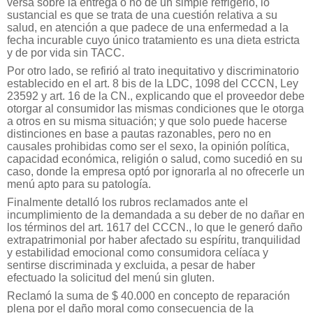
versa sobre la entrega o no de un simple refrigerio, lo
sustancial es que se trata de una cuestión relativa a su
salud, en atención a que padece de una enfermedad a la
fecha incurable cuyo único tratamiento es una dieta estricta
y de por vida sin TACC.
Por otro lado, se refirió al trato inequitativo y discriminatorio
establecido en el art. 8 bis de la LDC, 1098 del CCCN, Ley
23592 y art. 16 de la CN., explicando que el proveedor debe
otorgar al consumidor las mismas condiciones que le otorga
a otros en su misma situación; y que solo puede hacerse
distinciones en base a pautas razonables, pero no en
causales prohibidas como ser el sexo, la opinión política,
capacidad económica, religión o salud, como sucedió en su
caso, donde la empresa optó por ignorarla al no ofrecerle un
menú apto para su patología.
Finalmente detalló los rubros reclamados ante el
incumplimiento de la demandada a su deber de no dañar en
los términos del art. 1617 del CCCN., lo que le generó daño
extrapatrimonial por haber afectado su espíritu, tranquilidad
y estabilidad emocional como consumidora celíaca y
sentirse discriminada y excluida, a pesar de haber
efectuado la solicitud del menú sin gluten.
Reclamó la suma de $ 40.000 en concepto de reparación
plena por el daño moral como consecuencia de la