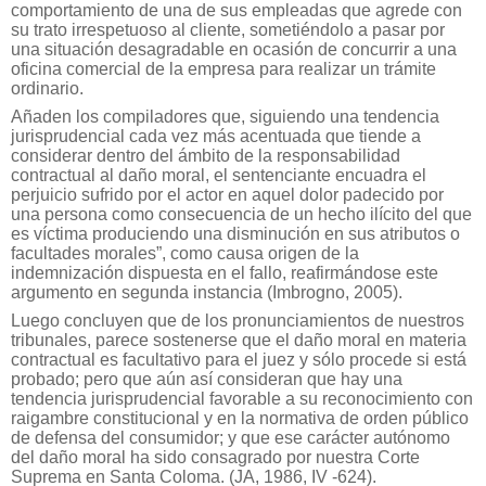
comportamiento de una de sus empleadas que agrede con
su trato irrespetuoso al cliente, sometiéndolo a pasar por
una situación desagradable en ocasión de concurrir a una
oficina comercial de la empresa para realizar un trámite
ordinario.
Añaden los compiladores que, siguiendo una tendencia
jurisprudencial cada vez más acentuada que tiende a
considerar dentro del ámbito de la responsabilidad
contractual al daño moral, el sentenciante encuadra el
perjuicio sufrido por el actor en aquel dolor padecido por
una persona como consecuencia de un hecho ilícito del que
es víctima produciendo una disminución en sus atributos o
facultades morales”, como causa origen de la
indemnización dispuesta en el fallo, reafirmándose este
argumento en segunda instancia (Imbrogno, 2005).
Luego concluyen que de los pronunciamientos de nuestros
tribunales, parece sostenerse que el daño moral en materia
contractual es facultativo para el juez y sólo procede si está
probado; pero que aún así consideran que hay una
tendencia jurisprudencial favorable a su reconocimiento con
raigambre constitucional y en la normativa de orden público
de defensa del consumidor; y que ese carácter autónomo
del daño moral ha sido consagrado por nuestra Corte
Suprema en Santa Coloma. (JA, 1986, IV -624).