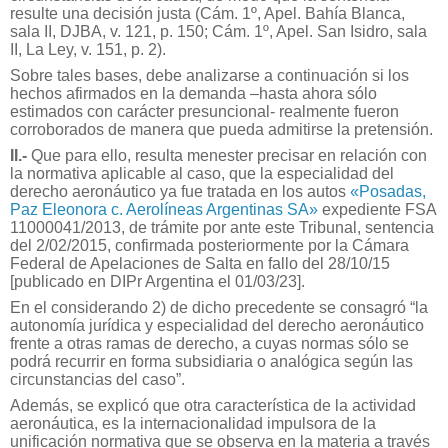
resulte una decisión justa (Cám. 1º, Apel. Bahía Blanca,
sala II, DJBA, v. 121, p. 150; Cám. 1º, Apel. San Isidro, sala
II, La Ley, v. 151, p. 2).
Sobre tales bases, debe analizarse a continuación si los
hechos afirmados en la demanda –hasta ahora sólo
estimados con carácter presuncional- realmente fueron
corroborados de manera que pueda admitirse la pretensión.
II.-
Que para ello, resulta menester precisar en relación con
la normativa aplicable al caso, que la especialidad del
derecho aeronáutico ya fue tratada en los autos
«Posadas,
Paz Eleonora c. Aerolíneas Argentinas SA»
expediente FSA
11000041/2013, de trámite por ante este Tribunal, sentencia
del 2/02/2015, confirmada posteriormente por la Cámara
Federal de Apelaciones de Salta en fallo del 28/10/15
[publicado en DIPr Argentina el 01/03/23].
En el considerando 2) de dicho precedente se consagró “la
autonomía jurídica y especialidad del derecho aeronáutico
frente a otras ramas de derecho, a cuyas normas sólo se
podrá recurrir en forma subsidiaria o analógica según las
circunstancias del caso”.
Además, se explicó que otra característica de la actividad
aeronáutica, es la internacionalidad impulsora de la
unificación normativa que se observa en la materia a través