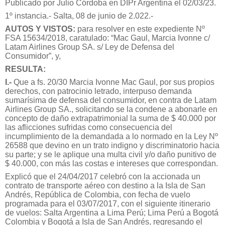
Publicado por Julio Córdoba en DIPr Argentina el 02/03/23.
1º instancia.- Salta, 08 de junio de 2.022.-
AUTOS Y VISTOS:
para resolver en este expediente Nº
FSA 15634/2018, caratulado: “Mac Gaul, Marcia Ivonne c/
Latam Airlines Group SA. s/ Ley de Defensa del
Consumidor”, y,
RESULTA:
I.-
Que a fs. 20/30 Marcia Ivonne Mac Gaul, por sus propios
derechos, con patrocinio letrado, interpuso demanda
sumarísima de defensa del consumidor, en contra de Latam
Airlines Group SA., solicitando se la condene a abonarle en
concepto de daño extrapatrimonial la suma de $ 40.000 por
las aflicciones sufridas como consecuencia del
incumplimiento de la demandada a lo normado en la Ley Nº
26588 que devino en un trato indigno y discriminatorio hacia
su parte; y se le aplique una multa civil y/o daño punitivo de
$ 40.000, con más las costas e intereses que correspondan.
Explicó que el 24/04/2017 celebró con la accionada un
contrato de transporte aéreo con destino a la Isla de San
Andrés, República de Colombia, con fecha de vuelo
programada para el 03/07/2017, con el siguiente itinerario
de vuelos: Salta Argentina a Lima Perú; Lima Perú a Bogotá
Colombia y Bogotá a Isla de San Andrés, regresando el