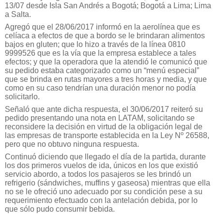
13/07 desde Isla San Andrés a Bogotá; Bogotá a Lima; Lima
a Salta.
Agregó que el 28/06/2017 informó en la aerolínea que es
celíaca a efectos de que a bordo se le brindaran alimentos
bajos en gluten; que lo hizo a través de la línea 0810
9999526 que es la vía que la empresa establece a tales
efectos; y que la operadora que la atendió le comunicó que
su pedido estaba categorizado como un “menú especial”
que se brinda en rutas mayores a tres horas y media, y que
como en su caso tendrían una duración menor no podía
solicitarlo.
Señaló que ante dicha respuesta, el 30/06/2017 reiteró su
pedido presentando una nota en LATAM, solicitando se
reconsidere la decisión en virtud de la obligación legal de
las empresas de transporte establecida en la Ley Nº 26588,
pero que no obtuvo ninguna respuesta.
Continuó diciendo que llegado el día de la partida, durante
los dos primeros vuelos de ida, únicos en los que existió
servicio abordo, a todos los pasajeros se les brindó un
refrigerio (sándwiches, muffins y gaseosa) mientras que ella
no se le ofreció uno adecuado por su condición pese a su
requerimiento efectuado con la antelación debida, por lo
que sólo pudo consumir bebida.