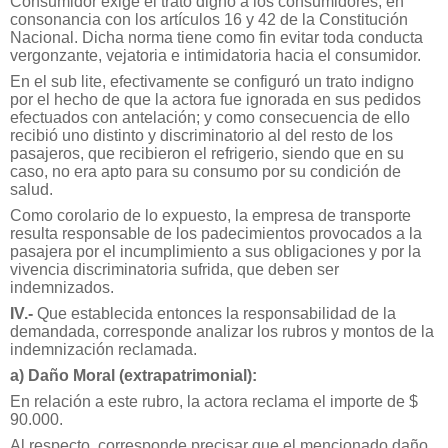
Consumidor exige el trato digno a los consumidores, en
consonancia con los artículos 16 y 42 de la Constitución
Nacional. Dicha norma tiene como fin evitar toda conducta
vergonzante, vejatoria e intimidatoria hacia el consumidor.
En el sub lite, efectivamente se configuró un trato indigno
por el hecho de que la actora fue ignorada en sus pedidos
efectuados con antelación; y como consecuencia de ello
recibió uno distinto y discriminatorio al del resto de los
pasajeros, que recibieron el refrigerio, siendo que en su
caso, no era apto para su consumo por su condición de
salud.
Como corolario de lo expuesto, la empresa de transporte
resulta responsable de los padecimientos provocados a la
pasajera por el incumplimiento a sus obligaciones y por la
vivencia discriminatoria sufrida, que deben ser
indemnizados.
IV.-
Que establecida entonces la responsabilidad de la
demandada, corresponde analizar los rubros y montos de la
indemnización reclamada.
a) Daño Moral (extrapatrimonial):
En relación a este rubro, la actora reclama el importe de $
90.000.
Al respecto, corresponde precisar que el mencionado daño