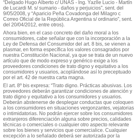
“Delgado Hugo Alberto c/ UNAS - Ing. Yazlle Lucio - Martín
de Lucardi M. s/ sumario - daños y perjuicios”, sent. del
9/05/2008, y “Aparicio Peña Covadonga del Milagro c
Correo Oficial de la República Argentina s/ ordinario”, sent.
del 20/04/2012, entre otros).
Ahora bien, en el caso concreto del daño moral a los
consumidores, cabe señalar que con la incorporación a la
Ley de Defensa del Consumidor del art. 8 bis, se vienen a
plasmar, en forma específica los valores consagrados por
nuestra Constitución Nacional, ya que se trata de un nuevo
artículo que de modo expreso y genérico exige a los
proveedores condiciones de trato digno y equitativo a los
consumidores y usuarios, acoplándose así lo preceptuado
por el art. 42 de nuestra carta magna.
El art. 8º bis expresa: “Trato digno. Prácticas abusivas. Los
proveedores deberán garantizar condiciones de atención y
trato digno y equitativo a los consumidores y usuarios.
Deberán abstenerse de desplegar conductas que coloquen
a los consumidores en situaciones vergonzantes, vejatorias
o intimidatorias. No podrán ejercer sobre los consumidores
extranjeros diferenciación alguna sobre precios, calidades
técnicas o comerciales o cualquier otro aspecto relevante
sobre los bienes y servicios que comercialice. Cualquier
excepción a lo señalado deberá ser autorizada por la