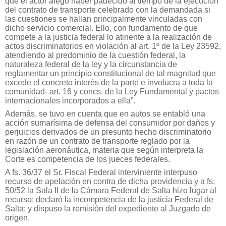
que el actor alegó haber padecido al tiempo de la ejecución
del contrato de transporte celebrado con la demandada si
las cuestiones se hallan principalmente vinculadas con
dicho servicio comercial. Ello, con fundamento de que
compete a la justicia federal lo atinente a la realización de
actos discriminatorios en violación al art. 1º de la Ley 23592,
atendiendo al predominio de la cuestión federal, la
naturaleza federal de la ley y la circunstancia de
reglamentar un principio constitucional de tal magnitud que
excede el concreto interés de la parte e involucra a toda la
comunidad- art. 16 y concs. de la Ley Fundamental y pactos
internacionales incorporados a ella”.
Además, se tuvo en cuenta que en autos se entabló una
acción sumarísima de defensa del consumidor por daños y
perjuicios derivados de un presunto hecho discriminatorio
en razón de un contrato de transporte reglado por la
legislación aeronáutica, materia que según interpreta la
Corte es competencia de los jueces federales.
A fs. 36/37 el Sr. Fiscal Federal interviniente interpuso
recurso de apelación en contra de dicha providencia y a fs.
50/52 la Sala II de la Cámara Federal de Salta hizo lugar al
recurso; declaró la incompetencia de la justicia Federal de
Salta; y dispuso la remisión del expediente al Juzgado de
origen.