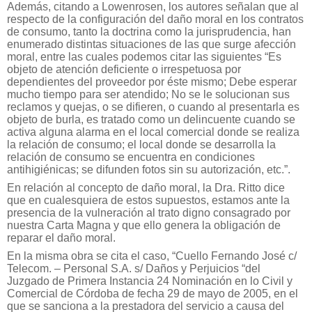
Además, citando a Lowenrosen, los autores señalan que al
respecto de la configuración del daño moral en los contratos
de consumo, tanto la doctrina como la jurisprudencia, han
enumerado distintas situaciones de las que surge afección
moral, entre las cuales podemos citar las siguientes “Es
objeto de atención deficiente o irrespetuosa por
dependientes del proveedor por éste mismo; Debe esperar
mucho tiempo para ser atendido; No se le solucionan sus
reclamos y quejas, o se difieren, o cuando al presentarla es
objeto de burla, es tratado como un delincuente cuando se
activa alguna alarma en el local comercial donde se realiza
la relación de consumo; el local donde se desarrolla la
relación de consumo se encuentra en condiciones
antihigiénicas; se difunden fotos sin su autorización, etc.”.
En relación al concepto de daño moral, la Dra. Ritto dice
que en cualesquiera de estos supuestos, estamos ante la
presencia de la vulneración al trato digno consagrado por
nuestra Carta Magna y que ello genera la obligación de
reparar el daño moral.
En la misma obra se cita el caso, “Cuello Fernando José c/
Telecom. – Personal S.A. s/ Daños y Perjuicios “del
Juzgado de Primera Instancia 24 Nominación en lo Civil y
Comercial de Córdoba de fecha 29 de mayo de 2005, en el
que se sanciona a la prestadora del servicio a causa del