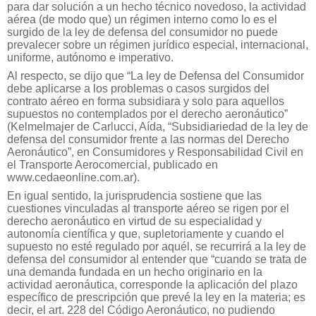
para dar solución a un hecho técnico novedoso, la actividad
aérea (de modo que) un régimen interno como lo es el
surgido de la ley de defensa del consumidor no puede
prevalecer sobre un régimen jurídico especial, internacional,
uniforme, autónomo e imperativo.
Al respecto, se dijo que “La ley de Defensa del Consumidor
debe aplicarse a los problemas o casos surgidos del
contrato aéreo en forma subsidiara y solo para aquellos
supuestos no contemplados por el derecho aeronáutico”
(Kelmelmajer de Carlucci, Aída, “Subsidiariedad de la ley de
defensa del consumidor frente a las normas del Derecho
Aeronáutico”, en Consumidores y Responsabilidad Civil en
el Transporte Aerocomercial, publicado en
www.cedaeonline.com.ar).
En igual sentido, la jurisprudencia sostiene que las
cuestiones vinculadas al transporte aéreo se rigen por el
derecho aeronáutico en virtud de su especialidad y
autonomía científica y que, supletoriamente y cuando el
supuesto no esté regulado por aquél, se recurrirá a la ley de
defensa del consumidor al entender que “cuando se trata de
una demanda fundada en un hecho originario en la
actividad aeronáutica, corresponde la aplicación del plazo
específico de prescripción que prevé la ley en la materia; es
decir, el art. 228 del Código Aeronáutico, no pudiendo