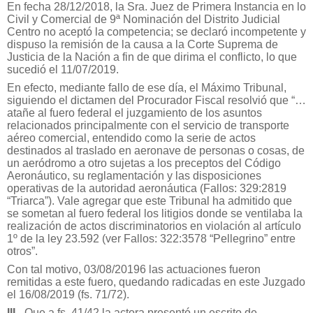
En fecha 28/12/2018, la Sra. Juez de Primera Instancia en lo
Civil y Comercial de 9ª Nominación del Distrito Judicial
Centro no aceptó la competencia; se declaró incompetente y
dispuso la remisión de la causa a la Corte Suprema de
Justicia de la Nación a fin de que dirima el conflicto, lo que
sucedió el 11/07/2019.
En efecto, mediante fallo de ese día, el Máximo Tribunal,
siguiendo el dictamen del Procurador Fiscal resolvió que “…
atañe al fuero federal el juzgamiento de los asuntos
relacionados principalmente con el servicio de transporte
aéreo comercial, entendido como la serie de actos
destinados al traslado en aeronave de personas o cosas, de
un aeródromo a otro sujetas a los preceptos del Código
Aeronáutico, su reglamentación y las disposiciones
operativas de la autoridad aeronáutica (Fallos: 329:2819
“Triarca”). Vale agregar que este Tribunal ha admitido que
se sometan al fuero federal los litigios donde se ventilaba la
realización de actos discriminatorios en violación al artículo
1º de la ley 23.592 (ver Fallos: 322:3578 “Pellegrino” entre
otros”.
Con tal motivo, 03/08/20196 las actuaciones fueron
remitidas a este fuero, quedando radicadas en este Juzgado
el 16/08/2019 (fs. 71/72).
III.-
Que a fs. 41/42 la actora presentó un escrito de