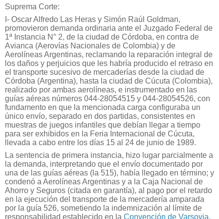
Suprema Corte:
I- Oscar Alfredo Las Heras y Simón Raúl Goldman,
promovieron demanda ordinaria ante el Juzgado Federal de
1ª Instancia N° 2, de la ciudad de Córdoba, en contra de
Avianca (Aerovías Nacionales de Colombia) y de
Aerolíneas Argentinas, reclamando la reparación integral de
los daños y perjuicios que les habría producido el retraso en
el transporte sucesivo de mercaderías desde la ciudad de
Córdoba (Argentina), hasta la ciudad de Cúcuta (Colombia),
realizado por ambas aerolíneas, e instrumentado en las
guías aéreas números 044-28054515 y 044-28054526, con
fundamento en que la mencionada carga configuraba un
único envío, separado en dos partidas, consistentes en
muestras de juegos infantiles que debían llegar a tiempo
para ser exhibidos en la Feria Internacional de Cúcuta,
llevada a cabo entre los días 15 al 24 de junio de 1989.
La sentencia de primera instancia, hizo lugar parcialmente a
la demanda, interpretando que el envío documentado por
una de las guías aéreas (la 515), había llegado en término; y
condenó a Aerolíneas Argentinas y a la Caja Nacional de
Ahorro y Seguros (citada en garantía), al pago por el retardo
en la ejecución del transporte de la mercadería amparada
por la guía 526, sometiendo la indemnización al límite de
responsabilidad establecido en la
Convención de Varsovia
,