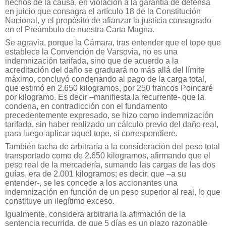
hechos de la causa, en violación a la garantía de defensa
en juicio que consagra el artículo 18 de la Constitución
Nacional, y el propósito de afianzar la justicia consagrado
en el Preámbulo de nuestra Carta Magna.
Se agravia, porque la Cámara, tras entender que el tope que
establece la Convención de Varsovia, no es una
indemnización tarifada, sino que de acuerdo a la
acreditación del daño se graduará no más allá del límite
máximo, concluyó condenando al pago de la carga total,
que estimó en 2.650 kilogramos, por 250 francos Poincaré
por kilogramo. Es decir –manifiesta la recurrente- que la
condena, en contradicción con el fundamento
precedentemente expresado, se hizo como indemnización
tarifada, sin haber realizado un cálculo previo del daño real,
para luego aplicar aquel tope, si correspondiere.
También tacha de arbitraría a la consideración del peso total
transportado como de 2.650 kilogramos, afirmando que el
peso real de la mercadería, sumando las cargas de las dos
guías, era de 2.001 kilogramos; es decir, que –a su
entender-, se les concede a los accionantes una
indemnización en función de un peso superior al real, lo que
constituye un ilegítimo exceso.
Igualmente, considera arbitraria la afirmación de la
sentencia recurrida, de que 5 días es un plazo razonable