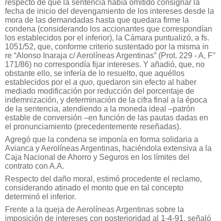
respecto de que la sentencia había omitido consignar la
fecha de inicio del devengamiento de los intereses desde la
mora de las demandadas hasta que quedara firme la
condena (considerando los accionantes que correspondían
los establecidos por el inferior), la Cámara puntualizó, a fs.
1051/52, que, conforme criterio sustentado por la misma in
re “Alonso Inaraja c/ Aerolíneas Argentinas” (Prot. 229 - A, F°
171/86) no correspondía fijar intereses. Y añadió, que, no
obstante ello, se infería de lo resuelto, que aquéllos
establecidos por el
a quo
, quedaron sin efecto al haber
mediado modificación por reducción del porcentaje de
indemnización, y determinación de la cifra final a la época
de la sentencia, atendiendo a la moneda ideal –patrón
estable de conversión –en función de las pautas dadas en
el pronunciamiento (precedentemente reseñadas).
Agregó que la condena se imponía en forma solidaria a
Avianca y Aerolíneas Argentinas, haciéndola extensiva a la
Caja Nacional de Ahorro y Seguros en los límites del
contrato con A.A.
Respecto del daño moral, estimó procedente el reclamo,
considerando atinado el monto que en tal concepto
determinó el inferior.
Frente a la queja de Aerolíneas Argentinas sobre la
imposición de intereses con posterioridad al 1-4-91, señaló