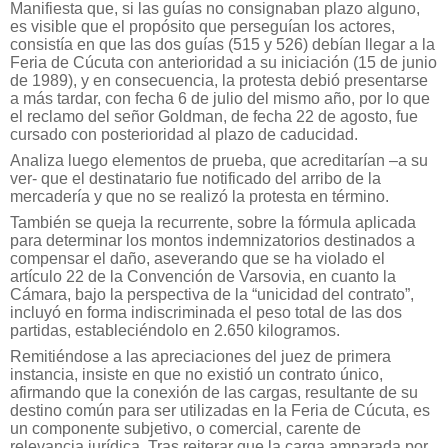
Manifiesta que, si las guías no consignaban plazo alguno,
es visible que el propósito que perseguían los actores,
consistía en que las dos guías (515 y 526) debían llegar a la
Feria de Cúcuta con anterioridad a su iniciación (15 de junio
de 1989), y en consecuencia, la protesta debió presentarse
a más tardar, con fecha 6 de julio del mismo año, por lo que
el reclamo del señor Goldman, de fecha 22 de agosto, fue
cursado con posterioridad al plazo de caducidad.
Analiza luego elementos de prueba, que acreditarían –a su
ver- que el destinatario fue notificado del arribo de la
mercadería y que no se realizó la protesta en término.
También se queja la recurrente, sobre la fórmula aplicada
para determinar los montos indemnizatorios destinados a
compensar el daño, aseverando que se ha violado el
artículo 22 de la Convención de Varsovia, en cuanto la
Cámara, bajo la perspectiva de la “unicidad del contrato”,
incluyó en forma indiscriminada el peso total de las dos
partidas, estableciéndolo en 2.650 kilogramos.
Remitiéndose a las apreciaciones del juez de primera
instancia, insiste en que no existió un contrato único,
afirmando que la conexión de las cargas, resultante de su
destino común para ser utilizadas en la Feria de Cúcuta, es
un componente subjetivo, o comercial, carente de
relevancia jurídica. Tras reiterar que la carga amparada por