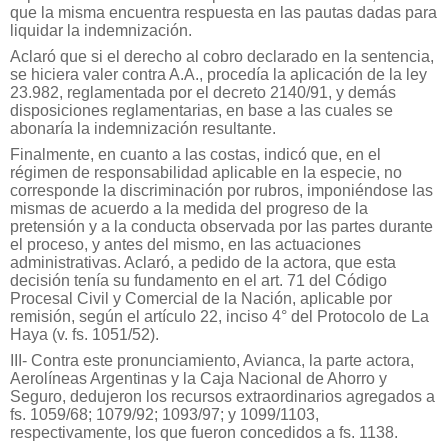
que la misma encuentra respuesta en las pautas dadas para
liquidar la indemnización.
Aclaró que si el derecho al cobro declarado en la sentencia,
se hiciera valer contra A.A., procedía la aplicación de la ley
23.982, reglamentada por el decreto 2140/91, y demás
disposiciones reglamentarias, en base a las cuales se
abonaría la indemnización resultante.
Finalmente, en cuanto a las costas, indicó que, en el
régimen de responsabilidad aplicable en la especie, no
corresponde la discriminación por rubros, imponiéndose las
mismas de acuerdo a la medida del progreso de la
pretensión y a la conducta observada por las partes durante
el proceso, y antes del mismo, en las actuaciones
administrativas. Aclaró, a pedido de la actora, que esta
decisión tenía su fundamento en el art. 71 del Código
Procesal Civil y Comercial de la Nación, aplicable por
remisión, según el artículo 22, inciso 4° del Protocolo de La
Haya (v. fs. 1051/52).
III- Contra este pronunciamiento, Avianca, la parte actora,
Aerolíneas Argentinas y la Caja Nacional de Ahorro y
Seguro, dedujeron los recursos extraordinarios agregados a
fs. 1059/68; 1079/92; 1093/97; y 1099/1103,
respectivamente, los que fueron concedidos a fs. 1138.