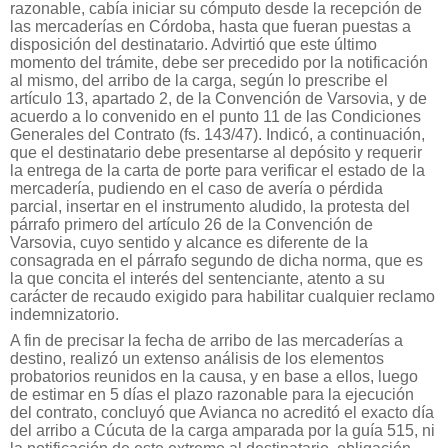
razonable, cabía iniciar su cómputo desde la recepción de
las mercaderías en Córdoba, hasta que fueran puestas a
disposición del destinatario. Advirtió que este último
momento del trámite, debe ser precedido por la notificación
al mismo, del arribo de la carga, según lo prescribe el
artículo 13, apartado 2, de la Convención de Varsovia, y de
acuerdo a lo convenido en el punto 11 de las Condiciones
Generales del Contrato (fs. 143/47). Indicó, a continuación,
que el destinatario debe presentarse al depósito y requerir
la entrega de la carta de porte para verificar el estado de la
mercadería, pudiendo en el caso de avería o pérdida
parcial, insertar en el instrumento aludido, la protesta del
párrafo primero del artículo 26 de la Convención de
Varsovia, cuyo sentido y alcance es diferente de la
consagrada en el párrafo segundo de dicha norma, que es
la que concita el interés del sentenciante, atento a su
carácter de recaudo exigido para habilitar cualquier reclamo
indemnizatorio.
A fin de precisar la fecha de arribo de las mercaderías a
destino, realizó un extenso análisis de los elementos
probatorios reunidos en la causa, y en base a ellos, luego
de estimar en 5 días el plazo razonable para la ejecución
del contrato, concluyó que Avianca no acreditó el exacto día
del arribo a Cúcuta de la carga amparada por la guía 515, ni