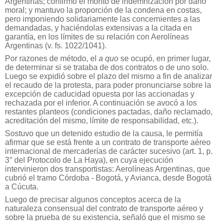
Argentinas; confirmó el monto de indemnización por daño
moral; y mantuvo la proporción de la condena en costas,
pero imponiendo solidariamente las concernientes a las
demandadas, y haciéndolas extensivas a la citada en
garantía, en los límites de su relación con Aerolíneas
Argentinas (v. fs. 1022/1041).
Por razones de método, el
a quo
se ocupó, en primer lugar,
de determinar si se trataba de dos contratos o de uno solo.
Luego se expidió sobre el plazo del mismo a fin de analizar
el recaudo de la protesta, para poder pronunciarse sobre la
excepción de caducidad opuesta por las accionadas y
rechazada por el inferior. A continuación se avocó a los
restantes planteos (condiciones pactadas, daño reclamado,
acreditación del mismo, límite de responsabilidad, etc.).
Sostuvo que un detenido estudio de la causa, le permitía
afirmar que se está frente a un contrato de transporte aéreo
internacional de mercaderías de carácter sucesivo (art. 1, p.
3° del Protocolo de La Haya), en cuya ejecución
intervinieron dos transportistas: Aerolíneas Argentinas, que
cubrió el tramo Córdoba - Bogotá, y Avianca, desde Bogotá
a Cúcuta.
Luego de precisar algunos conceptos acerca de la
naturaleza consensual del contrato de transporte aéreo y
sobre la prueba de su existencia, señaló que el mismo se