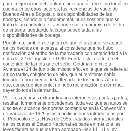
para la ejecución del contrato, por cuanto –dice-, no tomó en
cuenta, entre otros factores, las frecuencias de vuelo de
Buenos Aires a Bogotá, o las disponibilidades de las
bodegas, siendo ello fundamental, pues sostiene que se
trató de un contrato de transporte sin compromiso de fecha
de entrega, quedando la carga supeditada a las
disponibilidades de bodega.
Por último, también se queja de que el juzgador se apartó
de los hechos de la causa, al considerar que no hubo
notificación del arribo de la mercadería con anterioridad a la
nota del 22 de agosto de 1989. Funda este aserto, en el
contenido de la nota que el señor Goldman remitió a
Avianca el 24 de junio del mismo año, en la que se refiere al
arribo tardío, coligiendo de ello, que el remitente había
tomado conocimiento de la llegada de los bultos. Afirma,
que, consecuentemente, no hubo reclamación en término,
cayendo toda la demanda.
VIII- Los recursos extraordinarios interpuestos por las partes,
resultan formalmente procedentes, toda vez que en autos se
discute el alcance de normas contenidas en la Convención
de Varsovia de 1929 y las modificaciones introducidas por
el Protocolo de La Haya de 1955, tratados internacionales
de los cuales el Estado Nacional es parte en mérito a las
leyes federales que los han aprobado –ley 14.111 y ley