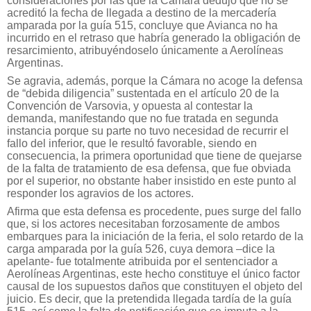
consideraciones por las que la Cámara dedujo que no se
acreditó la fecha de llegada a destino de la mercadería
amparada por la guía 515, concluye que Avianca no ha
incurrido en el retraso que habría generado la obligación de
resarcimiento, atribuyéndoselo únicamente a Aerolíneas
Argentinas.
Se agravia, además, porque la Cámara no acoge la defensa
de “debida diligencia” sustentada en el artículo 20 de la
Convención de Varsovia, y opuesta al contestar la
demanda, manifestando que no fue tratada en segunda
instancia porque su parte no tuvo necesidad de recurrir el
fallo del inferior, que le resultó favorable, siendo en
consecuencia, la primera oportunidad que tiene de quejarse
de la falta de tratamiento de esa defensa, que fue obviada
por el superior, no obstante haber insistido en este punto al
responder los agravios de los actores.
Afirma que esta defensa es procedente, pues surge del fallo
que, si los actores necesitaban forzosamente de ambos
embarques para la iniciación de la feria, el solo retardo de la
carga amparada por la guía 526, cuya demora –dice la
apelante- fue totalmente atribuida por el sentenciador a
Aerolíneas Argentinas, este hecho constituye el único factor
causal de los supuestos daños que constituyen el objeto del
juicio. Es decir, que la pretendida llegada tardía de la guía