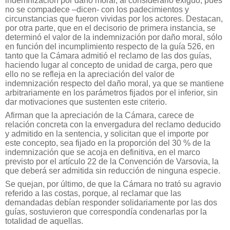
indemnización por daño moral, al considerarlo exiguo, pues
no se compadece –dicen- con los padecimientos y
circunstancias que fueron vividas por los actores. Destacan,
por otra parte, que en el decisorio de primera instancia, se
determinó el valor de la indemnización por daño moral, sólo
en función del incumplimiento respecto de la guía 526, en
tanto que la Cámara admitió el reclamo de las dos guías,
haciendo lugar al concepto de unidad de carga, pero que
ello no se refleja en la apreciación del valor de
indemnización respecto del daño moral, ya que se mantiene
arbitrariamente en los parámetros fijados por el inferior, sin
dar motivaciones que sustenten este criterio.
Afirman que la apreciación de la Cámara, carece de
relación concreta con la envergadura del reclamo deducido
y admitido en la sentencia, y solicitan que el importe por
este concepto, sea fijado en la proporción del 30 % de la
indemnización que se acoja en definitiva, en el marco
previsto por el artículo 22 de la Convención de Varsovia, la
que deberá ser admitida sin reducción de ninguna especie.
Se quejan, por último, de que la Cámara no trató su agravio
referido a las costas, porque, al reclamar que las
demandadas debían responder solidariamente por las dos
guías, sostuvieron que correspondía condenarlas por la
totalidad de aquellas.