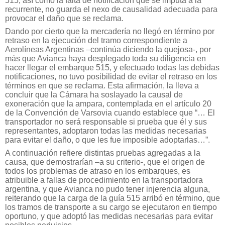
515, así como la falta de notificación que se imputa a la
recurrente, no guarda el nexo de causalidad adecuada para
provocar el daño que se reclama.
Dando por cierto que la mercadería no llegó en término por
retraso en la ejecución del tramo correspondiente a
Aerolíneas Argentinas –continúa diciendo la quejosa-, por
más que Avianca haya desplegado toda su diligencia en
hacer llegar el embarque 515, y efectuado todas las debidas
notificaciones, no tuvo posibilidad de evitar el retraso en los
términos en que se reclama. Esta afirmación, la lleva a
concluir que la Cámara ha soslayado la causal de
exoneración que la ampara, contemplada en el artículo 20
de la Convención de Varsovia cuando establece que “… El
transportador no será responsable si prueba que él y sus
representantes, adoptaron todas las medidas necesarias
para evitar el daño, o que les fue imposible adoptarlas…”.
A continuación refiere distintas pruebas agregadas a la
causa, que demostrarían –a su criterio-, que el origen de
todos los problemas de atraso en los embarques, es
atribuible a fallas de procedimiento en la transportadora
argentina, y que Avianca no pudo tener injerencia alguna,
reiterando que la carga de la guía 515 arribó en término, que
los tramos de transporte a su cargo se ejecutaron en tiempo
oportuno, y que adoptó las medidas necesarias para evitar