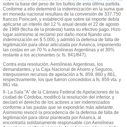
sobre la base del peso de los bultos de esta última partida.
Conforme a ello determinó la indemnización en la suma que
en moneda nacional resultara de la conversión de 337.750
francos Poincaré, y estableció que sobre tal importe debía
aplicarse un interés del 12 % anual desde el 22 de agosto
de 1989 (fecha de la protesta) hasta su efectivo pago. Hizo
lugar asimismo al reclamo por daño moral fijando una
indemnización en $ 5.000, y admitió la defensa de falta de
legitimación para obrar articulada por Avianca, imponiendo
las costas en un 70 % a Aerolíneas Argentinas y el 30%
restante a los accionantes (v. fs. 841/847).
Contra esta resolución, Aerolíneas Argentinas, los
demandantes, y la Caja Nacional de Ahorro y Seguros,
interpusieron recursos de apelación a fs. 859, 860 y 861,
respectivamente, los que fueron concedidos a fs. 859 vta. y
861 vta.
II- La Sala “A” de la Cámara Federal de Apelaciones de la
ciudad de Córdoba, modificó la resolución del inferior, y
declaró el derecho de los actores a ser indemnizados
conforme a las pautas que se expondrán más adelante.
Asimismo revocó la procedencia de la defensa de falta de
legitimación para obrar planteada por Avianca, al
encontrarla solidariamente responsable con Aerolíneas