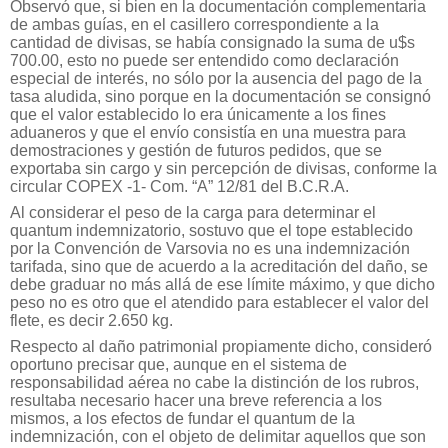
Observó que, si bien en la documentación complementaria
de ambas guías, en el casillero correspondiente a la
cantidad de divisas, se había consignado la suma de u$s
700.00, esto no puede ser entendido como declaración
especial de interés, no sólo por la ausencia del pago de la
tasa aludida, sino porque en la documentación se consignó
que el valor establecido lo era únicamente a los fines
aduaneros y que el envío consistía en una muestra para
demostraciones y gestión de futuros pedidos, que se
exportaba sin cargo y sin percepción de divisas, conforme la
circular COPEX -1- Com. “A” 12/81 del B.C.R.A.
Al considerar el peso de la carga para determinar el
quantum indemnizatorio, sostuvo que el tope establecido
por la Convención de Varsovia no es una indemnización
tarifada, sino que de acuerdo a la acreditación del daño, se
debe graduar no más allá de ese límite máximo, y que dicho
peso no es otro que el atendido para establecer el valor del
flete, es decir 2.650 kg.
Respecto al daño patrimonial propiamente dicho, consideró
oportuno precisar que, aunque en el sistema de
responsabilidad aérea no cabe la distinción de los rubros,
resultaba necesario hacer una breve referencia a los
mismos, a los efectos de fundar el quantum de la
indemnización, con el objeto de delimitar aquellos que son