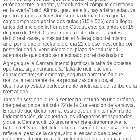
erróneamente la norma, y “confunde el cómputo del retraso
en la avería” (sic). Afirma, que, por ello, hay arbitrariedad, ya
que los propios actores fundaron la demanda en que la
carga amparada por las dos guías (515 y 526) debía llegar
antes del inicio de la Feria de Cúcuta, esto es, antes del 15
de junio de 1989. Consecuentemente -dice-, la protesta
debió realizarse, a más tardar, el 6 de agosto del mismo
año, por lo que el reclamo del día 22 de ese mes, entró con
posterioridad al vencimiento del plazo de caducidad,
además de que debió ser efectuado por el destinatario.
Agrega que la Cámara intentó justificar la falta de protesta
oportuna, argumentando la “falta de notificación al
consignatario”; sin embargo, según la apreciación que
realiza la recurrente de las probanzas de autos, el
destinatario estaba perfectamente anoticiado del arribo de la
mercadería.
También sostiene, que la sentencia incurrió en una errónea
interpretación del artículo 22 de la Convención de Varsovia.
Entiende que dicha norma, establece un límite máximo de
indemnización, de acuerdo a los kilogramos transportados,
y que la Cámara utilizó una referencia extranormativa, al
hablar del “valor del flete”, el cual –según la quejosa-, no se
refiere al peso de la carga, sino al espacio que puede
contenerla, lo que no está contemplado en la norma como