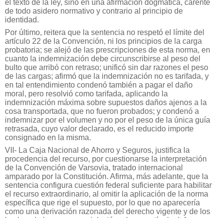
el texto de la ley, sino en una afirmación dogmática, carente
de todo asidero normativo y contrario al principio de
identidad.
Por último, reitera que la sentencia no respetó el límite del
artículo 22 de la Convención, ni los principios de la carga
probatoria; se alejó de las prescripciones de esta norma, en
cuanto la indemnización debe circunscribirse al peso del
bulto que arribó con retraso; unificó sin dar razones el peso
de las cargas; afirmó que la indemnización no es tarifada, y
en tal entendimiento condenó también a pagar el daño
moral, pero resolvió como tarifada, aplicando la
indemnización máxima sobre supuestos daños ajenos a la
cosa transportada, que no fueron probados; y condenó a
indemnizar por el volumen y no por el peso de la única guía
retrasada, cuyo valor declarado, es el reducido importe
consignado en la misma.
VII- La Caja Nacional de Ahorro y Seguros, justifica la
procedencia del recurso, por cuestionarse la interpretación
de la Convención de Varsovia, tratado internacional
amparado por la Constitución. Afirma, más adelante, que la
sentencia configura cuestión federal suficiente para habilitar
el recurso extraordinario, al omitir la aplicación de la norma
específica que rige el supuesto, por lo que no aparecería
como una derivación razonada del derecho vigente y de los