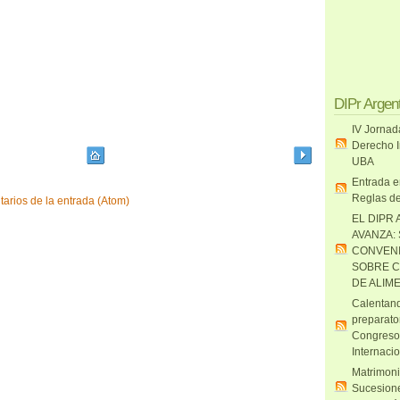
DIPr Argen
IV Jornad
Derecho I
UBA
Entrada e
Reglas de
arios de la entrada (Atom)
EL DIPR 
AVANZA:
CONVENI
SOBRE C
DE ALIM
Calentand
preparato
Congreso
Internaci
Matrimoni
Sucesione