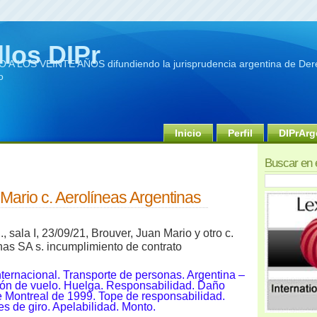
llos DIPr
A LOS VEINTE AÑOS difundiendo la jurisprudencia argentina de Dere
o
Inicio
Perfil
DIPrArg
Buscar en 
Mario c. Aerolíneas Argentinas
, sala I,
23/09/21, Brouver, Juan Mario y otro c.
nas SA s. incumplimiento de contrato
nternacional. Transporte de personas. Argentina –
ón de vuelo. Huelga. Responsabilidad. Daño
 Montreal de 1999. Tope de responsabilidad.
s de giro. Apelabilidad. Monto.