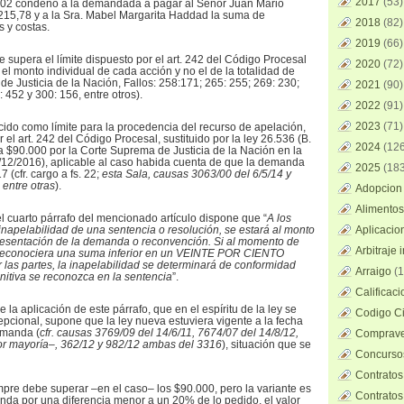
2017
(53)
/402 condenó a la demandada a pagar al Señor Juan Mario
215,78 y a la Sra. Mabel Margarita Haddad la suma de
2018
(82)
s y costas.
2019
(66)
se supera el límite dispuesto por el art. 242 del Código Procesal
2020
(72)
el monto individual de cada acción y no el de la totalidad de
 de Justicia de la Nación, Fallos: 258:171; 265: 255; 269: 230;
2021
(90)
 452 y 300: 156, entre otros).
2022
(91)
2023
(71)
ido como límite para la procedencia del recurso de apelación,
el art. 242 del Código Procesal, sustituido por la ley 26.536 (B.
2024
(126
a $90.000 por la Corte Suprema de Justicia de la Nación en la
/12/2016), aplicable al caso habida cuenta de que la demanda
2025
(183
7 (cfr. cargo a fs. 22;
esta Sala, causas 3063/00 del 6/5/14 y
 entre otras
).
Adopcion 
Alimentos
l cuarto párrafo del mencionado artículo dispone que “
A los
 inapelabilidad de una sentencia o resolución, se estará al monto
Aplicacio
presentación de la demanda o reconvención. Si al momento de
Arbitraje 
e reconociera una suma inferior en un VEINTE POR CIENTO
 las partes, la inapelabilidad se determinará de conformidad
Arraigo
(1
initiva se reconozca en la sentencia
”.
Calificac
 la aplicación de este párrafo, que en el espíritu de la ley se
Codigo Ci
epcional, supone que la ley nueva estuviera vigente a la fecha
emanda (
cfr. causas 3769/09 del 14/6/11, 7674/07 del 14/8/12,
Comprave
or mayoría–, 362/12 y 982/12 ambas del 3316
),
situación que se
Concursos
Contratos
mpre debe superar –en el caso– los $90.000, pero la variante es
Contratos
nda por una diferencia menor a un 20% de lo pedido, el valor