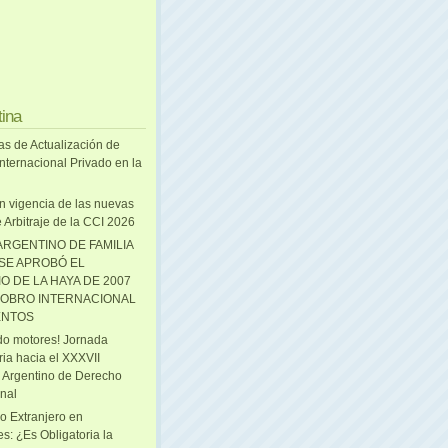
tina
as de Actualización de
nternacional Privado en la
n vigencia de las nuevas
 Arbitraje de la CCI 2026
ARGENTINO DE FAMILIA
 SE APROBÓ EL
O DE LA HAYA DE 2007
OBRO INTERNACIONAL
ENTOS
o motores! Jornada
ria hacia el XXXVII
 Argentino de Derecho
onal
o Extranjero en
s: ¿Es Obligatoria la