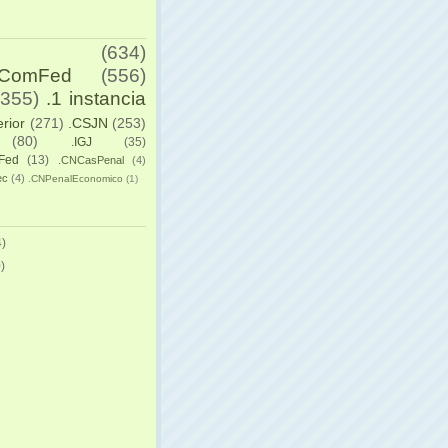
(634)
yComFed
(556)
(355)
.1 instancia
erior
(271)
.CSJN
(253)
(80)
.IGJ
(35)
Fed
(13)
.CNCasPenal
(4)
ec
(4)
.CNPenalEconomico
(1)
)
)