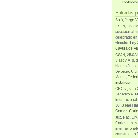
Inscripci
Entradas p
Solá, Jorge V
CSJN, 12/11/9
sucesión ab i
celebrado en 
vincular. Ley
Cavura de Vla
CSJN, 25/03/6
Vlasov, A. s. 
bienes Jurisd
Divorcio. Últi
Mandl, Federi
instancia
CNCiv., sala 
Federico A. M
internacional
10. Bienes in
Gómez, Carlo
Juz. Nac. Civ
Carlos L. s. 
internacional
causante en 