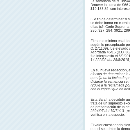
La sentencia de fs. 395
Brouver la suma de $66.
$19.183,85, con interese
3. A fin de determinar si 
se debe tomar en cuenta 
ellas (cfr. Corte Suprema
280: 327; 284: 3921; 289:
El monto mínimo establec
según lo preceptuado por 
O. 271109), fue elevado 
Acordada 45/16 (B.O. 30
fue interpuesta el 6/9/201
14.222/02 del 25/8/2015,
En su nueva redacción, e
efectos de determinar la
que rija en la fecha de 
dictarse la sentencia s
(20%) a la reclamada por
con el capital que en def
Esta Sala ha decidido que
trata de un supuesto exc
de presentación de la d
2324/07 del 19/11/13 –p
verifica en la especie.
El valor cuestionado sie
que si se admite la dema