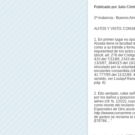
Publicado por Julio Córd
2ª instancia.- Buenos Ai
AUTOS Y VISTO; CONS
1. En primer lugar es op
Alzada tiene la facultad 
como a su trámite y formas
regularidad de los actos
(doctr. art. 276 del Códi
410 del 7/11/89, 2163 de
13/3/97, 3640/15 del 16/1
vinculado por la voluntad
encuentre consentida
(c
41.777/95 del 11/11/99, 4
sentido, ver Loutayf Ranea
pág. 6)
.
2. Ello sentado, cabe se
por los daños y perjuici
aéreo (cfr. fs. 12/22), c
como monto del reclamo 
Especiales de Giro asci
http://wwww.convertme.co
de gastos se reclama la
$76766…”.