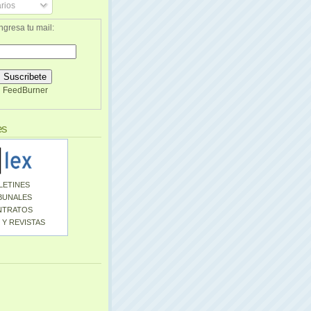
rios
ngresa tu mail:
FeedBurner
es
LETINES
BUNALES
NTRATOS
 Y REVISTAS