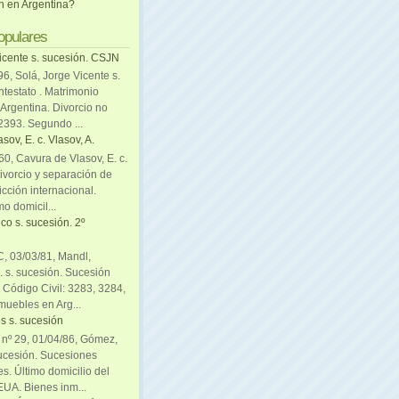
ón en Argentina?
opulares
icente s. sucesión. CSJN
6, Solá, Jorge Vicente s.
ntestato . Matrimonio
Argentina. Divorcio no
 2393. Segundo ...
sov, E. c. Vlasov, A.
0, Cavura de Vlasov, E. c.
divorcio y separación de
icción internacional.
mo domicil...
co s. sucesión. 2º
C, 03/03/81, Mandl,
. s. sucesión. Sucesión
. Código Civil: 3283, 3284,
muebles en Arg...
s s. sucesión
. nº 29, 01/04/86, Gómez,
sucesión. Sucesiones
es. Último domicilio del
EUA. Bienes inm...