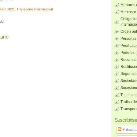
Menores
Fed
,
2021
,
Transporte internacional
Mercosur
Obligacio
.:
Internaci
Orden pub
ario
Personas 
Pesificac
Poderes
(
Reconocim
Restituci
Seguros i
Sociedad
Sucesione
Titulos de
Trafico d
Transport
Suscribirse
Entrada