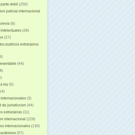
 parte debil
(250)
on judicial internacional
previa
(6)
intelectuales
(29)
ion
(27)
s publicos extranjeros
8)
resentable
(44)
8)
)
a ley
(5)
14)
 internacionales
(3)
 de jurisdiccion
(44)
es extranjeras
(11)
on internacional
(229)
os internacionales
(130)
autelares
(57)