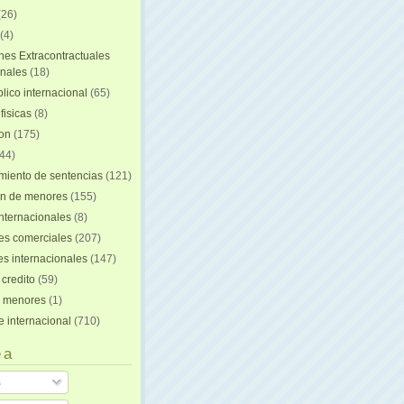
(26)
(4)
nes Extracontractuales
onales
(18)
lico internacional
(65)
fisicas
(8)
ion
(175)
44)
iento de sentencias
(121)
on de menores
(155)
nternacionales
(8)
es comerciales
(207)
s internacionales
(147)
 credito
(59)
e menores
(1)
e internacional
(710)
 a
s