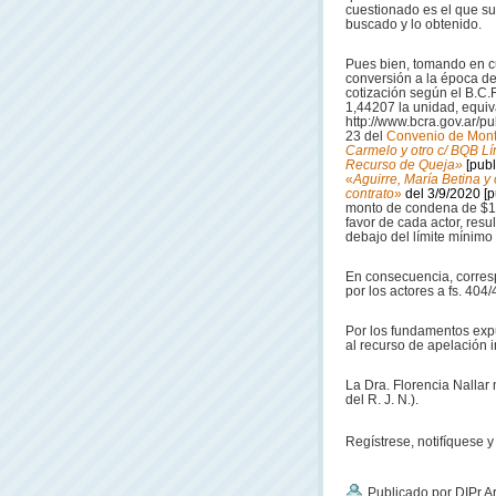
cuestionado es el que sur
buscado y lo obtenido.
Pues bien, tomando en c
conversión a la época de
cotización según el B.C.
1,44207 la unidad, equi
http://www.bcra.gov.ar/pu
23 del
Convenio de Mont
Carmelo y otro c/ BQB Lí
Recurso de Queja»
[pub
«
Aguirre, María Betina y 
contrato
»
del 3/9/2020
[p
monto de condena de $19
favor de cada actor, resul
debajo del límite mínimo
En consecuencia, corresp
por los actores a fs. 404/
Por los fundamentos exp
al recurso de apelación i
La Dra. Florencia Nallar 
del R. J. N.).
Regístrese, notifíquese y 
Publicado por DIPr A