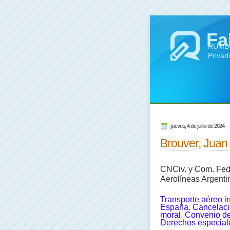
Fa
RUMBO 
Privad
jueves, 4 de julio de 2024
Brouver, Juan 
CNCiv. y Com. Fed.
Aerolíneas Argenti
Transporte aéreo i
España. Cancelaci
moral. Convenio de
Derechos especiale