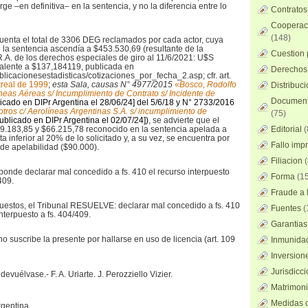
ge –en definitiva– en la sentencia, y no la diferencia entre lo
Contratos
Cooperaci
(148)
uenta el total de 3306 DEG reclamados por cada actor, cuya
 la sentencia ascendía a $453.530,69 (resultante de la
Cuestion 
R.A. de los derechos especiales de giro al 11/6/2021: U$S
valente a $137,184119, publicada en
Derechos 
blicacionesestadisticas/cotizaciones_por_fecha_2.asp; cfr. art.
real de 1999
;
esta Sala, causas N° 4977/2015
«
Bosco, Rodolfo
Distribuc
neas Aéreas s/ Incumplimiento de
Contrato s/ Incidente de
Documento
licado en DIPr Argentina el 28/06/24]
del 5/6/18 y N° 2733/2016
otros c/ Aerolíneas Argentinas S.A. s/ incumplimiento de
(75)
ublicado en DIPr Argentina el 02/07/24]
)
, se advierte que el
.183,85 y $66.215,78 reconocido en la sentencia apelada a
Editorial
(
ta inferior al 20% de lo solicitado y, a su vez, se encuentra por
Fallo imp
 de apelabilidad ($90.000).
Filiacion
(
onde declarar mal concedido a fs. 410 el recurso interpuesto
Forma
(15
409.
Fraude a l
uestos, el Tribunal RESUELVE: declarar mal concedido a fs. 410
Fuentes
(
nterpuesto a fs. 404/409.
Garantias
no suscribe la presente por hallarse en uso de licencia (art. 109
Inmunidad
Inversion
Jurisdicci
devuélvase.- F. A. Uriarte. J. Perozziello Vizier.
Matrimoni
Medidas c
rgentina