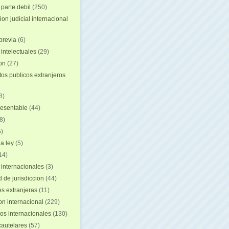
 parte debil
(250)
on judicial internacional
previa
(6)
intelectuales
(29)
ion
(27)
s publicos extranjeros
8)
resentable
(44)
8)
)
a ley
(5)
14)
 internacionales
(3)
 de jurisdiccion
(44)
es extranjeras
(11)
on internacional
(229)
os internacionales
(130)
autelares
(57)