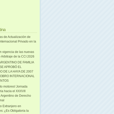
tina
as de Actualización de
nternacional Privado en la
n vigencia de las nuevas
 Arbitraje de la CCI 2026
ARGENTINO DE FAMILIA
 SE APROBÓ EL
O DE LA HAYA DE 2007
OBRO INTERNACIONAL
ENTOS
o motores! Jornada
ria hacia el XXXVII
 Argentino de Derecho
onal
o Extranjero en
s: ¿Es Obligatoria la