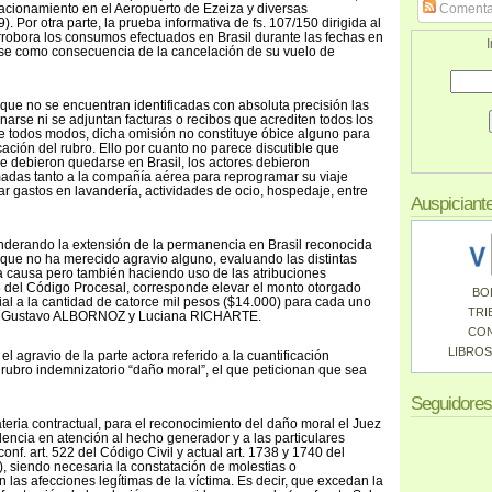
tacionamiento en el Aeropuerto de Ezeiza y diversas
Comenta
). Por otra parte, la prueba informativa de fs. 107/150 dirigida al
robora los consumos efectuados en Brasil durante las fechas en
I
se como consecuencia de la cancelación de su vuelo de
to que no se encuentran identificadas con absoluta precisión las
rse ni se adjuntan facturas o recibos que acrediten todos los
e todos modos, dicha omisión no constituye óbice alguno para
cación del rubro. Ello por cuanto no parece discutible que
ue debieron quedarse en Brasil, los actores debieron
amadas tanto a la compañía aérea para reprogramar su viaje
ar gastos en lavandería, actividades de ocio, hospedaje, entre
Auspiciant
nderando la extensión de la permanencia en Brasil reconocida
y que no ha merecido agravio alguno, evaluando las distintas
 causa pero también haciendo uso de las atribuciones
5 del Código Procesal, corresponde elevar el monto otorgado
BO
ial a la cantidad de catorce mil pesos ($14.000) para cada uno
TRI
án Gustavo ALBORNOZ y Luciana RICHARTE.
CO
LIBROS
l agravio de la parte actora referido a la cuantificación
l rubro indemnizatorio “daño moral”, el que peticionan que sea
Seguidores
eria contractual, para el reconocimiento del daño moral el Juez
ncia en atención al hecho generador y a las particulares
conf. art. 522 del Código Civil y actual art. 1738 y 1740 del
), siendo necesaria la constatación de molestias o
 las afecciones legítimas de la víctima. Es decir, que excedan la