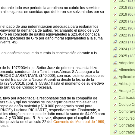
2017
(53)
2018
(82)
durante todo ese período la aerolínea no cubrió los servicios
ia ni los gastos en comidas que debieron ser solventados por su
2019
(66)
2020
(72)
er el pago de una indemnización adecuada para restañar los
2021
(90)
promovieron la demanda de autos, reclamando el pago de 800
Giro en concepto de gastos equivalentes a $23.464 por cada
2022
(91)
hos Especiales de Giro por daño moral equivalentes a la suma
ver fs. 49).
2023
(71)
2024
(126
 en los términos que da cuenta la contestación obrante a fs.
2025
(183
Adopcion 
o de fs. 197/203vta., el Señor Juez de primera instancia hizo
Alimentos
 demanda, condenando a Tam Linhas Aéreas S.A. a pagar a la
 PESOS CUARENTA MIL ($40.000), con más los intereses que se
Aplicacio
iva del Banco de la Nación Argentina desde la fecha de la
a (29/05/2018, conf. fs. 55vta.) hasta el momento de su efectivo
Arbitraje 
io (art. 68 del Código Procesal).
Arraigo
(1
Calificac
, tuvo por acreditada la responsabilidad de la compañía de
s S.A. y fijó los montos de los perjuicios resarcibles en las
Codigo Ci
epto de daño material y $10.000 por agravio moral para
RNOZ y Luciana RICHARTE, respectivamente. Finalmente, a
Comprave
ad les otorgó en concepto de daño moral la suma de $4.000 para
ara J. y $3.000 para R.. A su vez, dispuso que el capital de
Concursos
ión prevista en el artículo 22 del
Convenio de Montreal de 1999
,
Contratos
reses.
Contratos