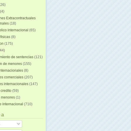
(26)
(4)
nes Extracontractuales
onales
(18)
lico internacional
(65)
fisicas
(8)
ion
(175)
44)
iento de sentencias
(121)
on de menores
(155)
nternacionales
(8)
es comerciales
(207)
s internacionales
(147)
 credito
(59)
e menores
(1)
e internacional
(710)
 a
s