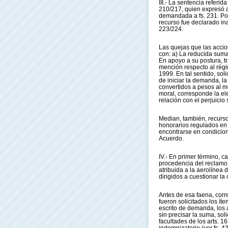
III.- La sentencia referid
210/217, quien expresó ag
demandada a fs. 231. Por
recurso fue declarado in
223/224.
Las quejas que las accio
con: a) La reducida suma
En apoyo a su postura, t
mención respecto al rég
1999. En tal sentido, so
de iniciar la demanda, l
convertidos a pesos al mo
moral, corresponde la el
relación con el perjuicio 
Median, también, recursos
honorarios regulados en l
encontrarse en condicion
Acuerdo.
IV.- En primer término, 
procedencia del reclamo 
atribuida a la aerolínea
dirigidos a cuestionar la
Antes de esa faena, corr
fueron solicitados los í
escrito de demanda, los 
sin precisar la suma, sol
facultades de los arts. 1