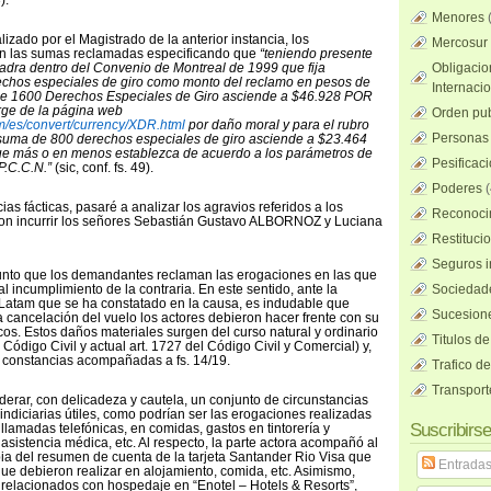
).
Menores
lizado por el Magistrado de la anterior instancia, los
Mercosur
on las sumas reclamadas especificando que
“teniendo presente
dra dentro del Convenio de Montreal de 1999 que fija
Obligacio
chos especiales de giro como monto del reclamo en pesos de
Internaci
 de 1600 Derechos Especiales de Giro asciende a $46.928 POR
ge de la página web
Orden pub
m/es/convert/currency/XDR.html
por daño moral y para el rubro
Personas 
 suma de 800 derechos especiales de giro asciende a $23.464
que más o en menos establezca de acuerdo a los parámetros de
Pesificac
.P.C.C.N.”
(sic, conf. fs. 49).
Poderes
(
ias fácticas, pasaré a analizar los agravios referidos a los
Reconocim
ron incurrir los señores Sebastián Gustavo ALBORNOZ y Luciana
Restituci
Seguros i
unto que los demandantes reclaman las erogaciones en las que
al incumplimiento de la contraria. En este sentido, ante la
Sociedad
 Latam que se ha constatado en la causa, es indudable que
Sucesione
cancelación del vuelo los actores debieron hacer frente con su
cos. Estos daños materiales surgen del curso natural y ordinario
Titulos de
 Código Civil y actual art. 1727 del Código Civil y Comercial) y,
 constancias acompañadas a fs. 14/19.
Trafico d
Transport
derar, con delicadeza y cautela, un conjunto de circunstancias
ndiciarias útiles, como podrían ser las erogaciones realizadas
Suscribirse
llamadas telefónicas, en comidas, gastos en tintorería y
asistencia médica, etc. Al respecto, la parte actora acompañó al
ia del resumen de cuenta de la tarjeta Santander Rio Visa que
Entrada
ue debieron realizar en alojamiento, comida, etc. Asimismo,
 relacionados con hospedaje en “Enotel – Hotels & Resorts”,