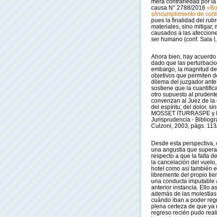
mera contrariedad por la 
causa N° 2788/2016
«Bo
s/incumplimiento de cont
pues la finalidad del ru
materiales, sino mitigar
causados a las afeccione
ser humano (conf. Sala I
Ahora bien, hay acuerdo e
dado que las perturbacio
embargo, la magnitud de 
objetivos que permiten d
dilema del juzgador ante 
sostiene que la cuantifi
otro supuesto al prudente
convenzan al Juez de la e
del espíritu; del dolor, 
MOSSET ITURRASPE y Mi
Jurisprudencia - Bibliogr
Culzoni, 2003, págs. 113/
Desde esta perspectiva, 
una angustia que supera 
respecto a que la falta 
la cancelación del vuelo,
hotel como así también e
libremente del propio tie
una conducta imputable a
anterior instancia. Ello 
además de las molestias 
cuándo iban a poder regr
plena certeza de que ya 
regreso recién pudo real