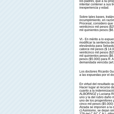
los padres, que a su pro
intentar contener a sus 
inexperiencia y edad.
Sobre tales bases, trat
incumplimiento, en razón
Procesal, considero que 
veinticinco mil pesos ($
mil quinientos pesos ($6.
VI.- En mérito a lo expue
modificar la sentencia de
elevándola para Sebast
catorce mil pesos ($ 14.
veinticinco mil pesos ($
mil quinientos pesos ($6.
pesos ($5.000) para R. A
demandada vencida (art. 
Los doctores Ricardo Gu
a las expuestas por el d
En virtud del resultado 
Hacer lugar al recurso de
cuanto a la indemnizació
ALBORNOZ y Luciana RIC
uno y la del rubro daño 
uno de los progenitores y
cinco mil pesos ($5.000) 
Alzada se imponen a la d
c) Asimismo, se dejan sin
279 del C.P.C.C.N.), dif