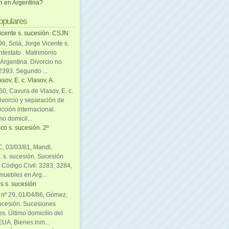
ón en Argentina?
opulares
icente s. sucesión. CSJN
6, Solá, Jorge Vicente s.
ntestato . Matrimonio
Argentina. Divorcio no
 2393. Segundo ...
sov, E. c. Vlasov, A.
0, Cavura de Vlasov, E. c.
divorcio y separación de
icción internacional.
mo domicil...
co s. sucesión. 2º
C, 03/03/81, Mandl,
. s. sucesión. Sucesión
. Código Civil: 3283, 3284,
muebles en Arg...
s s. sucesión
. nº 29, 01/04/86, Gómez,
sucesión. Sucesiones
es. Último domicilio del
EUA. Bienes inm...