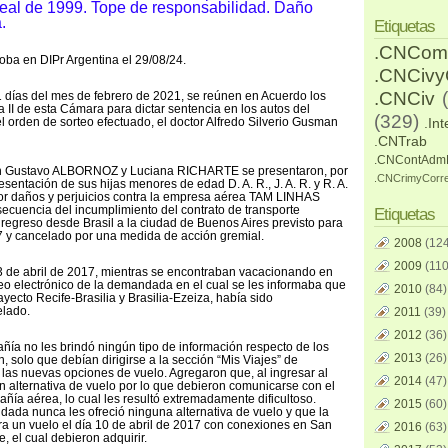
eal de 1999. Tope de responsabilidad. Daño
.
Etiquetas
.CNCom
oba en DIPr Argentina el 29/08/24.
.CNCiv
.CNCiv
1 días del mes de febrero de 2021, se reúnen en Acuerdo los
 II de esta Cámara para dictar sentencia en los autos del
(329)
l orden de sorteo efectuado, el doctor Alfredo Silverio Gusman
.Int
.CNTrab
.CNContAdm
ián Gustavo ALBORNOZ y Luciana RICHARTE se presentaron, por
.CNCrimyCorr
sentación de sus hijas menores de edad D. A. R., J. A. R. y R. A.
or daños y perjuicios contra la empresa aérea TAM LINHAS
cuencia del incumplimiento del contrato de transporte
Etiquetas
 regreso desde Brasil a la ciudad de Buenos Aires previsto para
17 y cancelado por una medida de acción gremial.
2008
(124
2009
(110
3 de abril de 2017, mientras se encontraban vacacionando en
rreo electrónico de la demandada en el cual se les informaba que
2010
(84)
rayecto Recife-Brasilia y Brasilia-Ezeiza, había sido
elado.
2011
(39)
2012
(36)
ía no les brindó ningún tipo de información respecto de los
2013
(26)
, solo que debían dirigirse a la sección “Mis Viajes” de
as nuevas opciones de vuelo. Agregaron que, al ingresar al
2014
(47)
n alternativa de vuelo por lo que debieron comunicarse con el
ñía aérea, lo cual les resultó extremadamente dificultoso.
2015
(60)
ada nunca les ofreció ninguna alternativa de vuelo y que la
era un vuelo el día 10 de abril de 2017 con conexiones en San
2016
(63)
, el cual debieron adquirir.