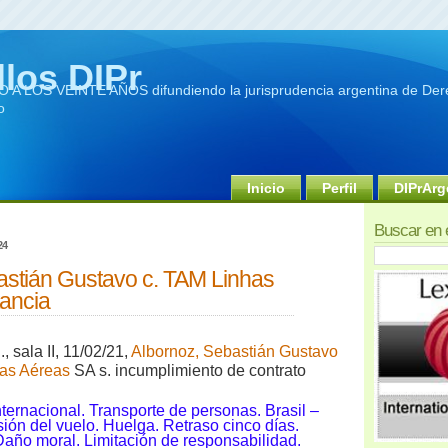
llos DIPr
A LOS VEINTE AÑOS difundiendo la jurisprudencia argentina de Dere
o
Inicio
Perfil
DIPrArg
Buscar en 
24
astián Gustavo c. TAM Linhas
tancia
, sala I
I, 11/02/21,
Albornoz, Sebastián Gustavo
has Aéreas
SA s. incumplimiento de contrato
ternacional. Transporte de personas. Brasil –
ión del vuelo. Huelga. Retraso cinco días.
año moral. Limitación de responsabilidad.