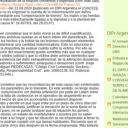
frustración de la relación convenida y esperada (conf. esta Sala,
nifacio, Horacio Raúl y otro c/
Société
Air France SA
rato»
del 22.09.2020 [publicado en DIPr Argentina el 21/02/22]),
bro no es engrosar la cuantía de la indemnización por daños
, mediante una “compensación de bienes”, los males o las heridas
s más estrechamente ligadas a la dignidad y a la plenitud del
, causa N° 16.407/03, del 29.03.07).
DIPr Argen
n considerar que el daño moral es de difícil cuantificación,
nes anímicas quedan en el fuero íntimo del damnificado. Sin
los hechos y la índole de las lesiones constituyen elementos
IV Jornad
eterminar una cantidad indemnizatoria. Esto no soluciona el
Derecho I
la disyuntiva de evaluar cuánto sufrió la víctima. Por ello se
UBA
cación del resarcimiento queda sometida más que en cualquier
 arbitrio judicial y que la víctima debe arrimar elementos que
Entrada e
xistencia del daño extrapatrimonial, de la alteración disvaliosa
sinsabores o sufrimientos; amarguras o desazones (confr. Jorge
Reglas de
guel PIEDECASAS, “Código Civil Comentado, Doctrina –
EL DIPR 
afía, Responsabilidad Civil”, arts. 1066/1136, Ed. Rubinzal
113vta.).
AVANZA:
CONVENI
considero que las circunstancias de esta causa han evidenciado
SOBRE C
los parámetros de lo tolerable. En este sentido, no tengo dudas
DE ALIM
de comunicación con debida antelación por parte de Latam sobre
 la falta de contención en el operativo de alojamiento en un
Calentand
l hecho de que los accionantes no pudieron disponer
preparato
mpo y decidir en qué lugar estar por un plazo de cinco días por
 la demandada, justifican la elevación de la suma fijada en la
Congreso
así pues, no se puede soslayar que tal situación les generó,
Internaci
obvias, un estado de incertidumbre y zozobra por no saber
esar a su hogar y que tal situación se vio empeorada al tener la
Matrimoni
no podrían cumplir con sus tareas habituales. Recuerdo que el
Sucesione
izarse cinco días después de la fecha programada. Más todavía