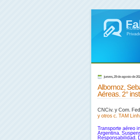
Fa
RUMBO 
Privad
jueves, 29 de agosto de 20
Albornoz, Seb
Aéreas. 2° ins
CNCiv. y Com. Fed.
y otros c. TAM Lin
Transporte aéreo in
Argentina. Suspens
Responsabilidad. D