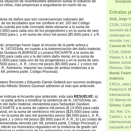
pia situación de incertidumbre debieron sumar el esfuerzo de
Inscripci
tres niñas, más propensas a angustiarse en razón de su
Entradas p
Solá, Jorge V
ándose de daños que son consecuencias naturales del
 de las facultades que me confiere el art. 165 del Código
CSJN, 12/11/9
la cuantía por este concepto debe elevarse a la suma de
sucesión ab i
25.000) para cada uno de los progenitores y en la suma de seis
500) para L. y en suma de cinco mil pesos ($5.000) para J. y R..
celebrado en 
vincular. Ley
sto, propongo hacer lugar al recurso de la parte actora y
Cavura de Vla
 fs. 197/203vta. en cuanto a la indemnización del daño material,
CSJN, 25/03/6
ián Gustavo ALBORNOZ y Luciana RICHARTE a la suma de
000) para cada uno y la del rubro daño moral, en la suma de
Vlasov, A. s. 
25.000) para cada uno de los progenitores y en la suma de seis
bienes Jurisd
500) para L. A. R., cinco mil pesos ($5.000) para J. y cinco mil
Divorcio. Últi
. R.. Asimismo, imponer las costas de ambas instancias a la
68, primera parte, Código Procesal).
Mandl, Federi
instancia
stavo Recondo y Eduardo Daniel Gottardi por razones análogas
CNCiv., sala 
octor Alfredo Silverio Gusman adhieren al voto que antecede.
Federico A. M
internacional
que instruye el Acuerdo que antecede, esta sala
RESUELVE:
a)
10. Bienes in
 la parte actora y modificar la sentencia de fs. 197/203vta. en
n del daño material, elevándola para Sebastián Gustavo
Gómez, Carlo
HARTE a la suma de catorce mil pesos ($ 14.000) para cada
Juz. Nac. Civ
moral, en la suma de veinticinco mil pesos ($25.000) para cada
 en la suma de seis mil quinientos pesos ($6.500) para L. A. R.,
Carlos L. s. 
para J. y cinco mil pesos ($5.000) para R. A. R.; b) Las costas de
internacional
emandada vencida (art. 68, primera parte, Código Procesal) y
 efecto los honorarios regulados en la instancia de grado (art.
causante en 
iriéndose la estimación de los estipendios para el momento en