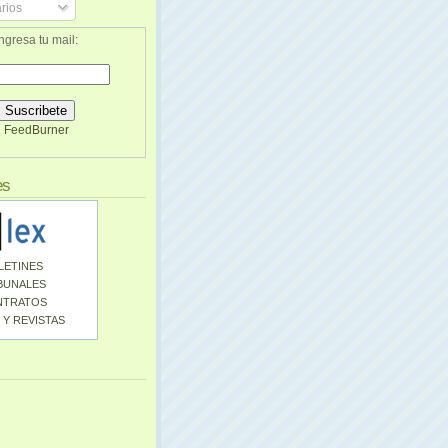
rios
ngresa tu mail:
FeedBurner
es
LETINES
BUNALES
NTRATOS
 Y REVISTAS