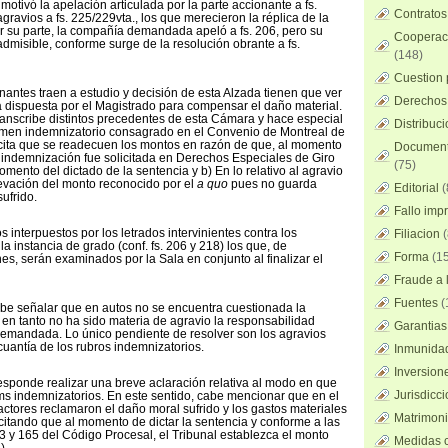
a motivó la apelación articulada por la parte accionante a fs.
Contratos
ravios a fs. 225/229vta., los que merecieron la réplica de la
 su parte, la compañía demandada apeló a fs. 206, pero su
Cooperaci
admisible, conforme surge de la resolución obrante a fs.
(148)
Cuestion 
nantes traen a estudio y decisión de esta Alzada tienen que ver
Derechos 
 dispuesta por el Magistrado para compensar el daño material.
ranscribe distintos precedentes de esta Cámara y hace especial
Distribuc
imen indemnizatorio consagrado en el Convenio de Montreal de
licita que se readecuen los montos en razón de que, al momento
Documento
a indemnización fue solicitada en Derechos Especiales de Giro
(75)
mento del dictado de la sentencia y b) En lo relativo al agravio
evación del monto reconocido por el
a quo
pues no guarda
Editorial
(
sufrido.
Fallo imp
 interpuestos por los letrados intervinientes contra los
Filiacion
(
a instancia de grado (conf. fs. 206 y 218) los que, de
Forma
(15
es, serán examinados por la Sala en conjunto al finalizar el
Fraude a l
Fuentes
(
cabe señalar que en autos no se encuentra cuestionada la
en tanto no ha sido materia de agravio la responsabilidad
Garantias
 demandada. Lo único pendiente de resolver son los agravios
 cuantía de los rubros indemnizatorios.
Inmunidad
Inversion
esponde realizar una breve aclaración relativa al modo en que
Jurisdicci
tems indemnizatorios. En este sentido, cabe mencionar que en el
actores reclamaron el daño moral sufrido y los gastos materiales
Matrimoni
icitando que al momento de dictar la sentencia y conforme a las
63 y 165 del Código Procesal, el Tribunal establezca el monto
Medidas c