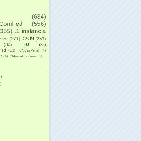
(634)
yComFed
(556)
(355)
.1 instancia
erior
(271)
.CSJN
(253)
(80)
.IGJ
(35)
Fed
(13)
.CNCasPenal
(4)
ec
(4)
.CNPenalEconomico
(1)
)
)