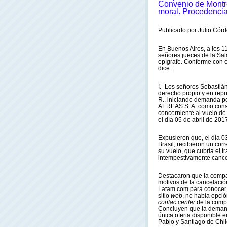
Convenio de Montr
moral. Procedencia
Publicado por Julio Córd
En Buenos Aires, a los 1
señores jueces de la Sala
epígrafe. Conforme con e
dice:
I.- Los señores Sebast
derecho propio y en repre
R., iniciando demanda p
AEREAS S. A. como conse
concerniente al vuelo de
el día 05 de abril de 20
Expusieron que, el día 0
Brasil, recibieron un co
su vuelo, que cubría el t
intempestivamente canc
Destacaron que la compañ
motivos de la cancelación
Latam.com para conocer l
sitio
web
, no había opció
contac center
de la compa
Concluyen que la demand
única oferta disponible 
Pablo y Santiago de Chile