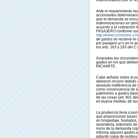
indemnizatorio (ver fs. 43
Ante el requerimiento rea
accionantes determinar
que la demanda se encua
indemnizaciones en dere
acuerdo a la cotización
PASAJERO conforme sur
http://www.convertme.co
de gastos se reclama la
por pasajero y/ o en lo 
los arts. 163 y 165 del C
Aclaradas las circunstanc
gastos en los que debie
RICHARTE.
Cabe señalar sobre el p
debieron incurrir debido 
absoluta indiferencia de
como consecuencia de la 
patrimonio a gastos bási
de las cosas (art. 901 del
en buena medida, de las
La prudencia lleva a pon
que proporcionan bases i
en hospedaje, traslados, 
lavandería, extensión de 
inicio de la demanda cop
informa algunos gastos q
adjuntó copia de recibos