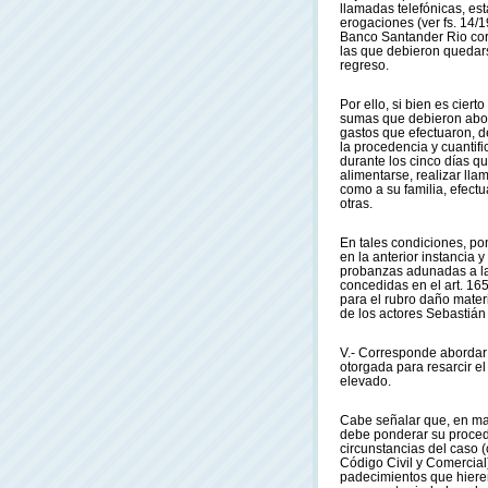
llamadas telefónicas, es
erogaciones (ver fs. 14/19
Banco Santander Rio cor
las que debieron quedar
regreso.
Por ello, si bien es cier
sumas que debieron abona
gastos que efectuaron, d
la procedencia y cuantifi
durante los cinco días q
alimentarse, realizar ll
como a su familia, efectu
otras.
En tales condiciones, po
en la anterior instancia 
probanzas adunadas a la
concedidas en el art. 16
para el rubro daño mater
de los actores Sebasti
V.- Corresponde abordar e
otorgada para resarcir e
elevado.
Cabe señalar que, en mat
debe ponderar su procede
circunstancias del caso (
Código Civil y Comercial
padecimientos que hieren