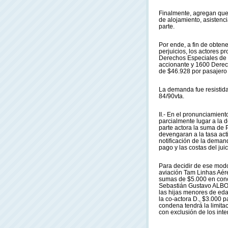
Finalmente, agregan que 
de alojamiento, asistenc
parte.
Por ende, a fin de obten
perjuicios, los actores 
Derechos Especiales de 
accionante y 1600 Derec
de $46.928 por pasajero (
La demanda fue resistida
84/90vta.
II.- En el pronunciamient
parcialmente lugar a la
parte actora la suma de
devengaran a la tasa act
notificación de la demand
pago y las costas del juic
Para decidir de ese modo
aviación Tam Linhas Aérea
sumas de $5.000 en conc
Sebastián Gustavo ALBO
las hijas menores de ed
la co-actora D., $3.000 p
condena tendrá la limitac
con exclusión de los inte