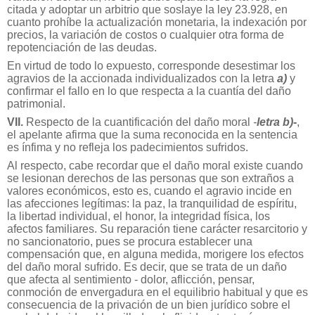
citada y adoptar un arbitrio que soslaye la ley 23.928, en
cuanto prohíbe la actualización monetaria, la indexación por
precios, la variación de costos o cualquier otra forma de
repotenciación de las deudas.
En virtud de todo lo expuesto, corresponde desestimar los
agravios de la accionada individualizados con la letra
a)
y
confirmar el fallo en lo que respecta a la cuantía del daño
patrimonial.
VII.
Respecto de la cuantificación del daño moral
-
letra b)
-
,
el apelante afirma que la suma reconocida en la sentencia
es ínfima y no refleja los padecimientos sufridos.
Al respecto, cabe recordar que el daño moral existe cuando
se lesionan derechos de las personas que son extraños a
valores económicos, esto es, cuando el agravio incide en
las afecciones legítimas: la paz, la tranquilidad de espíritu,
la libertad individual, el honor, la integridad física, los
afectos familiares. Su reparación tiene carácter resarcitorio y
no sancionatorio, pues se procura establecer una
compensación que, en alguna medida, morigere los efectos
del daño moral sufrido. Es decir, que se trata de un daño
que afecta al sentimiento - dolor, aflicción, pensar,
conmoción de envergadura en el equilibrio habitual y que es
consecuencia de la privación de un bien jurídico sobre el