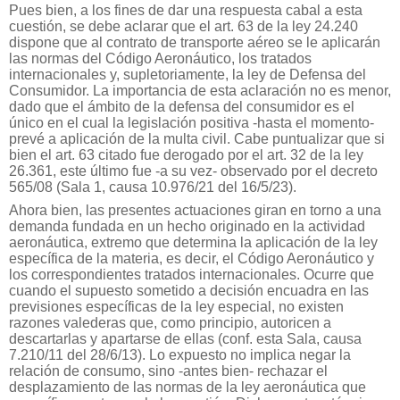
Pues bien, a los fines de dar una respuesta cabal a esta
cuestión, se debe aclarar que el art. 63 de la ley 24.240
dispone que al contrato de transporte aéreo se le aplicarán
las normas del Código Aeronáutico, los tratados
internacionales y, supletoriamente, la ley de Defensa del
Consumidor. La importancia de esta aclaración no es menor,
dado que el ámbito de la defensa del consumidor es el
único en el cual la legislación positiva -hasta el momento-
prevé a aplicación de la multa civil. Cabe puntualizar que si
bien el art. 63 citado fue derogado por el art. 32 de la ley
26.361, este último fue -a su vez- observado por el decreto
565/08 (Sala 1, causa 10.976/21 del 16/5/23).
Ahora bien, las presentes actuaciones giran en torno a una
demanda fundada en un hecho originado en la actividad
aeronáutica, extremo que determina la aplicación de la ley
específica de la materia, es decir, el Código Aeronáutico y
los correspondientes tratados internacionales. Ocurre que
cuando el supuesto sometido a decisión encuadra en las
previsiones específicas de la ley especial, no existen
razones valederas que, como principio, autoricen a
descartarlas y apartarse de ellas (conf. esta Sala, causa
7.210/11 del 28/6/13). Lo expuesto no implica negar la
relación de consumo, sino -antes bien- rechazar el
desplazamiento de las normas de la ley aeronáutica que