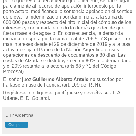
por lo que resulta del acuerdo que antecede, se hace lugar
parcialmente al recurso de apelación interpuesto por la
parte actora, modificando la sentencia apelada en el sentido
de elevar la indemnización por daño moral a la suma de
600.000 pesos y respecto del hito inicial del cómputo de los
intereses y confirmarla en todo lo demás que decide que
fuera materia de agravio. En consecuencia, la demanda
incoada prospera por la suma total de 706.517,8 pesos, con
más intereses desde el 29 de diciembre de 2019 y a la tasa
activa que fija el Banco de la Nación Argentina en sus
operaciones de descuento de documentos a 30 días. Las
costas de Alzada se distribuyen en un 80% a la demandada
y el 20% restante a la actora (arts 68 y 71 del Código
Procesal). …
El señor juez
Guillermo Alberto Antelo
no suscribe por
hallarse en uso de licencia (art. 109 del RJN).
Regístrese, notifíquese, publíquese y devuélvase.- F. A.
Uriarte. E. D. Gottardi.
DIPr Argentina
Compartir