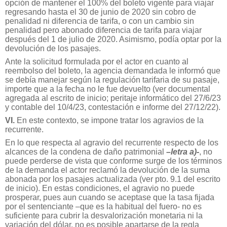
opción de mantener el 100% del boleto vigente para viajar
regresando hasta el 30 de junio de 2020 sin cobro de
penalidad ni diferencia de tarifa, o con un cambio sin
penalidad pero abonado diferencia de tarifa para viajar
después del 1 de julio de 2020. Asimismo, podía optar por la
devolución de los pasajes.
Ante la solicitud formulada por el actor en cuanto al
reembolso del boleto, la agencia demandada le informó que
se debía manejar según la regulación tarifaria de su pasaje,
importe que a la fecha no le fue devuelto (ver documental
agregada al escrito de inicio; peritaje informático del 27/6/23
y contable del 10/4/23, contestación e informe del 27/12/22).
VI.
En este contexto, se impone tratar los agravios de la
recurrente.
En lo que respecta al agravio del recurrente respecto de los
alcances de la condena de daño patrimonial
–letra a)-
, no
puede perderse de vista que conforme surge de los términos
de la demanda el actor reclamó la devolución de la suma
abonada por los pasajes actualizada (ver pto. 9.1 del escrito
de inicio). En estas condiciones, el agravio no puede
prosperar, pues aun cuando se aceptase que la tasa fijada
por el sentenciante –que es la habitual del fuero- no es
suficiente para cubrir la desvalorización monetaria ni la
variación del dólar, no es posible apartarse de la regla