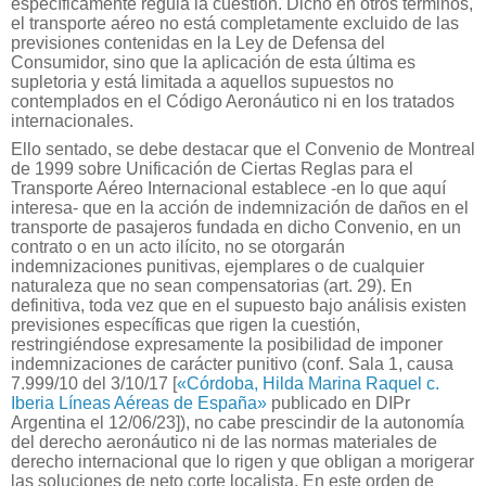
específicamente regula la cuestión. Dicho en otros términos,
el transporte aéreo no está completamente excluido de las
previsiones contenidas en la Ley de Defensa del
Consumidor, sino que la aplicación de esta última es
supletoria y está limitada a aquellos supuestos no
contemplados en el Código Aeronáutico ni en los tratados
internacionales.
Ello sentado, se debe destacar que el Convenio de Montreal
de 1999 sobre Unificación de Ciertas Reglas para el
Transporte Aéreo Internacional establece -en lo que aquí
interesa- que en la acción de indemnización de daños en el
transporte de pasajeros fundada en dicho Convenio, en un
contrato o en un acto ilícito, no se otorgarán
indemnizaciones punitivas, ejemplares o de cualquier
naturaleza que no sean compensatorias (art. 29). En
definitiva, toda vez que en el supuesto bajo análisis existen
previsiones específicas que rigen la cuestión,
restringiéndose expresamente la posibilidad de imponer
indemnizaciones de carácter punitivo (conf. Sala 1, causa
7.999/10 del 3/10/17 [
«Córdoba, Hilda Marina Raquel c.
Iberia Líneas Aéreas de España»
publicado en DIPr
Argentina el 12/06/23]), no cabe prescindir de la autonomía
del derecho aeronáutico ni de las normas materiales de
derecho internacional que lo rigen y que obligan a morigerar
las soluciones de neto corte localista. En este orden de