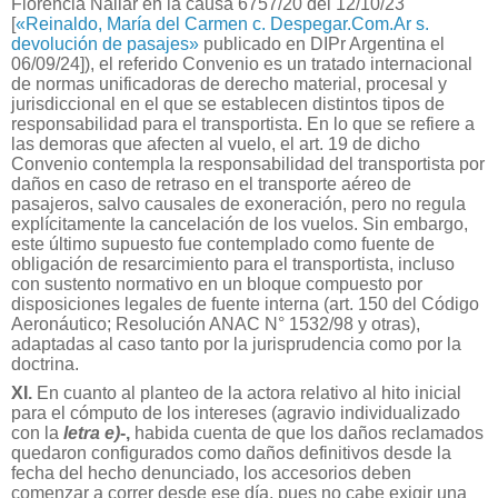
Florencia Nallar en la causa 6757/20 del 12/10/23
[
«Reinaldo, María del Carmen c. Despegar.Com.Ar s.
devolución de pasajes»
publicado en DIPr Argentina el
06/09/24]
), el referido Convenio es un tratado internacional
de normas unificadoras de derecho material, procesal y
jurisdiccional en el que se establecen distintos tipos de
responsabilidad para el transportista. En lo que se refiere a
las demoras que afecten al vuelo, el art. 19 de dicho
Convenio contempla la responsabilidad del transportista por
daños en caso de retraso en el transporte aéreo de
pasajeros, salvo causales de exoneración, pero no regula
explícitamente la cancelación de los vuelos. Sin embargo,
este último supuesto fue contemplado como fuente de
obligación de resarcimiento para el transportista, incluso
con sustento normativo en un bloque compuesto por
disposiciones legales de fuente interna (art. 150 del Código
Aeronáutico; Resolución ANAC N° 1532/98 y otras),
adaptadas al caso tanto por la jurisprudencia como por la
doctrina.
XI.
En cuanto al planteo de la actora relativo al hito inicial
para el cómputo de los intereses (agravio individualizado
con la
letra e)
-,
habida cuenta de que los daños reclamados
quedaron configurados como daños definitivos desde la
fecha del hecho denunciado, los accesorios deben
comenzar a correr desde ese día, pues no cabe exigir una