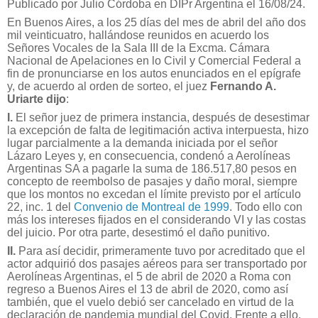
Publicado por Julio Córdoba en DIPr Argentina el 16/08/24.
En Buenos Aires, a los 25 días del mes de abril del año dos
mil veinticuatro, hallándose reunidos en acuerdo los
Señores Vocales de la Sala III de la Excma. Cámara
Nacional de Apelaciones en lo Civil y Comercial Federal a
fin de pronunciarse en los autos enunciados en el epígrafe
y, de acuerdo al orden de sorteo, el juez
Fernando A.
Uriarte dijo
:
I.
El señor juez de primera instancia, después de desestimar
la excepción de falta de legitimación activa interpuesta, hizo
lugar parcialmente a la demanda iniciada por el señor
Lázaro Leyes y, en consecuencia, condenó a Aerolíneas
Argentinas SA a pagarle la suma de 186.517,80 pesos en
concepto de reembolso de pasajes y daño moral, siempre
que los montos no excedan el límite previsto por el artículo
22, inc. 1 del
Convenio de Montreal de 1999
. Todo ello con
más los intereses fijados en el considerando VI y las costas
del juicio. Por otra parte, desestimó el daño punitivo.
II.
Para así decidir, primeramente tuvo por acreditado que el
actor adquirió dos pasajes aéreos para ser transportado por
Aerolíneas Argentinas, el 5 de abril de 2020 a Roma con
regreso a Buenos Aires el 13 de abril de 2020, como así
también, que el vuelo debió ser cancelado en virtud de la
declaración de pandemia mundial del Covid. Frente a ello,