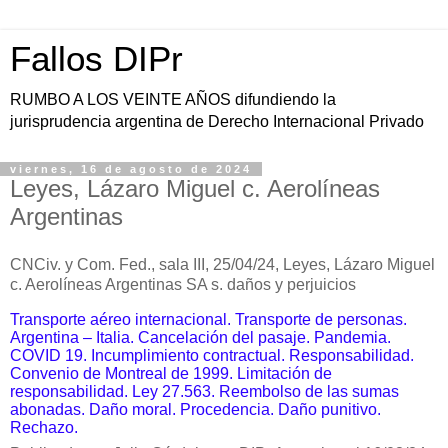
Fallos DIPr
RUMBO A LOS VEINTE AÑOS difundiendo la
jurisprudencia argentina de Derecho Internacional Privado
viernes, 16 de agosto de 2024
Leyes, Lázaro Miguel c. Aerolíneas
Argentinas
CNCiv. y Com. Fed., sala III, 25/04/24, Leyes, Lázaro Miguel
c. Aerolíneas Argentinas SA s. daños y perjuicios
Transporte aéreo internacional. Transporte de personas.
Argentina – Italia.
Cancelación del pasaje. Pandemia.
COVID 19. Incumplimiento contractual.
Responsabilidad.
Convenio de Montreal de 1999.
Limitación de
responsabilidad.
Ley 27.563. Reembolso de las sumas
abonadas. Daño moral.
Procedencia.
Daño punitivo.
Rechazo.