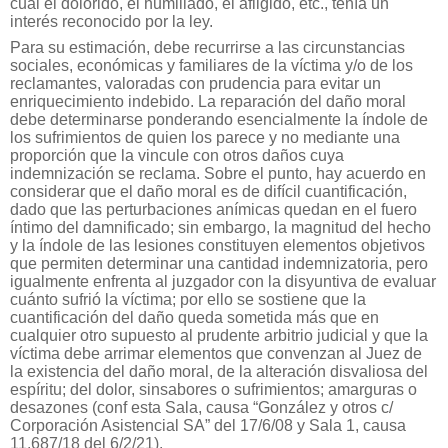
cual el dolorido, el humillado, el afligido, etc., tenía un
interés reconocido por la ley.
Para su estimación, debe recurrirse a las circunstancias
sociales, económicas y familiares de la víctima y/o de los
reclamantes, valoradas con prudencia para evitar un
enriquecimiento indebido. La reparación del daño moral
debe determinarse ponderando esencialmente la índole de
los sufrimientos de quien los parece y no mediante una
proporción que la vincule con otros daños cuya
indemnización se reclama. Sobre el punto, hay acuerdo en
considerar que el daño moral es de difícil cuantificación,
dado que las perturbaciones anímicas quedan en el fuero
íntimo del damnificado; sin embargo, la magnitud del hecho
y la índole de las lesiones constituyen elementos objetivos
que permiten determinar una cantidad indemnizatoria, pero
igualmente enfrenta al juzgador con la disyuntiva de evaluar
cuánto sufrió la víctima; por ello se sostiene que la
cuantificación del daño queda sometida más que en
cualquier otro supuesto al prudente arbitrio judicial y que la
víctima debe arrimar elementos que convenzan al Juez de
la existencia del daño moral, de la alteración disvaliosa del
espíritu; del dolor, sinsabores o sufrimientos; amarguras o
desazones (conf esta Sala, causa “González y otros c/
Corporación Asistencial SA” del 17/6/08 y Sala 1, causa
11.687/18 del 6/2/21).