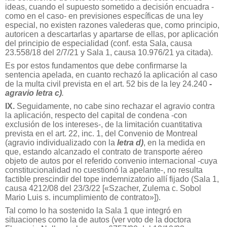
ideas, cuando el supuesto sometido a decisión encuadra -
como en el caso- en previsiones específicas de una ley
especial, no existen razones valederas que, como principio,
autoricen a descartarlas y apartarse de ellas, por aplicación
del principio de especialidad (conf. esta Sala, causa
23.558/18 del 2/7/21 y Sala 1, causa 10.976/21 ya citada).
Es por estos fundamentos que debe confirmarse la
sentencia apelada, en cuanto rechazó la aplicación al caso
de la multa civil prevista en el art. 52 bis de la ley 24.240
-
agravio letra c)
.
IX.
Seguidamente, no cabe sino rechazar el agravio contra
la aplicación, respecto del capital de condena -con
exclusión de los intereses-, de la limitación cuantitativa
prevista en el art. 22, inc. 1, del Convenio de Montreal
(agravio individualizado con la
letra d)
, en la medida en
que, estando alcanzado el contrato de transporte aéreo
objeto de autos por el referido convenio internacional -cuya
constitucionalidad no cuestionó la apelante-, no resulta
factible prescindir del tope indemnizatorio allí fijado (Sala 1,
causa 4212/08 del 23/3/22 [«Szacher, Zulema c. Sobol
Mario Luis s. incumplimiento de contrato»]).
Tal como lo ha sostenido la Sala 1 que integró en
situaciones como la de autos (ver voto de la doctora