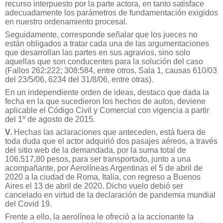
recurso interpuesto por la parte actora, en tanto satisface
adecuadamente los parámetros de fundamentación exigidos
en nuestro ordenamiento procesal.
Seguidamente, corresponde señalar que los jueces no
están obligados a tratar cada una de las argumentaciones
que desarrollan las partes en sus agravios, sino solo
aquellas que son conducentes para la solución del caso
(Fallos 262:222; 308:584, entre otros, Sala 1, causas 610/03
del 23/5/06, 6234 del 31/8/06, entre otras).
En un independiente orden de ideas, destaco que dada la
fecha en la que sucedieron los hechos de autos, deviene
aplicable el Código Civil y Comercial con vigencia a partir
del 1º de agosto de 2015.
V.
Hechas las aclaraciones que anteceden, está fuera de
toda duda que el actor adquirió dos pasajes aéreos, a través
del sitio web de la demandada, por la suma total de
106.517,80 pesos, para ser transportado, junto a una
acompañante, por Aerolíneas Argentinas el 5 de abril de
2020 a la ciudad de Roma, Italia, con regreso a Buenos
Aires el 13 de abril de 2020. Dicho vuelo debió ser
cancelado en virtud de la declaración de pandemia mundial
del Covid 19.
Frente a ello, la aerolínea le ofreció a la accionante la