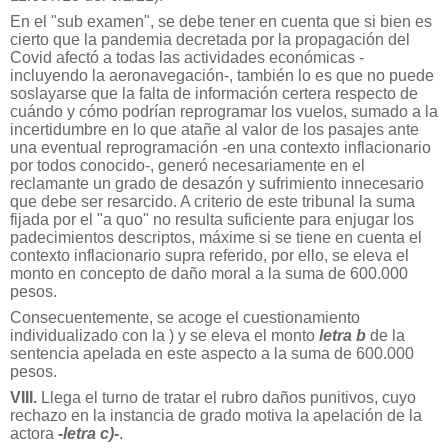
En el "sub examen", se debe tener en cuenta que si bien es
cierto que la pandemia decretada por la propagación del
Covid afectó a todas las actividades económicas -
incluyendo la aeronavegación-, también lo es que no puede
soslayarse que la falta de información certera respecto de
cuándo y cómo podrían reprogramar los vuelos, sumado a la
incertidumbre en lo que atañe al valor de los pasajes ante
una eventual reprogramación -en una contexto inflacionario
por todos conocido-, generó necesariamente en el
reclamante un grado de desazón y sufrimiento innecesario
que debe ser resarcido. A criterio de este tribunal la suma
fijada por el "a quo" no resulta suficiente para enjugar los
padecimientos descriptos, máxime si se tiene en cuenta el
contexto inflacionario supra referido, por ello, se eleva el
monto en concepto de daño moral a la suma de 600.000
pesos.
Consecuentemente, se acoge el cuestionamiento
individualizado con la ) y se eleva el monto
letra b
de la
sentencia apelada en este aspecto a la suma de 600.000
pesos.
VIII.
Llega el turno de tratar el rubro daños punitivos, cuyo
rechazo en la instancia de grado motiva la apelación de la
actora
-letra c)-
.