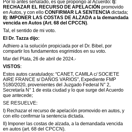
Por lo antes señalado, es que propongo al Acuerdo:
I):
RECHAZAR EL RECURSO DE APELACIÓN
promovido
en Autos, y con ello
CONFIRMAR LA SENTENCIA
dictada;
II): IMPONER LAS COSTAS DE ALZADA a la demandada
vencida en Autos (Art. 68 del CPCCN)
.
Tal, el sentido de mi voto.
El Dr. Tazza dijo:
Adhiero a la solución propiciada por el Dr. Bibel, por
compartir los fundamentos esgrimidos en su voto.
Mar del Plata, 26 de abril de 2024.-
VISTOS
:
Estos autos caratulados: “CANET, CAMILA c/ SOCIETE
AIRE FRANCE s/ DAÑOS VARIOS”, Expediente FMP
5180/2020, provenientes del Juzgado Federal N° 2,
Secretaría N° 1 de esta ciudad y lo que surge del Acuerdo
que antecede;
SE RESUELVE:
I) Rechazar el recurso de apelación promovido en autos, y
con ello confirmar la sentencia dictada.
II) Imponer las costas de alzada, a la demandada vencida
en autos (art. 68 del CPCCN).