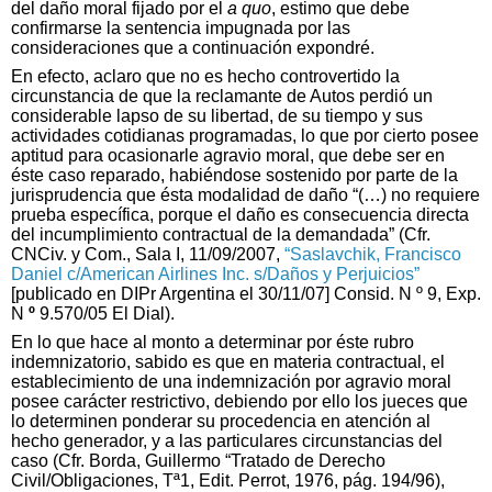
del daño moral fijado por el
a quo
, estimo que debe
confirmarse la sentencia impugnada por las
consideraciones que a continuación expondré.
En efecto, aclaro que no es hecho controvertido la
circunstancia de que la reclamante de Autos perdió un
considerable lapso de su libertad, de su tiempo y sus
actividades cotidianas programadas, lo que por cierto posee
aptitud para ocasionarle agravio moral, que debe ser en
éste caso reparado, habiéndose sostenido por parte de la
jurisprudencia que ésta modalidad de daño “(…) no requiere
prueba específica, porque el daño es consecuencia directa
del incumplimiento contractual de la demandada” (Cfr.
CNCiv. y Com., Sala I, 11/09/2007,
“Saslavchik, Francisco
Daniel c/American Airlines Inc. s/Daños y Perjuicios”
[publicado en DIPr Argentina el 30/11/07] Consid. N º 9, Exp.
N
º
9.570/05 El Dial).
En lo que hace al monto a determinar por éste rubro
indemnizatorio, sabido es que en materia contractual, el
establecimiento de una indemnización por agravio moral
posee carácter restrictivo, debiendo por ello los jueces que
lo determinen ponderar su procedencia en atención al
hecho generador, y a las particulares circunstancias del
caso (Cfr. Borda, Guillermo “Tratado de Derecho
Civil/Obligaciones, Tª1, Edit. Perrot, 1976, pág. 194/96),