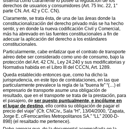
sistema como claramente lo posee la regulación de los
derechos de usuarios y consumidores (Art. 75 Inc. 22, 1°
parte CN. Art. 42 y CC. CN).
Claramente, se trata ésta, de una de las áreas donde la
constitucionalización del derecho privado más se ha hecho
sentir, y en donde la nueva codificación Civil y Comercial,
más ha abrevado en las fuentes constitucionales a fin de
adecuar la aplicación del derecho a los estándares
constitucionales.
Particularmente, cabe enfatizar que el contrato de transporte
aéreo debe ser considerado como uno de consumo, bajo la
protección del Art. 42 CN., Ley 24.240 y sus modificatorias y
Normativa habida en el Libro III del CCCN, Art. 1289.
Queda establecido entonces que, como ha dicho la
jurisprudencia, en este tipo de contrataciones, en las que
particularmente prevalece la regla de la “buena fe” “(…) el
empresario de transporte asume una obligación de
resultado, que en el transporte se trata de la prestación, para
el pasajero, de
ser puesto puntualmente, e incólume en
el lugar de destino
, ello contra su obligación de pagar el
precio del viaje” (Cfr. CNCiv., Sala “H”, 13/04/2000, “Zapata,
Jorge E. c/Ferrocarriles Metropolitanos SA.” “LL” 2000-D-
898) (el resaltado me pertenece).
Debo agregar que, de la documental acompañada en la