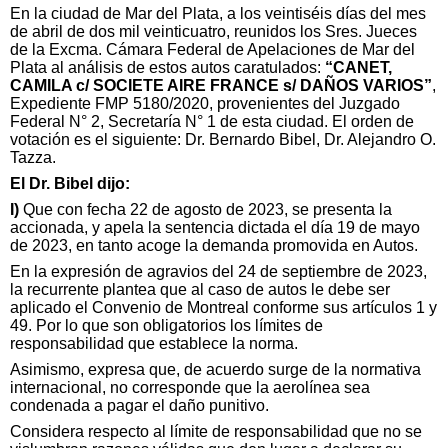
En la ciudad de Mar del Plata, a los veintiséis días del mes
de abril de dos mil veinticuatro, reunidos los Sres. Jueces
de la Excma. Cámara Federal de Apelaciones de Mar del
Plata al análisis de estos autos caratulados:
“CANET,
CAMILA c/ SOCIETE AIRE FRANCE s/ DAÑOS VARIOS”
,
Expediente FMP 5180/2020, provenientes del Juzgado
Federal N° 2, Secretaría N° 1 de esta ciudad. El orden de
votación es el siguiente: Dr. Bernardo Bibel, Dr. Alejandro O.
Tazza.
El Dr. Bibel dijo:
I)
Que con fecha 22 de agosto de 2023, se presenta la
accionada, y apela la sentencia dictada el día 19 de mayo
de 2023, en tanto acoge la demanda promovida en Autos.
En la expresión de agravios del 24 de septiembre de 2023,
la recurrente plantea que al caso de autos le debe ser
aplicado el Convenio de Montreal conforme sus artículos 1 y
49. Por lo que son obligatorios los límites de
responsabilidad que establece la norma.
Asimismo, expresa que, de acuerdo surge de la normativa
internacional, no corresponde que la aerolínea sea
condenada a pagar el daño punitivo.
Considera respecto al límite de responsabilidad que no se