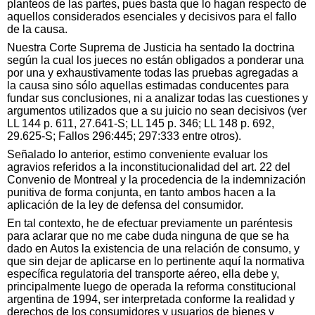
planteos de las partes, pues basta que lo hagan respecto de
aquellos considerados esenciales y decisivos para el fallo
de la causa.
Nuestra Corte Suprema de Justicia ha sentado la doctrina
según la cual los jueces no están obligados a ponderar una
por una y exhaustivamente todas las pruebas agregadas a
la causa sino sólo aquellas estimadas conducentes para
fundar sus conclusiones, ni a analizar todas las cuestiones y
argumentos utilizados que a su juicio no sean decisivos (ver
LL 144 p. 611, 27.641-S; LL 145 p. 346; LL 148 p. 692,
29.625-S; Fallos 296:445; 297:333 entre otros).
Señalado lo anterior, estimo conveniente evaluar los
agravios referidos a la inconstitucionalidad del art. 22 del
Convenio de Montreal y la procedencia de la indemnización
punitiva de forma conjunta, en tanto ambos hacen a la
aplicación de la ley de defensa del consumidor.
En tal contexto, he de efectuar previamente un paréntesis
para aclarar que no me cabe duda ninguna de que se ha
dado en Autos la existencia de una relación de consumo, y
que sin dejar de aplicarse en lo pertinente aquí la normativa
específica regulatoria del transporte aéreo, ella debe y,
principalmente luego de operada la reforma constitucional
argentina de 1994, ser interpretada conforme la realidad y
derechos de los consumidores y usuarios de bienes y