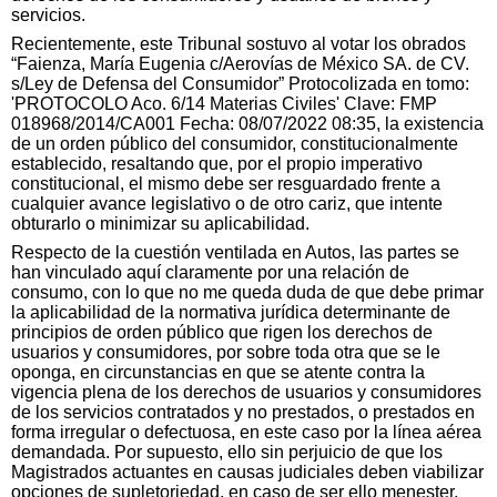
servicios.
Recientemente, este Tribunal sostuvo al votar los obrados
“Faienza, María Eugenia c/Aerovías de México SA. de CV.
s/Ley de Defensa del Consumidor” Protocolizada en tomo:
'PROTOCOLO Aco. 6/14 Materias Civiles' Clave: FMP
018968/2014/CA001 Fecha: 08/07/2022 08:35, la existencia
de un orden público del consumidor, constitucionalmente
establecido, resaltando que, por el propio imperativo
constitucional, el mismo debe ser resguardado frente a
cualquier avance legislativo o de otro cariz, que intente
obturarlo o minimizar su aplicabilidad.
Respecto de la cuestión ventilada en Autos, las partes se
han vinculado aquí claramente por una relación de
consumo, con lo que no me queda duda de que debe primar
la aplicabilidad de la normativa jurídica determinante de
principios de orden público que rigen los derechos de
usuarios y consumidores, por sobre toda otra que se le
oponga, en circunstancias en que se atente contra la
vigencia plena de los derechos de usuarios y consumidores
de los servicios contratados y no prestados, o prestados en
forma irregular o defectuosa, en este caso por la línea aérea
demandada. Por supuesto, ello sin perjuicio de que los
Magistrados actuantes en causas judiciales deben viabilizar
opciones de supletoriedad, en caso de ser ello menester,