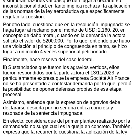
vislumbran razones válidas que den lugar a declarar su
inconstitucionalidad, en tanto implica rechazar la aplicación
de las normas de la ley aeronáutica que específicamente
regulan la cuestión.
Por otro lado, cuestiona que en la resolución impugnada se
haga lugar al reclamo por el monto de USD: 2.160, 20, en
concepto de daño moral, cuando en la demanda la actora
solicitó el valor de $200.000. Por lo que, entiende que hubo
una violación al principio de congruencia en tanto, se hizo
lugar a un monto 4 veces superior al peticionado.
Finalmente, hace reserva del caso federal.
II)
Sustanciados que fueron los agravios vertidos, ellos
fueron respondidos por la parte actora el 13/11/2023, y
particularmente expresa que la empresa Société Air France
no se ha presentado a contestar demanda por lo que, perdió
la posibilidad de oponer defensas propias de esa etapa
procesal.
Asimismo, entiende que la expresión de agravios debe
declararse desierta por no ser una crítica concreta y
razonada de la sentencia impugnada.
En efecto, considera que del primer planteo realizado por la
demandada no surge cual es la queja en concreto. También,
expresa que la recurrente cuestiona la aplicación de la ley