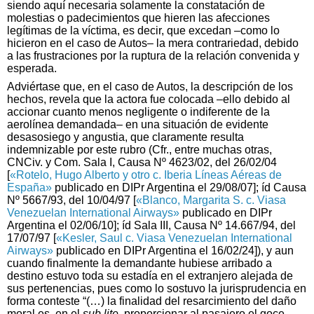
siendo aquí necesaria solamente la constatación de
molestias o padecimientos que hieren las afecciones
legítimas de la víctima, es decir, que excedan –como lo
hicieron en el caso de Autos– la mera contrariedad, debido
a las frustraciones por la ruptura de la relación convenida y
esperada.
Adviértase que, en el caso de Autos, la descripción de los
hechos, revela que la actora fue colocada –ello debido al
accionar cuanto menos negligente o indiferente de la
aerolínea demandada– en una situación de evidente
desasosiego y angustia, que claramente resulta
indemnizable por este rubro (Cfr., entre muchas otras,
CNCiv. y Com. Sala I, Causa Nº 4623/02, del 26/02/04
[
«Rotelo, Hugo Alberto y otro c. Iberia Líneas Aéreas de
España»
publicado en DIPr Argentina el 29/08/07]; íd Causa
Nº 5667/93, del 10/04/97 [
«Blanco, Margarita S. c. Viasa
Venezuelan International Airways»
publicado en DIPr
Argentina el 02/06/10]; íd Sala III, Causa Nº 14.667/94, del
17/07/97 [
«Kesler, Saul c. Viasa Venezuelan International
Airways»
publicado en DIPr Argentina el 16/02/24]), y aun
cuando finalmente la demandante hubiese arribado a
destino estuvo toda su estadía en el extranjero alejada de
sus pertenencias, pues como lo sostuvo la jurisprudencia en
forma conteste “(…) la finalidad del resarcimiento del daño
moral es, en el
sub lite
, proporcionar al pasajero el goce