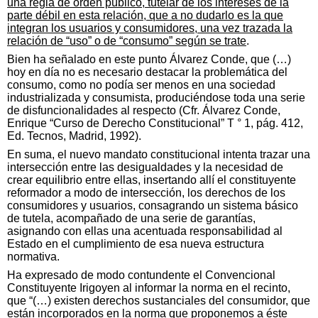
una regla de orden público, tutelar de los intereses de la
parte débil en esta relación, que a no dudarlo es la que
integran los usuarios y consumidores, una vez trazada la
relación de “uso” o de “consumo” según se trate
.
Bien ha señalado en este punto Álvarez Conde, que (…)
hoy en día no es necesario destacar la problemática del
consumo, como no podía ser menos en una sociedad
industrializada y consumista, produciéndose toda una serie
de disfuncionalidades al respecto (Cfr. Álvarez Conde,
Enrique “Curso de Derecho Constitucional” T ° 1, pág. 412,
Ed. Tecnos, Madrid, 1992).
En suma, el nuevo mandato constitucional intenta trazar una
intersección entre las desigualdades y la necesidad de
crear equilibrio entre ellas, insertando allí el constituyente
reformador a modo de intersección, los derechos de los
consumidores y usuarios, consagrando un sistema básico
de tutela, acompañado de una serie de garantías,
asignando con ellas una acentuada responsabilidad al
Estado en el cumplimiento de esa nueva estructura
normativa.
Ha expresado de modo contundente el Convencional
Constituyente Irigoyen al informar la norma en el recinto,
que “(…) existen derechos sustanciales del consumidor, que
están incorporados en la norma que proponemos a éste