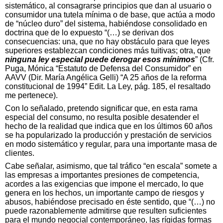
sistemático, al consagrarse principios que dan al usuario o
consumidor una tutela mínima o de base, que actúa a modo
de “núcleo duro” del sistema, habiéndose consolidado en
doctrina que de lo expuesto “(…) se derivan dos
consecuencias: una, que no hay obstáculo para que leyes
superiores establezcan condiciones más tuitivas; otra, que
ninguna ley especial puede derogar esos mínimos
” (Cfr.
Puga, Mónica “Estatuto de Defensa del Consumidor” en
AAVV (Dir. María Angélica Gelli) “A 25 años de la reforma
constitucional de 1994” Edit. La Ley, pág. 185, el resaltado
me pertenece).
Con lo señalado, pretendo significar que, en esta rama
especial del consumo, no resulta posible desatender el
hecho de la realidad que indica que en los últimos 60 años
se ha popularizado la producción y prestación de servicios
en modo sistemático y regular, para una importante masa de
clientes.
Cabe señalar, asimismo, que tal tráfico “en escala” somete a
las empresas a importantes presiones de competencia,
acordes a las exigencias que impone el mercado, lo que
genera en los hechos, un importante campo de riesgos y
abusos, habiéndose precisado en éste sentido, que “(…) no
puede razonablemente admitirse que resulten suficientes
para el mundo negocial contemporáneo, las rígidas formas