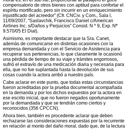
compensatorio de otros bienes con aptitud para confortar el
espíritu mortificado, pero sin incurrir en un enriquecimiento
injustificado del acreedor” (Cfr. CNCiv. y Com., Sala I,
11/09/2007, “Saslavchik, Francisco Daniel c/American
Airlines Inc. s/Daños y Perjuicios” Consid. N º 9, Exp. N
º
9.570/05 El Dial).
Asimismo, es importante destacar que la Sra. Canet,
además de comunicarse en distintas ocasiones con la
empresa demandada y con el Servicio de Asistencia para
recuperar sus pertenencias, lo que claramente le ocasionó
una pérdida de tiempo de su viaje y trámites engorrosos,
sufrió el extravío de una medicación diaria y necesaria para
ella, que no fue suplantada hasta la devolución de sus
cosas cuando la actora arribó a nuestro país.
Cabe aclarar en este punto, que todas estas circunstancias
fueron acreditadas por la prueba documental acompañada
en la demanda y por los dichos expuestos por la actora en
ese escrito inicial, que no fueron negados oportunamente
por la demandada y que se tendrán como ciertos y
reconocidos (356 CPCCN).
Ahora bien, también es procedente aclarar que deben
rechazarse las consideraciones expuestas por la recurrente
en relación al monto del daño moral, dado que, de la lectura