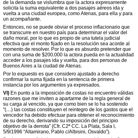
de la demanda se vislumbra que la actora expresamente
solicita la suma equivalente a dos pasajes aéreos ida y
vuelta a una ciudad europea, como Atenas, para ella y para
un acompañante.
Entonces, no se puede obviar el proceso inflacionario que
se transcurre en nuestro país para determinar el valor del
daño moral, por lo que es propio de una tutela judicial
efectiva que el monto fijado en la resolución sea acorde al
momento de resolver. Por lo que es absurdo pretender que
con una suma de $200.000 la actora pueda en la actualidad
acceder a los pasajes ida y vuelta, para dos personas de
Buenos Aires a la ciudad de Atenas.
Por lo expuesto es que considero ajustado a derecho
confirmar la suma fijada en la sentencia de primera
instancia por los argumentos ya expresados.
VI)
En punto a la imposición de costas no encuentro válidas
razones que me inviten a apartarme de la regla general de
su carga al vencido, ya que como bien se lo ha sostenido
“(…) las costas constituyen el reintegro de los gastos que el
vencedor ha debido efectuar para obtener el reconocimiento
de su derecho, derivando su imposición del principio
objetivo de la derrota” (Cfr. C2ª CC. La Plata, Sala I,
5/9/1996 “Altamirano, Pablo c/Albisini, Osvaldo”).