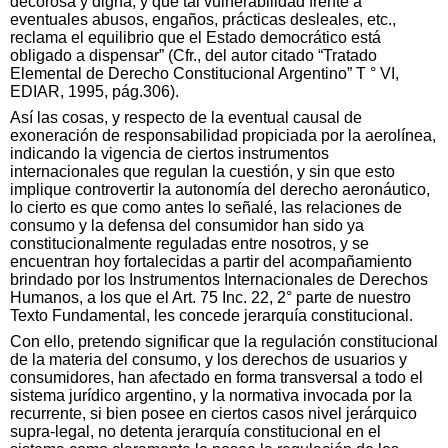
decorosa y digna, y que tal vulnerabilidad frente a
eventuales abusos, engaños, prácticas desleales, etc.,
reclama el equilibrio que el Estado democrático está
obligado a dispensar” (Cfr., del autor citado “Tratado
Elemental de Derecho Constitucional Argentino” T ° VI,
EDIAR, 1995, pág.306).
Así las cosas, y respecto de la eventual causal de
exoneración de responsabilidad propiciada por la aerolínea,
indicando la vigencia de ciertos instrumentos
internacionales que regulan la cuestión, y sin que esto
implique controvertir la autonomía del derecho aeronáutico,
lo cierto es que como antes lo señalé, las relaciones de
consumo y la defensa del consumidor han sido ya
constitucionalmente reguladas entre nosotros, y se
encuentran hoy fortalecidas a partir del acompañamiento
brindado por los Instrumentos Internacionales de Derechos
Humanos, a los que el Art. 75 Inc. 22, 2° parte de nuestro
Texto Fundamental, les concede jerarquía constitucional.
Con ello, pretendo significar que la regulación constitucional
de la materia del consumo, y los derechos de usuarios y
consumidores, han afectado en forma transversal a todo el
sistema jurídico argentino, y la normativa invocada por la
recurrente, si bien posee en ciertos casos nivel jerárquico
supra-legal, no detenta jerarquía constitucional en el