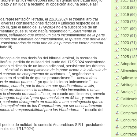
 sobre ellas, los vendedores habrían tenido que pagar todo lo
2017
(53)
diato y sin lugar a reclamo, ni oposición alguna porque así
2018
(82)
2019
(66)
ida representación letrada, el 22/10/2024 el tribunal arbitral
2020
(72)
diversas consideraciones fácticas y jurídicas respecto de la
do II), que el laudo del 17/9/2024 no era susceptible de un
2021
(90)
entario pues su texto había respondido “…
claramente el
iso, señalando que existió un claro incumplimiento de la parte
2022
(91)
iones que asumiera contractualmente, respuesta que deriva del
2023
(71)
s considerandos de cada uno de los puntos que fueron materia
tado III).
2024
(126
2025
(183
 copia de esa decisión del tribunal arbitral, la recordada
eiteró su pedido de nulidad del laudo del 17/9/2024 sosteniendo
Adopcion 
rido el dictado de un laudo adicional, persistieron los árbitros
 “…
si existió el incumplimiento de la parte actora a la cláusula de
Alimentos
el contrato de compraventa de acciones…
”, negándose a
ado en el sentido de que se pronunciasen “…
acerca de si
Aplicacio
tos de ambas partes…
”, ya que lo hicieron únicamente “…
en
Arbitraje 
dada, cuando, por la forma en que quedó trabada la litis,
minar previamente si la accionante había incumplido o no las
Arraigo
(1
n la cláusula precitada…
” que, en cuanto aquí interesa, preveía
“abogado objetivo” para que resolviera en 48 hs., y antes de
Calificac
o, cualquier divergencia en relación a una contingencia que se
o incumplimiento de los Compradores, por ser necesariamente
Codigo Ci
ximente de responsabilidad para los Vendedores
…” (escrito del
Comprave
Concursos
el pedido de nulidad, lo contestó Anaeróbicos S.R.L. postulando
Contratos
scrito del 7/11/2024).
Contratos