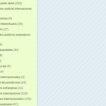
 parte debil
(250)
on judicial internacional
previa
(6)
intelectuales
(29)
ion
(27)
s publicos extranjeros
8)
resentable
(44)
8)
)
a ley
(5)
14)
 internacionales
(3)
 de jurisdiccion
(44)
es extranjeras
(11)
on internacional
(229)
os internacionales
(130)
autelares
(57)