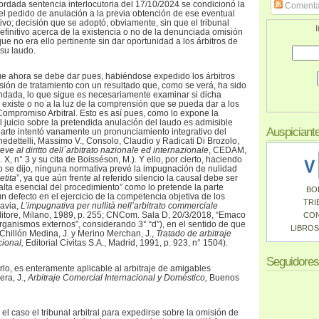
cordada sentencia interlocutoria del 17/10/2024 se condicionó la
Comenta
del pedido de anulación a la previa obtención de ese eventual
ivo; decisión que se adoptó, obviamente, sin que el tribunal
I
efinitivo acerca de la existencia o no de la denunciada omisión
e no era ello pertinente sin dar oportunidad a los árbitros de
 su laudo.
ue ahora se debe dar pues, habiéndose expedido los árbitros
ión de tratamiento con un resultado que, como se verá, ha sido
ndada, lo que sigue es necesariamente examinar si dicha
xiste o no a la luz de la comprensión que se pueda dar a los
ompromiso Arbitral. Esto es así pues, como lo expone la
l juicio sobre la pretendida anulación del laudo es admisible
Auspiciant
arte intentó vanamente un pronunciamiento integrativo del
Benedettelli, Massimo V., Consolo, Claudio y Radicati Di Brozolo,
e al diritto dell´arbitrato nazionale ed internazionale
, CEDAM,
X, n° 3 y su cita de Boisséson, M.). Y ello, por cierto, haciendo
 se dijo, ninguna normativa prevé la impugnación de nulidad
etita
”, ya que aún frente al referido silencio la causal debe ser
alta esencial del procedimiento” como lo pretende la parte
BO
defecto en el ejercicio de la competencia objetiva de los
TRI
lavia,
L’impugnativa per nullità nell’arbitrato commerciale
ditore, Milano, 1989, p. 255; CNCom. Sala D, 20/3/2018, “Emaco
CO
/ organismos externos”, considerando 3° “d”), en el sentido de que
LIBROS
 Chillón Medina, J. y Merino Merchan, J.,
Tratado de arbitraje
cional,
Editorial Civitas S.A., Madrid, 1991, p. 923, n° 1504).
Seguidores
rlo, es enteramente aplicable al arbitraje de amigables
ra, J.,
Arbitraje Comercial Internacional y Doméstico,
Buenos
 el caso el tribunal arbitral para expedirse sobre la omisión de