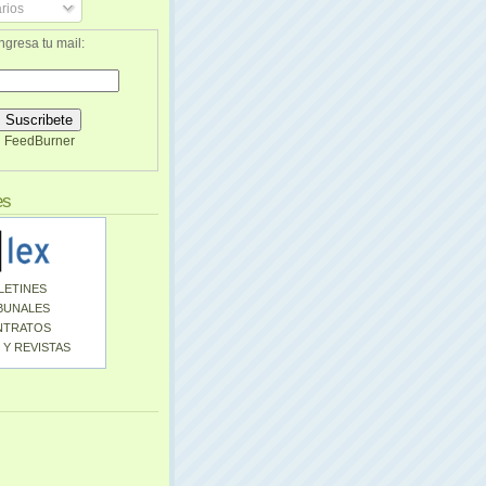
rios
ngresa tu mail:
FeedBurner
es
LETINES
BUNALES
NTRATOS
 Y REVISTAS