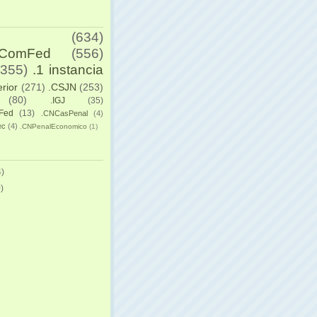
(634)
yComFed
(556)
(355)
.1 instancia
erior
(271)
.CSJN
(253)
(80)
.IGJ
(35)
Fed
(13)
.CNCasPenal
(4)
ec
(4)
.CNPenalEconomico
(1)
)
)