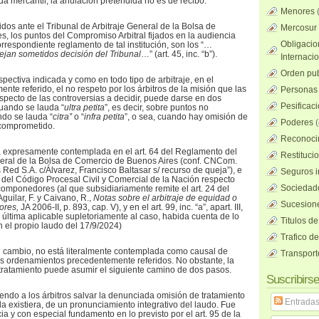
zada mercantil, la anulación pretendida no es de recibo.
Menores
dos ante el Tribunal de Arbitraje General de la Bolsa de
Mercosur
, los puntos del Compromiso Arbitral fijados en la audiencia
Obligacio
correspondiente reglamento de tal institución, son los “…
ejan sometidos decisión del Tribunal
…” (art. 45, inc. “b”).
Internaci
Orden pub
pectiva indicada y como en todo tipo de arbitraje, en el
ente referido, el no respeto por los árbitros de la misión que las
Personas 
especto de las controversias a decidir, puede darse en dos
Pesificac
 cuando se lauda “
ultra petita
”, es decir, sobre puntos no
ndo se lauda “
citra”
o “
infra petita
”, o sea, cuando hay omisión de
Poderes
(
 comprometido.
Reconocim
á expresamente contemplada en el art. 64 del Reglamento del
Restituci
neral de la Bolsa de Comercio de Buenos Aires (conf. CNCom.
 Red S.A. c/Álvarez, Francisco Baltasar s/ recurso de queja”), e
Seguros i
1 del Código Procesal Civil y Comercial de la Nación respecto
Sociedad
omponedores (al que subsidiariamente remite el art. 24 del
Aguilar, F. y Caivano, R.,
Notas sobre el arbitraje de equidad o
Sucesione
ores,
JA 2006-II, p. 893, cap. V), y en el art. 99, inc. “a”, apart. III,
a última aplicable supletoriamente al caso, habida cuenta de lo
Titulos de
n el propio laudo del 17/9/2024)
Trafico d
n cambio, no está literalmente contemplada como causal de
Transport
os ordenamientos precedentemente referidos. No obstante, la
tratamiento puede asumir el siguiente camino de dos pasos.
Suscribirse
iendo a los árbitros salvar la denunciada omisión de tratamiento
Entrada
lla existiera, de un pronunciamiento integrativo del laudo. Fue
cia y con especial fundamento en lo previsto por el art. 95 de la