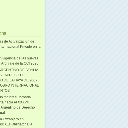
tina
as de Actualización de
nternacional Privado en la
n vigencia de las nuevas
 Arbitraje de la CCI 2026
ARGENTINO DE FAMILIA
 SE APROBÓ EL
O DE LA HAYA DE 2007
OBRO INTERNACIONAL
ENTOS
o motores! Jornada
ria hacia el XXXVII
 Argentino de Derecho
onal
o Extranjero en
s: ¿Es Obligatoria la