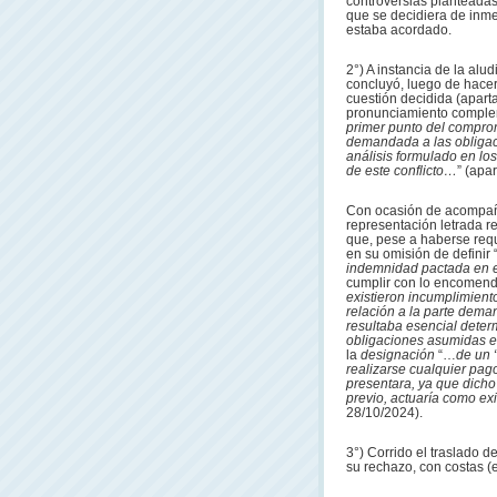
controversias planteadas
que se decidiera de inme
estaba acordado.
2°) A instancia de la alud
concluyó, luego de hacer 
cuestión decidida (aparta
pronunciamiento complem
primer
punto del comprom
demandada a las obligac
análisis formulado en lo
de este conflicto…
” (apar
Con ocasión de acompañar
representación letrada r
que, pese a haberse reque
en su omisión de definir
indemnidad pactada en 
cumplir con lo encomend
existieron incumplimien
relación a la parte deman
resultaba esencial deter
obligaciones asumidas e
la
designación
“…
de un 
realizarse cualquier pag
presentara, ya que dich
previo, actuaría como e
28/10/2024).
3°) Corrido el traslado d
su rechazo, con costas (e