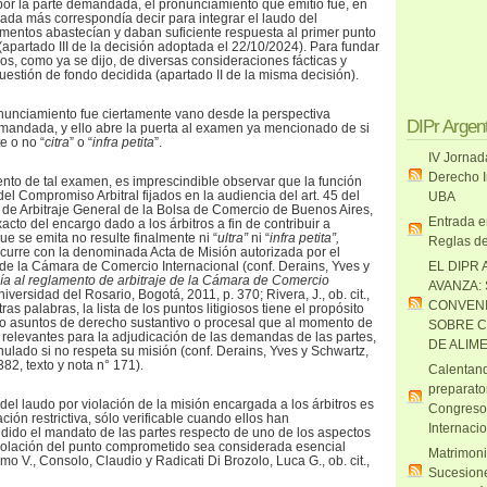
or la parte demandada, el pronunciamiento que emitió fue, en
nada más correspondía decir para integrar el laudo del
mentos abastecían y daban suficiente respuesta al primer punto
(apartado III de la decisión adoptada el 22/10/2024). Para fundar
tros, como ya se dijo, de diversas consideraciones fácticas y
cuestión de fondo decidida (apartado II de la misma decisión).
onunciamiento fue ciertamente vano desde la perspectiva
DIPr Argen
mandada, y ello abre la puerta al examen ya mencionado de si
e o no “
citra
” o “
infra petita
”.
IV Jornad
Derecho I
iento de tal examen, es imprescindible observar que la función
l Compromiso Arbitral fijados en la audiencia del art. 45 del
UBA
de Arbitraje General de la Bolsa de Comercio de Buenos Aires,
Entrada e
xacto del encargo dado a los árbitros a fin de contribuir a
ue se emita no resulte finalmente ni “
ultra”
ni “
infra petita”,
Reglas de
curre con la denominada Acta de Misión autorizada por el
de la Cámara de Comercio Internacional (conf. Derains, Yves y
EL DIPR 
ía al reglamento de arbitraje de la Cámara de Comercio
AVANZA:
niversidad del Rosario, Bogotá, 2011, p. 370; Rivera, J., ob. cit.,
CONVENI
ras palabras, la lista de los puntos litigiosos tiene el propósito
s o asuntos de derecho sustantivo o procesal que al momento de
SOBRE C
 relevantes para la adjudicación de las demandas de las partes,
DE ALIM
ulado si no respeta su misión (conf. Derains, Yves y Schwartz,
y 382, texto y nota n° 171).
Calentand
preparato
del laudo por violación de la misión encargada a los árbitros es
Congreso
ción restrictiva, sólo verificable cuando ellos han
Internaci
dido el mandato de las partes respecto de uno de los aspectos
violación del punto comprometido sea considerada esencial
Matrimoni
mo V., Consolo, Claudio y Radicati Di Brozolo, Luca G., ob. cit.,
Sucesione