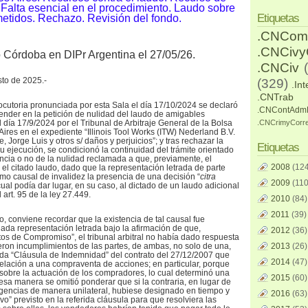
 Falta esencial en el procedimiento. Laudo sobre
Etiquetas
tidos. Rechazo. Revisión del fondo.
.CNCom
.CNCiv
o Córdoba en DIPr Argentina el 27/05/26.
.CNCiv
to de 2025.-
(329)
.Int
.CNTrab
locutoria pronunciada por esta Sala el día 17/10/2024 se declaró
.CNContAdm
nder en la petición de nulidad del laudo de amigables
día 17/9/2024 por el Tribunal de Arbitraje General de la Bolsa
.CNCrimyCorr
res en el expediente “Illinois Tool Works (ITW) Nederland B.V.
, Jorge Luis y otros s/ daños y perjuicios”; y tras rechazar la
Etiquetas
u ejecución, se condicionó la continuidad del trámite orientado
encia o no de la nulidad reclamada a que, previamente, el
2008
(124
se el citado laudo, dado que la representación letrada de parte
 causal de invalidez la presencia de una decisión “
citra
2009
(110
cual podía dar lugar, en su caso, al dictado de un laudo adicional
 art. 95 de la ley 27.449.
2010
(84)
2011
(39)
o, conviene recordar que la existencia de tal causal fue
ada representación letrada bajo la afirmación de que,
2012
(36)
os de Compromiso”, el tribunal arbitral no había dado respuesta
ieron incumplimientos de las partes, de ambas, no solo de una,
2013
(26)
da “Cláusula de Indemnidad” del contrato del 27/12/2007 que
2014
(47)
 relación a una compraventa de acciones; en particular, porque
sobre la actuación de los compradores, lo cual determinó una
2015
(60)
esa manera se omitió ponderar que si la contraria, en lugar de
gencias de manera unilateral, hubiese designado en tiempo y
2016
(63)
o” previsto en la referida cláusula para que resolviera las