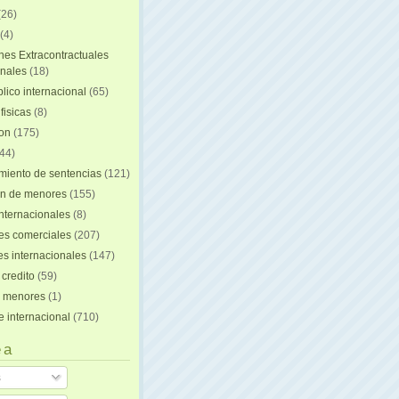
(26)
(4)
nes Extracontractuales
onales
(18)
lico internacional
(65)
fisicas
(8)
ion
(175)
44)
iento de sentencias
(121)
on de menores
(155)
nternacionales
(8)
es comerciales
(207)
s internacionales
(147)
 credito
(59)
e menores
(1)
e internacional
(710)
 a
s