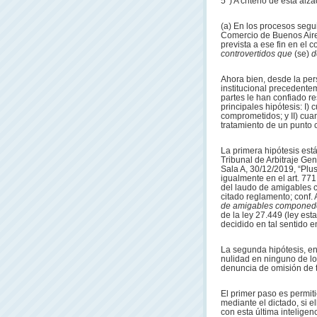
5°) A criterio de esta al
(a) En los procesos segui
Comercio de Buenos Aires
prevista a ese fin en el 
controvertidos que
(se)
d
Ahora bien, desde la pers
institucional precedentem
partes le han confiado r
principales hipótesis: I)
comprometidos; y II) cua
tratamiento de un punto
La primera hipótesis est
Tribunal de Arbitraje Ge
Sala A, 30/12/2019, “Plus
igualmente en el art. 77
del laudo de amigables c
citado reglamento; conf. 
de amigables componed
de la ley 27.449 (ley est
decidido en tal sentido e
La segunda hipótesis, e
nulidad en ninguno de l
denuncia de omisión de 
El primer paso es permit
mediante el dictado, si e
con esta última inteligen