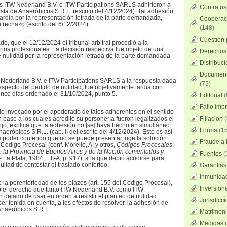
as ITW Nederland B.V. e ITW Participations SARLS adhirieron a
Contratos
sta de Anaeróbicos S.R.L. (escrito del 4/12/2024). Tal adhesión,
ardía por la representación letrada de la parte demandada,
Cooperaci
 rechazo (escrito del 6/12/2024).
(148)
Cuestion 
do, que el 12/12/2024 el tribunal arbitral procedió a la
rios profesionales. La decisión respectiva fue objeto de una
Derechos 
 nulidad por la representación letrada de la parte demandada
Distribuc
Documento
 Nederland B.V. e ITW Participations SARLS a la respuesta dada
(75)
especto del pedido de nulidad, fue objetivamente tardía con
cinco días ordenado el 31/10/2024, punto 5.
Editorial
(
Fallo imp
o invocado por el apoderado de tales adherentes en el sentido
n base a los cuales acreditó su personería fueron legalizados el
Filiacion
(
dijo, explica que la adhesión no [se] haya hecho en simultáneo
Forma
(15
aeróbicos S.R.L. (cap. II del escrito del 4/12/2024). Esto es así
 poder conferido que no se puede presentar, rige la solución
Fraude a l
l Código Procesal (conf. Morello, A. y otros,
Códigos Procesales
de la Provincia de Buenos Aires y de la Nación comentados y
Fuentes
(
La Plata, 1984, t. II-A, p. 917), a la que debió acudirse para
cultad de contestar el traslado conferido.
Garantias
Inmunidad
 la perentoriedad de los plazos (art. 155 del Código Procesal),
Inversion
o el derecho que tanto ITW Nederland B.V. como ITW
 dejado de usar en orden a resistir el planteo de nulidad
Jurisdicci
er tenida en cuenta, a los efectos de resolver, la adhesión de
Anaeróbicos S.R.L.
Matrimoni
Medidas c