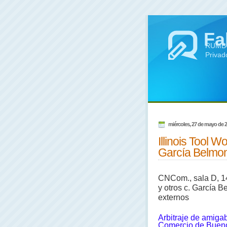
Fa
RUMBO 
Privad
miércoles, 27 de mayo de 
Illinois Tool 
García Belmon
CNCom., sala D, 14
y otros c. García B
externos
Arbitraje de amiga
Comercio de Buenos