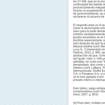
ley 27.449, que en la re
continuidad del trámite 
pronunciamiento integrat
hiciese un juzgamiento d
de pronunciamiento, ya qu
esclarecer el alcance de
El segundo paso es el q
sobre la denunciada omis
vano para la parte dema
omisión verdaderamente e
puntos acordados en el C
doctrina especializada, e
solo después de que la p
tribunal arbitral (conf. 
Luca G.,
Commentario brev
Padova, 2010, p. 995, ap. 
abstracción de que, como
del laudo “
citra
” o “
infra p
admitida, no como una “f
demandada, sino como un 
árbitros (conf. Lattanzi, F
internazionale,
Giuffrè E
S.A. c/ Finisterre S.A. s
no la han agotado (conf.
privado interno e interna
Esto último, valga señala
componedores (conf. Rive
Aires, 2007, p. 653).
(b) Pues bien, instado en