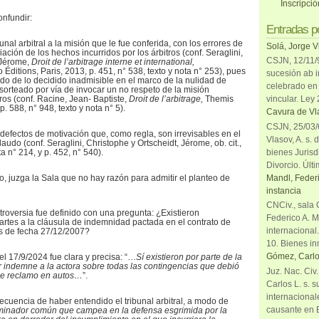
Inscripci
onfundir:
Entradas p
ibunal arbitral a la misión que le fue conferida, con los errores de
Solá, Jorge V
ación de los hechos incurridos por los árbitros (conf. Seraglini,
CSJN, 12/11/9
 Jérome,
Droit de l’arbitrage interne et international,
Éditions, Paris, 2013, p. 451, n° 538, texto y nota n° 253), pues
sucesión ab i
ndo de lo decidido inadmisible en el marco de la nulidad de
celebrado en 
 sorteado por vía de invocar un no respeto de la misión
os (conf. Racine, Jean- Baptiste,
Droit de l’arbitrage,
Themis
vincular. Ley
p. 588, n° 948, texto y nota n° 5).
Cavura de Vla
CSJN, 25/03/6
 defectos de motivación que, como regla, son irrevisables en el
Vlasov, A. s. 
audo (conf. Seraglini, Christophe y Ortscheidt, Jérome, ob. cit.,
bienes Jurisd
ta n° 214, y p. 452, n° 540).
Divorcio. Últi
Mandl, Federi
so, juzga la Sala que no hay razón para admitir el planteo de
instancia
CNCiv., sala 
troversia fue definido con una pregunta: ¿Existieron
Federico A. M
artes a la cláusula de indemnidad pactada en el contrato de
internacional
s de fecha 27/12/2007?
10. Bienes in
Gómez, Carlo
el 17/9/2024 fue clara y precisa: “…
Sí existieron por parte de la
ndemne a la actora sobre todas las contingencias que debió
Juz. Nac. Civ
 de reclamo en autos…
”.
Carlos L. s. 
internacional
secuencia de haber entendido el tribunal arbitral, a modo de
causante en 
minador común que campea en la defensa esgrimida por la