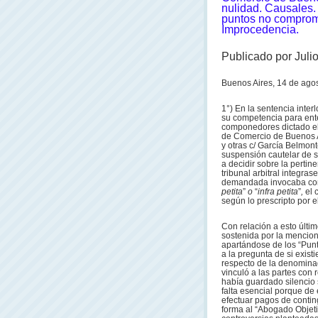
nulidad. Causales.
puntos no comprome
Improcedencia.
Publicado por Juli
Buenos Aires, 14 de agos
1°) En la sentencia inter
su competencia para ente
componedores dictado el 
de Comercio de Buenos Ai
y otras c/ García Belmonte
suspensión cautelar de s
a decidir sobre la pertin
tribunal arbitral integra
demandada invocaba como
petita
”
o
“
infra petita
”
,
el 
según lo prescripto por el
Con relación a esto últim
sostenida por la mencion
apartándose de los “Punt
a la pregunta de si exist
respecto de la denomina
vinculó a las partes con
había guardado silencio 
falta esencial porque de 
efectuar pagos de contin
forma al “Abogado Objetiv