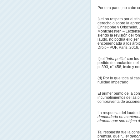
Por otra parte, no cabe c
I) el no respeto por el tr
derecho o sobre la apreci
Christophe y Ortscheidt,
Montchrestien – Lextenso 
siendo la revisión del fo
laudo, no podría ello ser
encomendada a los árbitr
Droit – PUF, París, 2016, 
II) el “
infra petita
” con los
pedido de anulación del l
p. 393, n° 458, texto y no
(d) Por lo que toca al ca
nulidad impetrado.
El primer punto de la con
incumplimientos de las p
compraventa de accione
La respuesta del laudo d
demandada en mantener i
afrontar que son objeto
Tal respuesta fue la con
premisa, que “…
el deno