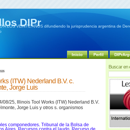
llos DIPr
A LOS VEINTE AÑOS difundiendo la jurisprudencia argentina de Dere
o
Inicio
Perfil
DIPrArg
Buscar en 
2026
Works (ITW) Nederland B.V. c.
te, Jorge Luis
/08/25, Illinois Tool Works (ITW) Nederland B.V.
elmonte, Jorge Luis y otros s. organismos
bles componedores. Tribunal de la Bolsa de
 Aires. Recursos contra el laudo. Recurso de