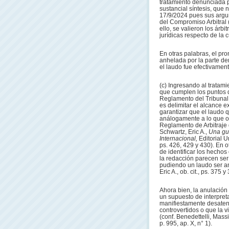
tratamiento denunciada p
sustancial síntesis, que 
17/9/2024 pues sus argu
del Compromiso Arbitral 
ello, se valieron los árbi
jurídicas respecto de la 
En otras palabras, el pr
anhelada por la parte de
el laudo fue efectivament
(c) Ingresando al tratam
que cumplen los puntos de
Reglamento del Tribunal 
es delimitar el alcance e
garantizar que el laudo q
análogamente a lo que o
Reglamento de Arbitraje 
Schwartz, Eric A.,
Una gu
Internacional,
Editorial U
ps. 426, 429 y 430). En ot
de identificar los hecho
la redacción parecen ser
pudiendo un laudo ser an
Eric A., ob. cit., ps. 375 
Ahora bien, la anulación 
un supuesto de interpreta
manifiestamente desaten
controvertidos o que la 
(conf. Benedettelli, Massi
p. 995, ap. X, n° 1).