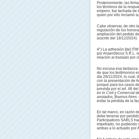
Posteriormente, las firm
los términos de la respue
empero, fue tachada de t
quien por ello reclamó su
Cabe observar, de otro la
regulación de los honora
ampliación del pedido de
(escrito del 18/12/2024).
4°) La adhesión [de] ITW
por Anaeróbicos S.R.L. r
relación al traslado por 
No excusa esa tardanza l
de que los testimonios e
día 28/11/2024, lo cual, 
con la presentación de An
porque para los casos de
prevista por el art. 48 de
en lo Civil y Comercial 
anotados,
Buenos Aires – 
evitar la pérdida de la fa
En tal marco, en razón de
debe tenerse por perdid
Participations SARLS han
impetrado, no pudiendo s
ambas a lo actuado por 