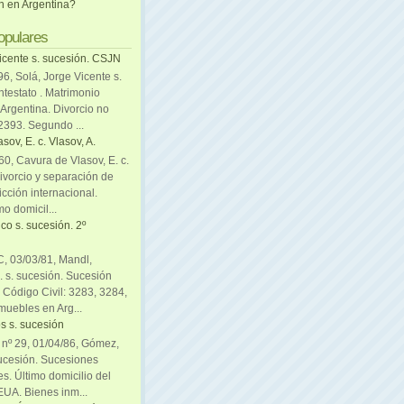
ón en Argentina?
opulares
icente s. sucesión. CSJN
6, Solá, Jorge Vicente s.
ntestato . Matrimonio
Argentina. Divorcio no
 2393. Segundo ...
sov, E. c. Vlasov, A.
0, Cavura de Vlasov, E. c.
divorcio y separación de
icción internacional.
mo domicil...
co s. sucesión. 2º
C, 03/03/81, Mandl,
. s. sucesión. Sucesión
. Código Civil: 3283, 3284,
muebles en Arg...
s s. sucesión
. nº 29, 01/04/86, Gómez,
sucesión. Sucesiones
es. Último domicilio del
EUA. Bienes inm...