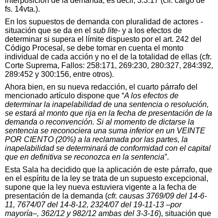
interposición de la demanda, es decir, 3.3.17 (cfr. cargo de
fs. 14vta.).
En los supuestos de demanda con pluralidad de actores -
situación que se da en el
sub lite-
y a los efectos de
determinar si supera el límite dispuesto por el art. 242 del
Código Procesal, se debe tomar en cuenta el monto
individual de cada acción y no el de la totalidad de ellas (cfr.
Corte Suprema, Fallos: 258:171, 269:230, 280:327, 284:392,
289:452 y 300:156, entre otros).
Ahora bien, en su nueva redacción, el cuarto párrafo del
mencionado artículo dispone que “
A los efectos de
determinar la inapelabilidad de una sentencia o resolución,
se estará al monto que rija en la fecha de presentación de la
demanda o reconvención. Si al momento de dictarse la
sentencia se reconociera una suma inferior en un VEINTE
POR CIENTO (20%) a la reclamada por las partes, la
inapelabilidad se determinará de conformidad con el capital
que en definitiva se reconozca en la sentencia
”.
Esta Sala ha decidido que la aplicación de este párrafo, que
en el espíritu de la ley se trata de un supuesto excepcional,
supone que la ley nueva estuviera vigente a la fecha de
presentación de la demanda (
cfr. causas 3769/09 del 14-6-
11, 7674/07 del
14-8-12, 2324/07 del 19-11-13 –por
mayoría–, 362/12 y 982/12 ambas del 3-3-16
), situación que