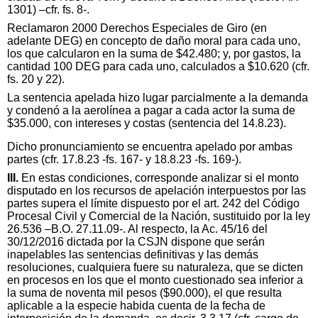
1301) –cfr. fs. 8-.
Reclamaron 2000 Derechos Especiales de Giro (en
adelante DEG) en concepto de daño moral para cada uno,
los que calcularon en la suma de $42.480; y, por gastos, la
cantidad 100 DEG para cada uno, calculados a $10.620 (cfr.
fs. 20 y 22).
La sentencia apelada hizo lugar parcialmente a la demanda
y condenó a la aerolínea a pagar a cada actor la suma de
$35.000, con intereses y costas (sentencia del 14.8.23).
Dicho pronunciamiento se encuentra apelado por ambas
partes (cfr. 17.8.23 -fs. 167- y 18.8.23 -fs. 169-).
III.
En estas condiciones, corresponde analizar si el monto
disputado en los recursos de apelación interpuestos por las
partes supera el límite dispuesto por el art. 242 del Código
Procesal Civil y Comercial de la Nación, sustituido por la ley
26.536 –B.O. 27.11.09-. Al respecto, la Ac. 45/16 del
30/12/2016 dictada por la CSJN dispone que serán
inapelables las sentencias definitivas y las demás
resoluciones, cualquiera fuere su naturaleza, que se dicten
en procesos en los que el monto cuestionado sea inferior a
la suma de noventa mil pesos ($90.000), el que resulta
aplicable a la especie habida cuenta de la fecha de