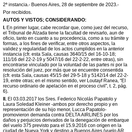
2ª instancia.- Buenos Aires, 28 de septiembre de 2023.-
Por recibidos.
AUTOS Y VISTOS; CONSIDERANDO:
I.
En primer lugar, cabe recordar que, como juez del recurso,
el Tribunal de Alzada tiene la facultad de revisarlo, aun de
oficio, tanto en cuanto a su procedencia, como a su trámite y
formas, a los fines de verificar, entre otros aspectos, la
validez y regularidad de los actos cumplidos en la anterior
instancia (cfr. esta Sala, causas 3640/15 del 16-10-18;
111/16 del 22-2-19 y 5047/16 del 22-2-22, entre otras), sin
encontrarse vinculado por la voluntad de las partes ni por la
resolución del juez, por más que se encuentre consentida
(cfr. esta Sala, causas 45/15 del 29-5-18 y 5142/14 del 22-2-
19, entre otras; en el mismo sentido, ver Loutayf Ranea, “El
recurso ordinario de apelación en el proceso civil”, t. 2, pág.
6).
II.
El 03.03.2017 los Sres. Federico Nicolás Papatolo y
Laura Soledad Kleiner -ambos por derecho propio y en
representación de su hijo menor, Lucca Papatolo-
promovieron demanda contra DELTA AIRLINES por los
daños y perjuicios derivados de la denegación de embarque
del vuelo 375 previsto para el 15.9.2016 con origen en la
ciudad de Nueva York y destino a Buenos Aires (vuelo AR