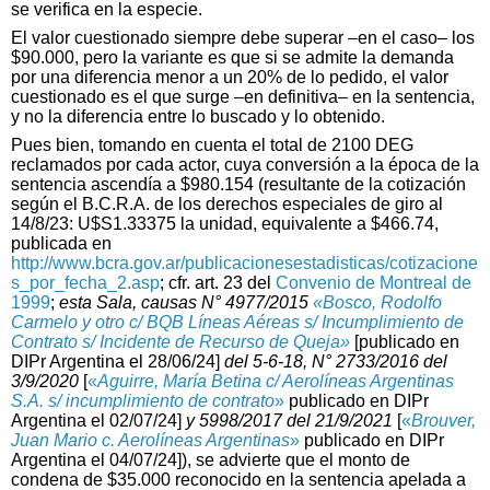
se verifica en la especie.
El valor cuestionado siempre debe superar –en el caso– los
$90.000, pero la variante es que si se admite la demanda
por una diferencia menor a un 20% de lo pedido, el valor
cuestionado es el que surge –en definitiva– en la sentencia,
y no la diferencia entre lo buscado y lo obtenido.
Pues bien, tomando en cuenta el total de 2100 DEG
reclamados por cada actor, cuya conversión a la época de la
sentencia ascendía a $980.154 (resultante de la cotización
según el B.C.R.A. de los derechos especiales de giro al
14/8/23: U$S1.33375 la unidad, equivalente a $466.74,
publicada en
http://www.bcra.gov.ar/publicacionesestadisticas/cotizacione
s_por_fecha_2.asp
; cfr. art. 23 del
Convenio de Montreal de
1999
;
esta Sala, causas N° 4977/2015
«Bosco, Rodolfo
Carmelo y otro c/ BQB Líneas Aéreas s/ Incumplimiento de
Contrato s/ Incidente de Recurso de Queja»
[publicado en
DIPr Argentina el 28/06/24]
del 5-6-18, N° 2733/2016 del
3/9/2020
[
«
Aguirre, María Betina c/ Aerolíneas Argentinas
S.A. s/ incumplimiento de contrato
»
publicado en DIPr
Argentina el 02/07/24]
y 5998/2017 del 21/9/2021
[
«
Brouver,
Juan Mario c. Aerolíneas Argentinas
»
publicado en DIPr
Argentina el 04/07/24]
), se advierte que el monto de
condena de $35.000 reconocido en la sentencia apelada a