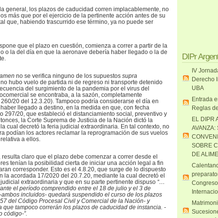
la general, los plazos de caducidad corren implacablemente, no
os más que por el ejercicio de la pertinente acción antes de su
al que, habiendo trascurrido ese término, ya no puede ser
spone que el plazo en cuestión, comienza a correr a partir de la
no o la del día en que la aeronave debería haber llegado o la de
DIPr Argen
te.
IV Jornad
xamen
no se verifica ninguno de los supuestos
supra
Derecho I
no hubo vuelo de partida ni de regreso ni transporte detenido
UBA
cuencia del surgimiento de la pandemia por el virus del
rocomercial se encontraba, a la sazón, completamente
Entrada e
o 260/20 del 12.3.20). Tampoco podría considerarse el día en
haber llegado a destino, en la medida en que, con fecha
Reglas de
to 297/20, que estableció el distanciamiento social, preventivo y
EL DIPR 
ntonces, la Corte Suprema de Justicia de la Nación dictó la
 cual decretó la feria judicial extraordinaria. En tal contexto, no
AVANZA:
a podían los actores reclamar la reprogramación de sus vuelos
CONVENI
relativa a ellos.
SOBRE C
DE ALIM
al, resulta claro que el plazo debe comenzar a correr desde el
s tenían la posibilidad cierta de iniciar una acción legal a fin
Calentand
aran corresponder. Esto es el 4.8.20, que surge de lo dispuesto
preparato
n la acordada 17/2020 del 20.7.20, mediante la cual decretó el
 judicial extraordinaria y que en su parte pertinente dispuso
“…
Congreso
nte el período comprendido entre el 18 de julio y el 3 de
Internaci
 -ambos incluidos- quedará suspendido el curso de los plazos
 157 del Código Procesal Civil y Comercial de la Nación- y
Matrimoni
ra que tampoco correrán los plazos de caducidad de instancia. -
Sucesione
o código-”.