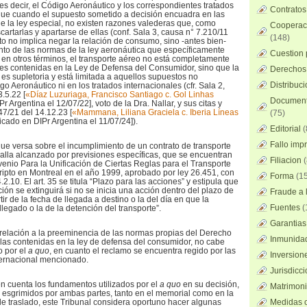
 es decir, el Código Aeronáutico y los correspondientes tratados
Contratos
que cuando el supuesto sometido a decisión encuadra en las
de la ley especial, no existen razones valederas que, como
Cooperaci
scartarlas y apartarse de ellas (conf. Sala 3, causa n° 7.210/11
(148)
to no implica negar la relación de consumo, sino -antes bien-
to de las normas de la ley aeronáutica que específicamente
Cuestion 
o en otros términos, el transporte aéreo no está completamente
nes contenidas en la Ley de Defensa del Consumidor, sino que la
Derechos 
 es supletoria y está limitada a aquellos supuestos no
Distribuc
 Aeronáutico ni en los tratados internacionales (cfr. Sala 2,
.5.22 [
«Díaz Luzuriaga, Francisco Santiago c. Gol Linhas
Documento
 Argentina el 12/07/22], voto de la Dra. Nallar, y sus citas y
7/21 del 14.12.23 [
«Mammana, Liliana Graciela c. Iberia Líneas
(75)
icado en DIPr Argentina el 11/07/24]).
Editorial
(
Fallo imp
que versa sobre el incumplimiento de un contrato de transporte
halla alcanzado por previsiones específicas, que se encuentran
Filiacion
(
nio Para la Unificación de Ciertas Reglas para el Transporte
ripto en Montreal en el año 1999, aprobado por ley 26.451, con
Forma
(15
2.10. El art. 35 se titula “Plazo para las acciones” y estipula que
ón se extinguirá si no se inicia una acción dentro del plazo de
Fraude a l
ir de la fecha de llegada a destino o la del día en que la
Fuentes
(
legado o la de la detención del transporte”.
Garantias
 relación a la preeminencia de las normas propias del Derecho
Inmunidad
las contenidas en la ley de defensa del consumidor, no cabe
o por el
a quo
, en cuanto el reclamo se encuentra regido por las
Inversion
ternacional mencionado.
Jurisdicci
n cuenta los fundamentos utilizados por el
a quo
en su decisión,
Matrimoni
 esgrimidos por ambas partes, tanto en el memorial como en la
de traslado, este Tribunal considera oportuno hacer algunas
Medidas c