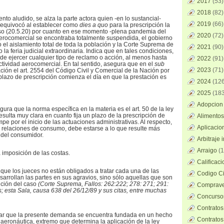
2017
(53)
2018
(82)
nto aludido, se alza la parte actora quien -en lo sustancial-
2019
(66)
 equivocó al establecer como
dies a quo
para la prescripción la
eso (20.5.20) por cuanto en ese momento -plena pandemia del
2020
(72)
erocomercial se encontraba totalmente suspendida, el gobierno
 el aislamiento total de toda la población y la Corte Suprema de
2021
(90)
 la feria judicial extraordinaria. Indica que en tales condiciones,
 de ejercer cualquier tipo de reclamo o acción, al menos hasta
2022
(91)
ctividad aerocomercial. En tal sentido, asegura que en el
sub
2023
(71)
ación el art. 2554 del Código Civil y Comercial de la Nación por
 plazo de prescripción comienza el día en que la prestación es
2024
(126
2025
(183
Adopcion 
ra que la norma específica en la materia es el art. 50 de la ley
sulta muy clara en cuanto fija un plazo de la prescripción de
Alimentos
mpe por el inicio de las actuaciones administrativas. Al respecto,
Aplicacio
 relaciones de consumo, debe estarse a lo que resulte más
 del consumidor.
Arbitraje 
Arraigo
(1
 imposición de las costas.
Calificac
ue los jueces no están obligados a tratar cada una de las
Codigo Ci
rrollan las partes en sus agravios, sino sólo aquellas que son
ución del caso
(Corte Suprema, Fallos: 262:222; 278: 271; 291:
Comprave
s; esta Sala, causa 638 del 26/12/89 y sus citas, entre muchas
Concursos
Contratos
lar que la presente demanda se encuentra fundada en un hecho
Contratos
 aeronáutica, extremo que determina la aplicación de la ley