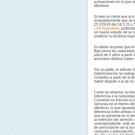
aclaraciones en lo que re
Montreal.
Si bien es cierto que al
invariablemente que se tr
25.155/18 del 18.5.20 y S
LAN Argentina»
publicado
un nuevo estudio de la cu
sostiene la doctrina may
Es dable recordar que e
Bajo pena de caducidad, 
plazo de 2 años a partir 
aeronave debiera haber l
Por su parte, el artícul
indemnización se extingu
contados a partir de la f
haber llegado o la de la 
Como se observa, la modi
referencia a la caducidad
Convenio en francés sí ut
Varsovia en el mismo id
idénticos, lo que igualm
diferencia entre ambas n
que se presenta en el tex
la extinción del derecho 
correspondiente- está a
de prescripción de la ac
consumo y prescripción, 