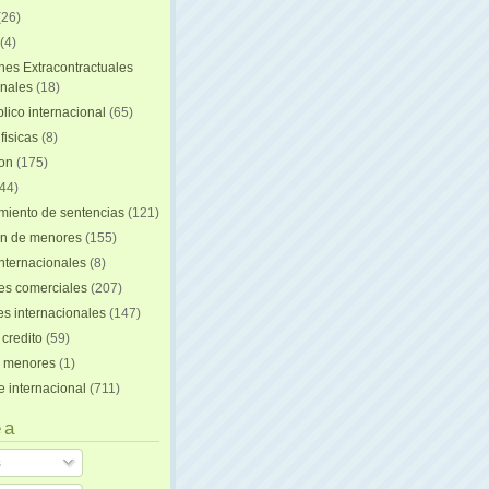
(26)
(4)
nes Extracontractuales
onales
(18)
lico internacional
(65)
fisicas
(8)
ion
(175)
44)
iento de sentencias
(121)
on de menores
(155)
nternacionales
(8)
es comerciales
(207)
s internacionales
(147)
 credito
(59)
e menores
(1)
e internacional
(711)
 a
s