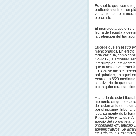
Es sabido que, como reg
pudiendo ser interrumpid
vencimiento, de manera t
ejercitado.
El mentado artículo 35 di
fecha de llegada a desti
la detención del transpor
Sucede que en el
sub e
mencionados. En efecto, 
toda vez que, como conse
Covid19, la actividad ae
interrumpida (cfr. decret
que la aeronave debería 
19.3.20 se dictó el decre
obligatorio y, en aquel e
Acordada 6/20 mediante la
se advierte de qué maner
o cualquier otra cuestión 
A criterio de este tribun
momento en que los actore
de reclamar lo que estim
por el máximo Tribunal e
levantamiento de la feria
9°) Establecer,… que dura
agosto del corriente año
procesales -cfr. artículo
administrativos. Se acla
cfr. artículo 311 del mism