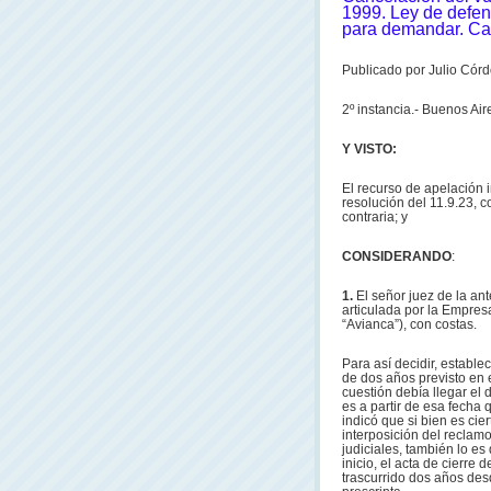
1999. Ley de defen
para demandar. Cad
Publicado por Julio Córd
2º instancia.- Buenos Air
Y VISTO:
El recurso de apelación i
resolución del 11.9.23, c
contraria; y
CONSIDERANDO
:
1.
El señor juez de la ant
articulada por la Empres
“Avianca”), con costas.
Para así decidir, estable
de dos años previsto en e
cuestión debía llegar el 
es a partir de esa fecha
indicó que si bien es cier
interposición del reclam
judiciales, también lo e
inicio, el acta de cierre 
trascurrido dos años des