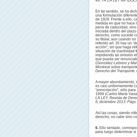
49, TR LA LEY AR /DOC
En tal sentido, se ha di
una formulación diferent
de 1929. Frente a ello, c
medida en que no hace re
pena de caducidad, sino 
iniciada dentro del plazo
derecho, como sucede co
su titular, aun cuando no
referido art. 35 hay un “
acción”, sin que haga ref
situación de inactividad 
impidiendo tal omisión el
que pueda ser renunciable
(
González-Lebrero y Mart
Montreal sobre transport
Derecho del Transporte: t
A mayor abundamiento, se
es casi uniformemente ca
“prescripción”, sólo par
1999 (
Carlos María Vasal
LA LEY, Revista de Dere
6, diciembre 2013. Págs.
Así las cosas, siendo níti
derecho, no cabe sino co
6.
Ello sentado, corresp
para luego determinar si 