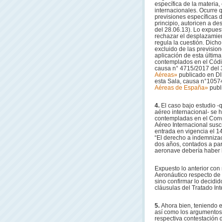
específica de la materia,
internacionales. Ocurre 
previsiones específicas 
principio, autoricen a de
del 28.06.13). Lo expues
rechazar el desplazamien
regula la cuestión. Dich
excluido de las previsio
aplicación de esta última
contemplados en el Código
causa n° 4715/2017 del 3
Aéreas»
publicado en DIPr
esta Sala, causa n°10574
Aéreas de España»
publ
4.
El caso bajo estudio -
aéreo internacional- se 
contempladas en el Conve
Aéreo Internacional susc
entrada en vigencia el 14.
“El derecho a indemnizaci
dos años, contados a part
aeronave debería haber l
Expuesto lo anterior con
Aeronáutico respecto de 
sino confirmar lo decidid
cláusulas del Tratado In
5.
Ahora bien, teniendo e
así como los argumentos
respectiva contestación 