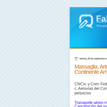
Fa
RUMBO 
Privad
viernes, 20 de septiembre 
Massaglia, Art
Continente Am
CNCiv. y Com. Fed
c. Aerovías del Co
perjuicios
Transporte aéreo i
Cancelación del v