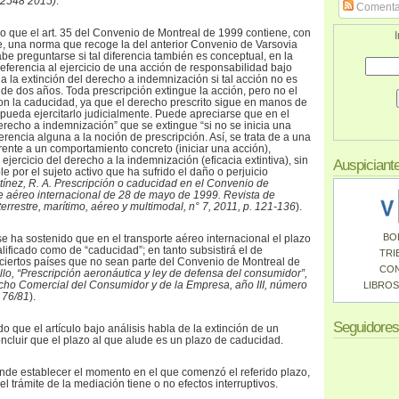
/2548 2015)
.
Comenta
cho que el art. 35 del Convenio de Montreal de 1999 contiene, con
I
e, una norma que recoge la del anterior Convenio de Varsovia
abe preguntarse si tal diferencia también es conceptual, en la
ferencia al ejercicio de una acción de responsabilidad bajo
a la extinción del derecho a indemnización si tal acción no es
 de dos años. Toda prescripción extingue la acción, pero no el
n la caducidad, ya que el derecho prescrito sigue en manos de
 pueda ejercitarlo judicialmente. Puede apreciarse que en el
derecho a indemnización” que se extingue “si no se inicia una
erencia alguna a la noción de prescripción. Así, se trata de a una
frente a un comportamiento concreto (iniciar una acción),
 ejercicio del derecho a la indemnización (eficacia extintiva), sin
Auspiciant
 por el sujeto activo que ha sufrido el daño o perjuicio
ínez, R. A. Prescripción o caducidad en el Convenio de
e aéreo internacional de 28 de mayo de 1999. Revista de
errestre, marítimo, aéreo y multimodal, n° 7, 2011, p. 121-136
).
BO
 ha sostenido que en el transporte aéreo internacional el plazo
lificado como de “caducidad”; en tanto subsistirá el de
TRI
a ciertos países que no sean parte del Convenio de Montreal de
CO
lo, “Prescripción aeronáutica y ley de defensa del consumidor”,
cho Comercial del Consumidor y de la Empresa, año III, número
LIBROS
 76/81
).
Seguidores
do que el artículo bajo análisis habla de la extinción de un
ncluir que el plazo al que alude es un plazo de caducidad.
onde establecer el momento en el que comenzó el referido plazo,
el trámite de la mediación tiene o no efectos interruptivos.