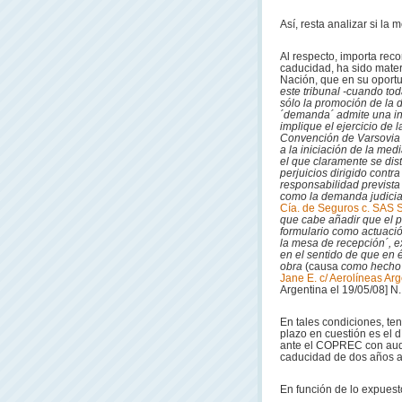
Así, resta analizar si l
Al respecto, importa reco
caducidad, ha sido mater
Nación, que en su oport
este tribunal -cuando tod
sólo la promoción de la
´demanda´ admite una int
implique el ejercicio de l
Convención de Varsovia –
a la iniciación de la med
el que claramente se dis
perjuicios dirigido contra
responsabilidad prevista 
como la demanda judicial
Cía. de Seguros c. SAS 
que cabe añadir que el pr
formulario como actuación
la mesa de recepción´, 
en el sentido de que en é
obra
(causa
como hecho 
Jane E. c/ Aerolíneas Arg
Argentina el 19/05/08] N.
En tales condiciones, te
plazo en cuestión es el dí
ante el COPREC con audie
caducidad de dos años ap
En función de lo expuest