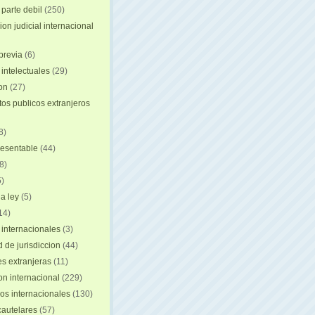
 parte debil
(250)
on judicial internacional
previa
(6)
intelectuales
(29)
ion
(27)
s publicos extranjeros
8)
resentable
(44)
8)
)
a ley
(5)
14)
 internacionales
(3)
 de jurisdiccion
(44)
es extranjeras
(11)
on internacional
(229)
os internacionales
(130)
autelares
(57)