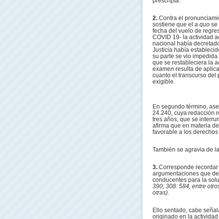
prescripta.
2.
Contra el pronunciamie
sostiene que el
a quo
se
fecha del vuelo de regr
COVID 19- la actividad a
nacional había decretado
Justicia había establecido
su parte se vio impedida
que se restableciera la a
examen
resulta de aplic
cuanto el transcurso del
exigible.
En segundo término, asegu
24.240, cuya redacción re
tres años, que se interru
afirma que en materia de
favorable a los derechos
También se agravia de la
3.
Corresponde recordar q
argumentaciones que desa
conducentes para la sol
390; 308: 584, entre otro
otras).
Ello sentado, cabe seña
originado en la actividad