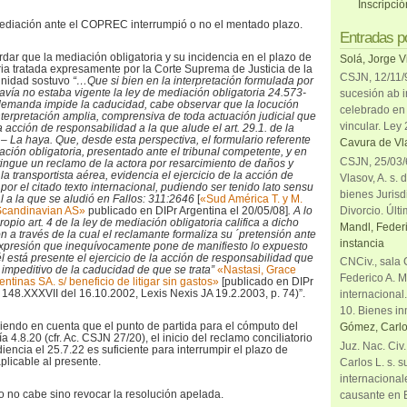
Inscripci
a mediación ante el COPREC interrumpió o no el mentado plazo.
Entradas p
rdar que la mediación obligatoria y su incidencia en el plazo de
Solá, Jorge V
ia tratada expresamente por la Corte Suprema de Justicia de la
CSJN, 12/11/9
unidad sostuvo
“…Que si bien en la interpretación formulada por
avía no estaba vigente la ley de mediación obligatoria 24.573-
sucesión ab i
 demanda impide la caducidad, cabe observar que la locución
celebrado en 
erpretación amplia, comprensiva de toda actuación judicial que
vincular. Ley
a acción de responsabilidad a la que alude el art. 29.1. de la
 La haya. Que, desde esta perspectiva, el formulario referente
Cavura de Vla
iación obligatoria, presentado ante el tribunal competente, y en
CSJN, 25/03/6
tingue un reclamo de la actora por resarcimiento de daños y
 la transportista aérea, evidencia el ejercicio de la acción de
Vlasov, A. s. 
por el citado texto internacional, pudiendo ser tenido lato sensu
bienes Jurisd
 a la que se aludió en Fallos: 311:2646
[
«Sud América T. y M.
Divorcio. Últi
Scandinavian AS»
publicado en DIPr Argentina el 20/05/08]
. A lo
opio art. 4 de la ley de mediación obligatoria califica a dicho
Mandl, Federi
 a través de la cual el reclamante formaliza su ´pretensión ante
instancia
expresión que inequívocamente pone de manifiesto lo expuesto
l está presente el ejercicio de la acción de responsabilidad que
CNCiv., sala 
impeditivo de la caducidad de que se trata”
«Nastasi, Grace
Federico A. M
entinas SA. s/ beneficio de litigar sin gastos»
[publicado en DIPr
 148.XXXVII del 16.10.2002, Lexis Nexis JA 19.2.2003, p. 74)”.
internacional
10. Bienes in
niendo en cuenta que el punto de partida para el cómputo del
Gómez, Carlo
a 4.8.20 (cfr. Ac. CSJN 27/20), el inicio del reclamo conciliatorio
Juz. Nac. Civ
ncia el 25.7.22 es suficiente para interrumpir el plazo de
licable al presente.
Carlos L. s. 
internacional
o no cabe sino revocar la resolución apelada.
causante en 