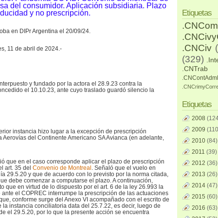
sa del consumidor. Aplicación subsidiaria. Plazo
Etiquetas
ucidad y no prescripción.
.CNCom
oba en DIPr Argentina el 20/09/24.
.CNCiv
.CNCiv
es, 11 de abril de 2024.-
(329)
.Int
.CNTrab
.CNContAdm
nterpuesto y fundado por la actora el 28.9.23 contra la
.CNCrimyCorr
oncedido el 10.10.23, ante cuyo traslado guardó silencio la
Etiquetas
2008
(124
2009
(110
erior instancia hizo lugar a la excepción de prescripción
a Aerovías del Continente Americano SA Avianca (en adelante,
2010
(84)
2011
(39)
ció que en el caso corresponde aplicar el plazo de prescripción
2012
(36)
l art. 35 del
Convenio de Montreal
. Señaló que el vuelo en
día 29.5.20 y que de acuerdo con lo previsto por la norma citada,
2013
(26)
 que debe comenzar a computarse el plazo. A continuación,
2014
(47)
to que en virtud de lo dispuesto por el art. 6 de la ley 26.993 la
o ante el COPREC interrumpe la prescripción de las actuaciones
2015
(60)
s que, conforme surge del Anexo VI acompañado con el escrito de
de la instancia conciliatoria data del 25.7.22, es decir, luego de
2016
(63)
de el 29.5.20, por lo que la presente acción se encuentra