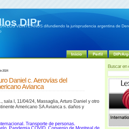
llos DIPr
A LOS VEINTE AÑOS difundiendo la jurisprudencia argentina de Dere
o
Inicio
Perfil
DIPrArg
Buscar en 
de 2024
uro Daniel c. Aerovías del
ericano Avianca
., sala
I, 11/04/24, Massaglia, Arturo Daniel y otro
ntinente Americano SA Avianca s. daños y
nternacional. Transporte de personas.
uelo. Pandemia COVID. Convenio de Montreal de