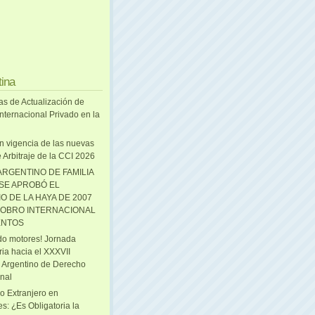
tina
as de Actualización de
nternacional Privado en la
n vigencia de las nuevas
 Arbitraje de la CCI 2026
ARGENTINO DE FAMILIA
 SE APROBÓ EL
O DE LA HAYA DE 2007
OBRO INTERNACIONAL
ENTOS
o motores! Jornada
ria hacia el XXXVII
 Argentino de Derecho
onal
o Extranjero en
s: ¿Es Obligatoria la