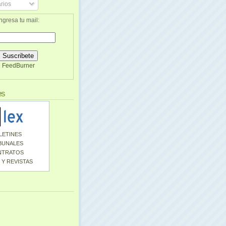
rios
ngresa tu mail:
FeedBurner
es
LETINES
BUNALES
NTRATOS
 Y REVISTAS