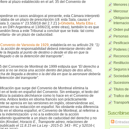
fiere al plazo establecido en el art. 35 del Convenio de
Menores
Mercosur
 expedirse en casos análogos al presente, esta Cámara interpretó
Obligacio
ataba de un plazo de prescripción (cfr. esta Sala, causa n°
Internaci
ala 3, causa n° 23.558/18 del 2.7.21 [
«Ghidella, Marta Elba c.
 en DIPr Argentina el 13/06/23], entre otras), también lo es que
Orden pub
estión lleva a este Tribunal a concluir que se trata -tal como
oritaria- de un plazo de caducidad.
Personas 
Pesificac
l
Convenio de Varsovia de 1929
, establecía en su artículo 29:
“1)
la acción de responsabilidad deberá intentarse dentro del
Poderes
(
de la llegada al punto de destino o desde el día en que la
legado o de la detención del transporte”
.
Reconocim
Restituci
o 35 del Convenio de Montreal de 1999 estipula que
“El derecho a
Seguros i
irá si no se inicia una acción dentro del plazo de dos años,
echa de llegada a destino o la del día en que la aeronave debería
Sociedad
detención del transporte”
.
Sucesione
ficación que surge del Convenio de Montreal elimina la
Titulos de
 en el texto en español del Convenio. Sin embargo, el texto del
iliza la palabra
déchéance
como lo hace en el Convenio de
Trafico d
ioma. Ambos textos en idioma francés son prácticamente
Transport
ente se aprecia en las versiones en inglés, observándose así,
ormas en su redacción en español. No obstante esta diferencia
to en el idioma español, el Convenio de Montreal, al referirse a
Suscribirse
a la indemnización -y no a la extinción de la acción
ludiendo igualmente a un plazo de caducidad del derecho y no
ción
(Knobel, Horacio E., Transporte aéreo, relaciones de
Entrada
publicado el 11.8.15 en La Ley - 2015-D. 343 - RC y S2016-I,