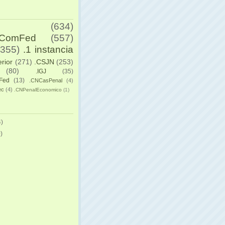
(634)
yComFed
(557)
(355)
.1 instancia
erior
(271)
.CSJN
(253)
(80)
.IGJ
(35)
Fed
(13)
.CNCasPenal
(4)
ec
(4)
.CNPenalEconomico
(1)
)
)