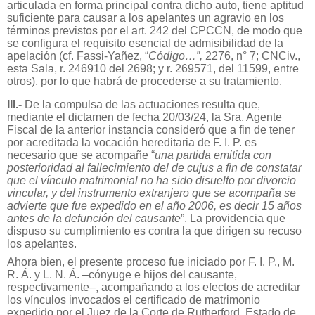
articulada en forma principal contra dicho auto, tiene aptitud
suficiente para causar a los apelantes un agravio en los
términos previstos por el art. 242 del CPCCN, de modo que
se configura el requisito esencial de admisibilidad de la
apelación (cf. Fassi-Yañez, “
Código…”,
2276, n° 7; CNCiv.,
esta Sala, r. 246910 del 2698; y r. 269571, del 11599, entre
otros), por lo que habrá de procederse a su tratamiento.
III.-
De la compulsa de las actuaciones resulta que,
mediante el dictamen de fecha 20/03/24, la Sra. Agente
Fiscal de la anterior instancia consideró que a fin de tener
por acreditada la vocación hereditaria de F. I. P. es
necesario que se acompañe “
una partida emitida con
posterioridad al fallecimiento del de cujus a fin de constatar
que el vínculo matrimonial no ha sido disuelto por divorcio
vincular, y del instrumento extranjero que se acompaña se
advierte que fue expedido en el año 2006, es decir 15 años
antes de la defunción del causante
”. La providencia que
dispuso su cumplimiento es contra la que dirigen su recuso
los apelantes.
Ahora bien, el presente proceso fue iniciado por F. I. P., M.
R. Á. y L. N. Á. –cónyuge e hijos del causante,
respectivamente–, acompañando a los efectos de acreditar
los vínculos invocados el certificado de matrimonio
expedido por el Juez de la Corte de Rutherford, Estado de