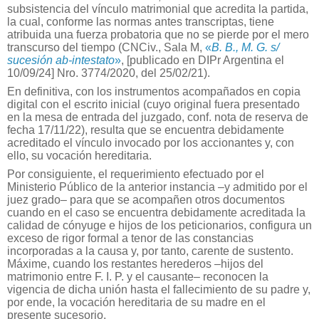
subsistencia del vínculo matrimonial que acredita la partida,
la cual, conforme las normas antes transcriptas, tiene
atribuida una fuerza probatoria que no se pierde por el mero
transcurso del tiempo (CNCiv., Sala M,
«
B. B., M. G. s/
sucesión ab-intestato
»
, [publicado en DIPr Argentina el
10/09/24] Nro. 3774/2020, del 25/02/21).
En definitiva, con los instrumentos acompañados en copia
digital con el escrito inicial (cuyo original fuera presentado
en la mesa de entrada del juzgado, conf. nota de reserva de
fecha 17/11/22), resulta que se encuentra debidamente
acreditado el vínculo invocado por los accionantes y, con
ello, su vocación hereditaria.
Por consiguiente, el requerimiento efectuado por el
Ministerio Público de la anterior instancia –y admitido por el
juez grado– para que se acompañen otros documentos
cuando en el caso se encuentra debidamente acreditada la
calidad de cónyuge e hijos de los peticionarios, configura un
exceso de rigor formal a tenor de las constancias
incorporadas a la causa y, por tanto, carente de sustento.
Máxime, cuando los restantes herederos –hijos del
matrimonio entre F. I. P. y el causante– reconocen la
vigencia de dicha unión hasta el fallecimiento de su padre y,
por ende, la vocación hereditaria de su madre en el
presente sucesorio.