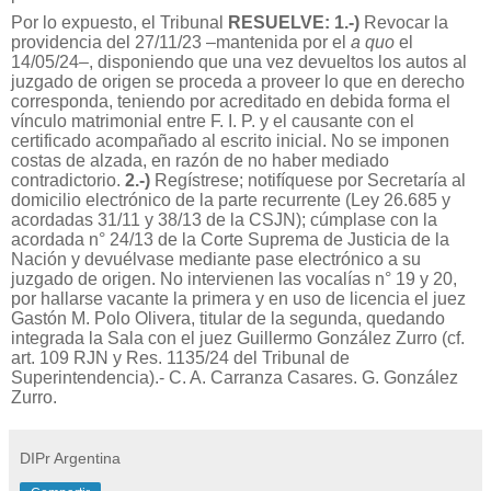
Por lo expuesto, el Tribunal
RESUELVE: 1.-)
Revocar la
providencia del 27/11/23 –mantenida por el
a quo
el
14/05/24–, disponiendo que una vez devueltos los autos al
juzgado de origen se proceda a proveer lo que en derecho
corresponda, teniendo por acreditado en debida forma el
vínculo matrimonial entre F. I. P. y el causante con el
certificado acompañado al escrito inicial. No se imponen
costas de alzada, en razón de no haber mediado
contradictorio.
2.-)
Regístrese; notifíquese por Secretaría al
domicilio electrónico de la parte recurrente (Ley 26.685 y
acordadas 31/11 y 38/13 de la CSJN); cúmplase con la
acordada n° 24/13 de la Corte Suprema de Justicia de la
Nación y devuélvase mediante pase electrónico a su
juzgado de origen. No intervienen las vocalías n° 19 y 20,
por hallarse vacante la primera y en uso de licencia el juez
Gastón M. Polo Olivera, titular de la segunda, quedando
integrada la Sala con el juez Guillermo González Zurro (cf.
art. 109 RJN y Res. 1135/24 del Tribunal de
Superintendencia).- C. A. Carranza Casares. G. González
Zurro.
DIPr Argentina