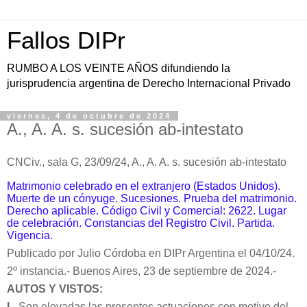
Fallos DIPr
RUMBO A LOS VEINTE AÑOS difundiendo la
jurisprudencia argentina de Derecho Internacional Privado
viernes, 4 de octubre de 2024
A., A. A. s. sucesión ab-intestato
CNCiv., sala G, 23/09/24,
A., A. A. s. sucesión ab-intestato
Matrimonio celebrado en el extranjero (Estados Unidos).
Muerte de un cónyuge. Sucesiones. Prueba del matrimonio.
Derecho aplicable. Código Civil y Comercial: 2622. Lugar
de celebración. Constancias del Registro Civil. Partida.
Vigencia.
Publicado por Julio Córdoba en DIPr Argentina el 04/10/24.
2º instancia.-
Buenos Aires, 23 de septiembre de 2024.-
AUTOS Y VISTOS:
I.-
Son elevadas las presentes actuaciones con motivo del