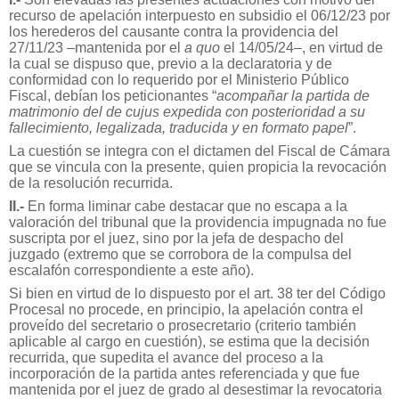
recurso de apelación interpuesto en subsidio el 06/12/23 por
los herederos del causante contra la providencia del
27/11/23 –mantenida por el
a quo
el 14/05/24–, en virtud de
la cual se dispuso que, previo a la declaratoria y de
conformidad con lo requerido por el Ministerio Público
Fiscal, debían los peticionantes “
acompañar la partida de
matrimonio del de cujus expedida con posterioridad a su
fallecimiento, legalizada, traducida y en formato papel
”.
La cuestión se integra con el dictamen del Fiscal de Cámara
que se vincula con la presente, quien propicia la revocación
de la resolución recurrida.
II.-
En forma liminar cabe destacar que no escapa a la
valoración del tribunal que la providencia impugnada no fue
suscripta por el juez, sino por la jefa de despacho del
juzgado (extremo que se corrobora de la compulsa del
escalafón correspondiente a este año).
Si bien en virtud de lo dispuesto por el art. 38 ter del Código
Procesal no procede, en principio, la apelación contra el
proveído del secretario o prosecretario (criterio también
aplicable al cargo en cuestión), se estima que la decisión
recurrida, que supedita el avance del proceso a la
incorporación de la partida antes referenciada y que fue
mantenida por el juez de grado al desestimar la revocatoria