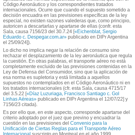
Código Aeronáutico y los correspondientes tratados
internacionales. Ocurre que cuando el supuesto sometido a
decisión encuadra en las previsiones específicas de la ley
especial, no existen razones valederas que, como principio,
autoricen a descartarlas y apartarse de ellas (confr. esta
Sala, causa 7156/23 del 30.7.24 [
«Eichenblat, Sergio
Eduardo c. Despegar.com.ar»
publicado en DIPr Argentina
el 25/09/24]).
Lo dicho no implica negar la relación de consumo sino
rechazar el desplazamiento de la ley aeronáutica que regula
la cuestión. En otras palabras, el transporte aéreo no está
completamente excluido de las previsiones contenidas en la
Ley de Defensa del Consumidor, sino que la aplicación de
esa norma es supletoria y está limitada a aquellos
supuestos no contemplados en el Código Aeronáutico ni en
los tratados internacionales (cfr. esta Sala, causa 4715/17
del 3.5.22
[
«Díaz Luzuriaga, Francisco Santiago c. Gol
Linhas Aéreas»
publicado en DIPr Argentina el 12/07/22]
y
7156/23 citada).
Es por ello que, en este aspecto, corresponde apartarse del
criterio adoptado por el juez que previno y encuadrar la
cuestión en las previsiones del
Convenio para la
Unificación de Ciertas Reglas para el Transporte Aéreo
Internacional
suscripto en Montreal en el año 1999,