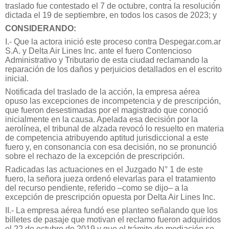
traslado fue contestado el 7 de octubre, contra la resolución
dictada el 19 de septiembre, en todos los casos de 2023; y
CONSIDERANDO:
I.- Que la actora inició este proceso contra Despegar.com.ar
S.A. y Delta Air Lines Inc. ante el fuero Contencioso
Administrativo y Tributario de esta ciudad reclamando la
reparación de los daños y perjuicios detallados en el escrito
inicial.
Notificada del traslado de la acción, la empresa aérea
opuso las excepciones de incompetencia y de prescripción,
que fueron desestimadas por el magistrado que conoció
inicialmente en la causa. Apelada esa decisión por la
aerolínea, el tribunal de alzada revocó lo resuelto en materia
de competencia atribuyendo aptitud jurisdiccional a este
fuero y, en consonancia con esa decisión, no se pronunció
sobre el rechazo de la excepción de prescripción.
Radicadas las actuaciones en el Juzgado N° 1 de este
fuero, la señora jueza ordenó elevarlas para el tratamiento
del recurso pendiente, referido –como se dijo– a la
excepción de prescripción opuesta por Delta Air Lines Inc.
II.- La empresa aérea fundó ese planteo señalando que los
billetes de pasaje que motivan el reclamo fueron adquiridos
el 22 de octubre de 2019 y que el trámite de mediación se