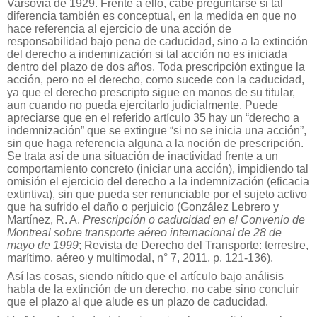
Varsovia de 1929. Frente a ello, cabe preguntarse si tal
diferencia también es conceptual, en la medida en que no
hace referencia al ejercicio de una acción de
responsabilidad bajo pena de caducidad, sino a la extinción
del derecho a indemnización si tal acción no es iniciada
dentro del plazo de dos años. Toda prescripción extingue la
acción, pero no el derecho, como sucede con la caducidad,
ya que el derecho prescripto sigue en manos de su titular,
aun cuando no pueda ejercitarlo judicialmente. Puede
apreciarse que en el referido artículo 35 hay un “derecho a
indemnización” que se extingue “si no se inicia una acción”,
sin que haga referencia alguna a la noción de prescripción.
Se trata así de una situación de inactividad frente a un
comportamiento concreto (iniciar una acción), impidiendo tal
omisión el ejercicio del derecho a la indemnización (eficacia
extintiva), sin que pueda ser renunciable por el sujeto activo
que ha sufrido el daño o perjuicio (González Lebrero y
Martínez, R. A.
Prescripción o caducidad en el Convenio de
Montreal sobre transporte aéreo internacional de 28 de
mayo de 1999
; Revista de Derecho del Transporte: terrestre,
marítimo, aéreo y multimodal, n° 7, 2011, p. 121-136).
Así las cosas, siendo nítido que el artículo bajo análisis
habla de la extinción de un derecho, no cabe sino concluir
que el plazo al que alude es un plazo de caducidad.