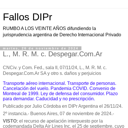
Fallos DIPr
RUMBO A LOS VEINTE AÑOS difundiendo la
jurisprudencia argentina de Derecho Internacional Privado
martes, 26 de noviembre de 2024
L., M. R. M. c. Despegar.Com.Ar
CNCiv. y Com. Fed., sala I
I, 07/11/24, L., M. R. M. c.
Despegar.Com.Ar SA y otro s. daños y perjuicios
Transporte aéreo internacional. Transporte de personas.
Cancelación del vuelo. Pandemia COVID. Convenio de
Montreal de 1999. Ley de defensa del consumidor. Plazo
para demandar. Caducidad y no prescripción.
Publicado por Julio Córdoba en DIPr Argentina el 26/11/24.
2º instancia.- Buenos Aires, 07 de noviembre de 2024.-
VISTO:
el recurso de apelación interpuesto por la
codemandada Delta Air Lines Inc. el 25 de septiembre, cuyo