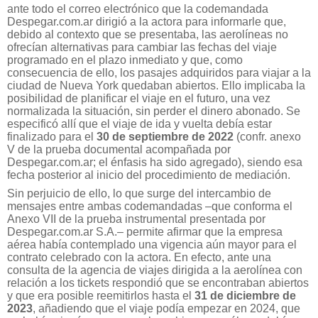
ante todo el correo electrónico que la codemandada
Despegar.com.ar dirigió a la actora para informarle que,
debido al contexto que se presentaba, las aerolíneas no
ofrecían alternativas para cambiar las fechas del viaje
programado en el plazo inmediato y que, como
consecuencia de ello, los pasajes adquiridos para viajar a la
ciudad de Nueva York quedaban abiertos. Ello implicaba la
posibilidad de planificar el viaje en el futuro, una vez
normalizada la situación, sin perder el dinero abonado. Se
especificó allí que el viaje de ida y vuelta debía estar
finalizado para el
30 de septiembre de 2022
(confr. anexo
V de la prueba documental acompañada por
Despegar.com.ar; el énfasis ha sido agregado), siendo esa
fecha posterior al inicio del procedimiento de mediación.
Sin perjuicio de ello, lo que surge del intercambio de
mensajes entre ambas codemandadas –que conforma el
Anexo VII de la prueba instrumental presentada por
Despegar.com.ar S.A.– permite afirmar que la empresa
aérea había contemplado una vigencia aún mayor para el
contrato celebrado con la actora. En efecto, ante una
consulta de la agencia de viajes dirigida a la aerolínea con
relación a los tickets respondió que se encontraban abiertos
y que era posible reemitirlos hasta el
31 de diciembre de
2023
, añadiendo que el viaje podía empezar en 2024, que