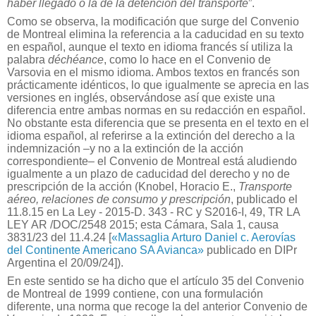
haber llegado o la de la detención del transporte
”.
Como se observa, la modificación que surge del Convenio
de Montreal elimina la referencia a la caducidad en su texto
en español, aunque el texto en idioma francés sí utiliza la
palabra
déchéance
, como lo hace en el Convenio de
Varsovia en el mismo idioma. Ambos textos en francés son
prácticamente idénticos, lo que igualmente se aprecia en las
versiones en inglés, observándose así que existe una
diferencia entre ambas normas en su redacción en español.
No obstante esta diferencia que se presenta en el texto en el
idioma español, al referirse a la extinción del derecho a la
indemnización –y no a la extinción de la acción
correspondiente– el Convenio de Montreal está aludiendo
igualmente a un plazo de caducidad del derecho y no de
prescripción de la acción (Knobel, Horacio E.,
Transporte
aéreo, relaciones de consumo y prescripción
, publicado el
11.8.15 en La Ley - 2015-D. 343 - RC y S2016-I, 49, TR LA
LEY AR /DOC/2548 2015; esta Cámara, Sala 1, causa
3831/23 del 11.4.24 [
«Massaglia Arturo Daniel c. Aerovías
del Continente Americano SA Avianca»
publicado en DIPr
Argentina el 20/09/24]).
En este sentido se ha dicho que el artículo 35 del Convenio
de Montreal de 1999 contiene, con una formulación
diferente, una norma que recoge la del anterior Convenio de