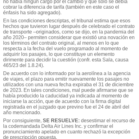
no había ningún cargo por el cambio y que sólo se debía
cobrar la diferencia de tarifa (también en este caso el
énfasis ha sido agregado).
En las condiciones descriptas, el tribunal estima que esos
hechos que tuvieron lugar después de celebrado el contrato
de transporte –originados, como se dijo, en la pandemia del
año 2020– permiten considerar que existió una novación en
los términos del contrato original, al menos en lo que
respecta a la fecha del vuelo programado al momento de
adquirir los pasajes, lo que constituye un elemento
dirimente para decidir la cuestión (confr. esta Sala, causa
465/23 del 1.8.24).
De acuerdo con lo informado por la aerolínea a la agencia
de viajes, el plazo para emitir nuevamente los pasajes no
utilizados con una nueva fecha expiraba el 31 de diciembre
de 2023. En tales condiciones, mal puede afirmarse que se
había producido la caducidad ya indicada al momento de
iniciarse la acción, que de acuerdo con la firma digital
registrada en el juzgado que previno fue el 24 de abril del
año mencionado.
Por consiguiente,
SE RESUELVE:
desestimar el recurso de
la codemandada Delta Air Lines Inc. y confirmar el
pronunciamiento apelado en cuanto rechazó la excepción
de prescripción opuesta.