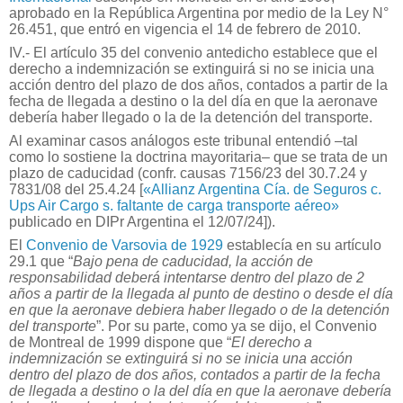
aprobado en la República Argentina por medio de la Ley N°
26.451, que entró en vigencia el 14 de febrero de 2010.
IV.- El artículo 35 del convenio antedicho establece que el
derecho a indemnización se extinguirá si no se inicia una
acción dentro del plazo de dos años, contados a partir de la
fecha de llegada a destino o la del día en que la aeronave
debería haber llegado o la de la detención del transporte.
Al examinar casos análogos este tribunal entendió –tal
como lo sostiene la doctrina mayoritaria– que se trata de un
plazo de caducidad (confr. causas 7156/23 del 30.7.24 y
7831/08 del 25.4.24 [
«Allianz Argentina Cía. de Seguros c.
Ups Air Cargo s. faltante de carga transporte aéreo»
publicado en DIPr Argentina el 12/07/24]).
El
Convenio de Varsovia de 1929
establecía en su artículo
29.1 que “
Bajo pena de caducidad, la acción de
responsabilidad deberá intentarse dentro del plazo de 2
años a partir de la llegada al punto de destino o desde el día
en que la aeronave debiera haber llegado o de la detención
del transporte
”. Por su parte, como ya se dijo, el Convenio
de Montreal de 1999 dispone que “
El derecho a
indemnización se extinguirá si no se inicia una acción
dentro del plazo de dos años, contados a partir de la fecha
de llegada a destino o la del día en que la aeronave debería