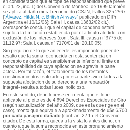
en consideración que el tope de responsabilidad que prevé
el art. 22, inc. 1) del Convenio de Montreal de 1999 también
se aplica al daño moral reconocido (CSJN, Fallos 325:2567
[
“Álvarez, Hilda N. c. British Airways”
publicado en DIPr
Argentina el 10/12/06]; Sala III, causa 13632/02 cit.),
corresponde concluir que el capital de condena estará
sujeto a la limitación establecida por el artículo aludido, con
exclusión de los intereses (conf. Sala III, causa n° 3775 del
11.12.97; Sala I, causa n° 7170/01 del 20.10.05).
Sin perjuicio de lo que antecede, es importante poner de
resalto que la suma reconocida en esta sentencia en
concepto de capital es sensiblemente inferior al límite de
responsabilidad de cuya aplicación se agravia la parte
actora. Por tal razón, el tratamiento de los restantes
cuestionamientos realizados por esa parte -vinculados a la
supuesta afectación de su derecho a una reparación
integral- resulta a todas luces inoficioso.
En este sentido, debe tenerse en cuenta que el tope
aplicable al pleito es de 4.694 Derechos Especiales de Giro
(según actualización del año 2009, que es la que rige en el
caso), monto que equivale a aproximadamente de u$s 6.700
por cada pasajero dañado
(conf. art. 22.1 del Convenio
citado). De esta forma, queda a la vista lo antes dicho, en
cuanto a que la suma reconocida en este pronunciamiento