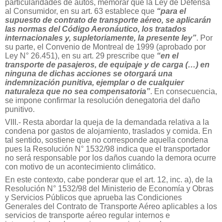
particularidades de autos, memorar que la Ley de Defensa
al Consumidor, en su art. 63 establece que
“para el
supuesto de contrato de transporte aéreo, se aplicarán
las normas del Código Aeronáutico, los tratados
internacionales y, supletoriamente, la presente ley”
. Por
su parte, el Convenio de Montreal de 1999 (aprobado por
Ley N° 26.451), en su art. 29 prescribe que
“en el
transporte de pasajeros, de equipaje y de carga (…) en
ninguna de dichas acciones se otorgará una
indemnización punitiva, ejemplar o de cualquier
naturaleza que no sea compensatoria”
. En consecuencia,
se impone confirmar la resolución denegatoria del daño
punitivo.
VIII.- Resta abordar la queja de la demandada relativa a la
condena por gastos de alojamiento, traslados y comida. En
tal sentido, sostiene que no corresponde aquella condena
pues la Resolución N° 1532/98 indica que el transportador
no será responsable por los daños cuando la demora ocurre
con motivo de un acontecimiento climático.
En este contexto, cabe ponderar que el art. 12, inc. a), de la
Resolución N° 1532/98 del Ministerio de Economía y Obras
y Servicios Públicos que aprueba las Condiciones
Generales del Contrato de Transporte Aéreo aplicables a los
servicios de transporte aéreo regular internos e