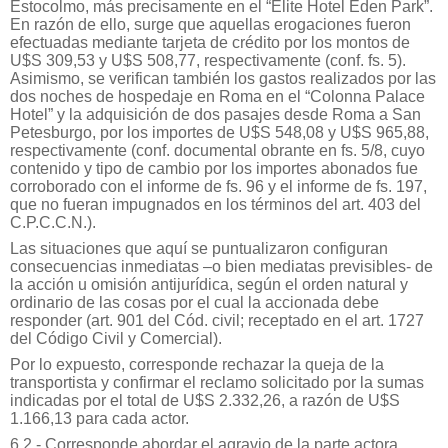
Estocolmo, más precisamente en el “Elite Hotel Eden Park”.
En razón de ello, surge que aquellas erogaciones fueron
efectuadas mediante tarjeta de crédito por los montos de
U$S 309,53 y U$S 508,77, respectivamente (conf. fs. 5).
Asimismo, se verifican también los gastos realizados por las
dos noches de hospedaje en Roma en el “Colonna Palace
Hotel” y la adquisición de dos pasajes desde Roma a San
Petesburgo, por los importes de U$S 548,08 y U$S 965,88,
respectivamente (conf. documental obrante en fs. 5/8, cuyo
contenido y tipo de cambio por los importes abonados fue
corroborado con el informe de fs. 96 y el informe de fs. 197,
que no fueran impugnados en los términos del art. 403 del
C.P.C.C.N.).
Las situaciones que aquí se puntualizaron configuran
consecuencias inmediatas –o bien mediatas previsibles- de
la acción u omisión antijurídica, según el orden natural y
ordinario de las cosas por el cual la accionada debe
responder (art. 901 del Cód. civil; receptado en el art. 1727
del Código Civil y Comercial).
Por lo expuesto, corresponde rechazar la queja de la
transportista y confirmar el reclamo solicitado por la sumas
indicadas por el total de U$S 2.332,26, a razón de U$S
1.166,13 para cada actor.
6.2.- Corresponde abordar el agravio de la parte actora