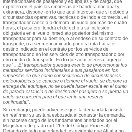
internacionales de pasajeros y equipajes y de carga, que
exploten en el país las empresas de bandera nacional y
extranjera, dispone -en lo que aquí interesa- que si debido a
circunstancias operativas, técnicas o de índole comercial, el
transportador cancela o demora un vuelo por más de cuatro
horas, el pasajero, tendrá el derecho a su inclusión
obligatoria en el vuelo inmediato posterior del mismo
transportador para su destino, o al endoso de su contrato de
transporte, o a ser reencaminado por otra ruta hacia el
destino indicado en el contrato por los servicios del
transportador o en los servicios de otro transportador o por
otro medio de transporte. En lo que aquí interesa, agrega
que “
…El transportador quedará exento de proporcionar los
mentados servicios incidentales a sus pasajeros en los
supuestos en que como consecuencia de circunstancias
meteorológicas se cancele o demore el vuelo, se demore la
entrega del equipaje, no se pueda hacer escala en el punto
de parada-estancia o de destino del pasajero o se pierda un
vuelo de conexión para el que tenía una reserva
confirmada.
”.
Sin embargo, puede advertirse que, la demandada insiste
en reafirmar su tesitura esbozada al contestar la demanda,
sin hacerse cargo de los fundamentos brindados por el
Magistrado de grado (art. 265 del Código Procesal).
Dejando de lado esa orfandad, es evidente que Alitalia no