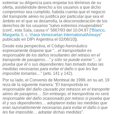
extremar su diligencia para respetar los términos de su
oferta, asistiéndole derecho a los usuarios a que dicho
compromiso sea cumplido, habida cuenta que el negocio
del transporte aéreo no justifica por particular que sea el
ámbito en el que se desarrolla, la desconsideración de los
derechos de los usuarios “salvo extremos insuperables”
(conf., esta Sala, causa n° 5667/93 del 10.04.97 [
“Blanco,
Margarita S. c. Viasa Venezuelan InternationalAirways”
publicado en DIPr Argentina el 02/06/10]).
Desde esta perspectiva, el Código Aeronáutico
expresamente dispone que “…
el transportador es
responsable de los daños resultantes del retraso en el
transporte de pasajeros…” y sólo se puede eximir “…si
prueba que él o sus dependientes han tomado todas las
medidas necesarias para evitar el daño o que les fue
imposible tomarlas
…” (arts. 141 y 142).
Por su lado, el Convenio de Montreal de 1999, en su art. 19
reza de la siguiente manera:
“El transportista es
responsable del daño causado por retrasos en el transporte
aéreo de pasajeros… Sin embargo, el transportista no será
responsable del daño ocasionado por retraso si prueba que
él y sus dependientes… adoptaron todas las medidas que
eran razonablemente necesarias para evitar el daño o que
les fue imposible… adoptar dichas medidas
”.