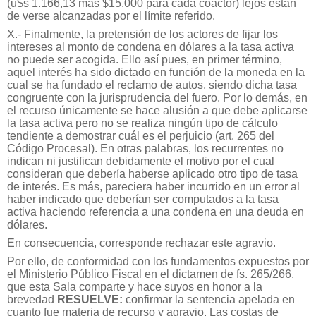
(u$s 1.166,13 más $15.000 para cada coactor) lejos están
de verse alcanzadas por el límite referido.
X.- Finalmente, la pretensión de los actores de fijar los
intereses al monto de condena en dólares a la tasa activa
no puede ser acogida. Ello así pues, en primer término,
aquel interés ha sido dictado en función de la moneda en la
cual se ha fundado el reclamo de autos, siendo dicha tasa
congruente con la jurisprudencia del fuero. Por lo demás, en
el recurso únicamente se hace alusión a que debe aplicarse
la tasa activa pero no se realiza ningún tipo de cálculo
tendiente a demostrar cuál es el perjuicio (art. 265 del
Código Procesal). En otras palabras, los recurrentes no
indican ni justifican debidamente el motivo por el cual
consideran que debería haberse aplicado otro tipo de tasa
de interés. Es más, pareciera haber incurrido en un error al
haber indicado que deberían ser computados a la tasa
activa haciendo referencia a una condena en una deuda en
dólares.
En consecuencia, corresponde rechazar este agravio.
Por ello, de conformidad con los fundamentos expuestos por
el Ministerio Público Fiscal en el dictamen de fs. 265/266,
que esta Sala comparte y hace suyos en honor a la
brevedad
RESUELVE:
confirmar la sentencia apelada en
cuanto fue materia de recurso y agravio. Las costas de