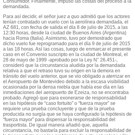
Consumidor. Finalmente, impuso las costas del proceso a la
demandada.
Para así decidir, el señor juez
a quo
admitió que los actores
tenían contratado un vuelo con la aerolínea demandada, el
AZ 681, con fecha de salida el día 8 de julio de 2015, a las
12:30 horas, desde la ciudad de Buenos Aires (Argentina)
hacia Roma (Italia). Asimismo, tuvo por demostrado que
dicho vuelo fue reprogramado para el día 9 de julio de 2015
a las 18 horas. Así las cosas, luego de enmarcar el presente
caso en el Convenio suscripto en la ciudad de Montreal, el
28 de mayo de 1999 -aprobado por la Ley N° 26.451-,
consideró que la circunstancia aludida por la demandada
relativa a que el retraso tuvo su origen en la demora en
tránsito del vuelo anterior, que se vio obligado a aterrizar en
el Aeropuerto de Montevideo debido a la escasa visibilidad
ocasionada por la densa niebla que había ese día en las
inmediaciones del aeropuerto de Ezeiza, no se encontraba
probado. Agregó que para exonerarse de responsabilidad
en las hipótesis de “caso fortuito” o “fuerza mayor” se
requiere una prueba concluyente y que de la prueba
producida no surgía que se haya configurado la hipótesis de
“fuerza mayor” para dispensar la responsabilidad del
trasportista. De igual manera añadió que, aquella
circunstancia, no bastaría para excluir la responsabilidad de