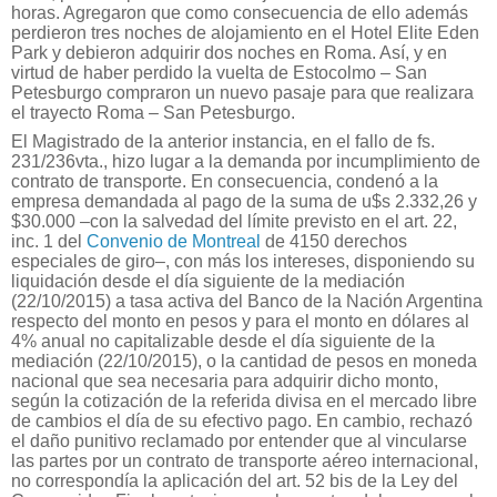
horas. Agregaron que como consecuencia de ello además
perdieron tres noches de alojamiento en el Hotel Elite Eden
Park y debieron adquirir dos noches en Roma. Así, y en
virtud de haber perdido la vuelta de Estocolmo – San
Petesburgo compraron un nuevo pasaje para que realizara
el trayecto Roma – San Petesburgo.
El Magistrado de la anterior instancia, en el fallo de fs.
231/236vta., hizo lugar a la demanda por incumplimiento de
contrato de transporte. En consecuencia, condenó a la
empresa demandada al pago de la suma de u$s 2.332,26 y
$30.000 –con la salvedad del límite previsto en el art. 22,
inc. 1 del
Convenio de Montreal
de 4150 derechos
especiales de giro–, con más los intereses, disponiendo su
liquidación desde el día siguiente de la mediación
(22/10/2015) a tasa activa del Banco de la Nación Argentina
respecto del monto en pesos y para el monto en dólares al
4% anual no capitalizable desde el día siguiente de la
mediación (22/10/2015), o la cantidad de pesos en moneda
nacional que sea necesaria para adquirir dicho monto,
según la cotización de la referida divisa en el mercado libre
de cambios el día de su efectivo pago. En cambio, rechazó
el daño punitivo reclamado por entender que al vincularse
las partes por un contrato de transporte aéreo internacional,
no correspondía la aplicación del art. 52 bis de la Ley del