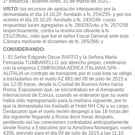
2º instancia.- Buenos Aires, 31 de marzo de 2021.-
VISTO:
los recursos de apelación interpuestos por la
demandada el día 14.10.20 -fundado a fs. 254/255- y por los
actores el día 20.10.20 -fundado a fs. 243/248- cuyas
respuestas lucen agregadas a fs. 260/261vta. y fs. 257/258
respectivamente, contra la resolución obrante a fs.
231/236vta.; oído que fue el señor Fiscal General ante esta
Cámara mediante el dictamen de fs. 265/266; y
CONSIDERANDO:
I.- El Señor Edgardo Oscar RAFFO y la Señora María
Fernanda TUMBARELLO, por derecho propio, celebraron
con la empresa COMPAGNIA AÉREA ITALIANA SPA -
ALITALIA un contrato de transporte por el cual ésta se obligó
a trasladarlos en el vuelo AZ 681 del 08 de julio de 2015 a
las 12:30 horas, desde la Ciudad de Buenos Aires hacia
Roma. Expusieron que, se encontraban en el Aeropuerto
Internacional de Ezeiza, cuando se enteraron que su vuelo
había sido reprogramado para la mañana siguiente, por lo
que la demandada los trasladó al Hotel NH City a su cargo.
Destacaron que el vuelo recién despegó a las 18 horas del
día siguiente llegando a Roma doce horas después,
perdiendo así las conexiones contratadas anticipadamente
desde Roma a Estocolmo por la Aerolínea Norweigan, vuelo
4356, previsto para el día 09 de julio de 2015 a las 11:10