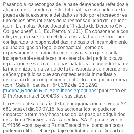
Pasando a los rezongos de la parte demandada referidos al
alcance de la condena, este Tribunal, ha sostenido que la
prueba de la existencia del daño sufrido por el acreedor es
uno de los presupuestos de la responsabilidad del deudor
(conf. Llambías, Jorge Joaquín, “Tratado de Derecho Civil.
Obligaciones”, t. 1, Ed. Perrot, n° 231). En consonancia con
ello, en procesos como el de autos, a la hora de tener por
configurada la responsabilidad, no basta el incumplimiento
de una obligación legal o contractual –como es
expresamente reconocida en el caso-, sino que resulta
indispensable establecer la existencia del perjuicio cuya
reparación se solicita. En otras palabras, la procedencia de
la indemnización a cargo de la transportista comprende los
daños y perjuicios que son consecuencia inmediata y
necesaria del incumplimiento contractual en que incurriera
(conf. Sala III, causa n° 5483/92 del 22.12.92
[
“Beiroa,Rodolfo R. c. Aerolíneas Argentinas”
publicado en
DIPr Argentina el 16/04/08] y sus citas).
En este contexto, a raíz de la reprogramación del vuelo AZ
681 para el día 09.07.15, los accionantes no pudieron
embarcar a término y hacer uso de los pasajes adquiridos
de la firma “Norwegian Air Argentina SAU”, para el vuelo
DY4356 –con trayecto Roma/Estocolmo-, como tampoco
pudieron utilizar el hospedaje contratado en la Ciudad de