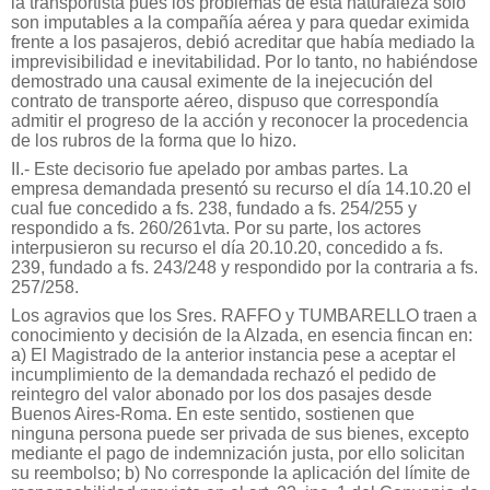
la transportista pues los problemas de esta naturaleza sólo
son imputables a la compañía aérea y para quedar eximida
frente a los pasajeros, debió acreditar que había mediado la
imprevisibilidad e inevitabilidad. Por lo tanto, no habiéndose
demostrado una causal eximente de la inejecución del
contrato de transporte aéreo, dispuso que correspondía
admitir el progreso de la acción y reconocer la procedencia
de los rubros de la forma que lo hizo.
II.- Este decisorio fue apelado por ambas partes. La
empresa demandada presentó su recurso el día 14.10.20 el
cual fue concedido a fs. 238, fundado a fs. 254/255 y
respondido a fs. 260/261vta. Por su parte, los actores
interpusieron su recurso el día 20.10.20, concedido a fs.
239, fundado a fs. 243/248 y respondido por la contraria a fs.
257/258.
Los agravios que los Sres. RAFFO y TUMBARELLO traen a
conocimiento y decisión de la Alzada, en esencia fincan en:
a) El Magistrado de la anterior instancia pese a aceptar el
incumplimiento de la demandada rechazó el pedido de
reintegro del valor abonado por los dos pasajes desde
Buenos Aires-Roma. En este sentido, sostienen que
ninguna persona puede ser privada de sus bienes, excepto
mediante el pago de indemnización justa, por ello solicitan
su reembolso; b) No corresponde la aplicación del límite de