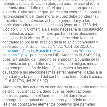
referido a la cuantificación otorgada para resarcir el rubro
indemnizatorio “daño moral”, el que peticionan que sea
elevado. Cabe señalar que, en materia contractual, para el
reconocimiento del daño moral el Juez debe ponderar su
procedencia en atención al hecho generador y a las
particulares circunstancias del caso (conf. arts. 1738 del
Código Civil y Comercial), siendo necesaria la constatación
de molestias o padecimientos que hieren las afecciones
legítimas de la víctima. Es decir, que excedan la mera
contrariedad por la frustración de la relación convenida y
esperada (conf. Sala I, causa N° 7.170/01 del 20.10.05
[
“LavanderaGarcía, Horacio c. Alitalia Líneas Aéreas
Italianas S.p.A.”
publicado en DIPr Argentina el 22/09/07]),
pues la finalidad del rubro no es engrosar la cuantía de la
indemnización por daños materiales, sino mitigar, mediante
una “compensación de bienes”, los males o las heridas
causados a las afecciones más estrechamente ligadas a la
dignidad y a la plenitud del ser humano (conf. Sala I, causa
n° 16.407/03, del 29.03.07).
Ahora bien, hay acuerdo en considerar que el daño moral es
de difícil cuantificación, dado que las perturbaciones
anímicas quedan en el fuero íntimo del damnificado; sin
embargo, la magnitud de los hechos y la índole de las
lesiones constituyen elementos objetivos que permiten