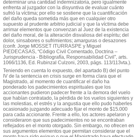
determinar una cantidad indemnizatoria, pero igualmente
enfrenta al juzgador con la disyuntiva de evaluar cuánto
sufrió la víctima; por ello se sostiene que la cuantificación
del daño queda sometida más que en cualquier otro
supuesto al prudente arbitrio judicial y que la víctima debe
arrimar elementos que convenzan al Juez de la existencia
del daño moral, de la alteración disvaliosa del espíritu; del
dolor, sinsabores o sufrimientos; amarguras o desazones
(confr. Jorge MOSSET ITURRASPE y Miguel
PIEDECASAS, “Código Civil Comentado, Doctrina –
Jurisprudencia - Bibliografía, Responsabilidad Civil”, arts.
1066/1136, Ed. Rubinzal Culzoni, 2003, págs. 113/113vta.).
Teniendo en cuenta lo expuesto, del apartado B) del punto
IV de la sentencia en crisis surge en forma clara que el
Magistrado, al momento de cuantificar el daño ha
ponderado los padecimientos espirituales que los
accionantes pudieron padecer frente a la demora del vuelo
que habían contratado, la pérdida de los vuelos siguientes y
las molestias, el estrés y la angustia que ello pudo haberles
ocasionado juzgando adecuado fijar el monto de $15.000
para cada accionante. Frente a ello, los actores apelaron y
consideraron que sus padecimientos no se encontraban
reflejados en el monto otorgado. Sin embargo, no ofrecen en
sus argumentos elementos que permitan considerar que el
monto haya sido exiguo o que el Magistrado haya efectuado