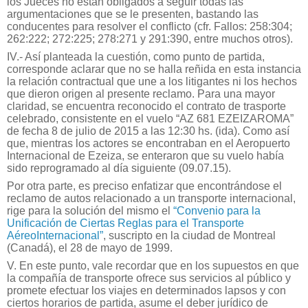
los Jueces no están obligados a seguir todas las
argumentaciones que se le presenten, bastando las
conducentes para resolver el conflicto (cfr. Fallos: 258:304;
262:222; 272:225; 278:271 y 291:390, entre muchos otros).
IV.- Así planteada la cuestión, como punto de partida,
corresponde aclarar que no se halla reñida en esta instancia
la relación contractual que une a los litigantes ni los hechos
que dieron origen al presente reclamo. Para una mayor
claridad, se encuentra reconocido el contrato de trasporte
celebrado, consistente en el vuelo “AZ 681 EZEIZAROMA”
de fecha 8 de julio de 2015 a las 12:30 hs. (ida). Como así
que, mientras los actores se encontraban en el Aeropuerto
Internacional de Ezeiza, se enteraron que su vuelo había
sido reprogramado al día siguiente (09.07.15).
Por otra parte, es preciso enfatizar que encontrándose el
reclamo de autos relacionado a un transporte internacional,
rige para la solución del mismo el
“Convenio para la
Unificación de Ciertas Reglas para el Transporte
AéreoInternacional”
, suscripto en la ciudad de Montreal
(Canadá), el 28 de mayo de 1999.
V. En este punto, vale recordar que en los supuestos en que
la compañía de transporte ofrece sus servicios al público y
promete efectuar los viajes en determinados lapsos y con
ciertos horarios de partida, asume el deber jurídico de