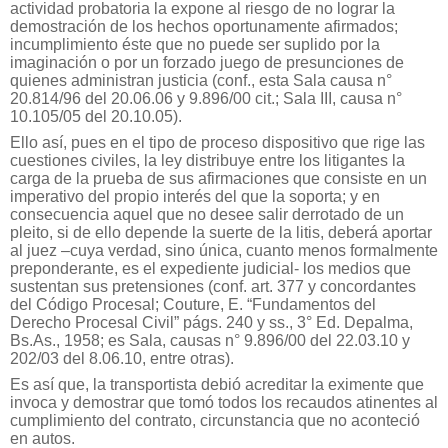
actividad probatoria la expone al riesgo de no lograr la
demostración de los hechos oportunamente afirmados;
incumplimiento éste que no puede ser suplido por la
imaginación o por un forzado juego de presunciones de
quienes administran justicia (conf., esta Sala causa n°
20.814/96 del 20.06.06 y 9.896/00 cit.; Sala III, causa n°
10.105/05 del 20.10.05).
Ello así, pues en el tipo de proceso dispositivo que rige las
cuestiones civiles, la ley distribuye entre los litigantes la
carga de la prueba de sus afirmaciones que consiste en un
imperativo del propio interés del que la soporta; y en
consecuencia aquel que no desee salir derrotado de un
pleito, si de ello depende la suerte de la litis, deberá aportar
al juez –cuya verdad, sino única, cuanto menos formalmente
preponderante, es el expediente judicial- los medios que
sustentan sus pretensiones (conf. art. 377 y concordantes
del Código Procesal; Couture, E. “Fundamentos del
Derecho Procesal Civil” págs. 240 y ss., 3° Ed. Depalma,
Bs.As., 1958; es Sala, causas n° 9.896/00 del 22.03.10 y
202/03 del 8.06.10, entre otras).
Es así que, la transportista debió acreditar la eximente que
invoca y demostrar que tomó todos los recaudos atinentes al
cumplimiento del contrato, circunstancia que no aconteció
en autos.