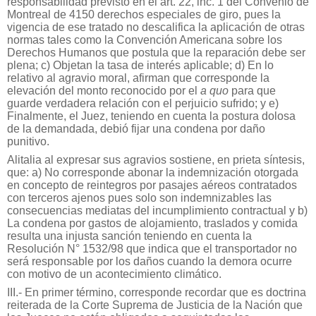
responsabilidad previsto en el art. 22, inc. 1 del Convenio de
Montreal de 4150 derechos especiales de giro, pues la
vigencia de ese tratado no descalifica la aplicación de otras
normas tales como la Convención Americana sobre los
Derechos Humanos que postula que la reparación debe ser
plena; c) Objetan la tasa de interés aplicable; d) En lo
relativo al agravio moral, afirman que corresponde la
elevación del monto reconocido por el
a quo
para que
guarde verdadera relación con el perjuicio sufrido; y e)
Finalmente, el Juez, teniendo en cuenta la postura dolosa
de la demandada, debió fijar una condena por daño
punitivo.
Alitalia al expresar sus agravios sostiene, en prieta síntesis,
que: a) No corresponde abonar la indemnización otorgada
en concepto de reintegros por pasajes aéreos contratados
con terceros ajenos pues solo son indemnizables las
consecuencias mediatas del incumplimiento contractual y b)
La condena por gastos de alojamiento, traslados y comida
resulta una injusta sanción teniendo en cuenta la
Resolución N° 1532/98 que indica que el transportador no
será responsable por los daños cuando la demora ocurre
con motivo de un acontecimiento climático.
III.- En primer término, corresponde recordar que es doctrina
reiterada de la Corte Suprema de Justicia de la Nación que