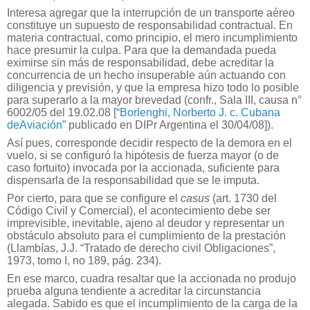
Interesa agregar que la interrupción de un transporte aéreo
constituye un supuesto de responsabilidad contractual. En
materia contractual, como principio, el mero incumplimiento
hace presumir la culpa. Para que la demandada pueda
eximirse sin más de responsabilidad, debe acreditar la
concurrencia de un hecho insuperable aún actuando con
diligencia y previsión, y que la empresa hizo todo lo posible
para superarlo a la mayor brevedad (confr., Sala III, causa n°
6002/05 del 19.02.08 [
“Borlenghi, Norberto J. c. Cubana
deAviación”
publicado en DIPr Argentina el 30/04/08]).
Así pues, corresponde decidir respecto de la demora en el
vuelo, si se configuró la hipótesis de fuerza mayor (o de
caso fortuito) invocada por la accionada, suficiente para
dispensarla de la responsabilidad que se le imputa.
Por cierto, para que se configure el
casus
(art. 1730 del
Código Civil y Comercial), el acontecimiento debe ser
imprevisible, inevitable, ajeno al deudor y representar un
obstáculo absoluto para el cumplimiento de la prestación
(Llambías, J.J. “Tratado de derecho civil Obligaciones”,
1973, tomo I, no 189, pág. 234).
En ese marco, cuadra resaltar que la accionada no produjo
prueba alguna tendiente a acreditar la circunstancia
alegada. Sabido es que el incumplimiento de la carga de la