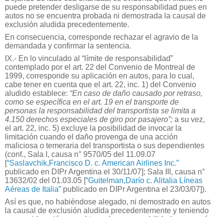
puede pretender desligarse de su responsabilidad pues en
autos no se encuentra probada ni demostrada la causal de
exclusión aludida precedentemente.
En consecuencia, corresponde rechazar el agravio de la
demandada y confirmar la sentencia.
IX.- En lo vinculado al “límite de responsabilidad”
contemplado por el art. 22 del Convenio de Montreal de
1999, corresponde su aplicación en autos, para lo cual,
cabe tener en cuenta que el art. 22, inc. 1) del Convenio
aludido establece:
“En caso de daño causado por retraso,
como se específica en el art. 19 en el transporte de
personas la responsabilidad del transportista se limita a
4.150 derechos especiales de giro por pasajero”;
a su vez,
el art. 22, inc. 5) excluye la posibilidad de invocar la
limitación cuando el daño provenga de una acción
maliciosa o temeraria del transportista o sus dependientes
(conf., Sala I, causa n° 9570/05 del 11.09.07
[
“Saslavchik,Francisco D. c. American Airlines Inc.”
publicado en DIPr Argentina el 30/11/07]; Sala III, causa n°
13632/02 del 01.03.05 [
“Guitelman,Darío c. Alitalia Líneas
Aéreas de Italia”
publicado en DIPr Argentina el 23/03/07]).
Así es que, no habiéndose alegado, ni demostrado en autos
la causal de exclusión aludida precedentemente y teniendo