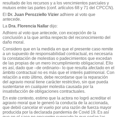
resultado de los recursos y a los vencimientos parciales y
mutuos entre las partes (conf. artículos 68 y 71 del CPCCN).
El
Dr. Juan Perozziello Vizier
adhiere al voto que
antecede.
La
Dra. Florencia Nallar
dijo:
Adhiero al voto que antecede, con excepción de la
conclusión a la que arriba respecto del reconocimiento del
daño moral.
Considero que en la medida en que el presente caso remite
a un supuesto de responsabilidad contractual, es necesaria
la constatación de molestias o padecimientos que excedan
de las propias de un mero incumplimiento obligacional. Ello
es así, dado que –de ordinario– lo que resulta afectado en el
ámbito contractual no es más que el interés patrimonial. Con
relación a esto último, debe recordarse que la reparación
del agravio moral tiene carácter restrictivo, sin que pueda
sustentarse en cualquier molestia causada por la
insatisfacción de obligaciones contractuales.
En este contexto, estimo que la actora no logró acreditar el
agravio moral que le generó la conducta de la accionada,
que debió cancelar el vuelo por una razón de fuerza mayor
producida por la declarada pandemia de Covid 19. Es así
que en el caso no encuentro superado lo que serían las