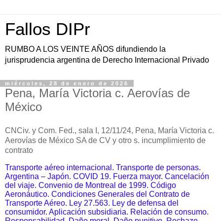
Fallos DIPr
RUMBO A LOS VEINTE AÑOS difundiendo la
jurisprudencia argentina de Derecho Internacional Privado
miércoles, 28 de enero de 2026
Pena, María Victoria c. Aerovías de
México
CNCiv. y Com. Fed., sala I, 12/11/24, Pena, María Victoria c.
Aerovías de México SA de CV y otro s. incumplimiento de
contrato
Transporte aéreo internacional. Transporte de personas.
Argentina – Japón. COVID 19. Fuerza mayor. Cancelación
del viaje. Convenio de Montreal de 1999. Código
Aeronáutico. Condiciones Generales del Contrato de
Transporte Aéreo. Ley 27.563. Ley de defensa del
consumidor. Aplicación subsidiaria. Relación de consumo.
Responsabilidad. Daño moral. Daño punitivo. Rechazo.