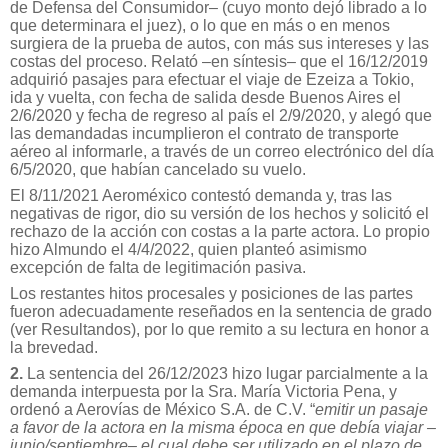
de Defensa del Consumidor– (cuyo monto dejó librado a lo
que determinara el juez), o lo que en más o en menos
surgiera de la prueba de autos, con más sus intereses y las
costas del proceso. Relató –en síntesis– que el 16/12/2019
adquirió pasajes para efectuar el viaje de Ezeiza a Tokio,
ida y vuelta, con fecha de salida desde Buenos Aires el
2/6/2020 y fecha de regreso al país el 2/9/2020, y alegó que
las demandadas incumplieron el contrato de transporte
aéreo al informarle, a través de un correo electrónico del día
6/5/2020, que habían cancelado su vuelo.
El 8/11/2021 Aeroméxico contestó demanda y, tras las
negativas de rigor, dio su versión de los hechos y solicitó el
rechazo de la acción con costas a la parte actora. Lo propio
hizo Almundo el 4/4/2022, quien planteó asimismo
excepción de falta de legitimación pasiva.
Los restantes hitos procesales y posiciones de las partes
fueron adecuadamente reseñados en la sentencia de grado
(ver Resultandos), por lo que remito a su lectura en honor a
la brevedad.
2.
La sentencia del 26/12/2023 hizo lugar parcialmente a la
demanda interpuesta por la Sra. María Victoria Pena, y
ordenó a Aerovías de México S.A. de C.V. “
emitir un pasaje
a favor de la actora en la misma época en que debía viajar –
junio/septiembre– el cual debe ser utilizado en el plazo de