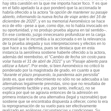
hay otra cuestión en la que me importa hacer foco. Y es que
en el fallo apelado la
a quo
ponderó que la accionada le
habría ofrecido a la actora “
la opción de mantener su pasaje
abierto, informando la nueva fecha de viaje antes del 16 de
diciembre de 2020
”, y en su memorial Aeroméxico se hace
eco de ello –pese a que, como dije, no lo había invocado en
su oportunidad, y no produjo prueba alguna en tal sentido–.
En ese contexto, juzgo innecesario profundizar en la carga
procesal que le incumbía a la accionada o en la relevancia
de la prueba alegada y sus interpretaciones y efectos en lo
que hace a su defensa, pues se destaca que en esta
instancia la aerolínea sostiene haberle ofrecido a la actora,
además del reembolso, el “
Cambio de fecha sin costo para
volar hasta el 31 de abril de 2021
” y un “
Pasaje abierto para
utilizar a futuro
”. Por ende, si bien Aeroméxico no criticó lo
ponderado por la magistrada de grado, en cuanto a que
“
durante el plazo propuesto, la pandemia aún persistía
”
(esto es, que este ofrecimiento no sólo no se adecuaba a las
alternativas legalmente previstas, sino que no resultaba de
cumplimiento factible y era, por tanto, ineficaz), no se
explica por qué se agravia entonces de la admisión en
primera instancia de una alternativa (legal y razonable) que
sostiene que se encontraba dispuesta a ofrecer, como lo era
la reprogramación de su vuelo para ser efectivamente
realizado en análogas circunstancias y condiciones. Su