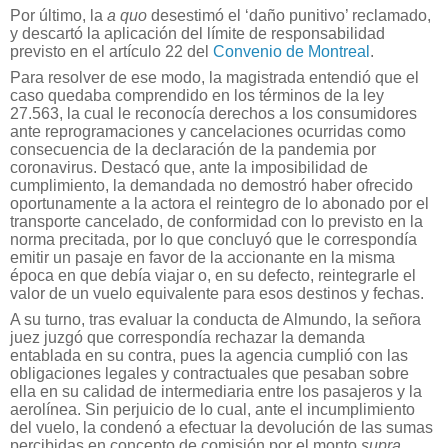
Por último, la
a quo
desestimó el ‘daño punitivo’ reclamado,
y descartó la aplicación del límite de responsabilidad
previsto en el artículo 22 del
Convenio de Montreal
.
Para resolver de ese modo, la magistrada entendió que el
caso quedaba comprendido en los términos de la ley
27.563, la cual le reconocía derechos a los consumidores
ante reprogramaciones y cancelaciones ocurridas como
consecuencia de la declaración de la pandemia por
coronavirus. Destacó que, ante la imposibilidad de
cumplimiento, la demandada no demostró haber ofrecido
oportunamente a la actora el reintegro de lo abonado por el
transporte cancelado, de conformidad con lo previsto en la
norma precitada, por lo que concluyó que le correspondía
emitir un pasaje en favor de la accionante en la misma
época en que debía viajar o, en su defecto, reintegrarle el
valor de un vuelo equivalente para esos destinos y fechas.
A su turno, tras evaluar la conducta de Almundo, la señora
juez juzgó que correspondía rechazar la demanda
entablada en su contra, pues la agencia cumplió con las
obligaciones legales y contractuales que pesaban sobre
ella en su calidad de intermediaria entre los pasajeros y la
aerolínea. Sin perjuicio de lo cual, ante el incumplimiento
del vuelo, la condenó a efectuar la devolución de las sumas
percibidas en concepto de comisión por el monto
supra