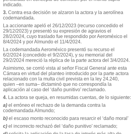
indicado.
3.
Contra esa decisión se alzaron la actora y la aerolínea
codemandada.
La accionante apeló el 26/12/2023 (recurso concedido el
29/12/2023) y presentó su expresión de agravios el
28/2/2024, cuyo traslado fue respondido por Aeroméxico el
8/4/2024 y por Almundo el 11/4/2024.
La codemandada Aeroméxico presentó su recurso el
6/2/2024 (concedido el 9/2/2024), y su memorial del
29/2/2024 mereció la réplica de la parte actora del 3/4/2024.
Asimismo, se corrió vista al señor Fiscal General ante esta
Cámara en virtud del planteo introducido por la parte actora
relacionado con la multa civil prevista en la ley 24.240,
quien –en suma– dictaminó que no correspondía la
aplicación al caso del ‘daño punitivo’ reclamado.
4.
La actora se queja, en resumidas cuentas, de lo siguiente:
a)
el erróneo el rechazo de la demanda contra la
codemandada Almundo;
b)
el escaso monto reconocido para resarcir el ‘daño moral’
c)
el incorrecto rechazó del ‘daño punitivo’ reclamado;
d)
solicita la aplicación de la tasa de interés más alta de