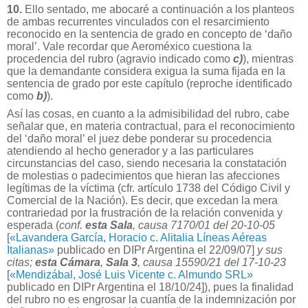
10.
Ello sentado, me abocaré a continuación a los planteos
de ambas recurrentes vinculados con el resarcimiento
reconocido en la sentencia de grado en concepto de ‘daño
moral’. Vale recordar que Aeroméxico cuestiona la
procedencia del rubro (agravio indicado como
c)
), mientras
que la demandante considera exigua la suma fijada en la
sentencia de grado por este capítulo (reproche identificado
como
b)
).
Así las cosas, en cuanto a la admisibilidad del rubro, cabe
señalar que, en materia contractual, para el reconocimiento
del ‘daño moral’ el juez debe ponderar su procedencia
atendiendo al hecho generador y a las particulares
circunstancias del caso, siendo necesaria la constatación
de molestias o padecimientos que hieran las afecciones
legítimas de la víctima (cfr. artículo 1738 del Código Civil y
Comercial de la Nación). Es decir, que excedan la mera
contrariedad por la frustración de la relación convenida y
esperada (
conf.
esta Sala
, causa 7170/01 del 20-10-05
[
«Lavandera García, Horacio c. Alitalia Líneas Aéreas
Italianas»
publicado en DIPr Argentina el 22/09/07]
y sus
citas;
esta Cámara
,
Sala 3
, causa 15590/21 del 17-10-23
[
«Mendizábal, José Luis Vicente c. Almundo SRL»
publicado en DIPr Argentina el 18/10/24]
), pues la finalidad
del rubro no es engrosar la cuantía de la indemnización por