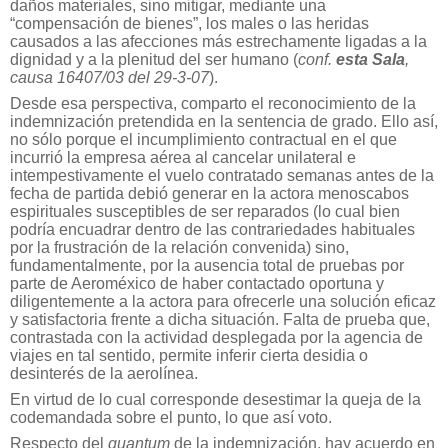
daños materiales, sino mitigar, mediante una
“compensación de bienes”, los males o las heridas
causados a las afecciones más estrechamente ligadas a la
dignidad y a la plenitud del ser humano (
conf.
esta Sala
,
causa 16407/03 del 29-3-07
).
Desde esa perspectiva, comparto el reconocimiento de la
indemnización pretendida en la sentencia de grado. Ello así,
no sólo porque el incumplimiento contractual en el que
incurrió la empresa aérea al cancelar unilateral e
intempestivamente el vuelo contratado semanas antes de la
fecha de partida debió generar en la actora menoscabos
espirituales susceptibles de ser reparados (lo cual bien
podría encuadrar dentro de las contrariedades habituales
por la frustración de la relación convenida) sino,
fundamentalmente, por la ausencia total de pruebas por
parte de Aeroméxico de haber contactado oportuna y
diligentemente a la actora para ofrecerle una solución eficaz
y satisfactoria frente a dicha situación. Falta de prueba que,
contrastada con la actividad desplegada por la agencia de
viajes en tal sentido, permite inferir cierta desidia o
desinterés de la aerolínea.
En virtud de lo cual corresponde desestimar la queja de la
codemandada sobre el punto, lo que así voto.
Respecto del
quantum
de la indemnización, hay acuerdo en