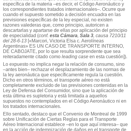
específica de la materia –es decir, el Código Aeronáutico y
los correspondientes tratados internacionales–. Ocurre que
cuando el supuesto sometido a decisión encuadra en las
previsiones específicas de la ley especial, no existen
razones valederas que, como principio, autoricen a
descartarlas y apartarse de ellas por aplicación del principio
de especialidad (
conf.
esta Cámara
,
Sala 3
, causa 7210/11
del 28-6-13
[«Marcori, Victoria Elsa c. Aerolíneas
Argentinas» ES UN CASO DE TRANSPORTE INTERNO,
DE CABOJATE, por lo que resulta sorprendente que sea
reiteradamente citado como
leading case
en esta cuestión]
).
Lo expuesto no implica negar la relación de consumo, sino
–antes bien– rechazar el desplazamiento de las normas de
la ley aeronáutica que específicamente regula la cuestión.
Dicho en otros términos, el transporte aéreo no está
completamente excluido de las previsiones contenidas en la
Ley de Defensa del Consumidor, sino que la aplicación de
esta última es supletoria y está limitada a aquellos
supuestos no contemplados en el Código Aeronáutico ni en
los tratados internacionales.
Ello sentado, destaco que el Convenio de Montreal de 1999
sobre Unificación de Ciertas Reglas para el Transporte
Aéreo Internacional establece –en lo que aquí interesa– que
en la acción de indemnización de daños en el transporte de