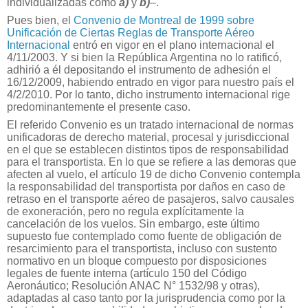
individualizadas como
a)
y
b)
–.
Pues bien, el
Convenio de Montreal de 1999 sobre
Unificación de Ciertas Reglas de Transporte Aéreo
Internacional
entró en vigor en el plano internacional el
4/11/2003. Y si bien la República Argentina no lo ratificó,
adhirió a él depositando el instrumento de adhesión el
16/12/2009, habiendo entrado en vigor para nuestro país el
4/2/2010. Por lo tanto, dicho instrumento internacional rige
predominantemente el presente caso.
El referido Convenio es un tratado internacional de normas
unificadoras de derecho material, procesal y jurisdiccional
en el que se establecen distintos tipos de responsabilidad
para el transportista. En lo que se refiere a las demoras que
afecten al vuelo, el artículo 19 de dicho Convenio contempla
la responsabilidad del transportista por daños en caso de
retraso en el transporte aéreo de pasajeros, salvo causales
de exoneración, pero no regula explícitamente la
cancelación de los vuelos. Sin embargo, este último
supuesto fue contemplado como fuente de obligación de
resarcimiento para el transportista, incluso con sustento
normativo en un bloque compuesto por disposiciones
legales de fuente interna (artículo 150 del Código
Aeronáutico; Resolución ANAC N° 1532/98 y otras),
adaptadas al caso tanto por la jurisprudencia como por la