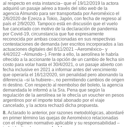
al respecto en esta instancia– que el 19/12/2019 la actora
adquirió un pasaje aéreo a través del sitio
web
de la
agencia Almundo para ser transportada por Aeroméxico el
2/6/2020 de Ezeiza a Tokio, Japón, con fecha de regreso al
país el 2/9/2020. Tampoco está en discusión que el vuelo
fue cancelado con motivo de la declaración de pandemia
por Covid-19, circunstancia que fue expresamente
reconocida por ambas coaccionadas en sus respectivas
contestaciones de demanda (ver escritos incorporados a las
actuaciones digitales del 8/11/2021 –Aeroméxico– y
4/4/2022 –Almundo–). Frente a ello, la aerolínea le habría
ofrecido a la accionante la opción de un cambio de fecha sin
costo para volar hasta el 30/4/2021, o un pasaje abierto con
fecha inclusive en 2021 a informar antes del vencimiento
que operaría el 16/12/2020, sin penalidad pero abonando la
diferencia –si la hubiere–, no permitiendo cambios de origen
ni destino. Con respecto al reembolso del boleto, la agencia
demandada le informó a la Sra. Pena que según la
regulación de la aerolínea se le ofrecía un
voucher
en pesos
argentinos por el importe total abonado por el viaje
cancelado, y la actora rechazó dicha propuesta.
8.
Aclarado lo anterior, por razones metodológicas, abordaré
en primer término las quejas de Aeroméxico relacionadas
con el régimen normativo aplicable y su responsabilidad –