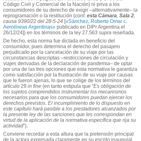
Código Civil y Comercial de la Nación) ni priva a los
consumidores de su derecho de exigir –alternativamente– la
reprogramación o la restitución (
conf.
esta Cámara
,
Sala 2
,
causa 9390/22 del 28-5-24
[
«Sánchez, Roberto Omar c.
Aerolíneas Argentinas»
publicado en DIPr Argentina el
26/12/24]
) en los términos de la ley 27.563
supra
reseñada.
De hecho, esta norma fue dictada en beneficio del
consumidor, pues determina el derecho del pasajero
perjudicado por la cancelación de su viaje por las
circunstancias descriptas –restricciones de circulación y
viajes derivadas de la declaración de pandemia– de optar
por una de las tres opciones que esta normativa le garantiza
como satisfacción por la frustración de su viaje por causas
que le fueron ajenas, lo que se colige de los términos del
artículo 29
in fine
(en tanto estipula que “
Es obligación de
los sujetos comprendidos instrumentar los mecanismos
necesarios para que los consumidores puedan ejercer los
derechos previstos. El incumplimiento de lo dispuesto en
este capítulo hará pasible a los prestadores alcanzados por
la presente ley de las sanciones que les correspondan en
virtud de la aplicación de la normativa específica que rija su
actividad
”).
Conviene recordar a esta altura que la pretensión principal
de la actora expresada claramente en su escrito inaugural