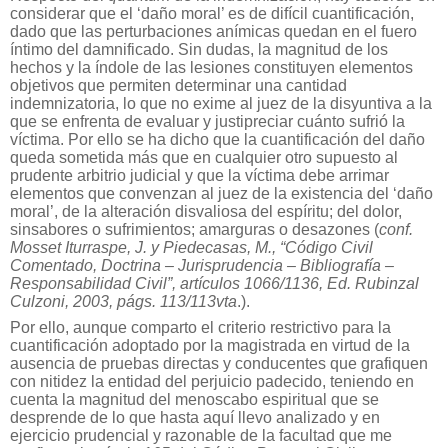
considerar que el ‘daño moral’ es de difícil cuantificación,
dado que las perturbaciones anímicas quedan en el fuero
íntimo del damnificado. Sin dudas, la magnitud de los
hechos y la índole de las lesiones constituyen elementos
objetivos que permiten determinar una cantidad
indemnizatoria, lo que no exime al juez de la disyuntiva a la
que se enfrenta de evaluar y justipreciar cuánto sufrió la
víctima. Por ello se ha dicho que la cuantificación del daño
queda sometida más que en cualquier otro supuesto al
prudente arbitrio judicial y que la víctima debe arrimar
elementos que convenzan al juez de la existencia del ‘daño
moral’, de la alteración disvaliosa del espíritu; del dolor,
sinsabores o sufrimientos; amarguras o desazones (
conf.
Mosset Iturraspe, J. y Piedecasas, M., “Código Civil
Comentado, Doctrina – Jurisprudencia – Bibliografía –
Responsabilidad Civil”, artículos 1066/1136, Ed. Rubinzal
Culzoni, 2003, págs. 113/113vta
.).
Por ello, aunque comparto el criterio restrictivo para la
cuantificación adoptado por la magistrada en virtud de la
ausencia de pruebas directas y conducentes que grafiquen
con nitidez la entidad del perjuicio padecido, teniendo en
cuenta la magnitud del menoscabo espiritual que se
desprende de lo que hasta aquí llevo analizado y en
ejercicio prudencial y razonable de la facultad que me