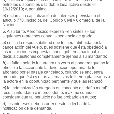
entre las disponibles o la doble tasa activa desde el
19/12/2019; y, por último,
e)
reclama la capitalización de intereses prevista en el
artículo 770, inciso b), del Código Civil y Comercial de la
Nación.
5.
A su turno, Aeroméxico expresa –en síntesis– los
siguientes reproches contra la sentencia de grado:
a)
critica la responsabilidad que le fuera atribuida por la
cancelación del vuelo, pues sostiene que ésta obedeció a
las restricciones impuestas por el gobierno nacional, es
decir, a cuestiones completamente ajenas a su mandante;
b)
el fallo apelado incurre en un yerro al ponderar que no le
ofreció a la accionante la devolución oportuna de lo
abonado por el pasaje cancelado, cuando se encuentra
probado que ésta y otras alternativas le fueron planteadas a
la actora en la oportunidad pertinente y que las rechazó;
c)
la indemnización otorgada en concepto de ‘daño moral’
resulta infundada e improcedente, máxime cuando
considera que tal perjuicio no fue probado en autos;
d)
los intereses deben correr desde la fecha de la
notificación de la demanda.