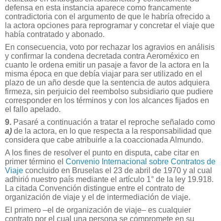
defensa en esta instancia aparece como francamente
contradictoria con el argumento de que le habría ofrecido a
la actora opciones para reprogramar y concretar el viaje que
había contratado y abonado.
En consecuencia, voto por rechazar los agravios en análisis
y confirmar la condena decretada contra Aeroméxico en
cuanto le ordena emitir un pasaje a favor de la actora en la
misma época en que debía viajar para ser utilizado en el
plazo de un año desde que la sentencia de autos adquiera
firmeza, sin perjuicio del reembolso subsidiario que pudiere
corresponder en los términos y con los alcances fijados en
el fallo apelado.
9.
Pasaré a continuación a tratar el reproche señalado como
a)
de la actora, en lo que respecta a la responsabilidad que
considera que cabe atribuirle a la coaccionada Almundo.
A los fines de resolver el punto en disputa, cabe citar en
primer término el
Convenio Internacional sobre Contratos de
Viaje
concluido en Bruselas el 23 de abril de 1970 y al cual
adhirió nuestro país mediante el artículo 1° de la ley 19.918.
La citada Convención distingue entre el contrato de
organización de viaje y el de intermediación de viaje.
El primero –el de organización de viaje– es cualquier
contrato por el cual una persona se compromete en su