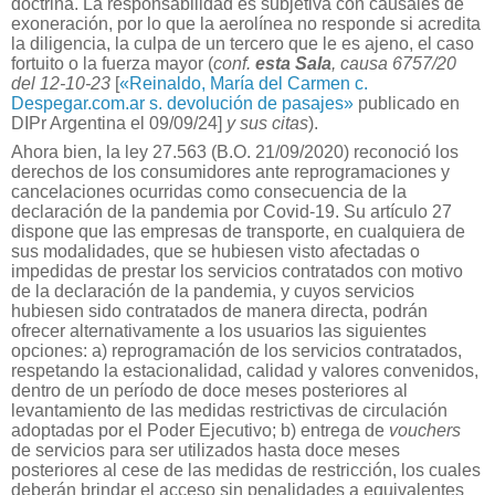
doctrina. La responsabilidad es subjetiva con causales de
exoneración, por lo que la aerolínea no responde si acredita
la diligencia, la culpa de un tercero que le es ajeno, el caso
fortuito o la fuerza mayor (
conf.
esta Sala
, causa 6757/20
del 12-10-23
[
«Reinaldo, María del Carmen c.
Despegar.com.ar s. devolución de pasajes»
publicado en
DIPr Argentina el 09/09/24]
y sus citas
).
Ahora bien, la ley 27.563 (B.O. 21/09/2020) reconoció los
derechos de los consumidores ante reprogramaciones y
cancelaciones ocurridas como consecuencia de la
declaración de la pandemia por Covid-19. Su artículo 27
dispone que las empresas de transporte, en cualquiera de
sus modalidades, que se hubiesen visto afectadas o
impedidas de prestar los servicios contratados con motivo
de la declaración de la pandemia, y cuyos servicios
hubiesen sido contratados de manera directa, podrán
ofrecer alternativamente a los usuarios las siguientes
opciones: a) reprogramación de los servicios contratados,
respetando la estacionalidad, calidad y valores convenidos,
dentro de un período de doce meses posteriores al
levantamiento de las medidas restrictivas de circulación
adoptadas por el Poder Ejecutivo; b) entrega de
vouchers
de servicios para ser utilizados hasta doce meses
posteriores al cese de las medidas de restricción, los cuales
deberán brindar el acceso sin penalidades a equivalentes