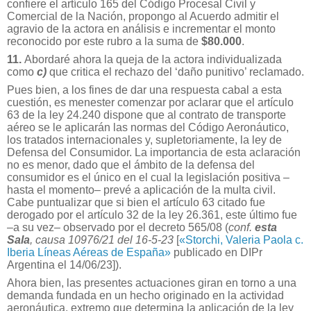
confiere el artículo 165 del Código Procesal Civil y
Comercial de la Nación, propongo al Acuerdo admitir el
agravio de la actora en análisis e incrementar el monto
reconocido por este rubro a la suma de
$80.000
.
11.
Abordaré ahora la queja de la actora individualizada
como
c)
que critica el rechazo del ‘daño punitivo’ reclamado.
Pues bien, a los fines de dar una respuesta cabal a esta
cuestión, es menester comenzar por aclarar que el artículo
63 de la ley 24.240 dispone que al contrato de transporte
aéreo se le aplicarán las normas del Código Aeronáutico,
los tratados internacionales y, supletoriamente, la ley de
Defensa del Consumidor. La importancia de esta aclaración
no es menor, dado que el ámbito de la defensa del
consumidor es el único en el cual la legislación positiva –
hasta el momento– prevé a aplicación de la multa civil.
Cabe puntualizar que si bien el artículo 63 citado fue
derogado por el artículo 32 de la ley 26.361, este último fue
–a su vez– observado por el decreto 565/08 (
conf.
esta
Sala
, causa 10976/21 del 16-5-23
[
«Storchi, Valeria Paola c.
Iberia Líneas Aéreas de España»
publicado en DIPr
Argentina el 14/06/23]
).
Ahora bien, las presentes actuaciones giran en torno a una
demanda fundada en un hecho originado en la actividad
aeronáutica, extremo que determina la aplicación de la ley