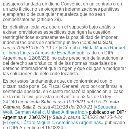
pasajeros fundada en dicho Convenio, en un contrato o en
un acto ilícito, no se otorgarán indemnizaciones punitivas,
ejemplares o de cualquier naturaleza que no sean
compensatorias (artículo 29).
En definitiva, toda vez que en el supuesto bajo análisis
existen previsiones específicas que rigen la cuestión,
restringiéndose expresamente la posibilidad de imponer
indemnizaciones de carácter punitivo (
conf.
esta Sala
,
causa 7999/10 del 3-10-17
[
«Córdoba, Hilda Marina Raquel
c. Iberia Líneas Aéreas de España»
publicado en DIPr
Argentina el 12/06/23]
), no cabe prescindir de la autonomía
del derecho aeronáutico ni de las normas materiales de
derecho internacional que lo rigen y que obligan a morigerar
las soluciones de neto corte localista.
Es por estos fundamentos que, de conformidad con lo
dictaminado por el Sr. Fiscal General, voto por confirmar la
sentencia apelada, en cuanto rechazó la aplicación al caso
de la multa civil prevista en el artículo 52
bis
de la ley
24.240 (
conf.
esta Sala
, causa 10976/21 del 9-5-23;
esta
Cámara
,
Sala 2
, causa 4310/18 del 20-9-21
[
«Sequeira
Wolf, Germán Ariel c. United Airlines Inc.»
publicado en DIPr
Argentina el 23/02/24]
y
Sala 3
, causa 5545/22 del 25-4-24
[
«
Leyes, Lázaro Miguel
c. Aerolíneas Argentinas»
publicado
en DIPr Argentina el 16/08/24]
).