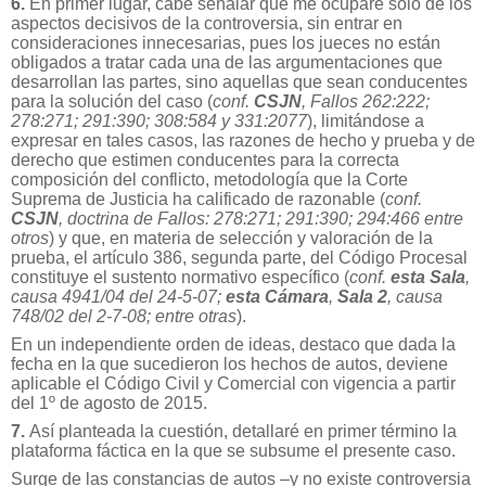
6.
En primer lugar, cabe señalar que me ocuparé sólo de los
aspectos decisivos de la controversia, sin entrar en
consideraciones innecesarias, pues los jueces no están
obligados a tratar cada una de las argumentaciones que
desarrollan las partes, sino aquellas que sean conducentes
para la solución del caso (
conf.
CSJN
, Fallos 262:222;
278:271; 291:390; 308:584 y 331:2077
), limitándose a
expresar en tales casos, las
razones de hecho y prueba y de
derecho que estimen conducentes para la
correcta
composición del conflicto, metodología que la Corte
Suprema de Justicia ha calificado de razonable (
conf.
CSJN
, doctrina de Fallos: 278:271; 291:390; 294:466 entre
otros
) y que, en materia de selección y valoración de la
prueba, el artículo 386, segunda parte, del Código Procesal
constituye el sustento normativo específico (
conf.
esta Sala
,
causa 4941/04 del 24-5-07;
esta Cámara
,
Sala 2
, causa
748/02 del 2-7-08; entre otras
).
En un independiente orden de ideas, destaco que dada la
fecha en la que sucedieron los hechos de autos, deviene
aplicable el Código Civil y Comercial con vigencia a partir
del 1º de agosto de 2015.
7.
Así planteada la cuestión, detallaré en primer término la
plataforma fáctica en la que se subsume el presente caso.
Surge de las constancias de autos –y no existe controversia