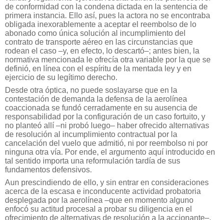
de conformidad con la condena dictada en la sentencia de
primera instancia. Ello así, pues la actora no se encontraba
obligada inexorablemente a aceptar el reembolso de lo
abonado como única solución al incumplimiento del
contrato de transporte aéreo en las circunstancias que
rodean el caso –y, en efecto, lo descartó–; antes bien, la
normativa mencionada le ofrecía otra variable por la que se
definió, en línea con el espíritu de la mentada ley y en
ejercicio de su legítimo derecho.
Desde otra óptica, no puede soslayarse que en la
contestación de demanda la defensa de la aerolínea
coaccionada se fundó cerradamente en su ausencia de
responsabilidad por la configuración de un caso fortuito, y
no planteó allí –ni probó luego– haber ofrecido alternativas
de resolución al incumplimiento contractual por la
cancelación del vuelo que admitió, ni por reembolso ni por
ninguna otra vía. Por ende, el argumento aquí introducido en
tal sentido importa una reformulación tardía de sus
fundamentos defensivos.
Aun prescindiendo de ello, y sin entrar en consideraciones
acerca de la escasa e inconducente actividad probatoria
desplegada por la aerolínea –que en momento alguno
enfocó su actitud procesal a probar su diligencia en el
ofrecimiento de alternativas de resolución a la accionante–,