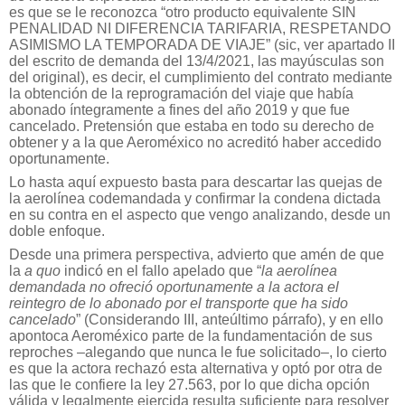
es que se le reconozca “otro producto equivalente SIN
PENALIDAD NI DIFERENCIA TARIFARIA, RESPETANDO
ASIMISMO LA TEMPORADA DE VIAJE” (sic, ver apartado II
del escrito de demanda del 13/4/2021, las mayúsculas son
del original), es decir, el cumplimiento del contrato mediante
la obtención de la reprogramación del viaje que había
abonado íntegramente a fines del año 2019 y que fue
cancelado. Pretensión que estaba en todo su derecho de
obtener y a la que Aeroméxico no acreditó haber accedido
oportunamente.
Lo hasta aquí expuesto basta para descartar las quejas de
la aerolínea codemandada y confirmar la condena dictada
en su contra en el aspecto que vengo analizando, desde un
doble enfoque.
Desde una primera perspectiva, advierto que amén de que
la
a quo
indicó en el fallo apelado que “
la aerolínea
demandada no ofreció oportunamente a la actora el
reintegro de lo abonado por el transporte que ha sido
cancelado
” (Considerando III, anteúltimo párrafo), y en ello
apontoca Aeroméxico parte de la fundamentación de sus
reproches –alegando que nunca le fue solicitado–, lo cierto
es que la actora rechazó esta alternativa y optó por otra de
las que le confiere la ley 27.563, por lo que dicha opción
válida y legalmente ejercida resulta suficiente para resolver