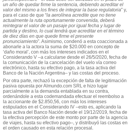
un año de quedar firme la sentencia, debiendo acreditar el
valor del mismo a los fines de integrar la base regulatoria
” y,
para el caso de que “
la aerolínea acredite que no tiene
actualmente la ruta oportunamente convenida, deberá
reintegrar el valor de un pasaje por igual fecha y lugar de
partida y destino, lo cual tendrá que acreditar en el término
de diez días en que quede firme el presente
pronunciamiento
”. Asimismo, condenó a esta coaccionada a
abonarle a la actora la suma de $20.000 en concepto de
‘daño moral’, con más los intereses indicados en el
Considerando V –a calcularse desde el 26/5/2020, fecha de
la comunicación de la cancelación del vuelo vía correo
electrónico, hasta su efectivo pago, a la tasa activa del
Banco de la Nación Argentina– y las costas del proceso.
Por otra parte, rechazó la excepción de falta de legitimación
pasiva opuesta por Almundo.com SRL e hizo lugar
parcialmente a la demanda entablada en su contra,
ordenándole a esta codemandada efectuar el reembolso a
la accionante de $2.850,56, con más los intereses
estipulados en el Considerando IV –esto es, aplicando la
tasa activa del Banco Nación desde el 19/12/2019, fecha de
la efectiva percepción de este monto por parte de la agencia
de viajes, hasta su efectivo pago–, y distribuyó las costas en
el orden causado en esta relación procesal.