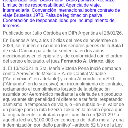
Limitación de responsabilidad. Agencia de viaje.
Intermediaria. Convención internacional sobre contrato de
viaje Bruselas 1970. Falta de legitimación pasiva.
Exoneración de responsabilidad por incumplimiento de
terceros.
Publicado por Julio Córdoba en DIPr Argentina el 28/01/26.
En Buenos Aires, a los 12 días del mes de noviembre de
2024, se reúnen en Acuerdo los señores jueces de la
Sala I
de esta Cámara para dictar sentencia en los autos
mencionados en el epígrafe y, de conformidad con el orden
del sorteo efectuado, el juez
Fernando A. Uriarte
, dijo:
1.
El 13/4/2021 la Sra. María Victoria Pena inició demanda
contra Aerovías de México S.A. de Capital Variable
(“Aeroméxico”, en adelante) y contra Almundo.com SRL
(“Almundo”, en lo sucesivo) por incumplimiento de contrato,
reclamando el cumplimiento forzado de la obligación
asumida por Aeroméxico mediante la oferta de un producto
equivalente sin penalidad ni diferencia tarifaria, respetando
asimismo la temporada de viaje, o –en subsidio– el valor de
un pasaje para la ruta Ezeiza-Tokio en la misma época que
la originalmente contratada (que cuantificó en $241.297 a
aquella fecha), $100.000 en concepto de ‘daño moral’ y una
indemnización por ‘daño punitivo’ –artículo 52
bis
de la Ley