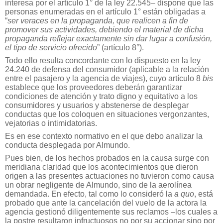
interesa por el artículo 1° de la ley 22.545– dispone que las
personas enumeradas en el artículo 1° están obligadas a
“
ser veraces en la propaganda, que realicen a fin de
promover sus actividades, debiendo el material de dicha
propaganda reflejar exactamente sin dar lugar a confusión,
el tipo de servicio ofrecido
” (artículo 8°).
Todo ello resulta concordante con lo dispuesto en la ley
24.240 de defensa del consumidor (aplicable a la relación
entre el pasajero y la agencia de viajes), cuyo artículo 8
bis
establece que los proveedores deberán garantizar
condiciones de atención y trato digno y equitativo a los
consumidores y usuarios y abstenerse de desplegar
conductas que los coloquen en situaciones vergonzantes,
vejatorias o intimidatorias.
Es en ese contexto normativo en el que debo analizar la
conducta desplegada por Almundo.
Pues bien, de los hechos probados en la causa surge con
meridiana claridad que los acontecimientos que dieron
origen a las presentes actuaciones no tuvieron como causa
un obrar negligente de Almundo, sino de la aerolínea
demandada. En efecto, tal como lo consideró la
a quo
, está
probado que ante la cancelación del vuelo de la actora la
agencia gestionó diligentemente sus reclamos –los cuales a
la postre resultaron infructuosos no por su accionar sino por