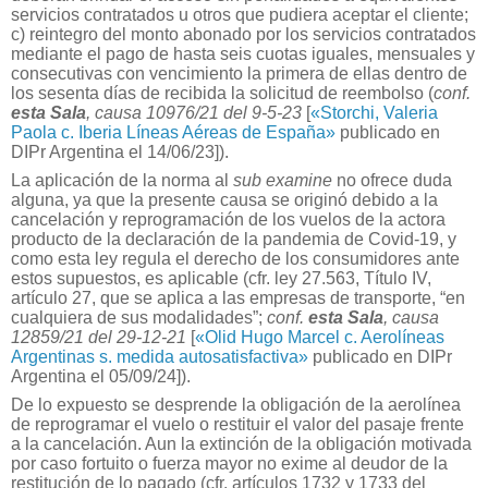
servicios contratados u otros que pudiera aceptar el cliente;
c) reintegro del monto abonado por los servicios contratados
mediante el pago de hasta seis cuotas iguales, mensuales y
consecutivas con vencimiento la primera de ellas dentro de
los sesenta días de recibida la solicitud de reembolso (
conf.
esta Sala
, causa 10976/21 del 9-5-23
[
«Storchi, Valeria
Paola c. Iberia Líneas Aéreas de España»
publicado en
DIPr Argentina el 14/06/23]
).
La aplicación de la norma al
sub examine
no ofrece duda
alguna, ya que la presente causa se originó debido a la
cancelación y reprogramación de los vuelos de la actora
producto de la declaración de la pandemia de Covid-19, y
como esta ley regula el derecho de los consumidores ante
estos supuestos, es aplicable (cfr. ley 27.563, Título IV,
artículo 27, que se aplica a las empresas de transporte, “en
cualquiera de sus modalidades”;
conf.
esta Sala
, causa
12859/21 del 29-12-21
[
«Olid Hugo Marcel c. Aerolíneas
Argentinas s. medida autosatisfactiva»
publicado en DIPr
Argentina el 05/09/24]
).
De lo expuesto se desprende la obligación de la aerolínea
de reprogramar el vuelo o restituir el valor del pasaje frente
a la cancelación. Aun la extinción de la obligación motivada
por caso fortuito o fuerza mayor no exime al deudor de la
restitución de lo pagado (cfr. artículos 1732 y 1733 del