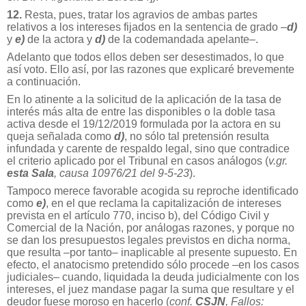
12.
Resta, pues, tratar los agravios de ambas partes
relativos a los intereses fijados en la sentencia de grado –
d)
y
e)
de la actora y
d)
de la codemandada apelante–.
Adelanto que todos ellos deben ser desestimados, lo que
así voto. Ello así, por las razones que explicaré brevemente
a continuación.
En lo atinente a la solicitud de la aplicación de la tasa de
interés más alta de entre las disponibles o la doble tasa
activa desde el 19/12/2019 formulada por la actora en su
queja señalada como
d)
, no sólo tal pretensión resulta
infundada y carente de respaldo legal, sino que contradice
el criterio aplicado por el Tribunal en casos análogos (
v.gr.
esta Sala
, causa 10976/21 del 9-5-23
).
Tampoco merece favorable acogida su reproche identificado
como
e)
, en el que reclama la capitalización de intereses
prevista en el artículo 770, inciso b), del Código Civil y
Comercial de la Nación, por análogas razones, y porque no
se dan los presupuestos legales previstos en dicha norma,
que resulta –por tanto– inaplicable al presente supuesto. En
efecto, el anatocismo pretendido sólo procede –en los casos
judiciales– cuando, liquidada la deuda judicialmente con los
intereses, el juez mandase pagar la suma que resultare y el
deudor fuese moroso en hacerlo (
conf.
CSJN
, Fallos: