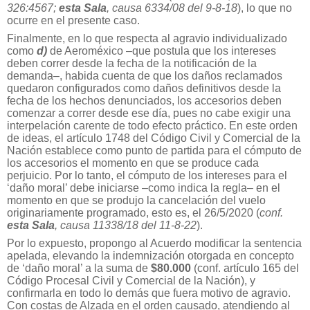
326:4567;
esta Sala
, causa 6334/08 del 9-8-18
), lo que no
ocurre en el presente caso.
Finalmente, en lo que respecta al agravio individualizado
como
d)
de Aeroméxico –que postula que los intereses
deben correr desde la fecha de la notificación de la
demanda–, habida cuenta de que los daños reclamados
quedaron configurados como daños definitivos desde la
fecha de los hechos denunciados, los accesorios deben
comenzar a correr desde ese día, pues no cabe exigir una
interpelación carente de todo efecto práctico. En este orden
de ideas, el artículo 1748 del Código Civil y Comercial de la
Nación establece como punto de partida para el cómputo de
los accesorios el momento en que se produce cada
perjuicio. Por lo tanto, el cómputo de los intereses para el
‘daño moral’ debe iniciarse –como indica la regla– en el
momento en que se produjo la cancelación del vuelo
originariamente programado, esto es, el 26/5/2020 (
conf.
esta Sala
, causa 11338/18 del 11-8-22
).
Por lo expuesto, propongo al Acuerdo modificar la sentencia
apelada, elevando la indemnización otorgada en concepto
de ‘daño moral’ a la suma de
$80.000
(conf. artículo 165 del
Código Procesal Civil y Comercial de la Nación), y
confirmarla en todo lo demás que fuera motivo de agravio.
Con costas de Alzada en el orden causado, atendiendo al